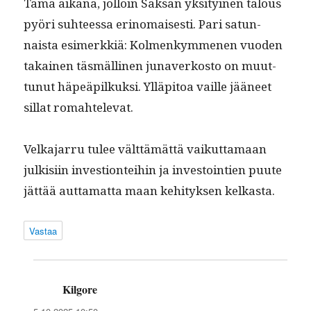
Tämä aikana, jol­loin Sak­san yksi­tyi­nen talous
pyöri suh­teessa eri­no­mais­es­ti. Pari sat­un­
naista esimerkkiä: Kol­menkymme­nen vuo­den
takainen täs­mälli­nen junaverkos­to on muut­
tunut häpeäpilkuk­si. Ylläpi­toa vaille jääneet
sil­lat romahtelevat.
Velka­jar­ru tulee vält­tämät­tä vaikut­ta­maan
julk­isi­in inves­tion­tei­hin ja investoin­tien puute
jät­tää aut­ta­mat­ta maan kehi­tyk­sen kelkasta.
Vastaa
Kilgore
sanoo: