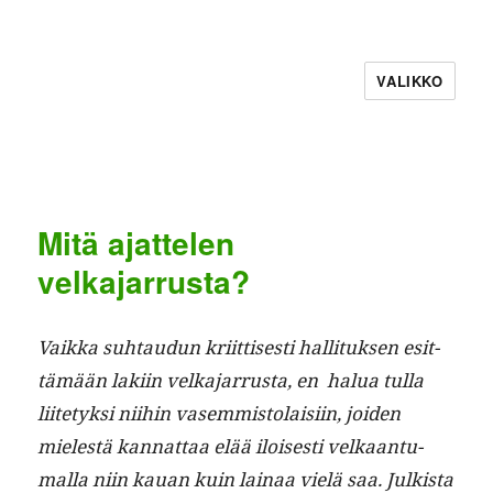
VALIKKO
Mitä ajattelen
velkajarrusta?
Vaik­ka suh­taudun kri­it­tis­es­ti hal­li­tuk­sen esit­
tämään laki­in velka­jar­rus­ta, en halua tul­la
liite­tyk­si niihin vasem­mis­to­laisi­in, joiden
mielestä kan­nat­taa elää ilois­es­ti velka­an­tu­
mal­la niin kauan kuin lainaa vielä saa. Julk­ista