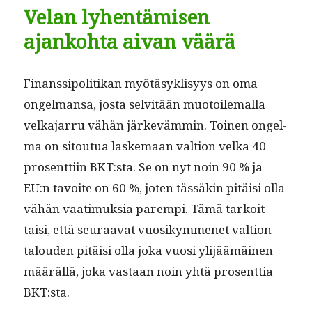
Velan lyhentämisen
ajankohta aivan väärä
Finanssipoli­tikan myötäsyk­lisyys on oma
ongel­mansa, jos­ta selvitään muo­toile­mal­la
velka­jar­ru vähän järkeväm­min. Toinen ongel­
ma on sitoutua laske­maan val­tion vel­ka 40
pros­ent­ti­in BKT:sta. Se on nyt noin 90 % ja
EU:n tavoite on 60 %, joten tässäkin pitäisi olla
vähän vaa­timuk­sia parem­pi. Tämä tarkoit­
taisi, että seu­raa­vat vuosikymmenet val­tion­
talouden pitäisi olla joka vuosi yli­jäämäi­nen
määräl­lä, joka vas­taan noin yhtä pros­ent­tia
BKT:sta.