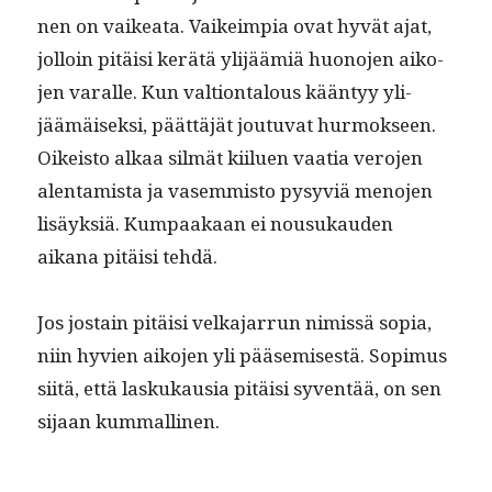
nen on vaikea­ta. Vaikeimpia ovat hyvät ajat,
jol­loin pitäisi kerätä yli­jäämiä huono­jen aiko­
jen var­alle. Kun val­tion­talous kään­tyy yli­
jäämäisek­si, päät­täjät joutu­vat hurmok­seen.
Oikeis­to alkaa silmät kiilu­en vaa­tia vero­jen
alen­tamista ja vasem­mis­to pysyviä meno­jen
lisäyk­siä. Kumpaakaan ei nousukau­den
aikana pitäisi tehdä.
Jos jostain pitäisi velka­jar­run nimis­sä sopia,
niin hyvien aiko­jen yli pääsemis­es­tä. Sopimus
siitä, että laskukau­sia pitäisi syven­tää, on sen
sijaan kummallinen.