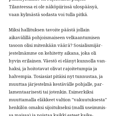
Tilanteessa ei ole näköpi­iris­sä ulospääsyä,
vaan kylmästä sodas­ta voi tul­la pitkä.
Mik­si hal­li­tuk­sen tavoite päästä jol­lain
aikavälil­lä pohjo­is­maiseen velka­an­tu­misen
tasoon olisi mitenkään väärä? Sosial­is­mi­jär­
jestelmämme on kehitet­ty aikana, joka oli
hyvin eri­lainen. Väestö ei elänyt kun­nol­la van­
hak­si, ja hoito­ta­vat oli­vat rajoite­tumpia ja
halvem­pia. Tosi­asi­at pitäisi nyt tun­nus­taa, ja
muut­taa jär­jestelmä kestävälle poh­jalle, par­
la­men­taaris­es­ti tai jotenkin. Esimerkik­si
muut­ta­mal­la eläk­keet val­tion ”vaku­u­tuk­ses­ta”
henkilön omak­si sijoituk­sek­si (malli useim­mis­
sa mais­sa) ja pois­taa kaik­ki esteet kaike­