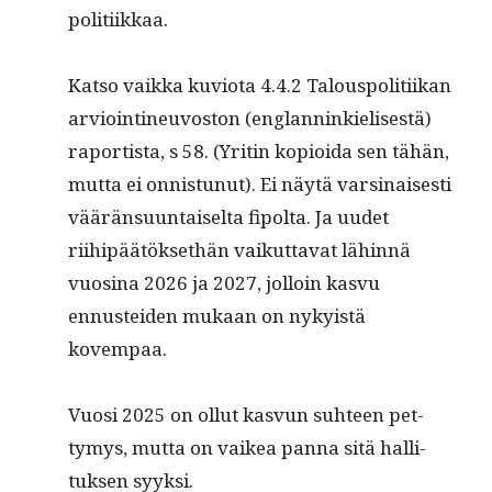
politiikkaa.
Kat­so vaik­ka kuvio­ta 4.4.2 Talous­poli­ti­ikan
arvioin­tineu­vos­ton (englan­ninkielis­es­tä)
raportista, s 58. (Yritin kopi­oi­da sen tähän,
mut­ta ei onnis­tunut). Ei näytä varsi­nais­es­ti
väärän­su­un­taiselta fipol­ta. Ja uudet
riihipäätök­sethän vaikut­ta­vat lähin­nä
vuosi­na 2026 ja 2027, jol­loin kasvu
ennustei­den mukaan on nyky­istä
kovempaa.
Vuosi 2025 on ollut kasvun suh­teen pet­
tymys, mut­ta on vaikea pan­na sitä hal­li­
tuk­sen syyksi.