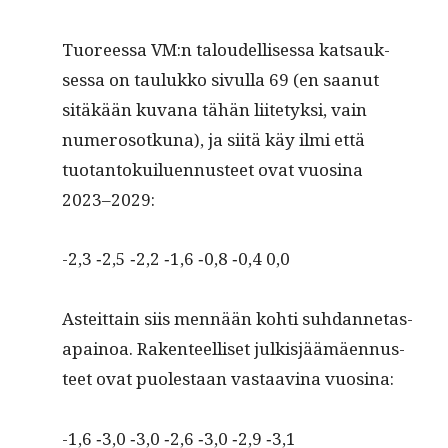
Tuoreessa VM:n taloudel­lises­sa kat­sauk­
ses­sa on taulukko sivul­la 69 (en saanut
sitäkään kuvana tähän liite­tyk­si, vain
numerosotku­na), ja siitä käy ilmi että
tuotan­tokuiluen­nus­teet ovat vuosi­na
2023–2029:
-2,3 ‑2,5 ‑2,2 ‑1,6 ‑0,8 ‑0,4 0,0
Asteit­tain siis men­nään kohti suh­dan­netas­
apain­oa. Rak­en­teel­liset julk­isjäämäen­nus­
teet ovat puolestaan vas­taav­ina vuosina:
-1,6 ‑3,0 ‑3,0 ‑2,6 ‑3,0 ‑2,9 ‑3,1