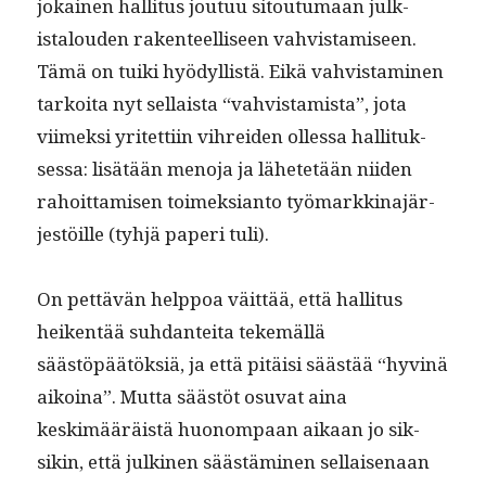
jokainen hal­li­tus joutuu sitou­tu­maan julk­
istalouden rak­en­teel­liseen vahvis­tamiseen.
Tämä on tui­ki hyödyl­listä. Eikä vahvis­t­a­mi­nen
tarkoi­ta nyt sel­l­aista “vahvis­tamista”, jota
viimek­si yritet­ti­in vihrei­den ollessa hal­li­tuk­
ses­sa: lisätään meno­ja ja lähetetään niiden
rahoit­tamisen toimek­sianto työ­markki­na­jär­
jestöille (tyhjä paperi tuli).
On pet­tävän help­poa väit­tää, että hal­li­tus
heiken­tää suh­dan­tei­ta tekemäl­lä
säästöpäätök­siä, ja että pitäisi säästää “hyv­inä
aikoina”. Mut­ta säästöt osu­vat aina
keskimääräistä huonom­paan aikaan jo sik­
sikin, että julki­nen säästämi­nen sel­l­aise­naan