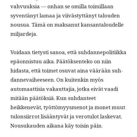
vahvuuk­sia — onhan se omil­la toimil­laan
syven­tänyt lamaa ja viivästyt­tänyt talouden
nousua. Tämä on mak­sanut kansan­taloudelle
miljardeja.
Voidaan tietysti sanoa, että suh­dan­nepoli­ti­ik­ka
epäon­nis­tuu aika. Päätök­sen­teko on niin
hidas­ta, että toimet osu­vat aina väärään suh­
dan­nevai­heeseen. On kuitenkin myös
automaat­tisia vakaut­ta­jia, jot­ka eivät vaa­di
mitään päätök­siä. Kun suh­dan­teet
heikkenevät, työt­tömyys­menot ja mon­et muut
tulon­si­ir­rot lisään­tyvät ja vero­tu­lot laske­vat.
Nousukau­den aikana käy toisin päin.