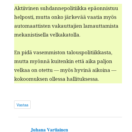
Akti­ivi­nen suh­dan­nepoli­ti­ik­ka epäon­nis­tuu
hel­posti, mut­ta onko järkevää vaa­tia myös
automaat­tis­ten vakaut­ta­jien lamaut­tamista
mekanis­tisel­la velkakatolla.
En pidä vasem­mis­ton talous­poli­ti­ikkas­ta,
mut­ta myön­nä kuitenkin että aika paljon
velkaa on otet­tu — myös hyv­inä aikoina —
kokoomuk­sen ollessa hallituksessa.
Vastaa
Juhana Vartiainen
sanoo: