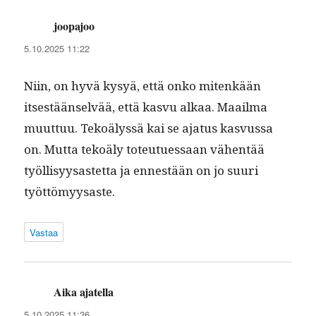
joopajoo
sanoo:
5.10.2025 11:22
Niin, on hyvä kysyä, että onko mitenkään
itses­tään­selvää, että kasvu alkaa. Maail­ma
muut­tuu. Tekoälyssä kai se aja­tus kasvus­sa
on. Mut­ta tekoä­ly toteutues­saan vähen­tää
työl­lisyysastet­ta ja ennestään on jo suuri
työttömyysaste.
Vastaa
Aika ajatella
sanoo:
5.10.2025 11:36