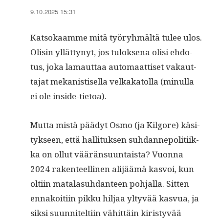
9.10.2025 15:31
Kat­sokaamme mitä työryh­mältä tulee ulos.
Olisin yllät­tynyt, jos tulok­se­na olisi ehdo­
tus, joka lamaut­taa automaat­tiset vakaut­
ta­jat mekanis­tisel­la velka­ka­tol­la (min­ul­la
ei ole inside-tietoa).
Mut­ta mis­tä päädyt Osmo (ja Kil­go­re) käsi­
tyk­seen, että hal­li­tuk­sen suh­dan­nepoli­ti­ik­
ka on ollut väärän­su­un­taista? Vuon­na
2024 rak­en­teelli­nen ali­jäämä kasvoi, kun
olti­in mata­la­suh­dan­teen poh­jal­la. Sit­ten
ennakoiti­in pikku hil­jaa yltyvää kasvua, ja
sik­si suun­nitelti­in vähit­täin kiristyvää