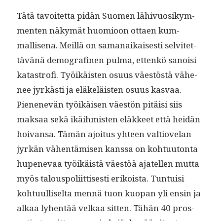
Tätä tavoitet­ta pidän Suomen lähivu­osikym­
menten näkymät huomioon ottaen kum­
mallise­na. Meil­lä on samanaikaises­ti selvitet­
tävänä demografinen pul­ma, ettenkö sanoisi
katas­trofi. Työikäis­ten osu­us väestöstä vähe­
nee jyrkästi ja eläkeläis­ten osu­us kas­vaa.
Pienenevän työikäisen väestön pitäisi siis
mak­saa sekä ikäih­mis­ten eläk­keet että hei­dän
hoivansa. Tämän ajoi­tus yhteen val­tiove­lan
jyrkän vähen­tämisen kanssa on kohtu­u­ton­ta
hupenevaa työikäistä väestöä ajatellen mut­ta
myös talous­poli­it­tis­es­ti erikoista. Tun­tu­isi
kohtu­ulliselta men­nä tuon kuopan yli ensin ja
alkaa lyhen­tää velkaa sit­ten. Tähän 40 pros­