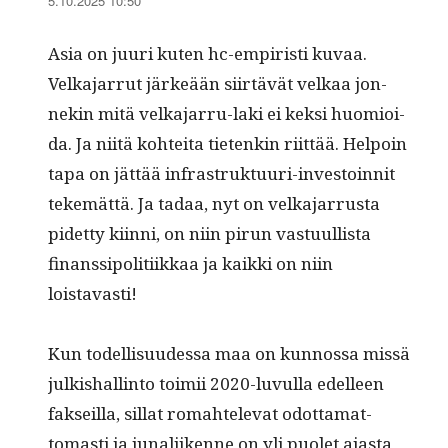
5.10.2025 10:50
Asia on juuri kuten hc-empiristi kuvaa.
Velka­jar­rut järkeään siirtävät velkaa jon­
nekin mitä velka­jar­ru-laki ei kek­si huomioi­
da. Ja niitä kohtei­ta tietenkin riit­tää. Helpoin
tapa on jät­tää infra­struk­tu­uri-investoin­nit
tekemät­tä. Ja tadaa, nyt on velka­jar­rus­ta
pidet­ty kiin­ni, on niin pirun vas­tu­ullista
finanssipoli­ti­ikkaa ja kaik­ki on niin
loistavasti!
Kun todel­lisu­udessa maa on kun­nos­sa mis­sä
julk­ishallinto toimii 2020-luvul­la edelleen
fak­seil­la, sil­lat rom­ahtel­e­vat odot­ta­mat­
tomasti ja junali­ikenne on yli puo­let ajas­ta