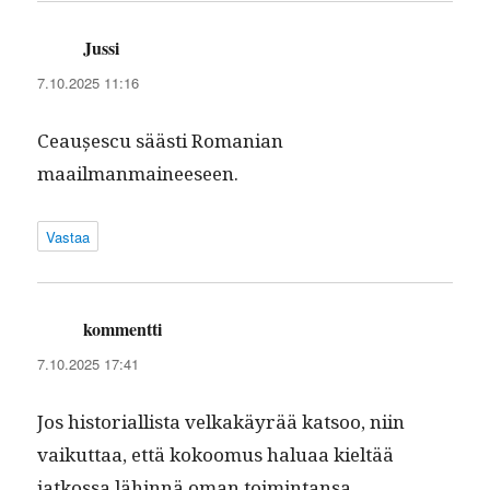
Jussi
sanoo:
7.10.2025 11:16
Ceaușes­cu säästi Roman­ian
maailmanmaineeseen.
Vastaa
kommentti
sanoo:
7.10.2025 17:41
Jos his­to­ri­al­lista velka­käyrää kat­soo, niin
vaikut­taa, että kokoomus halu­aa kieltää
jatkos­sa lähin­nä oman toimintansa.