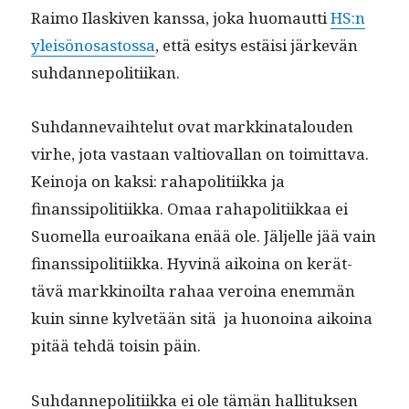
Raimo Ilask­iv­en kanssa, joka huo­maut­ti
HS:n
yleisönosas­tossa
, että esi­tys estäisi järkevän
suhdannepolitiikan.
Suh­dan­nevai­hte­lut ovat markki­na­t­alouden
virhe, jota vas­taan val­tio­val­lan on toimit­ta­va.
Keino­ja on kak­si: rahapoli­ti­ik­ka ja
finanssipoli­ti­ik­ka. Omaa rahapoli­ti­ikkaa ei
Suomel­la euroaikana enää ole. Jäl­jelle jää vain
finanssipoli­ti­ik­ka. Hyv­inä aikoina on kerät­
tävä markki­noil­ta rahaa veroina enem­män
kuin sinne kyl­vetään sitä ja huonoina aikoina
pitää tehdä toisin päin.
Suh­dan­nepoli­ti­ik­ka ei ole tämän hal­li­tuk­sen