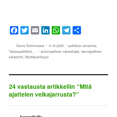
Fa
T
E
Li
W
Te
S
ce
wi
m
nk
ha
le
ha
bo
tte
ail
ed
ts
gr
re
Kirjoittaja
Julkaistu
Kategoriat
Osmo Soininvaara
4.10.2025
politiikan arviointia
,
Avainsanat
Talouspolitiikka
,
_
automaattiset vakauttajat
,
demografinen
ok
r
In
A
a
katastrofi
,
Myötäsyklisyys
pp
m
24 vastausta artikkeliin “Mitä
ajattelen velkajarrusta?”
Suunnittelija
sanoo: