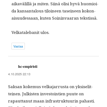
aikavälil­lä ja miten. Siinä olisi hyvä huomioi­
da kansan­talous tiloi­neen tasei­neen kokon­
aisu­udessaan, kuten Soin­in­vaaran tekstissä.
Velkatale­ban­it ulos.
Vastaa
hc-empiristi
sanoo:
4.10.2025 22:13
Sak­san koke­mus velka­jar­rus­ta on yksiselit­
teinen. Julk­isten investoin­tien puute on
rapaut­tanut maan infra­struk­tu­urin pahasti.