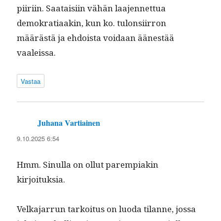
piiri­in. Saataisi­in vähän laa­jen­net­tua
demokra­ti­aakin, kun ko. tulon­si­ir­ron
määrästä ja ehdoista voidaan äänestää
vaaleissa.
Vastaa
Juhana Vartiainen
sanoo:
9.10.2025 6:54
Hmm. Sin­ul­la on ollut parem­piakin
kirjoituksia.
Velka­jar­run tarkoi­tus on luo­da tilanne, jos­sa