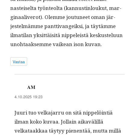
nasteiselta työn­te­ol­ta (kan­nustin­loukut, mar­
gin­aaliv­erot). Olemme joutuneet oman jär­
jestelmämme pant­ti­vangeik­si, ja täytämme
ilmati­lan yksit­täisitä nip­peleistä keskustelu­un
uno­htaak­semme vaikean ison kuvan.
Vastaa
AM
sanoo:
4.10.2025 19:23
Juuri tuo velka­jar­ru on sitä nip­pelöin­tiä
ilman koko kuvaa. Jol­lain aikavälil­lä
velkataakkaa täy­tyy pienen­tää, mut­ta mil­lä