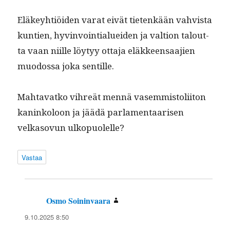
Eläkey­htiöi­den varat eivät tietenkään vahvista
kun­tien, hyv­in­voin­tialuei­den ja val­tion talout­
ta vaan niille löy­tyy otta­ja eläk­keen­saa­jien
muo­dos­sa joka sentille.
Mah­ta­vatko vihreät men­nä vasem­mis­toli­iton
kaninkoloon ja jäädä par­la­men­taarisen
velkasovun ulkopuolelle?
Vastaa
Osmo Soininvaara
sanoo:
9.10.2025 8:50