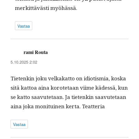
merkit­tävästi myöhässä.
Vastaa
rami Routa
sanoo:
5.10.2025 2:02
Tietenkin joku velka­kat­to on idi­o­tismia, kos­ka
sitä kat­toa aina korote­taan viime kädessä, kun
se kat­to saavute­taan. Ja tietenkin saavute­taan
aina joka moni­tu­inen ker­ta. Teatteria
Vastaa