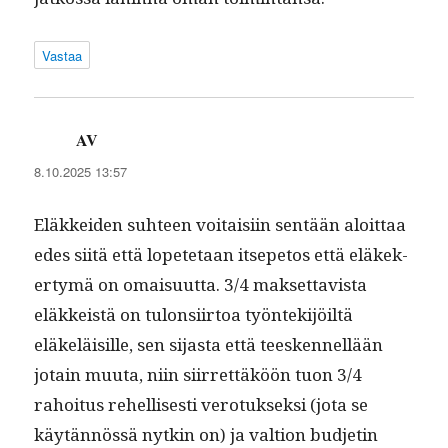
Vastaa
AV
sanoo:
8.10.2025 13:57
Eläkkei­den suh­teen voitaisi­in sen­tään aloit­taa
edes siitä että lopete­taan itsepetos että eläkek­
er­tymä on omaisu­ut­ta. 3/4 mak­set­tavista
eläkkeistä on tulon­si­ir­toa työn­tek­i­jöiltä
eläkeläisille, sen sijas­ta että teesken­nel­lään
jotain muu­ta, niin siir­ret­täköön tuon 3/4
rahoi­tus rehellis­es­ti vero­tuk­sek­si (jota se
käytän­nössä nytkin on) ja val­tion bud­jetin