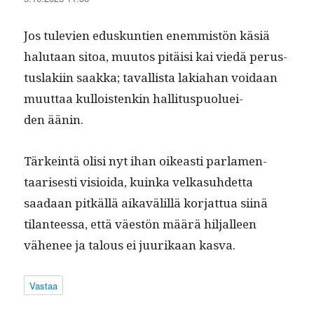
Jos tule­vien eduskun­tien enem­mistön käsiä
halu­taan sitoa, muu­tos pitäisi kai viedä perus­
tus­laki­in saak­ka; taval­lista laki­a­han voidaan
muut­taa kul­lois­t­enkin hal­li­tus­puoluei­
den äänin.
Tärkein­tä olisi nyt ihan oikeasti par­la­men­
taaris­es­ti visioi­da, kuin­ka velka­suhdet­ta
saadaan pitkäl­lä aikavälil­lä kor­jat­tua siinä
tilanteessa, että väestön määrä hil­jalleen
vähe­nee ja talous ei juurikaan kasva.
Vastaa