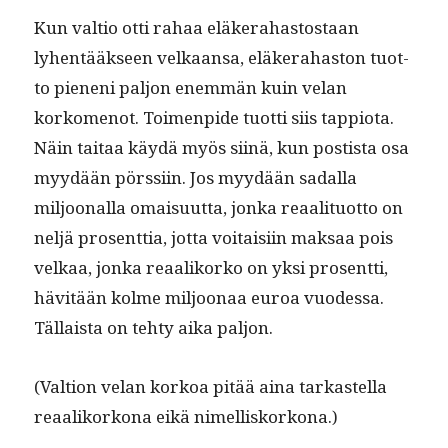
Kun val­tio otti rahaa eläk­er­a­has­tostaan
lyhen­tääk­seen velka­ansa, eläk­er­a­has­ton tuot­
to pieneni paljon enem­män kuin velan
korkomenot. Toimen­pide tuot­ti siis tap­pi­o­ta.
Näin taitaa käy­dä myös siinä, kun postista osa
myy­dään pörssi­in. Jos myy­dään sadal­la
miljoon­al­la omaisu­ut­ta, jon­ka reaal­i­tuot­to on
neljä pros­ent­tia, jot­ta voitaisi­in mak­saa pois
velkaa, jon­ka reaa­liko­rko on yksi pros­ent­ti,
hävitään kolme miljoon­aa euroa vuodessa.
Täl­laista on tehty aika paljon.
(Val­tion velan korkoa pitää aina tarkastel­la
reaa­liko­rkona eikä nimelliskorkona.)