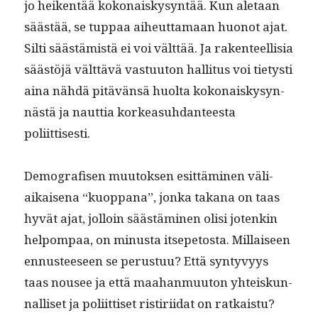
jo heiken­tää kokon­aiskysyn­tää. Kun ale­taan
säästää, se tup­paa aiheut­ta­maan huonot ajat.
Silti säästämistä ei voi vält­tää. Ja rak­en­teel­lisia
säästöjä vält­tävä vas­tu­u­ton hal­li­tus voi tietysti
aina nähdä pitävän­sä huol­ta kokon­aiskysyn­
nästä ja naut­tia korkea­suh­dan­teesta
poliittisesti.
Demografisen muu­tok­sen esit­tämi­nen väli­
aikaise­na “kuop­pana”, jon­ka takana on taas
hyvät ajat, jol­loin säästämi­nen olisi jotenkin
helpom­paa, on minus­ta itsepetos­ta. Mil­laiseen
ennus­teeseen se perus­tuu? Että syn­tyvyys
taas nousee ja että maa­han­muu­ton yhteiskun­
nal­liset ja poli­it­tiset ris­tiri­idat on ratkaistu?