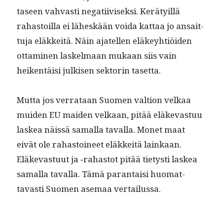
taseen vah­vasti negati­ivisek­si. Kerä­ty­il­lä
rahas­toil­la ei läh­eskään voi­da kat­taa jo ansait­
tu­ja eläkkeitä. Näin ajatellen eläkey­htiöi­den
otta­mi­nen laskel­maan mukaan siis vain
heiken­täisi julkisen sek­torin tasetta.
Mut­ta jos ver­rataan Suomen val­tion velkaa
muiden EU maid­en velka­an, pitää eläkev­as­tuu
laskea näis­sä samal­la taval­la. Mon­et maat
eivät ole rahas­toi­neet eläkkeitä lainkaan.
Eläkev­as­tu­ut ja ‑rahas­tot pitää tietysti laskea
samal­la taval­la. Tämä paran­taisi huo­mat­
tavasti Suomen ase­maa vertailussa.