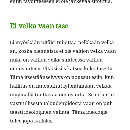
entin tavoit­teeseen ei ole järkevää sitoutua.
Ei velka vaan tase
Ei myöskään pitäisi tui­jot­taa pelkkään velka­
an, kos­ka olen­naista ei ole val­tion vel­ka vaan
mikä on val­tion vel­ka suh­teessa val­tion
omaisu­u­teen. Pitäisi siis kat­soa koko taset­ta.
Tämä itses­tään­selvyys on nous­sut esi­in, kun
hal­li­tus on innos­tunut lyhen­tämään velkaa
myymäl­lä tuot­tavaa omaisu­ut­ta. Se ei ker­ro
vas­tu­ullis­es­ta talouden­pidos­ta vaan on puh­
taasti ide­ologi­nen val­in­ta. Tämä ide­olo­gia
tulee jopa kalliiksi.