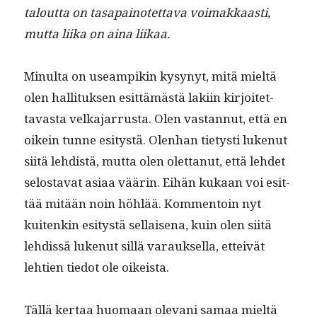
talout­ta on tas­apain­otet­ta­va voimakkaasti,
mut­ta liika on aina liikaa.
Min­ul­ta on use­ampikin kysynyt, mitä mieltä
olen hal­li­tuk­sen esit­tämästä laki­in kir­joitet­
tavas­ta velka­jar­rus­ta. Olen vas­tan­nut, että en
oikein tunne esi­tys­tä. Olen­han tietysti lukenut
siitä lehdis­tä, mut­ta olen olet­tanut, että lehdet
selosta­vat asi­aa väärin. Eihän kukaan voi esit­
tää mitään noin höh­lää. Kom­men­toin nyt
kuitenkin esi­tys­tä sel­l­aise­na, kuin olen siitä
lehdis­sä lukenut sil­lä varauk­sel­la, etteivät
lehtien tiedot ole oikeista.
Täl­lä ker­taa huo­maan ole­vani samaa mieltä