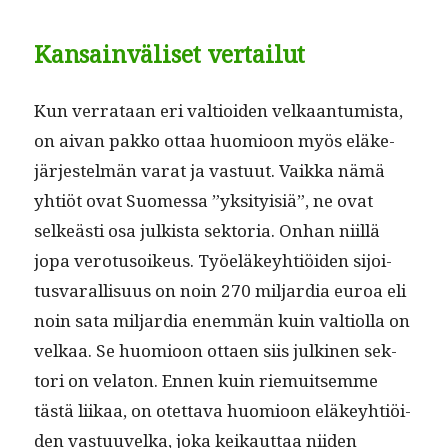
Kansainväliset vertailut
Kun ver­rataan eri val­tioiden velka­an­tu­mista,
on aivan pakko ottaa huomioon myös eläke­
jär­jestelmän varat ja vas­tu­ut. Vaik­ka nämä
yhtiöt ovat Suomes­sa ”yksi­ty­isiä”, ne ovat
selkeästi osa julk­ista sek­to­ria. Onhan niil­lä
jopa vero­tu­soikeus. Työeläkey­htiöi­den sijoi­
tus­var­al­lisu­us on noin 270 mil­jar­dia euroa eli
noin sata mil­jar­dia enem­män kuin val­ti­ol­la on
velkaa. Se huomioon ottaen siis julki­nen sek­
tori on vela­ton. Ennen kuin riemuit­semme
tästä liikaa, on otet­ta­va huomioon eläkey­htiöi­
den vas­tu­u­vel­ka, joka keikaut­taa niiden