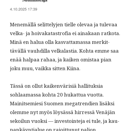
4.10.2025 17:39
Men­emäl­lä selit­te­ly­jen tielle ole­vaa ja tule­vaa
vel­ka- ja hoivakatas­trofia ei ainakaan ratko­ta.
Minä en halua olla kas­vat­ta­mas­sa merkit­
täväl­lä vauhdil­la vel­ka­las­tia. Koh­ta emme saa
enää hal­paa rahaa, ja kaiken omis­taa pian
joku muu, vaik­ka sit­ten Kiina.
Tässä on ollut kaiken­värisiä hal­li­tuk­sia
sohlaa­mas­sa koh­ta 20 hukat­tua vuot­ta.
Mainit­semiesi Suomen mega­tren­di­en lisäk­si
olemme nyt myös löysässä hirressä Venäjän
sekoilun vuok­si — investoin­te­ja ei tule, ja kau­
pankäyn­tialue on rajoit­tunut paljon.