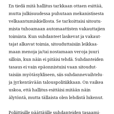
En tiedä mitä hal­li­tus tarkkaan ottaen esit­tää,
mut­ta julk­isu­udessa puhutaan mekanis­tis­es­ta
velka­an­tu­miskiel­losta. Se tarkoit­taisi sitou­tu­
mista tuhoa­maan automaat­tis­ten vakaut­ta­jien
toim­inta. Kun suh­dan­teet laske­vat ja vakaut­
ta­jat alka­vat toimia, sitoudut­taisi­in leikkaa­
maan meno­ja ja/tai nos­ta­maan vero­ja juuri
sil­loin, kun näin ei pitäisi tehdä. Suh­dan­tei­den
tasaus ei vain epäon­nis­tu­isi vaan sitoudut­
taisi­in myötäsyk­liseen, siis suh­dan­nevai­htelu­
ja jyrken­tävään talous­poli­ti­ikkaan. On vaikea
uskoa, että hal­li­tus esit­täisi mitään näin
älytön­tä, mut­ta täl­laista olen lehdis­tä lukenut.
Poli­it­tisille päät­täjille suh­dan­tei­den tasaami­