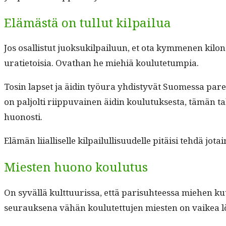
Elämästä on tullut kilpailua
Jos osal­lis­tut juok­suk­il­pailu­un, et ota kymme­nen k
urati­etoisia. Ovathan he miehiä koulutetumpia.
Tosin lapset ja äidin työu­ra yhdis­tyvät Suomes­sa parem
on paljolti riip­pu­vainen äidin koulu­tuk­ses­ta, tämän takia 
huonosti.
Elämän liial­liselle kil­pailullisu­udelle pitäisi tehdä jot
Miesten huono koulutus
On syväl­lä kult­tuuris­sa, että parisuh­teessa miehen 
seu­rauk­se­na vähän koulutet­tu­jen miesten on vaikea 