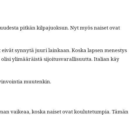
­ud­es­ta pitkän kil­pa­juok­sun. Nyt myös naiset ovat
et eivät syn­nytä juuri lainkaan. Kos­ka lapsen men­estys
lisi ylimääräistä sijoi­tus­var­al­lisu­ut­ta. Ital­ian käy
yv­in­voin­tia muutenkin.
ie­man vaikeaa, kos­ka naiset ovat koulute­tumpia. Tämän