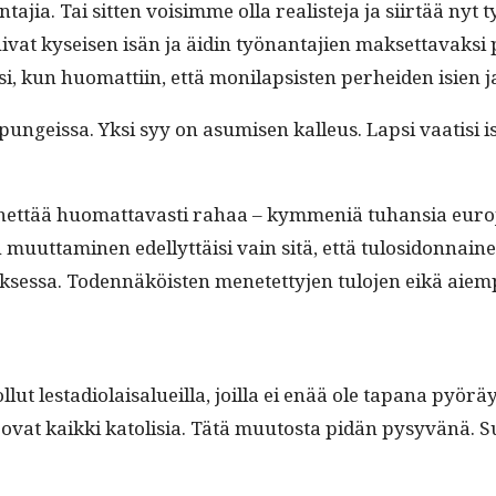
­jia. Tai sit­ten voisimme olla real­is­te­ja ja siirtää nyt ty
i­v­at kyseisen isän ja äidin työ­nan­ta­jien mak­set­tavak­si p
k­si, kun huo­mat­ti­in, että moni­lap­sis­ten per­hei­den isien
pungeis­sa. Yksi syy on asumisen kalleus. Lap­si vaatisi 
net­tää huo­mat­tavasti rahaa – kym­meniä tuhan­sia euro­j
uut­ta­mi­nen edel­lyt­täisi vain sitä, että tulosi­don­nai
k­ses­sa. Toden­näköis­ten menetet­ty­jen tulo­jen eikä aie
ollut lesta­di­o­laisalueil­la, joil­la ei enää ole tapana pyörä
ovat kaik­ki katolisia. Tätä muu­tos­ta pidän pysyvänä. Su