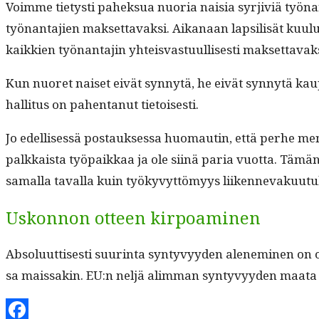
Voimme tietysti pahek­sua nuo­ria naisia syr­jiviä työ­nan­ta
työ­nan­ta­jien mak­set­tavak­si. Aikanaan lap­sil­isät kuu­lu
kaikkien työ­nan­ta­jin yhteis­vas­tu­ullis­es­ti mak­set­tava
Kun nuoret naiset eivät syn­nytä, he eivät syn­nytä kau
hal­li­tus on pahen­tanut tietoisesti.
Jo edel­lisessä postauk­ses­sa huo­mautin, että per­he me
palkkaista työ­paikkaa ja ole siinä paria vuot­ta. Tämän m
samal­la taval­la kuin työkyvyt­tömyys liiken­nevaku­u­tu
Uskonnon otteen kirpoaminen
Absolu­ut­tis­es­ti suur­in­ta syn­tyvyy­den alen­e­m­i­nen on 
sa mais­sakin. EU:n neljä alim­man syn­tyvyy­den maa­ta 