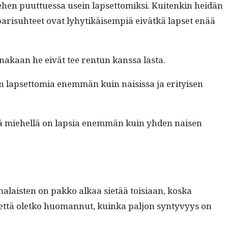
ehen puuttues­sa usein lapset­tomik­si. Kuitenkin hei­dän
a parisuh­teet ovat lyhytikäisem­piä eivätkä lapset enää
nakaan he eivät tee ren­tun kanssa lasta.
 lapset­to­mia enem­män kuin nai­sis­sa ja eri­tyisen
että miehel­lä on lap­sia enem­män kuin yhden naisen
lais­ten on pakko alkaa sietää toisi­aan, kos­ka
ä, että oletko huo­man­nut, kuin­ka paljon syn­tyvyys on