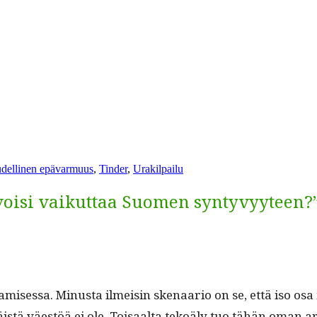
nsanat
udellinen epävarmuus
,
Tinder
,
Urakilpailu
 voisi vaikuttaa Suomen syntyvyyteen?
ises­sa. Minus­ta ilmeisin ske­naario on se, että iso osa m
käistä väestöä ei ole. Toisaal­ta tekoä­ly tuo tähän oma