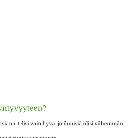
yntyvyyteen?
asiana. Olisi vain hyvä, jo ihmisiä olisi vähemmän.
 voisi syn­tyvyys nousta.