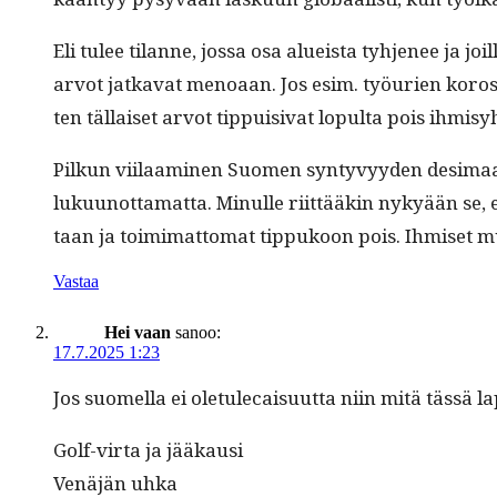
Eli tulee tilanne, jos­sa osa alueista tyh­je­nee ja jo
arvot jatka­vat menoaan. Jos esim. työurien korost­a
ten täl­laiset arvot tip­puisi­vat lop­ul­ta pois ihmis
Pilkun viilaami­nen Suomen syn­tyvyy­den des­i­maa
luku­unot­ta­mat­ta. Min­ulle riit­tääkin nykyään se, e
taan ja toim­i­mat­tomat tip­pukoon pois. Ihmiset mu
Vastaa
Hei vaan
sanoo:
17.7.2025 1:23
Jos suomel­la ei ole­tule­caisu­ut­ta niin mitä tässä
Golf-vir­ta ja jääkausi
Venäjän uhka