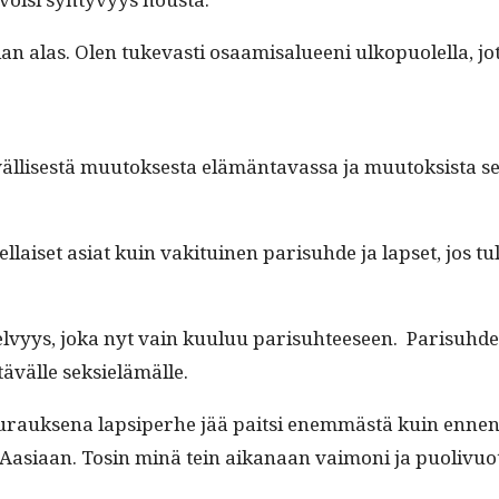
 liian alas. Olen tukev­asti osaamisalueeni ulkop­uolel­la
väl­lis­es­tä muu­tok­ses­ta elämän­tavas­sa ja muu­tok­sist
l­aiset asi­at kuin vak­i­tu­inen parisuhde ja lapset, jos t
­selvyys, joka nyt vain kuu­luu parisuh­teeseen. Parisuhdek
tävälle seksielämälle.
u­rauk­se­na lap­siper­he jää pait­si enem­mästä kuin ennen.
-Aasi­aan. Tosin minä tein aikanaan vai­moni ja puo­livu