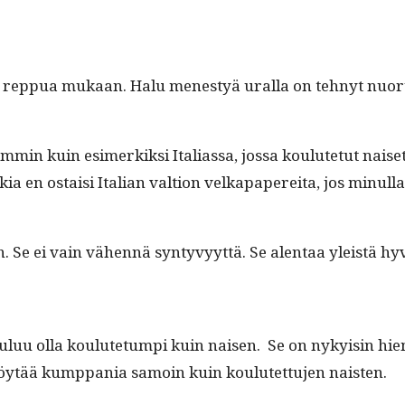
ilon rep­pua mukaan. Halu men­estyä ural­la on tehnyt nuoru
­min kuin esimerkik­si Ital­ias­sa, jos­sa koulute­tut nais
en ostaisi Ital­ian val­tion velka­pa­pere­i­ta, jos min­ul­la o
ain. Se ei vain vähen­nä syn­tyvyyt­tä. Se alen­taa yleistä h
kuu­luu olla koulute­tumpi kuin naisen. Se on nyky­isin h
löytää kump­pa­nia samoin kuin koulutet­tu­jen naisten.