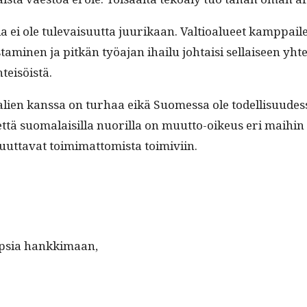
il­la ei ole tule­vaisu­ut­ta juurikaan. Val­tioalueet kamp­pai
­mi­nen ja pitkän työa­jan ihailu johtaisi sel­l­aiseen yht
yhteisöistä.
lien kanssa on turhaa eikä Suomes­sa ole todel­lisu­udess
ttä suo­ma­laisil­la nuo­ril­la on muut­to-oikeus eri mai­hin
ut­ta­vat toim­i­mat­tomista toimiviin.
 lap­sia hankkimaan,