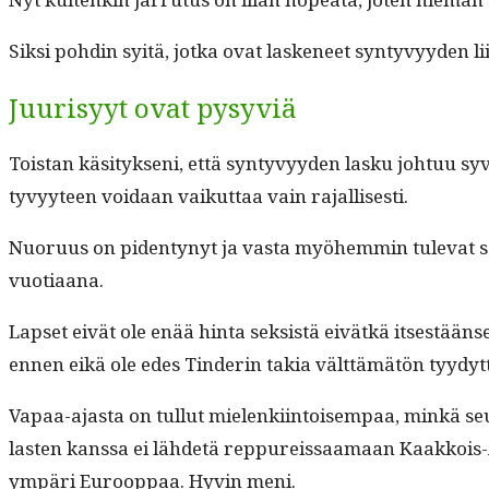
Sik­si pohdin syitä, jot­ka ovat laske­neet syn­tyvyy­den
Juurisyyt ovat pysyviä
Tois­tan käsi­tyk­seni, että syn­tyvyy­den lasku johtuu sy
tyvyy­teen voidaan vaikut­taa vain rajallisesti.
Nuoru­us on piden­tynyt ja vas­ta myöhem­min tule­vat sel­
vuotiaana.
Lapset eivät ole enää hin­ta sek­sistä eivätkä itses­tään
ennen eikä ole edes Tin­derin takia vält­tämätön tyy­dyt­
Vapaa-ajas­ta on tul­lut mie­lenki­in­toisem­paa, minkä se
las­ten kanssa ei lähde­tä rep­pureis­saa­maan Kaakkois
ympäri Euroop­paa. Hyvin meni.