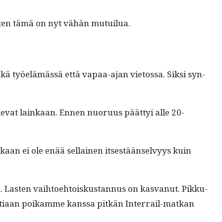
, joten tämä on nyt vähän mutuilua.
a sekä työelämässä että vapaa-ajan vietossa. Sik­si syn­
ule­vat lainkaan. Ennen nuoru­us päät­tyi alle 20-
aan ei ole enää sel­l­ainen itses­tään­selvyys kuin
 Las­ten vai­h­toe­htoiskus­tan­nus on kas­vanut. Pikku­
o­ti­aan poikamme kanssa pitkän Inter­rail-matkan