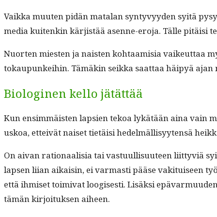
Vaik­ka muuten pidän mata­lan syn­tyvyy­den syitä pysyv­i
media kuitenkin kär­jistää asenne-ero­ja. Tälle pitäisi t
Nuorten miesten ja nais­ten kohtaamisia vaikeut­taa myös
tokaupunkei­hin. Tämäkin seik­ka saat­taa häipyä ajan
Biologinen kello jätättää
Kun ensim­mäis­ten lap­sien tekoa lykätään aina vain my
uskoa, etteivät naiset tietäisi hedelmäl­lisyyten­sä heik
On aivan ratio­naal­isia tai vas­tu­ullisu­u­teen liit­tyviä s
lapsen liian aikaisin, ei var­masti pääse vak­i­tuiseen ty
että ihmiset toimi­vat loogis­es­ti. Lisäk­si epä­var­muu­d
tämän kir­joituk­sen aiheen.