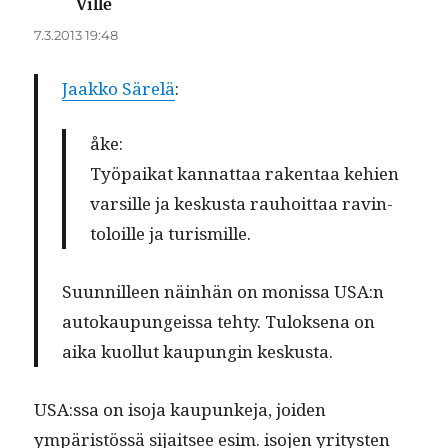
Ville
sanoo:
7.3.2013 19:48
Jaakko Särelä
:
åke:
Työ­paikat kan­nat­taa rak­en­taa kehien
var­sille ja keskus­ta rauhoit­taa rav­in­
toloille ja turismille.
Suun­nilleen näin­hän on monis­sa USA:n
autokaupungeis­sa tehty. Tulok­se­na on
aika kuol­lut kaupun­gin keskusta.
USA:ssa on iso­ja kaupunke­ja, joiden
ympäristössä sijait­see esim. iso­jen yri­tys­ten