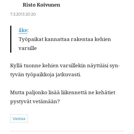
Risto Koivunen
sanoo:
7.3.2013 20:20
åke
:
Työ­paikat kan­nat­taa rak­en­taa kehien
varsille
Kyl­lä tuonne kehien var­sillekin näyt­täisi syn­
tyvän työ­paikko­ja jatkuvasti.
Mut­ta paljonko lisää liiken­net­tä ne kehäti­et
pystyvät vetämään?
Vastaa