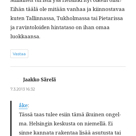
Eihän täälä ole mitään van­haa ja kiin­nos­tavaa
kuten Tallinnas­sa, Tukhol­mas­sa tai Pietaris­sa
ja rav­in­toloiden hin­tata­so on ihan omaa
luokkaansa.
Vastaa
Jaakko Särelä
sanoo:
7.3.2013 16:32
åke
:
Tässä taas tulee esi­in tämä ikuinen ongel­
ma. Helsin­gin keskus­ta on niemel­lä. Ei
sinne kan­na­ta rak­en­taa lisää asu­tus­ta tai