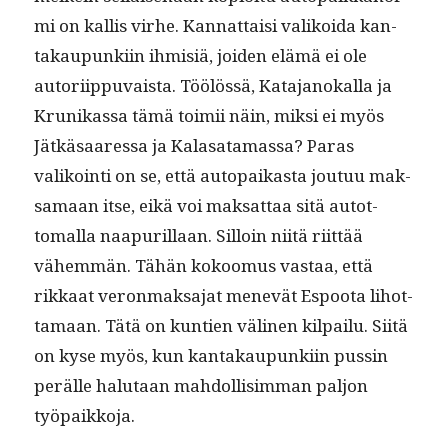
mi on kallis virhe. Kan­nat­taisi valikoi­da kan­
takaupunki­in ihmisiä, joiden elämä ei ole
autori­ip­pu­vaista. Töölössä, Kata­janokalla ja
Krunikas­sa tämä toimii näin, mik­si ei myös
Jätkäsaa­res­sa ja Kalasa­ta­mas­sa? Paras
valikoin­ti on se, että autopaikas­ta joutuu mak­
samaan itse, eikä voi mak­sat­taa sitä autot­
toma­l­la naa­puril­laan. Sil­loin niitä riit­tää
vähem­män. Tähän kokoomus vas­taa, että
rikkaat veron­mak­sa­jat menevät Espoo­ta lihot­
ta­maan. Tätä on kun­tien väli­nen kil­pailu. Siitä
on kyse myös, kun kan­takaupunki­in pussin
perälle halu­taan mah­dol­lisim­man paljon
työpaikkoja.