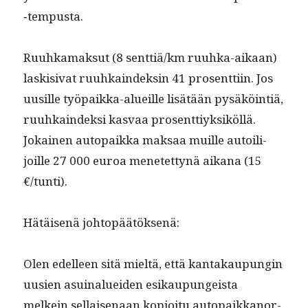
‑tem­pus­ta.
Ruuhka­mak­sut (8 senttiä/km ruuh­ka-aikaan)
lask­i­si­vat ruuhkain­deksin 41 pros­ent­ti­in. Jos
uusille työ­paik­ka-alueille lisätään pysäköin­tiä,
ruuhkain­dek­si kas­vaa pros­ent­tiyk­siköl­lä.
Jokainen autopaik­ka mak­saa muille autoil­i­
joille 27 000 euroa menetet­tynä aikana (15
€/tunti).
Hätäisenä johtopäätök­senä:
Olen edelleen sitä mieltä, että kan­takaupun­gin
uusien asuinaluei­den esikaupungeista
melkein sel­l­aise­naan kopi­oitu autopaikkanor­