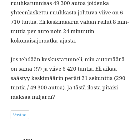
ruuhkatun­nisas 49 300 autoa joiden­ka
yhteen­las­ket­tu ruuhkas­ta johtu­va viive on 6
710 tun­tia. Eli keskimäärin vähän reilut 8 min­
u­ut­tia per auto noin 24 min­uutin
kokonaisajomatka-ajasta.
Jos tehdään keskus­tatun­neli, niin automäärä
on sama (!?) ja viive 6 420 tun­tia. Eli aikaa
säästyy keskimäärin peräti 21 sekunt­tia (290
tun­tia / 49 300 autoa). Ja tästä ilosta pitäisi
mak­saa miljardi?
Vastaa