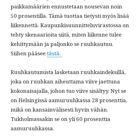
paikkamäärien ennuste­taan nou­se­van noin
50 pros­en­til­la. Tämä tuot­taa tietysti myös lisää
liiken­net­tä. Kaupunkisu­un­nit­telu­vi­ras­tossa on
tehty ske­naar­i­oi­ta siitä, miten liikenne tulee
kehit­tymään ja paljonko se ruuhkau­tuu.
Siihen pääsee
tästä.
Ruuhkau­tu­mista las­ke­taan ruuhkain­dek­sil­lä,
joka on ruuhkan aiheut­ta­ma viive jaet­tuna
kokon­aisa­jal­la, johon tuo viive sisäl­tyy. Nyt se
on Helsingis­sä aamu­ru­uhkas­sa 28 pros­ent­tia,
mikä on kan­sain­välis­es­ti hyvin vähän.
Tukhol­mas­sakin se on yli 60 pros­ent­tia
aamuruuhkassa.