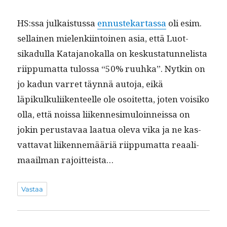
HS:ssa julka­istus­sa
ennustekar­tas­sa
oli esim.
sel­l­ainen mie­lenki­in­toinen asia, että Luot­
sikadul­la Kata­janokalla on keskus­tatun­nelista
riip­pumat­ta tulos­sa “50% ruuh­ka”. Nytkin on
jo kadun var­ret täyn­nä auto­ja, eikä
läpikulkuli­iken­teelle ole osoitet­ta, joten voisiko
olla, että nois­sa liiken­nes­imu­loin­neis­sa on
jokin perus­tavaa laat­ua ole­va vika ja ne kas­
vat­ta­vat liiken­nemääriä riip­pumat­ta reaal­i­
maail­man rajoitteista…
Vastaa