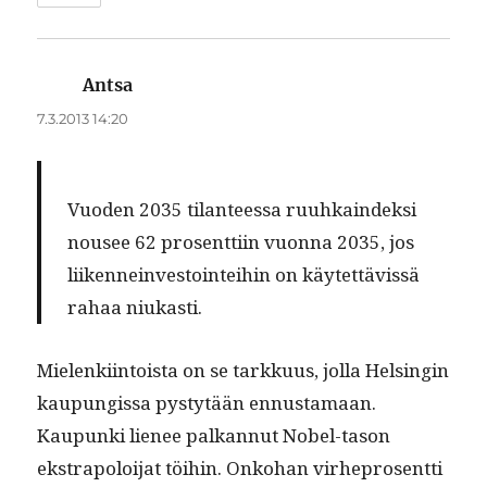
Antsa
sanoo:
7.3.2013 14:20
Vuo­den 2035 tilanteessa ruuhkain­dek­si
nousee 62 pros­ent­ti­in vuon­na 2035, jos
liiken­nein­vestoin­tei­hin on käytet­tävis­sä
rahaa niukasti.
Mie­lenki­in­toista on se tarkku­us, jol­la Helsin­gin
kaupungis­sa pystytään ennus­ta­maan.
Kaupun­ki lie­nee palkan­nut Nobel-tason
ekstrapoloi­jat töi­hin. Onko­han virhe­p­ros­ent­ti