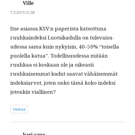
Ville
sanoo:
7.3.2013 21:28
Itse asi­as­sa KSV:n paperi­sta kat­sot­tuna
ruuhkain­dek­si Luot­sikadul­la on tule­vaisu­
udessa sama kuin nyky­isin, 40–50% “toisel­la
puolel­la kat­ua”. Todel­lisu­udessa mitään
ruuhkaa ei koskaan ole ja oikeasti
ruuhkaisem­mat kadut saa­vat vähäisem­mät
indek­siar­vot, joten onko tämä koko indek­si
jotenkin viallinen?
Vastaa
kari sane
sanoo: