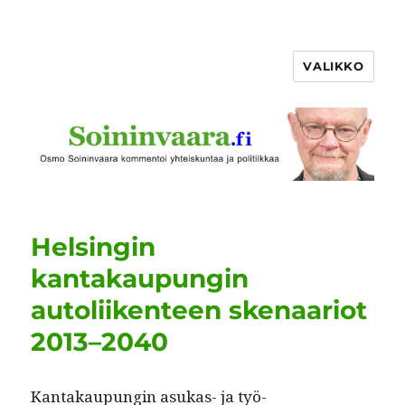
VALIKKO
Helsingin
kantakaupungin
autoliikenteen skenaariot
2013–2040
Kan­takaupun­gin asukas- ja työ­