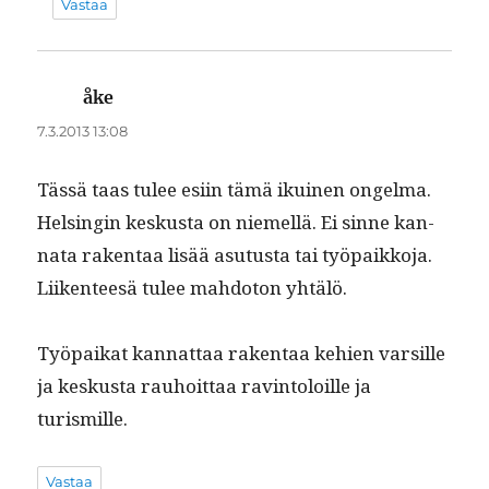
Vastaa
åke
sanoo:
7.3.2013 13:08
Tässä taas tulee esi­in tämä ikuinen ongel­ma.
Helsin­gin keskus­ta on niemel­lä. Ei sinne kan­
na­ta rak­en­taa lisää asu­tus­ta tai työ­paikko­ja.
Liiken­teesä tulee mah­do­ton yhtälö.
Työ­paikat kan­nat­taa rak­en­taa kehien var­sille
ja keskus­ta rauhoit­taa rav­in­toloille ja
turismille.
Vastaa