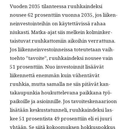
Vuo­den 2035 tilanteessa ruuhkain­dek­si
nousee 62 pros­ent­ti­in vuon­na 2035, jos liiken­
nein­vestoin­tei­hin on käytet­tävis­sä rahaa
niukasti. Mat­ka-ajat siis melkein kolminker­
tais­tu­vat ruuhkat­tomi­in aikoi­hin ver­rat­tuna.
Jos liiken­nein­vestoin­neis­sa toteutetaan vai­h­
toe­hto ”tavoite”, ruuhkain­dek­si nousee vain
51 pros­ent­ti­in. Nuo investoin­nit lisäävät
liiken­net­tä enem­män kuin vähen­tävät
ruuhkia, mut­ta samal­la ne siis pitävät kan­
takaupunkia houkut­tel­e­vana paikkana työ­
paikoille ja asioin­nille. Jos tavoiteske­naar­i­oon
lisätään keskus­tatun­neli, ruuhkain­dek­si las­
kee 51 pros­en­tista 49 pros­ent­ti­in eli ei juuri
yhtään. Se siitä kokoomuk­sen hokkus­pokkus