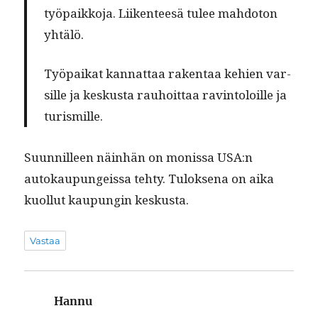
työ­paikko­ja. Liiken­teesä tulee mah­do­ton
yhtälö.
Työ­paikat kan­nat­taa rak­en­taa kehien var­
sille ja keskus­ta rauhoit­taa rav­in­toloille ja
turismille.
Suun­nilleen näin­hän on monis­sa USA:n
autokaupungeis­sa tehty. Tulok­se­na on aika
kuol­lut kaupun­gin keskusta.
Vastaa
Hannu
sanoo: