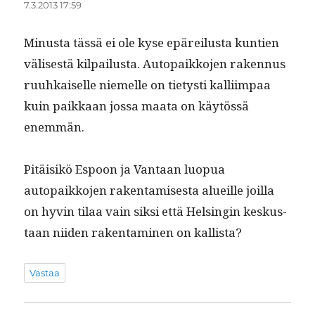
7.3.2013 17:59
Minus­ta tässä ei ole kyse epäreilus­ta kun­tien
välis­es­tä kil­pailus­ta. Autopaikko­jen raken­nus
ruuhkaiselle niemelle on tietysti kalli­im­paa
kuin paikkaan jos­sa maa­ta on käytössä
enemmän.
Pitäisikö Espoon ja Van­taan luop­ua
autopaikko­jen rak­en­tamis­es­ta alueille joil­la
on hyvin tilaa vain sik­si että Helsin­gin keskus­
taan niiden rak­en­t­a­mi­nen on kallista?
Vastaa