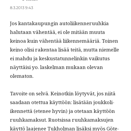
8.3.2013 9:43
Jos kan­takaupun­gin autoli­iken­neru­uhkia
halu­taan vähen­tää, ei ole mitään muu­ta
keinoa kuin vähen­tää liiken­nemääriä. Toinen
keino olisi rak­en­taa lisää teitä, mut­ta niemelle
ei mah­du ja keskus­tatun­nelinkin vaiku­tus
näyt­täisi yo. laskel­man mukaan ole­van
olematon.
Tavoite on selvä. Keinotkin löy­tyvät, jos niitä
saadaan otet­tua käyt­töön: lisätään joukkoli­
iken­net­tä (ete­nee hyvin) ja ote­taan käyt­töön
ruuhka­mak­sut. Ruot­sis­sa ruuhka­mak­su­jen
käyt­tö laa­je­nee Tukhol­man lisäk­si myös Göte­