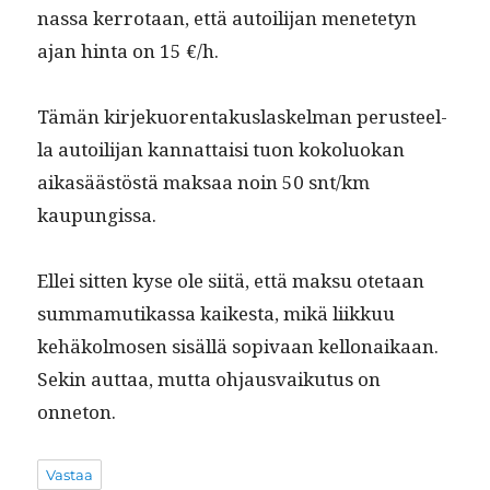
nas­sa ker­ro­taan, että autoil­i­jan menete­tyn
ajan hin­ta on 15 €/h.
Tämän kir­jekuorentakus­laskel­man perus­teel­
la autoil­i­jan kan­nat­taisi tuon kokolu­okan
aikasäästöstä mak­saa noin 50 snt/km
kaupungissa.
Ellei sit­ten kyse ole siitä, että mak­su ote­taan
sum­ma­mu­tikas­sa kaikesta, mikä liikkuu
kehäkol­mosen sisäl­lä sopi­vaan kel­lon­aikaan.
Sekin aut­taa, mut­ta ohjaus­vaiku­tus on
onneton.
Vastaa