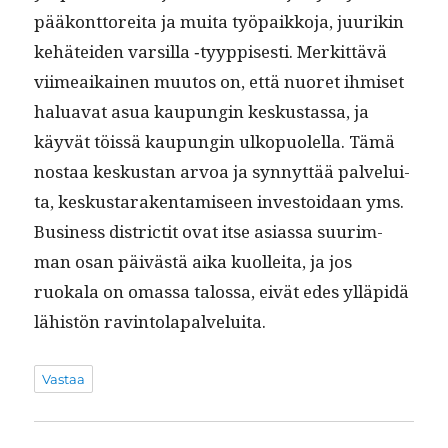
pääkont­tor­e­i­ta ja mui­ta työ­paikko­ja, juurikin
kehätei­den var­sil­la ‑tyyp­pis­es­ti. Merkit­tävä
viimeaikainen muu­tos on, että nuoret ihmiset
halu­a­vat asua kaupun­gin keskus­tas­sa, ja
käyvät töis­sä kaupun­gin ulkop­uolel­la. Tämä
nos­taa keskus­tan arvoa ja syn­nyt­tää palvelui­
ta, keskus­tarak­en­tamiseen investoidaan yms.
Busi­ness dis­tric­tit ovat itse asi­as­sa suurim­
man osan päivästä aika kuollei­ta, ja jos
ruokala on omas­sa talos­sa, eivät edes ylläpidä
lähistön ravintolapalveluita.
Vastaa