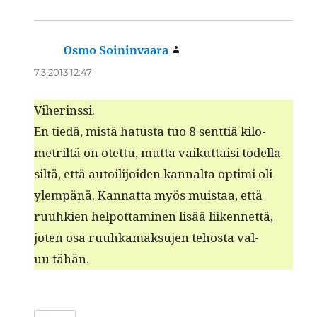
Osmo Soininvaara
sanoo:
7.3.2013 12:47
Viherinssi.
En tiedä, mis­tä hatus­ta tuo 8 sent­tiä kilo­
metriltä on otet­tu, mut­ta vaikut­taisi todel­la
siltä, että autoil­i­joiden kannal­ta opti­mi oli
ylem­pänä. Kan­nat­ta myös muis­taa, että
ruuhkien helpot­ta­mi­nen lisää liiken­net­tä,
joten osa ruuhka­mak­su­jen tehos­ta val­
uu tähän.