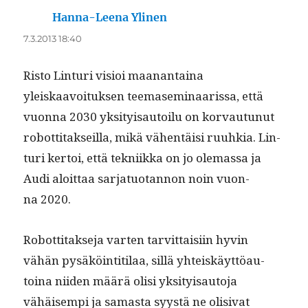
Hanna-Leena Ylinen
sanoo:
7.3.2013 18:40
Ris­to Lin­turi visioi maanan­taina
yleiskaavoituk­sen teemasem­i­naaris­sa, että
vuon­na 2030 yksi­ty­isautoilu on kor­vau­tunut
robot­ti­tak­seil­la, mikä vähen­täisi ruuhkia. Lin­
turi ker­toi, että tekni­ik­ka on jo ole­mas­sa ja
Audi aloit­taa sar­jatuotan­non noin vuon­
na 2020.
Robot­ti­tak­se­ja varten tarvit­taisi­in hyvin
vähän pysäköin­ti­ti­laa, sil­lä yhteiskäyt­töau­
toina niiden määrä olisi yksi­ty­isauto­ja
vähäisem­pi ja samas­ta syys­tä ne oli­si­vat