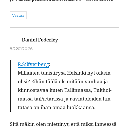
Vastaa
Daniel Federley
sanoo:
8.3.2013 0:36
R.Silfverberg
:
Mil­lainen tur­i­s­tirysä Helsin­ki nyt oikein
olisi? Eihän täälä ole mitään van­haa ja
kiin­nos­tavaa kuten Tallinnas­sa, Tukhol­
mas­sa taiP­i­etaris­sa ja rav­in­toloiden hin­
tata­so on ihan omaa luokkaansa.
Sitä mäkin olen miet­tinyt, että mik­si ihmeessä