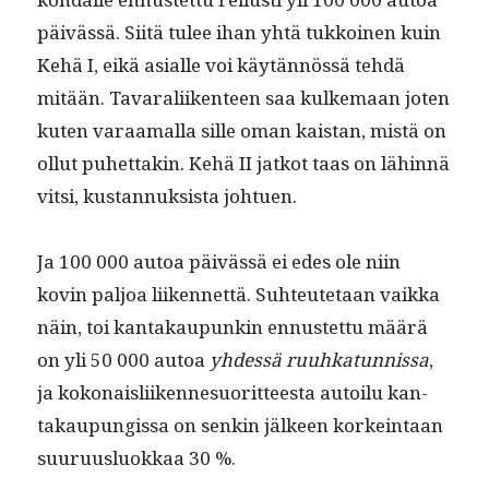
päivässä. Siitä tulee ihan yhtä tukkoinen kuin
Kehä I, eikä asialle voi käytän­nössä tehdä
mitään. Tavar­ali­iken­teen saa kulke­maan joten
kuten varaa­mal­la sille oman kaistan, mis­tä on
ollut puhet­takin. Kehä II jatkot taas on lähin­nä
vit­si, kus­tan­nuk­sista johtuen.
Ja 100 000 autoa päivässä ei edes ole niin
kovin paljoa liiken­net­tä. Suh­teutetaan vaik­ka
näin, toi kan­takaupunkin ennustet­tu määrä
on yli 50 000 autoa
yhdessä ruuhkatun­nis­sa
,
ja kokon­ais­li­iken­nesuorit­teesta autoilu kan­
takaupungis­sa on senkin jäl­keen korkein­taan
suu­ru­us­lu­okkaa 30 %.