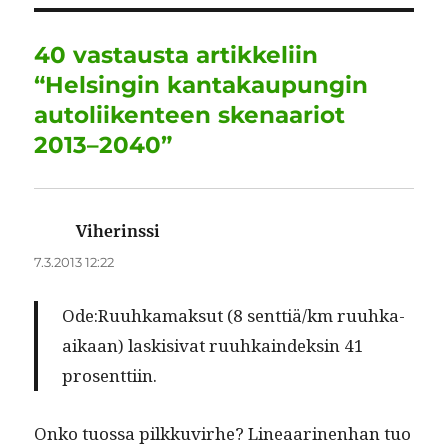
b
r
d
A
r
o
I
p
a
40 vastausta artikkeliin
o
n
p
m
“Helsingin kantakaupungin
k
autoliikenteen skenaariot
2013–2040”
Viherinssi
sanoo:
7.3.2013 12:22
Ode:
Ruuhka­mak­sut (8 senttiä/km ruuh­ka-
aikaan) lask­i­si­vat ruuhkain­deksin 41
prosenttiin.
Onko tuos­sa pilkku­virhe? Lin­eaari­nen­han tuo