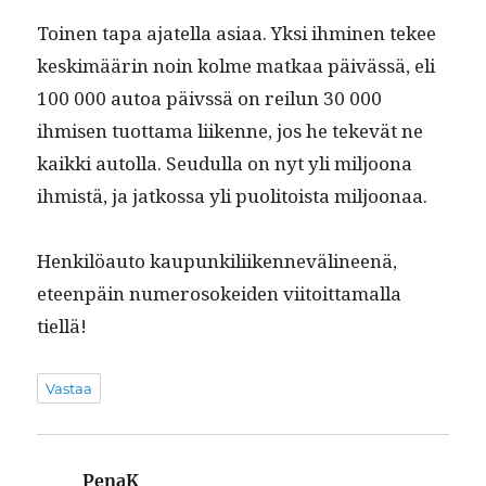
Toinen tapa ajatel­la asi­aa. Yksi ihmi­nen tekee
keskimäärin noin kolme matkaa päivässä, eli
100 000 autoa päivssä on reilun 30 000
ihmisen tuot­ta­ma liikenne, jos he tekevät ne
kaik­ki autol­la. Seudul­la on nyt yli miljoona
ihmistä, ja jatkos­sa yli puoli­toista miljoonaa.
Henkilöau­to kaupunkili­iken­nevä­li­neenä,
eteen­päin numerosokei­den viitoit­ta­mal­la
tiellä!
Vastaa
PenaK
sanoo: