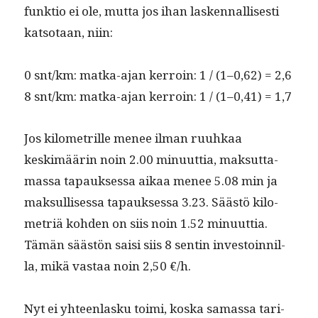
funk­tio ei ole, mut­ta jos ihan lasken­nal­lis­es­ti
kat­so­taan, niin:
0 snt/km: mat­ka-ajan ker­roin: 1 / (1–0,62) = 2,6
8 snt/km: mat­ka-ajan ker­roin: 1 / (1–0,41) = 1,7
Jos kilo­metrille menee ilman ruuhkaa
keskimäärin noin 2.00 min­u­ut­tia, mak­sut­ta­
mas­sa tapauk­ses­sa aikaa menee 5.08 min ja
mak­sullises­sa tapauk­ses­sa 3.23. Säästö kilo­
metriä kohden on siis noin 1.52 min­u­ut­tia.
Tämän säästön saisi siis 8 sentin investoin­nil­
la, mikä vas­taa noin 2,50 €/h.
Nyt ei yhteen­lasku toi­mi, kos­ka samas­sa tari­