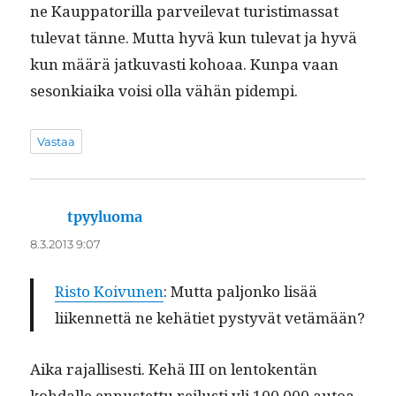
ne Kaup­pa­to­ril­la par­veil­e­vat tur­is­ti­mas­sat
tule­vat tänne. Mut­ta hyvä kun tule­vat ja hyvä
kun määrä jatku­vasti kohoaa. Kun­pa vaan
sesonki­ai­ka voisi olla vähän pidempi.
Vastaa
tpyyluoma
sanoo:
8.3.2013 9:07
Ris­to Koivunen
: Mut­ta paljonko lisää
liiken­net­tä ne kehäti­et pystyvät vetämään?
Aika rajal­lis­es­ti. Kehä III on lento­ken­tän
kohdalle ennustet­tu reilusti yli 100 000 autoa