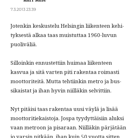
7.3.2013 23:39
Jotenkin keskustelu Helsin­gin liiken­teen kehi­
tyk­ses­tä alkaa taas muis­tut­taa 1960-luvun
puoliväliä.
Sil­loinkin ennustet­ti­in huimaa liiken­teen
kasvua ja sitä varten piti rak­en­taa roimasti
moot­toriteitä. Mut­ta tehti­inkin metro ja bus­
sikai­stat ja ihan hyvin niil­läkin selvittiin.
Nyt pitäisi taas rak­en­taa uusi väylä ja lisää
moot­tori­tiekaisto­ja. Jospa tyy­dyt­täisi­in aluk­si
vaan metroon ja pis­araan. Niil­läkin pär­jätään
jo varsin pitkään, ihan kuin 50 vuot­ta sitten.