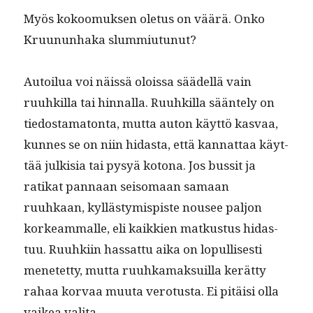
Myös kokoomuk­sen ole­tus on väärä. Onko
Kru­u­nun­haka slummiutunut?
Autoilua voi näis­sä olois­sa säädel­lä vain
ruuhkil­la tai hin­nal­la. Ruuhkil­la sään­te­ly on
tiedostam­a­ton­ta, mut­ta auton käyt­tö kas­vaa,
kunnes se on niin hidas­ta, että kan­nat­taa käyt­
tää julk­isia tai pysyä kotona. Jos bus­sit ja
ratikat pan­naan sei­so­maan samaan
ruuhkaan, kyl­lästymispiste nousee paljon
korkeam­malle, eli kaikkien matkus­tus hidas­
tuu. Ruuhki­in has­sat­tu aika on lop­ullis­es­ti
menetet­ty, mut­ta ruuhka­mak­suil­la kerät­ty
rahaa kor­vaa muu­ta vero­tus­ta. Ei pitäisi olla
vaikea valita.