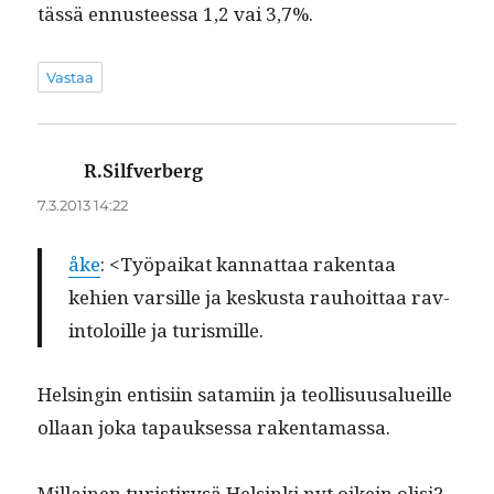
tässä ennus­teessa 1,2 vai 3,7%.
Vastaa
R.Silfverberg
sanoo:
7.3.2013 14:22
åke
: <Työ­paikat kan­nat­taa rak­en­taa
kehien var­sille ja keskus­ta rauhoit­taa rav­
in­toloille ja turismille.
Helsin­gin entisi­in satami­in ja teol­lisu­usalueille
ollaan joka tapauk­ses­sa rakentamassa.
Mil­lainen tur­i­s­tirysä Helsin­ki nyt oikein olisi?