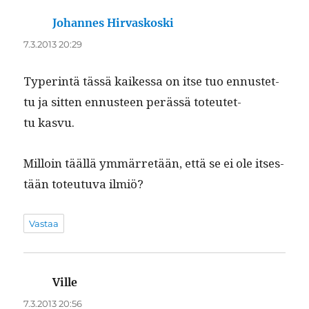
Johannes Hirvaskoski
sanoo:
7.3.2013 20:29
Type­r­in­tä tässä kaikessa on itse tuo ennustet­
tu ja sit­ten ennus­teen perässä toteutet­
tu kasvu.
Mil­loin tääl­lä ymmär­retään, että se ei ole itses­
tään toteu­tu­va ilmiö?
Vastaa
Ville
sanoo:
7.3.2013 20:56