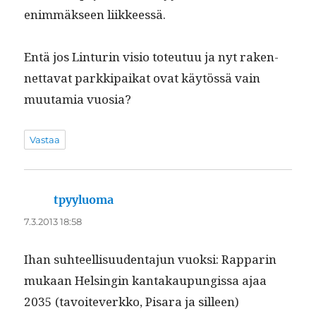
enim­mäk­seen liikkeessä.
Entä jos Lin­turin visio toteu­tuu ja nyt raken­
net­ta­vat parkkipaikat ovat käytössä vain
muu­tamia vuosia?
Vastaa
tpyyluoma
sanoo:
7.3.2013 18:58
Ihan suh­teel­lisu­u­den­ta­jun vuok­si: Rap­parin
mukaan Helsin­gin kan­takaupungis­sa ajaa
2035 (tavoitev­erkko, Pis­ara ja silleen)