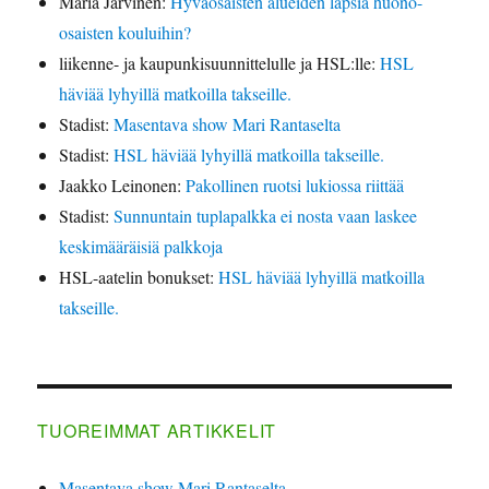
Maria Järvinen
:
Hyväosaisten alueiden lapsia huono-
osaisten kouluihin?
liikenne- ja kaupunkisuunnittelulle ja HSL:lle
:
HSL
häviää lyhyillä matkoilla takseille.
Stadist
:
Masentava show Mari Rantaselta
Stadist
:
HSL häviää lyhyillä matkoilla takseille.
Jaakko Leinonen
:
Pakollinen ruotsi lukiossa riittää
Stadist
:
Sunnuntain tuplapalkka ei nosta vaan laskee
keskimääräisiä palkkoja
HSL-aatelin bonukset
:
HSL häviää lyhyillä matkoilla
takseille.
TUOREIMMAT ARTIKKELIT
Masentava show Mari Rantaselta