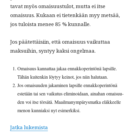
ta­vat myös omaisu­us­tu­lot, mut­ta ei itse
omaisu­us. Kukaan ei tietenkään myy met­sää,
jos tuloista menee 85 % kunnalle.
Jos päätet­täisi­in, että omaisu­us vaikut­taa
mak­sui­hin, syn­tyy kak­si ongelmaa.
Omaisu­us kan­nat­taa jakaa ennakkoper­in­tönä lap­sille.
Tähän kuitenkin löy­tyy keinot, jos niin halutaan.
Jos omaisu­u­den jakami­nen lap­sille ennakkoper­in­tönä
estetään tai sen vaiku­tus elim­i­noidaan, aina­han omaisu­u­
den voi itse törsätä. Maail­manympärys­mat­ka eläk­keelle
menon kun­ni­ak­si nyt esimerkiksi.
“Hoivapom­mi (3/4) Omaisu­us huo
Jat­ka lukemista