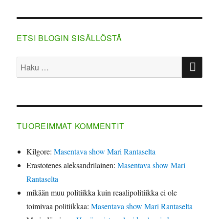
m
ETSI BLOGIN SISÄLLÖSTÄ
HA
Etsi:
TUOREIMMAT KOMMENTIT
Kilgore
:
Masentava show Mari Rantaselta
Erastotenes aleksandrilainen
:
Masentava show Mari
Rantaselta
mikään muu politiikka kuin reaalipolitiikka ei ole
toimivaa politiikkaa
:
Masentava show Mari Rantaselta