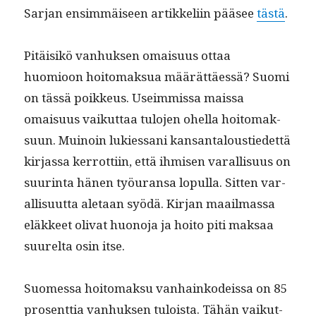
Sar­jan ensim­mäiseen artikke­li­in pääsee
tästä
.
Pitäisikö van­huk­sen omaisu­us ottaa
huomioon hoit­o­mak­sua määrät­täessä? Suo­mi
on tässä poikkeus. Useim­mis­sa mais­sa
omaisu­us vaikut­taa tulo­jen ohel­la hoit­o­mak­
su­un. Muinoin lukies­sani kansan­taloustiedet­tä
kir­jas­sa ker­rot­ti­in, että ihmisen var­al­lisu­us on
suur­in­ta hänen työu­ransa lop­ul­la. Sit­ten var­
al­lisu­ut­ta ale­taan syödä. Kir­jan maail­mas­sa
eläk­keet oli­vat huono­ja ja hoito piti mak­saa
suurelta osin itse.
Suomes­sa hoit­o­mak­su van­hainkodeis­sa on 85
pros­ent­tia van­huk­sen tuloista. Tähän vaikut­