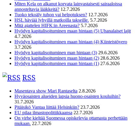
Miten Kela on alkanut korvata lainvastaisesti sairaaloissa
annosteltavia lääkkeitä?
12.7.2026
Tuoko tekoäly tuhon vai helpotuksen?
12.7.2026
HSL häviää lyhyillä matkoilla takseille.
5.7.2026
Mitä ajattelen HIFK:in Areenasta?
5.7.2026
Hyödyn kapitalisoituminen maan hintaan (5) Uhanalaiset lajit
4.7.2026
Hyödyn kapitalisoituminen maan hintaan (4) Kiinteistövero
3.7.2026
Hyödyn kapitalisoituminen man hintaan (3)
29.6.2026
Hyödyn kapitalisoituminen maan hintaan (2)
28.6.2026
Hyödyn kapitalisoituminen maan hintaan (1)
27.6.2026
RSS
Masentava show Mari Rantaselta
2.8.2026
Hyväosaisten alueiden lapsia huono-osaisten kouluihin?
31.7.2026
Pitäisikö Vantaa liittää Helsinkiin?
23.7.2026
EU pilaa ilmastopolitiikkaansa
22.7.2026
On virhe kieltää Suomessa opiskelevia ottamasta perhettään
mukaan.
22.7.2026