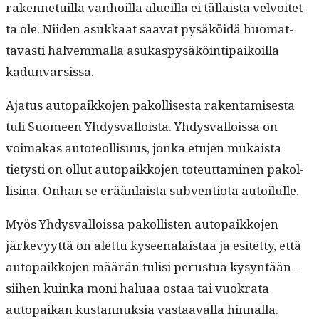
raken­ne­tu­il­la van­hoil­la alueil­la ei täl­laista velvoitet­
ta ole. Niiden asukkaat saa­vat pysäköidä huo­mat­
tavasti halvem­mal­la asukaspysäköin­tipaikoil­la
kadunvarsissa.
Aja­tus autopaikko­jen pakol­lis­es­ta rak­en­tamis­es­ta
tuli Suomeen Yhdys­val­loista. Yhdys­val­lois­sa on
voimakas auto­te­ol­lisu­us, jon­ka etu­jen mukaista
tietysti on ollut autopaikko­jen toteut­ta­mi­nen pakol­
lisi­na. Onhan se erään­laista sub­ven­tio­ta autoilulle.
Myös Yhdys­val­lois­sa pakol­lis­ten autopaikko­jen
järkevyyt­tä on alet­tu kyseenalais­taa ja esitet­ty, että
autopaikko­jen määrän tulisi perus­tua kysyn­tään –
siihen kuin­ka moni halu­aa ostaa tai vuokra­ta
autopaikan kus­tan­nuk­sia vas­taaval­la hin­nal­la.