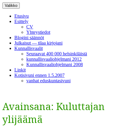
Siirry
Valikko
sisältöön
Etusivu
Esittely
CV
Yhteystiedot
Blogini säännöt
Julkaisut — tilaa kirjojani
Kunnallisvaalit
Seuraavat 400 000 helsinkiläistä
kunnallisvaaliohjelmani 2012
Kunnallisvaaliohjelmani 2008
Linkit
Kotisivuni ennen 1.5.2007
vanhat eduskuntasivuni
Avainsana:
Kuluttajan
ylijäämä