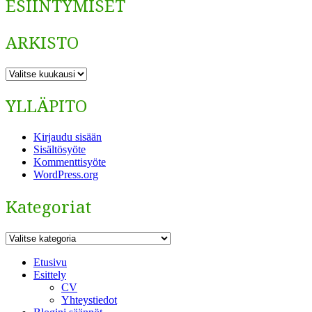
ESIINTYMISET
ARKISTO
ARKISTO
YLLÄPITO
Kirjaudu sisään
Sisältösyöte
Kommenttisyöte
WordPress.org
Kategoriat
Kategoriat
Etusivu
Esittely
CV
Yhteystiedot