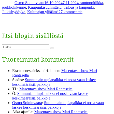
Osmo Soininvaara
16.10.2024
7.11.2024
asuntopoltiikka
,
Avainsana
joukkoliikenne
,
Kaupunkisuunnittelu
,
Talous ja kaupunki
,
_
artikkeliin
Julkishyödyke
,
Kuluttajan ylijäämä
27 kommenttia
8.
Urbaanit
mukavuudet
Etsi blogin sisällöstä
Etsi:
Haku
Tuoreimmat kommentit
Erastotenes aleksandrialainen
:
Masentava show Mari
Rantaselta
Stadist
:
Sunnuntain tuplapalkka ei nosta vaan laskee
keskimääräisiä palkkoja
TL
:
Masentava show Mari Rantaselta
Ö
:
Sunnuntain tuplapalkka ei nosta vaan laskee
keskimääräisiä palkkoja
Osmo Soininvaara
:
Sunnuntain tuplapalkka ei nosta vaan
laskee keskimääräisiä palkkoja
Aika ajatella
:
Masentava show Mari Rantaselta