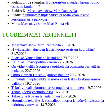
kielimuuri på svenska
:
Hyväosaisten alueiden lapsia huono-
osaisten kouluihin?
Jaakko K
:
Masentava show Mari Rantaselta
Stadist
:
Sunnuntain tuplapalkka ei nosta vaan laskee
keskimääräisiä palkkoja
Mika
:
Masentava show Mari Rantaselta
TUOREIMMAT ARTIKKELIT
Masentava show Mari Rantaselta
2.8.2026
Hyväosaisten alueiden lapsia huono-osaisten kouluihin?
31.7.2026
Pitäisikö Vantaa liittää Helsinkiin?
23.7.2026
EU pilaa ilmastopolitiikkaansa
22.7.2026
On virhe kieltää Suomessa opiskelevia ottamasta perhettään
mukaan.
22.7.2026
Onko Garden Helsinki järkevä hanke?
20.7.2026
Sunnuntain tuplapalkka ei nosta vaan laskee keskimääräisiä
palkkoja
19.7.2026
Tekoälyn vallankumouksessa ongelma on nopeus
19.7.2026
Tekoäly terveydenhuollossa
16.7.2026
Tekoäly ja työajan lyhentäminen
15.7.2026
Huomioita tekoälystä, sosiaalipolitiikasta ja työnvälityksestä ja
työttömyysturvasta
14.7.2026