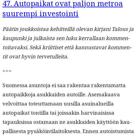
47. Autopaikat ovat paljon metroa
suurempi investointi
Päätin joukkois­taa kehit­teil­lä ole­van kir­jani Talous ja
kaupun­ki ja julka­ista sen luku ker­ral­laan kom­men­
toitavak­si. Sekä kri­it­tiset että kan­nus­ta­vat kom­men­
tit ovat hyvin tervetulleita.
===
Suomes­sa asun­to­ja ei saa rak­en­taa rak­en­ta­mat­ta
autopaikko­ja asukkaiden autoille. Ase­makaa­va
velvoit­taa toteut­ta­maan uusil­la asuinalueil­la
autopaikat ton­til­la tai jois­sakin harv­inai­sis­sa
tapauk­sis­sa osta­maan ne asukkaiden käyt­töön kau­
pal­lis­es­ta pysäköin­ti­laitok­ses­ta. Ennen autois­tu­mista