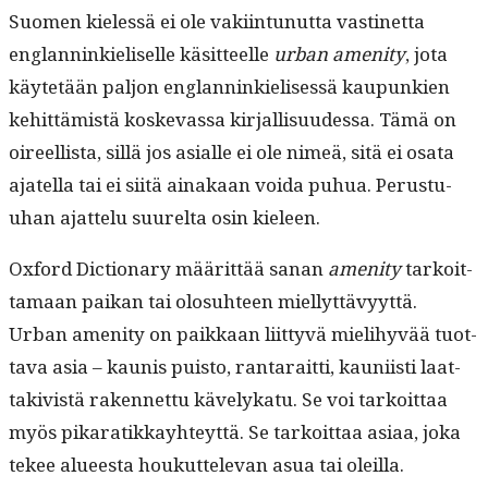
metroa
Suomen kielessä ei ole vaki­in­tunut­ta vastinet­ta
suurempi
englan­ninkieliselle käsit­teelle
urban ameni­ty
, jota
investointi
käytetään paljon englan­ninkielisessä kaupunkien
kehit­tämistä koskevas­sa kir­jal­lisu­udessa. Tämä on
oireel­lista, sil­lä jos asialle ei ole nimeä, sitä ei osa­ta
ajatel­la tai ei siitä ainakaan voi­da puhua. Perus­tu­
uhan ajat­telu suurelta osin kieleen.
Oxford Dic­tio­nary määrit­tää sanan
ameni­ty
tarkoit­
ta­maan paikan tai olo­suh­teen miel­lyt­tävyyt­tä.
Urban ameni­ty on paikkaan liit­tyvä mieli­hyvää tuot­
ta­va asia – kau­nis puis­to, rantarait­ti, kau­ni­isti laat­
takivistä raken­net­tu käve­lykatu. Se voi tarkoit­taa
myös pikaratikkay­hteyt­tä. Se tarkoit­taa asi­aa, joka
tekee alueesta houkut­tel­e­van asua tai oleil­la.