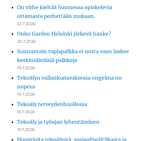
On virhe kieltää Suomessa opiskelevia
ottamasta perhettään mukaan.
22.7.2026
Onko Garden Helsinki järkevä hanke?
20.7.2026
Sunnuntain tuplapalkka ei nosta vaan laskee
keskimääräisiä palkkoja
19.7.2026
Tekoälyn vallankumouksessa ongelma on
nopeus
19.7.2026
Tekoäly terveydenhuollossa
16.7.2026
Tekoäly ja työajan lyhentäminen
15.7.2026
Huomioita tekoälystä, sosiaalipolitiikasta ja