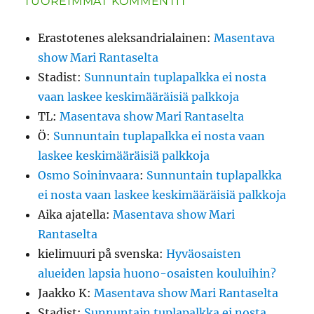
TUOREIMMAT KOMMENTIT
Erastotenes aleksandrialainen
:
Masentava
show Mari Rantaselta
Stadist
:
Sunnuntain tuplapalkka ei nosta
vaan laskee keskimääräisiä palkkoja
TL
:
Masentava show Mari Rantaselta
Ö
:
Sunnuntain tuplapalkka ei nosta vaan
laskee keskimääräisiä palkkoja
Osmo Soininvaara
:
Sunnuntain tuplapalkka
ei nosta vaan laskee keskimääräisiä palkkoja
Aika ajatella
:
Masentava show Mari
Rantaselta
kielimuuri på svenska
:
Hyväosaisten
alueiden lapsia huono-osaisten kouluihin?
Jaakko K
:
Masentava show Mari Rantaselta
Stadist
:
Sunnuntain tuplapalkka ei nosta