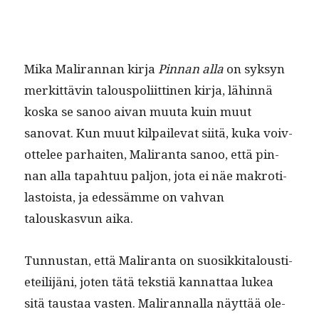
Mika Mali­ran­nan kir­ja
Pin­nan alla
on syksyn
merkit­tävin talous­poli­it­ti­nen kir­ja, lähin­nä
kos­ka se sanoo aivan muu­ta kuin muut
sanovat. Kun muut kil­pail­e­vat siitä, kuka voiv­
ot­telee parhait­en, Mali­ran­ta sanoo, että pin­
nan alla tapah­tuu paljon, jota ei näe makroti­
las­toista, ja edessämme on vah­van
talouskasvun aika.
Tun­nus­tan, että Mali­ran­ta on suosikki­talousti­
eteil­i­jäni, joten tätä tek­stiä kan­nat­taa lukea
sitä taus­taa vas­ten. Mali­ran­nal­la näyt­tää ole­