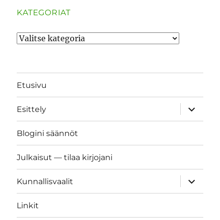
KATEGORIAT
Kategoriat
Etusivu
näytä
Esittely
alavalik
Blogini säännöt
Julkaisut — tilaa kirjojani
näytä
Kunnallisvaalit
alavalik
Linkit