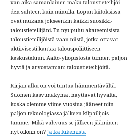
van aika saman­lainen maku talousti­eteil­i­jöi­
den suh­teen kuin min­ul­la. Lop­un kiitok­sis­sa
ovat mukana jok­seenkin kaik­ki suosikki­
talousti­eteil­i­jäni. En nyt puhu aka­teemi­sista
talousti­eteil­i­jöistä vaan niistä, jot­ka otta­vat
akti­ivis­es­ti kan­taa talous­poli­it­tiseen
keskustelu­un. Aal­to-yliopis­tos­ta tun­nen paljon
hyviä ja arvostami­ani taloustieteilijöitä.
Kir­jan alku on voi tun­tua häm­men­tävältä.
Suomen kasvunäkymät näyt­tävät hyvältä,
kos­ka olemme viime vuosi­na jääneet niin
paljon teknolo­gias­sa jäl­keen kil­pail­i­jois­
tamme. Mikä vahvu­us se jäl­keen jäämi­nen
“Mika Mali­ran­ta kat­
nyt oikein on?
Jat­ka lukemista