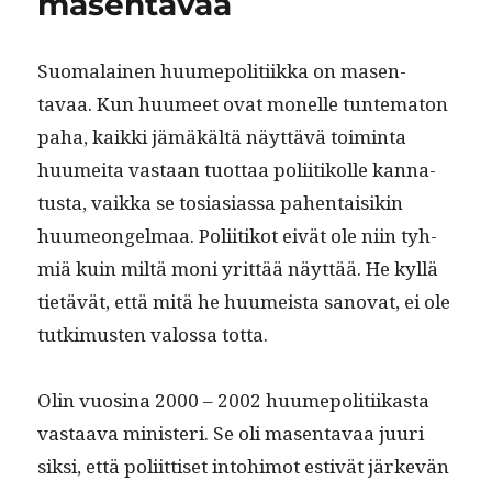
masentavaa
Suo­ma­lainen huume­poli­ti­ik­ka on masen­
tavaa. Kun huumeet ovat mon­elle tun­tem­aton
paha, kaik­ki jämäkältä näyt­tävä toim­inta
huumei­ta vas­taan tuot­taa poli­itikolle kan­na­
tus­ta, vaik­ka se tosi­asi­as­sa pahen­taisikin
huume­on­gel­maa. Poli­itikot eivät ole niin tyh­
miä kuin miltä moni yrit­tää näyt­tää. He kyl­lä
tietävät, että mitä he huumeista sanovat, ei ole
tutkimusten val­os­sa totta.
Olin vuosi­na 2000 – 2002 huume­poli­ti­ikas­ta
vas­taa­va min­is­teri. Se oli masen­tavaa juuri
sik­si, että poli­it­tiset into­hi­mot estivät järkevän