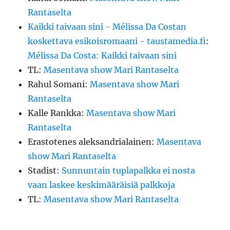
Rantaselta
Kaikki taivaan sini - Mélissa Da Costan
koskettava esikoisromaani - taustamedia.fi
:
Mélissa Da Costa: Kaikki taivaan sini
TL
:
Masentava show Mari Rantaselta
Rahul Somani
:
Masentava show Mari
Rantaselta
Kalle Rankka
:
Masentava show Mari
Rantaselta
Erastotenes aleksandrialainen
:
Masentava
show Mari Rantaselta
Stadist
:
Sunnuntain tuplapalkka ei nosta
vaan laskee keskimääräisiä palkkoja
TL
:
Masentava show Mari Rantaselta