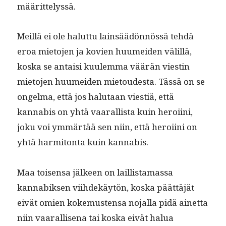
määrittelyssä.
Meil­lä ei ole halut­tu lain­säädön­nössä tehdä
eroa mieto­jen ja kovien huumei­den välil­lä,
kos­ka se antaisi kuulem­ma väärän viestin
mieto­jen huumei­den mietoud­es­ta. Tässä on se
ongel­ma, että jos halu­taan viestiä, että
kannabis on yhtä vaar­al­lista kuin hero­i­i­ni,
joku voi ymmärtää sen niin, että hero­i­i­ni on
yhtä har­mi­ton­ta kuin kannabis.
Maa toisen­sa jäl­keen on lail­lis­ta­mas­sa
kannabik­sen viihdekäytön, kos­ka päät­täjät
eivät omien koke­musten­sa nojal­la pidä ainet­ta
niin vaar­al­lise­na tai kos­ka eivät halua