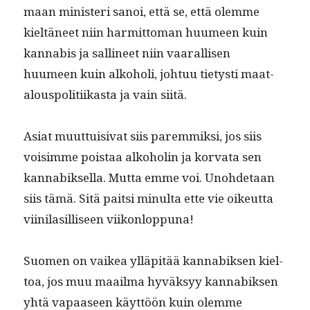
maan min­is­teri sanoi, että se, että olemme
kieltäneet niin har­mit­toman huumeen kuin
kannabis ja salli­neet niin vaar­al­lisen
huumeen kuin alko­holi, johtuu tietysti maat­
alous­poli­ti­ikas­ta ja vain siitä.
Asi­at muut­tuisi­vat siis parem­mik­si, jos siis
voisimme pois­taa alko­holin ja kor­va­ta sen
kannabik­sel­la. Mut­ta emme voi. Uno­hde­taan
siis tämä. Sitä pait­si min­ul­ta ette vie oikeut­ta
viini­lasil­liseen viikonloppuna!
Suomen on vaikea ylläpitää kannabik­sen kiel­
toa, jos muu maail­ma hyväksyy kannabik­sen
yhtä vapaaseen käyt­töön kuin olemme