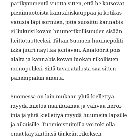
parikym­men­tä vuot­ta sit­ten, että he katso­vat
pien­imuo­toista kannabiskaup­paa ja kotikas­
va­tus­ta läpi sormien, jot­ta suosit­tu kannabis
ei liukuisi kovan huumerikol­lisu­u­den sisään­
heit­to­tuot­teek­si. Tähän Suomen huume­poli­ti­
ik­ka juuri näyt­tää johta­van. Amatöörit pois
alal­ta ja kannabis kovan luokan rikol­lis­ten
monop­o­lik­si. Siitä tavarat­alosta saa sit­ten
pahempiakin aineita.
Suomes­sa on lain mukaan yhtä kiel­let­tyä
myy­dä mietoa mar­i­hua­naa ja vah­vaa hero­i­
inia ja yhtä kiel­let­tyä myy­dä huumei­ta lap­sille
ja aikuisille. Tuomiois­tu­imil­la voi toki olla
omat käytän­tön­sä tärkeän rikok­sen