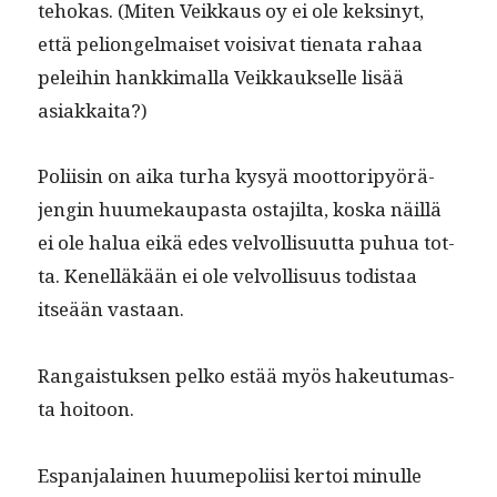
tehokas. (Miten Veikkaus oy ei ole keksinyt,
että pelion­gel­maiset voisi­vat tien­ata rahaa
pelei­hin han­kki­mal­la Veikkauk­selle lisää
asiakkaita?)
Poli­isin on aika turha kysyä moot­toripyörä­
jen­gin huumekau­pas­ta osta­jil­ta, kos­ka näil­lä
ei ole halua eikä edes velvol­lisu­ut­ta puhua tot­
ta. Kenel­läkään ei ole velvol­lisu­us todis­taa
itseään vastaan.
Ran­gais­tuk­sen pelko estää myös hakeu­tu­mas­
ta hoitoon.
Espan­jalainen huume­poli­isi ker­toi min­ulle