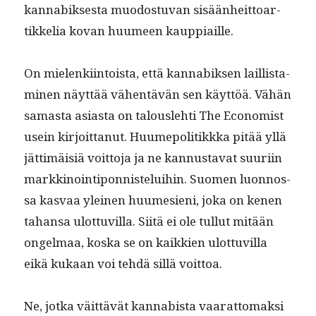
kannabik­ses­ta muo­dos­tu­van sisään­heit­toar­
tikke­lia kovan huumeen kauppiaille.
On mie­lenki­in­toista, että kannabik­sen lail­lis­t­a­
mi­nen näyt­tää vähen­tävän sen käyt­töä. Vähän
samas­ta asi­as­ta on talousle­hti The Econ­o­mist
usein kir­joit­tanut. Huume­poli­tikkka pitää yllä
jät­timäisiä voit­to­ja ja ne kan­nus­ta­vat suuri­in
markki­noin­tipon­nis­telui­hin. Suomen luon­nos­
sa kas­vaa yleinen huume­sieni, joka on kenen
tahansa ulot­tuvil­la. Siitä ei ole tul­lut mitään
ongel­maa, kos­ka se on kaikkien ulot­tuvil­la
eikä kukaan voi tehdä sil­lä voittoa.
Ne, jot­ka väit­tävät kannabista vaarat­tomak­si