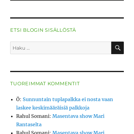
ETSI BLOGIN SISÄLLÖSTÄ
HA
Etsi:
TUOREIMMAT KOMMENTIT
Ö
:
Sunnuntain tuplapalkka ei nosta vaan
laskee keskimääräisiä palkkoja
Rahul Somani
:
Masentava show Mari
Rantaselta
Rahul Somani
:
Masentava show Mari