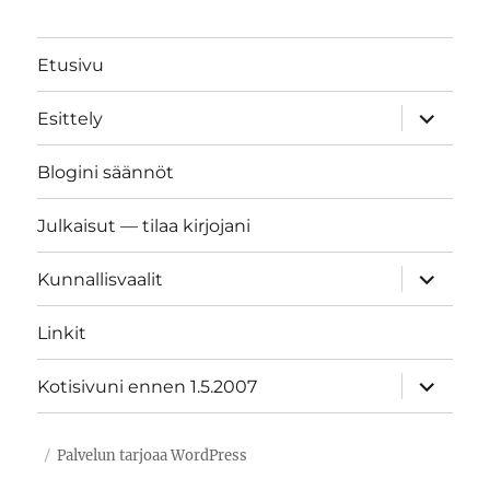
Etusivu
näytä
Esittely
alavalik
Blogini säännöt
Julkaisut — tilaa kirjojani
näytä
Kunnallisvaalit
alavalik
Linkit
näytä
Kotisivuni ennen 1.5.2007
alavalik
Palvelun tarjoaa WordPress