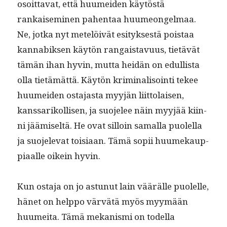
osoit­ta­vat, että huumei­den käytöstä
rankaisem­i­nen pahen­taa huume­on­gel­maa.
Ne, jot­ka nyt metelöivät esi­tyk­ses­tä pois­taa
kannabik­sen käytön ran­gais­tavu­us, tietävät
tämän ihan hyvin, mut­ta hei­dän on edullista
olla tietämät­tä. Käytön krim­i­nal­isoin­ti tekee
huumei­den osta­jas­ta myyjän liit­to­laisen,
kanssarikol­lisen, ja suo­jelee näin myyjää kiin­
ni jäämiseltä. He ovat sil­loin samal­la puolel­la
ja suo­jel­e­vat toisi­aan. Tämä sopii huumekaup­
pi­aalle oikein hyvin.
Kun osta­ja on jo astunut lain väärälle puolelle,
hänet on help­po värvätä myös myymään
huumei­ta. Tämä mekanis­mi on todel­la