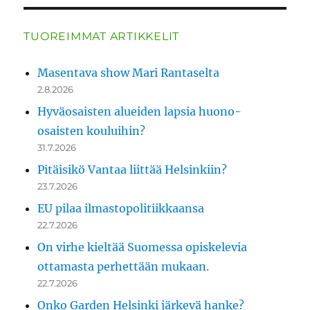
TUOREIMMAT ARTIKKELIT
Masentava show Mari Rantaselta
2.8.2026
Hyväosaisten alueiden lapsia huono-
osaisten kouluihin?
31.7.2026
Pitäisikö Vantaa liittää Helsinkiin?
23.7.2026
EU pilaa ilmastopolitiikkaansa
22.7.2026
On virhe kieltää Suomessa opiskelevia
ottamasta perhettään mukaan.
22.7.2026
Onko Garden Helsinki järkevä hanke?