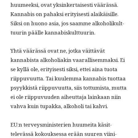
huumeek­si, ovat yksinker­tais­es­ti väärässä.
Kannabis on pahak­si eri­tyis­es­ti alaikäisille.
Sik­si on huono asia, jos saamme alko­ho­likult­
tuurin päälle kannabiskulttuurin.
Yhtä väärässä ovat ne, jot­ka väit­tävät
kannabista alko­ho­li­akin vaar­al­lisem­mak­si. Ei
se kyl­lä ole, eri­tyis­es­ti sik­si, ettei aina tuo­ta
riip­pu­vu­ut­ta. Tai kuulem­ma kannabis tuot­taa
psyykkistä riip­pu­vu­ut­ta, siis tot­tumista, mut­ta
ei ole riip­pu­vu­u­den aiheut­ta­ja lainkaan niin
vah­va kuin tupak­ka, alko­holi tai kahvi.
EU:n ter­veysmin­is­te­rien huumei­ta käsit­
televässä kok­ouk­ses­sa erään suuren viin­i­