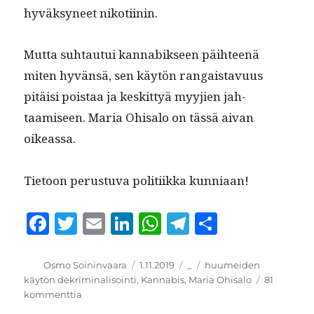
hyväksyneet nikotiinin.
Mut­ta suh­tau­tui kannabik­seen päi­h­teenä
miten hyvän­sä, sen käytön ran­gais­tavu­us
pitäisi pois­taa ja keskit­tyä myyjien jah­
taamiseen. Maria Ohisa­lo on tässä aivan
oikeassa.
Tietoon perus­tu­va poli­ti­ik­ka kunniaan!
F
T
E
Li
W
T
S
a
w
m
n
h
el
h
c
it
ai
k
at
e
a
Kirjoittaja
Julkaistu
Kategoriat
Avainsanat
Osmo Soininvaara
1.11.2019
_
huumeiden
käytön dekriminalisointi
,
Kannabis
,
Maria Ohisalo
81
e
te
l
e
s
g
re
artikkeliin
kommenttia
b
r
d
A
r
Huumepolitiikka