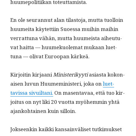
huume­poli­ti­ikan toteuttamista.
En ole seu­ran­nut alan tilas­to­ja, mut­ta tuol­loin
huumei­ta käytet­ti­in Suoes­sa mui­hin mai­hin
ver­rat­tuna vähän, mut­ta huumeista aiheutu­
vat hait­ta — huumekuolemat mukaan luet­
tuna — oli­vat Euroopan kärkeä.
Kir­joitin kir­jaani
Min­is­terikyyti
asi­as­ta kokon­
aisen luvun Huumem­i­nis­teri, joka on
luet­
tavis­sa sivuil­tani.
On masen­tavaa, että tuo kir­
joi­tus on nyt liki 20 vuot­ta myöhem­min yhtä
ajanko­htainen kuin silloin.
Jok­seenkin kaik­ki kan­sain­väliset tutkimuk­set