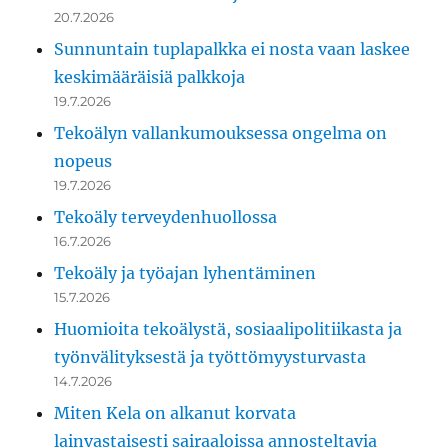
20.7.2026
Sunnuntain tuplapalkka ei nosta vaan laskee
keskimääräisiä palkkoja
19.7.2026
Tekoälyn vallankumouksessa ongelma on
nopeus
19.7.2026
Tekoäly terveydenhuollossa
16.7.2026
Tekoäly ja työajan lyhentäminen
15.7.2026
Huomioita tekoälystä, sosiaalipolitiikasta ja
työnvälityksestä ja työttömyysturvasta
14.7.2026
Miten Kela on alkanut korvata
lainvastaisesti sairaaloissa annosteltavia