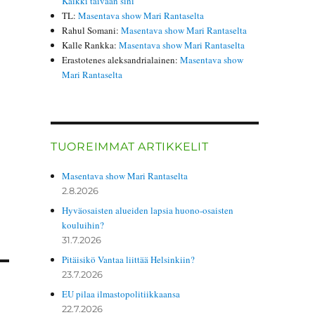
Kaikki taivaan sini
TL
:
Masentava show Mari Rantaselta
Rahul Somani
:
Masentava show Mari Rantaselta
Kalle Rankka
:
Masentava show Mari Rantaselta
Erastotenes aleksandrialainen
:
Masentava show
Mari Rantaselta
TUOREIMMAT ARTIKKELIT
Masentava show Mari Rantaselta
2.8.2026
Hyväosaisten alueiden lapsia huono-osaisten
kouluihin?
31.7.2026
Pitäisikö Vantaa liittää Helsinkiin?
23.7.2026
EU pilaa ilmastopolitiikkaansa
22.7.2026