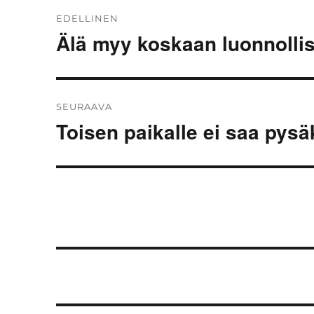
Artikkelien
EDELLINEN
selaus
Älä myy koskaan luonnolli
Edellinen
artikkeli:
SEURAAVA
Toisen paikalle ei saa pysä
Seuraava
artikkeli: