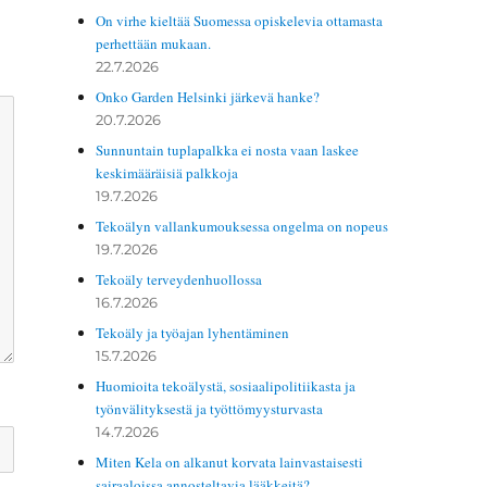
On virhe kieltää Suomessa opiskelevia ottamasta
perhettään mukaan.
22.7.2026
Onko Garden Helsinki järkevä hanke?
20.7.2026
Sunnuntain tuplapalkka ei nosta vaan laskee
keskimääräisiä palkkoja
19.7.2026
Tekoälyn vallankumouksessa ongelma on nopeus
19.7.2026
Tekoäly terveydenhuollossa
16.7.2026
Tekoäly ja työajan lyhentäminen
15.7.2026
Huomioita tekoälystä, sosiaalipolitiikasta ja
työnvälityksestä ja työttömyysturvasta
14.7.2026
Miten Kela on alkanut korvata lainvastaisesti
sairaaloissa annosteltavia lääkkeitä?