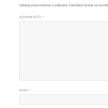
m
Sähköpostiosoitettasi ei julkaista.
Pakolliset kentät on merki
*
KOMMENTTI
*
NIMI