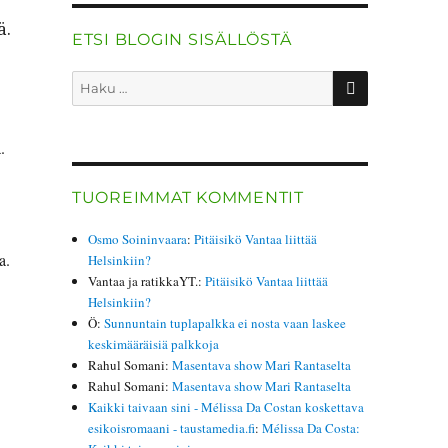
ä.
ETSI BLOGIN SISÄLLÖSTÄ
HAKU
Etsi:
.
TUOREIMMAT KOMMENTIT
Osmo Soininvaara
:
Pitäisikö Vantaa liittää
a.
Helsinkiin?
Vantaa ja ratikkaYT.
:
Pitäisikö Vantaa liittää
Helsinkiin?
Ö
:
Sunnuntain tuplapalkka ei nosta vaan laskee
keskimääräisiä palkkoja
Rahul Somani
:
Masentava show Mari Rantaselta
Rahul Somani
:
Masentava show Mari Rantaselta
Kaikki taivaan sini - Mélissa Da Costan koskettava
esikoisromaani - taustamedia.fi
:
Mélissa Da Costa: