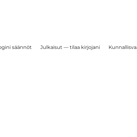
ogini säännöt
Julkaisut — tilaa kirjojani
Kunnallisvaa