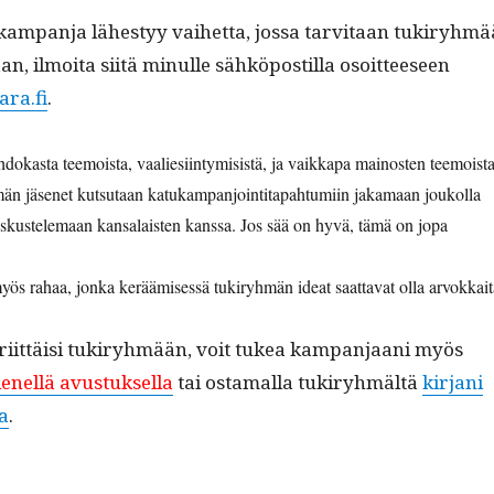
am­pan­ja läh­estyy vai­het­ta, jos­sa tarvi­taan tukiryh­mä
n, ilmoi­ta siitä min­ulle sähkö­pos­til­la osoit­teeseen
ra.fi
.
dokas­ta teemoista, vaaliesi­in­tymi­sistä, ja vaikka­pa main­os­ten teemoista
n jäsenet kut­su­taan katukam­pan­join­ti­ta­pah­tu­mi­in jaka­maan joukol­la
a keskustele­maan kansalais­ten kanssa. Jos sää on hyvä, tämä on jopa
myös rahaa, jon­ka keräämisessä tukiryh­män ideat saat­ta­vat olla arvokkait
 riit­täisi tukiryh­mään, voit tukea kam­pan­jaani myös
enel­lä avus­tuk­sel­la
tai osta­mal­la tukiryh­mältä
kir­jani
a
.