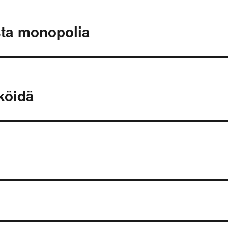
sta monopolia
köidä