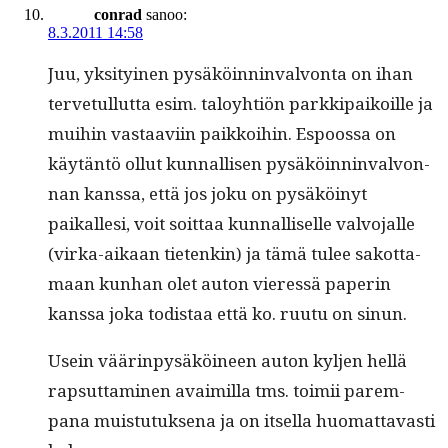
conrad
sanoo:
8.3.2011 14:58
Juu, yksi­tyi­nen pysäköin­nin­valvon­ta on ihan
ter­ve­tul­lut­ta esim. taloy­htiön parkkipaikoille ja
mui­hin vas­taavi­in paikkoi­hin. Espoos­sa on
käytän­tö ollut kun­nal­lisen pysäköin­nin­valvon­
nan kanssa, että jos joku on pysäköinyt
paikalle­si, voit soit­taa kun­nal­liselle valvo­jalle
(vir­ka-aikaan tietenkin) ja tämä tulee sakot­ta­
maan kun­han olet auton vier­essä paperin
kanssa joka todis­taa että ko. ruu­tu on sinun.
Usein väärin­pysäköi­neen auton kyl­jen hel­lä
rap­sut­ta­mi­nen avaimil­la tms. toimii parem­
pana muis­tu­tuk­se­na ja on itsel­la huo­mat­tavasti