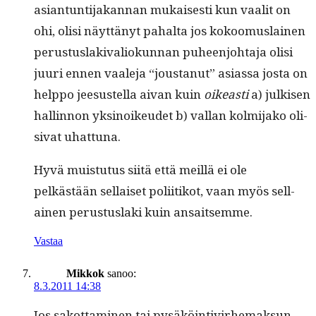
asiantun­ti­jakan­nan mukaises­ti kun vaalit on
ohi, olisi näyt­tänyt pahal­ta jos kokoomus­lainen
perus­tus­laki­valiokun­nan puheen­jo­hta­ja olisi
juuri ennen vaale­ja “jous­tanut” asi­as­sa jos­ta on
help­po jeesustel­la aivan kuin
oikeasti
a) julkisen
hallinnon yksi­noikeudet b) val­lan kolmi­jako oli­
si­vat uhattuna.
Hyvä muis­tu­tus siitä että meil­lä ei ole
pelkästään sel­l­aiset poli­itikot, vaan myös sel­l­
ainen perus­tus­la­ki kuin ansaitsemme.
Vastaa
Mikkok
sanoo:
8.3.2011 14:38
Jos sakot­ta­mi­nen tai pysäköin­tivirhe­mak­sun