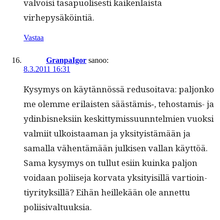
valvoisi tas­a­puolis­es­ti kaiken­laista
virhepysäköintiä.
Vastaa
GranpaIgor
sanoo:
8.3.2011 16:31
Kysymys on käytän­nössä redu­soita­va: paljonko
me olemme eri­lais­ten säästämis‑, tehostamis- ja
ydin­bis­nek­si­in keskit­tymis­su­un­ntelmien vuok­si
valmi­it ulkois­taa­man ja yksi­ty­istämään ja
samal­la vähen­tämään julkisen val­lan käyt­töä.
Sama kysymys on tul­lut esi­in kuin­ka paljon
voidaan poli­ise­ja kor­va­ta yksi­ty­isil­lä var­tioin­
tiyri­tyk­sil­lä? Eihän heillekään ole annet­tu
poliisivaltuuksia.