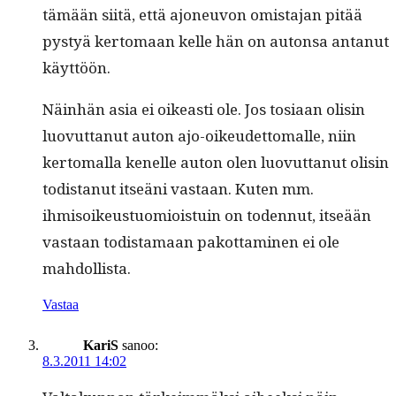
tämään siitä, että ajoneu­von omis­ta­jan pitää
pystyä ker­tomaan kelle hän on auton­sa antanut
käyttöön.
Näin­hän asia ei oikeasti ole. Jos tosi­aan olisin
luovut­tanut auton ajo-oikeudet­toma­lle, niin
ker­toma­l­la kenelle auton olen luovut­tanut olisin
todis­tanut itseäni vas­taan. Kuten mm.
ihmisoikeustuomiois­tu­in on toden­nut, itseään
vas­taan todis­ta­maan pakot­ta­mi­nen ei ole
mahdollista.
Vastaa
KariS
sanoo:
8.3.2011 14:02