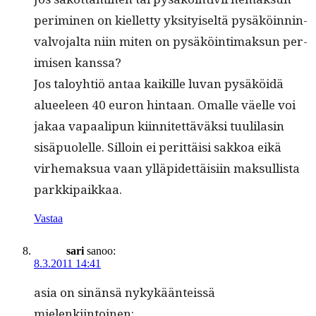
per­im­i­nen on kiel­let­ty yksi­tyiseltä pysäköin­nin­
valvo­jal­ta niin miten on pysäköin­ti­mak­sun per­
im­isen kanssa?
Jos taloy­htiö antaa kaikille luvan pysäköidä
alueeleen 40 euron hin­taan. Oma­lle väelle voi
jakaa vapaalipun kiin­nitet­täväk­si tuulilasin
sisäpuolelle. Sil­loin ei perit­täisi sakkoa eikä
virhe­mak­sua vaan ylläpi­det­täisi­in mak­sullista
parkkipaikkaa.
Vastaa
sari
sanoo:
8.3.2011 14:41
asia on sinän­sä nykykään­teis­sä
mielenkiintoinen: