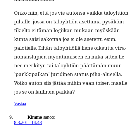
Onko niin, että jos vie auton­sa vaik­ka taloy­htiön
pihalle, jos­sa on taloy­htiön aset­ta­ma pysäköin­
tikiel­to ei tämän logi­ikan mukaan myöskään
kun­ta saisi sakot­taa jos ei ole asetet­tu esim.
palotielle. Eihän taloy­htiöl­lä liene oikeut­ta vira­
nomaislupi­en myön­tämiseen eli mikä sit­ten lie­
nee merk­i­tyn tai taloy­htiön päät­tämän muun
´parkkipaikan´ juridi­nen sta­tus piha-alueel­la.
Voiko auton siis jät­tää mihin vaan toisen maalle
jos se on lailli­nen paikka?
Vastaa
Kimmo
sanoo:
8.3.2011 14:48