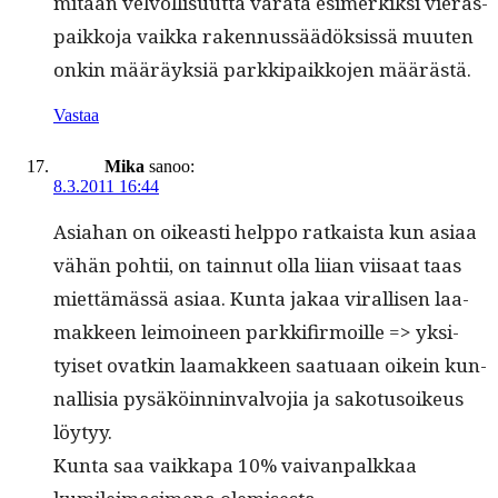
mitään velvol­lisu­ut­ta vara­ta esimerkik­si viera­s­
paikko­ja vaik­ka raken­nussäädök­sis­sä muuten
onkin määräyk­siä parkkipaikko­jen määrästä.
Vastaa
Mika
sanoo:
8.3.2011 16:44
Asi­a­han on oikeasti help­po ratkaista kun asi­aa
vähän pohtii, on tain­nut olla liian viisaat taas
miet­tämässä asi­aa. Kun­ta jakaa viral­lisen laa­
mak­keen leimoi­neen parkki­fir­moille => yksi­
tyiset ovatkin laa­mak­keen saat­u­aan oikein kun­
nal­lisia pysäköin­nin­valvo­jia ja sako­tu­soikeus
löytyy.
Kun­ta saa vaikka­pa 10% vaivan­palkkaa