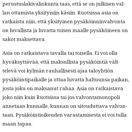
perus­tus­laki­valiokun­ta taas, että se on julkisen val­
lan ottamista yksi­ty­isi­in käsi­in. Ruot­sis­sa asia on
ratkaistu niin, että yksi­tyi­nen pysäköin­nin­valvon­ta
on luval­lista ja luvat­ta toisen maalle pysäköi­neen on
sakot maksettava.
Asia on ratkaista­va taval­la tai toisel­la. Ei voi olla
hyväksyt­tävää, että mak­sullista pysäköin­tiä vält­
televä voi kylmän rauhal­lis­es­ti ajaa taloy­htiön
pysäköin­tipaikalle ja ottaa luvat­ta hal­tu­un­sa paikan,
jos­ta joku on mak­sanut rahaa. Asia on ratkaista­va
joko niin kuin Ruot­sis­sa tai jos valvon­ta­mo­nop­o­li
annetaan kun­nalle, kun­nan on sitoudut­ta­va valvon­
taan. Pysäköin­tioikeu­den varas­tamis­es­ta ei voi tul­la
maan tapaa.