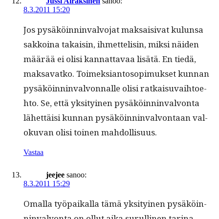
Jussi Airaksinen
sanoo:
8.3.2011 15:20
Jos pysäköin­nin­valvo­jat mak­saisi­vat kulun­sa
sakkoina takaisin, ihmettelisin, mik­si näi­den
määrää ei olisi kan­nat­tavaa lisätä. En tiedä,
mak­sa­vatko. Toimek­siantosopimuk­set kun­nan
pysäköin­nin­valvon­nalle olisi ratkaisu­vai­h­toe­
hto. Se, että yksi­tyi­nen pysäköin­nin­valvon­ta
lähet­täisi kun­nan pysäköin­nin­valvon­taan val­
oku­van olisi toinen mahdollisuus.
Vastaa
jeejee
sanoo:
8.3.2011 15:29
Oma­l­la työ­paikalla tämä yksi­tyi­nen pysäköin­
nin­valvon­ta on ollut aika surulli­nen tarina.