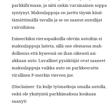
parkki­fir­maan, ja siitä onkin varsi­nainen sop­pa
syn­tynyt. Mak­su­lap­pu­ja on jaet­tu täysin käsit­
tämät­tömäl­lä taval­la ja se on saanut autoil­i­jat
raivoihinsa.
Esimerkik­si viera­s­paikoil­la ole­vi­in autoi­hin ei
mak­su­lap­pu­ja laite­ta, sil­lä one ole­mas­sa mah­
dol­lisu­us että kyseessä on ihan oikeasti asi­
akkaan auto. Luval­liset pysäköi­jät ovat saa­neet
mak­su­lap­pu­ja vaik­ka auto on park­keer­at­tu
viral­lisen P‑merkin viereen jne.
(Dis­claimer: En kul­je työ­matko­ja oma­l­la autol­la,
enkä ole yksi­ty­istä parkki­mak­sua koskaan
saanyt)