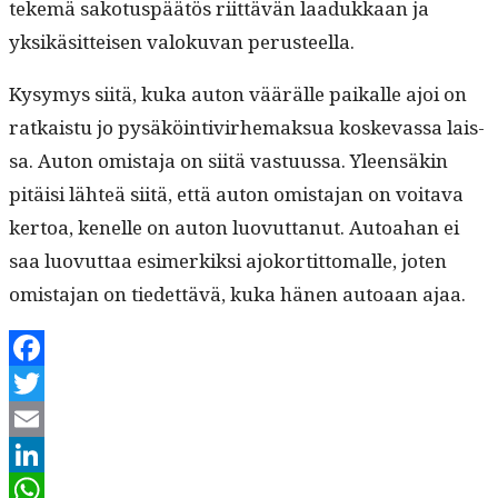
tekemä sako­tus­päätös riit­tävän laadukkaan ja
yksikäsit­teisen val­oku­van perusteella.
Kysymys siitä, kuka auton väärälle paikalle ajoi on
ratkaistu jo pysäköin­tivirhe­mak­sua koskevas­sa lais­
sa. Auton omis­ta­ja on siitä vas­tu­us­sa. Yleen­säkin
pitäisi lähteä siitä, että auton omis­ta­jan on voita­va
ker­toa, kenelle on auton luovut­tanut. Autoa­han ei
saa luovut­taa esimerkik­si ajoko­r­tit­toma­lle, joten
omis­ta­jan on tiedet­tävä, kuka hänen autoaan ajaa.
Facebook
Twitter
Email
LinkedIn