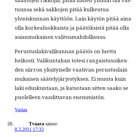
sään­tö­jen rikko­jia, pitää hänen ymmärtää vas­
tu­un­sa sekä sakko­jen pitää kulkeu­tua
yhteiskun­nan käyt­töön. Lain käytön pitää aina
olla korkealu­okkaista ja päätök­sistä pitää olla
asian­mukainen valitusmahdollisuus.
Perus­tus­laki­va­likun­nan päätös on luet­tu
heikosti. Valikun­ta­han tote­si ran­gais­tu­soikeu­
den siir­ron yksi­tyiselle vaa­ti­van perus­tus­lain
mukaisen sääte­lyjärjestyk­sen. Ei muu­ta kuin
laki eduskun­taan, ja kat­so­taan sit­ten saako se
puolelleen vaa­dit­ta­van enemmistön.
Vastaa
Tvaara
sanoo:
8.3.2011 17:33