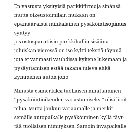
En vas­tus­ta yksi­ty­isiä parkki­fir­mo­ja sinän­sä
mut­ta oikeustoim­i­lain mukaan on
epämääräistä minkälainen pysäköin­ti
sopimus
syntyy
jos ostosparati­isin parkki­hallin sisää­na­
joluiskan vier­essä on iso kylt­ti tek­stiä täyn­nä
jota et var­masti vauhdis­sa kykene luke­maan ja
pysäyt­tämisen estää takana tule­va ehkä
kymme­nen auton jono.
Minus­ta esimerkik­si tuol­laisen nimit­tämi­nen
“pysäköin­tioikeu­den varas­tamisek­si” olisi liioit­
telua. Mut­ta jonkun varaa­malle ja merk­it­
semälle autopaikalle pysäköimi­nen kyl­lä täyt­
tää tuol­laisen nim­i­tyk­sen. Samoin inva­paikalle