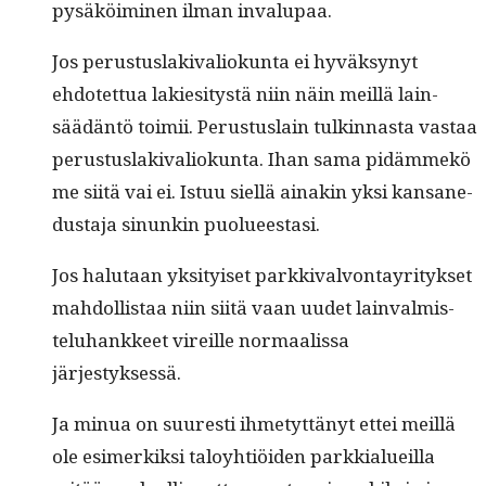
pysäköimi­nen ilman invalupaa.
Jos perus­tus­laki­valiokun­ta ei hyväksynyt
ehdotet­tua lakiesi­tys­tä niin näin meil­lä lain­
säädän­tö toimii. Perus­tus­lain tulkin­nas­ta vas­taa
perus­tus­laki­valiokun­ta. Ihan sama pidäm­mekö
me siitä vai ei. Istuu siel­lä ainakin yksi kansane­
dus­ta­ja sin­unkin puolueestasi.
Jos halu­taan yksi­tyiset parkki­valvon­tayri­tyk­set
mah­dol­lis­taa niin siitä vaan uudet lain­valmis­
teluhankkeet vireille nor­maalis­sa
järjestyksessä.
Ja min­ua on suuresti ihme­tyt­tänyt ettei meil­lä
ole esimerkik­si taloy­htiöi­den parkkialueil­la