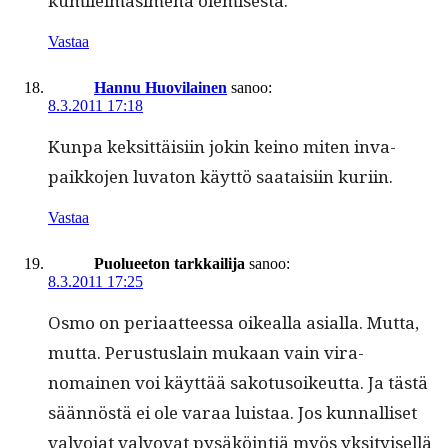
kumileimasi­me­na olemisesta.
Vastaa
Hannu Huovilainen
sanoo:
8.3.2011 17:18
Kun­pa kek­sit­täisi­in jokin keino miten inva­
paikko­jen luva­ton käyt­tö saataisi­in kuriin.
Vastaa
Puolueeton tarkkailija
sanoo:
8.3.2011 17:25
Osmo on peri­aat­teessa oikeal­la asial­la. Mut­ta,
mut­ta. Perus­tus­lain mukaan vain vira­
nomainen voi käyt­tää sako­tu­soikeut­ta. Ja tästä
sään­nöstä ei ole varaa luis­taa. Jos kun­nal­liset
valvo­jat valvo­vat pysäköin­tiä myös yksi­tyisel­lä