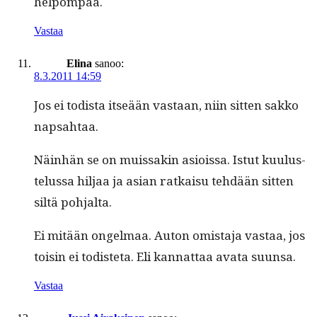
helpompaa.
Vastaa
Elina
sanoo:
8.3.2011 14:59
Jos ei todista itseään vas­taan, niin sit­ten sakko
napsahtaa.
Näin­hän se on muis­sakin asiois­sa. Istut kuu­lus­
telus­sa hil­jaa ja asian ratkaisu tehdään sit­ten
siltä pohjalta.
Ei mitään ongel­maa. Auton omis­ta­ja vas­taa, jos
toisin ei todis­te­ta. Eli kan­nat­taa ava­ta suunsa.
Vastaa