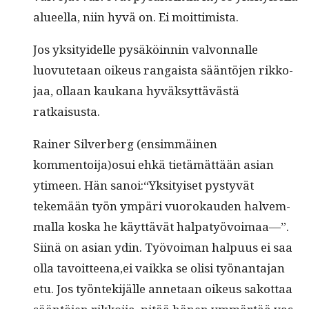
alueel­la, niin hyvä on. Ei moittimista.
Jos yksi­tyidelle pysäköin­nin valvon­nalle
luovute­taan oikeus ran­gaista sään­tö­jen rikko­
jaa, ollaan kaukana hyväksyt­tävästä
ratkaisusta.
Rain­er Sil­ver­berg (ensim­mäi­nen
kommentoija)osui ehkä tietämät­tään asian
ytimeen. Hän sanoi:“Yksityiset pystyvät
tekemään työn ympäri vuorokau­den halvem­
mal­la kos­ka he käyt­tävät hal­patyövoimaa—”.
Siinä on asian ydin. Työvoiman halpu­us ei saa
olla tavoitteena,ei vaik­ka se olisi työ­nan­ta­jan
etu. Jos työn­tek­i­jälle annetaan oikeus sakot­taa