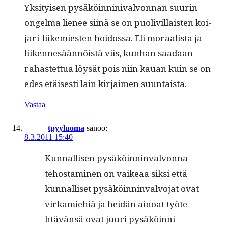
Yksi­tyisen pysäköin­nini­valvon­nan suurin
ongel­ma lie­nee siinä se on puo­livil­lais­ten koi­
jari-liikemiesten hoi­dos­sa. Eli moraal­ista ja
liiken­nesään­nöistä viis, kun­han saadaan
rahastet­tua löysät pois niin kauan kuin se on
edes etäis­es­ti lain kir­jaimen suuntaista.
Vastaa
tpyyluoma
sanoo:
8.3.2011 15:40
Kun­nal­lisen pysäköin­nin­valvon­na
tehost­a­mi­nen on vaikeaa sik­si että
kun­nal­liset pysäköin­nin­valvo­jat ovat
virkamiehiä ja hei­dän ain­oat työte­
htävän­sä ovat juuri pysäköin­ni