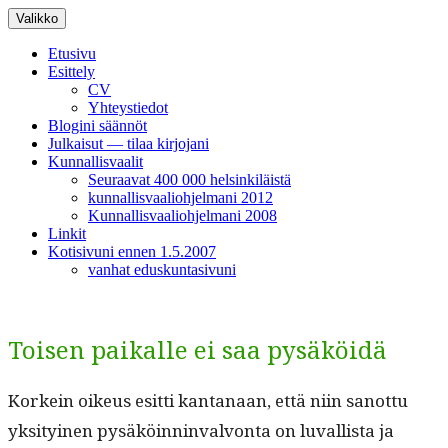
Siirry
Valikko
sisältöön
Etusivu
Esittely
CV
Yhteystiedot
Blogini säännöt
Julkaisut — tilaa kirjojani
Kunnallisvaalit
Seuraavat 400 000 helsinkiläistä
kunnallisvaaliohjelmani 2012
Kunnallisvaaliohjelmani 2008
Linkit
Kotisivuni ennen 1.5.2007
vanhat eduskuntasivuni
Toisen paikalle ei saa pysäköidä
Korkein oikeus esit­ti kan­tanaan, että niin san­ot­tu
yksi­tyi­nen pysäköin­nin­valvon­ta on luval­lista ja