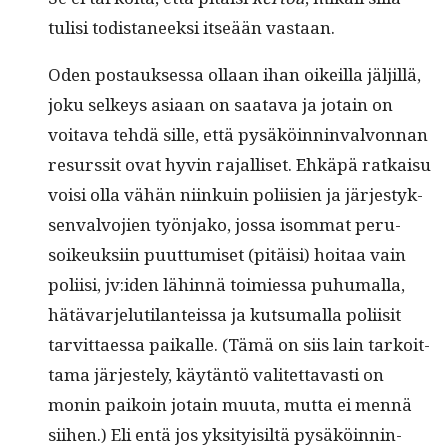
tulisi todis­ta­neek­si itseään vastaan.
Oden postauk­ses­sa ollaan ihan oikeil­la jäljil­lä,
joku selkeys asi­aan on saata­va ja jotain on
voita­va tehdä sille, että pysäköin­nin­valvon­nan
resurssit ovat hyvin rajal­liset. Ehkäpä ratkaisu
voisi olla vähän niinkuin poli­isien ja järjestyk­
sen­valvo­jien työn­jako, jos­sa isom­mat peru­
soikeuk­si­in puut­tumiset (pitäisi) hoitaa vain
poli­isi, jv:iden lähin­nä toimies­sa puhu­mal­la,
hätä­var­je­lu­ti­lanteis­sa ja kut­sumal­la poli­isit
tarvit­taes­sa paikalle. (Tämä on siis lain tarkoit­
ta­ma jär­jeste­ly, käytän­tö valitet­tavasti on
monin paikoin jotain muu­ta, mut­ta ei men­nä
siihen.) Eli entä jos yksi­ty­isiltä pysäköin­nin­