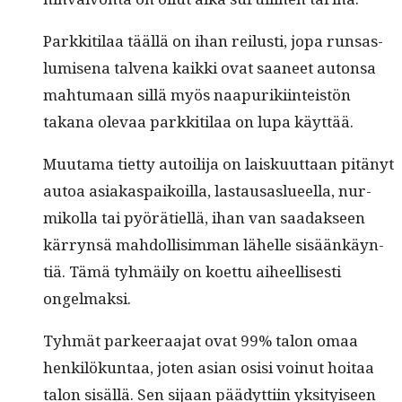
Parkki­ti­laa tääl­lä on ihan reilusti, jopa run­sas­
lu­mise­na tal­ve­na kaik­ki ovat saa­neet auton­sa
mah­tu­maan sil­lä myös naa­puriki­in­teistön
takana ole­vaa parkki­ti­laa on lupa käyttää.
Muu­ta­ma tiet­ty autoil­i­ja on laisku­ut­taan pitänyt
autoa asi­aka­s­paikoil­la, las­tausaslueel­la, nur­
mikol­la tai pyörätiel­lä, ihan van saadak­seen
kär­ryn­sä mah­dol­lisim­man lähelle sisäänkäyn­
tiä. Tämä tyh­mäi­ly on koet­tu aiheel­lis­es­ti
ongelmaksi.
Tyh­mät par­keer­aa­jat ovat 99% talon omaa
henkilökun­taa, joten asian osisi voin­ut hoitaa
talon sisäl­lä. Sen sijaan päädyt­ti­in yksi­tyiseen