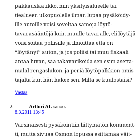
pakkaus­laatikko, niin yksi­ty­isalueelle tai
tiealueen ulkop­uolelle ilman lupaa pysäköidy­
ille autoille voisi soveltaa samo­ja löytö­
tavarasään­töjä kuin muulle tavar­alle, eli löytäjä
voisi soitaa poli­isille ja ilmoit­taa että on
“löytänyt” auton, ja jos poli­isi tai muu fiskaali
antaa luvan, saa takavarikoi­da sen esim aset­ta­
malal ren­gaslukon, ja per­iä löytö­palkkion omis­
ta­jal­ta kun hän hakee sen. Miltä se kuulostaisi?
Vastaa
Artturi AL
sanoo:
8.3.2011 13:45
Varsi­nais­es­ti pysäköin­ti­in liit­tymätön kom­ment­
ti, mut­ta sivuaa Osmon lopus­sa esit­tämää väit­