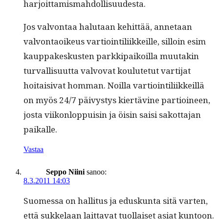
harjoittamismahdollisuudesta.
Jos valvon­taa halu­taan kehit­tää, annetaan
valvon­taoikeus var­tioin­tili­ikkeille, sil­loin esim
kaup­pakeskusten parkkipaikoil­la muu­takin
tur­val­lisu­ut­ta valvo­vat koulute­tut var­ti­jat
hoitaisi­vat hom­man. Noil­la var­tioin­tili­ikkeil­lä
on myös 24/7 päivystys kiertävine par­tioi­neen,
jos­ta viikon­lop­puisin ja öisin saisi sakot­ta­jan
paikalle.
Vastaa
Seppo Niini
sanoo:
8.3.2011 14:03
Suomes­sa on hal­li­tus ja eduskun­ta sitä varten,
että sukke­laan lait­ta­vat tuol­laiset asi­at kun­toon.