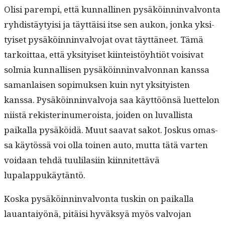
Olisi parem­pi, että kun­nalli­nen pysäköin­nin­valvon­ta
ryhdis­täy­ty­isi ja täyt­täisi itse sen aukon, jon­ka yksi­
tyiset pysäköin­nin­valvo­jat ovat täyt­täneet. Tämä
tarkoit­taa, että yksi­tyiset kiin­teistöy­htiöt voisi­vat
solmia kun­nal­lisen pysäköin­nin­valvon­nan kanssa
saman­laisen sopimuk­sen kuin nyt yksi­ty­is­ten
kanssa. Pysäköin­nin­valvo­ja saa käyt­töön­sä luet­telon
niistä rek­ister­inu­meroista, joiden on luval­lista
paikalla pysäköidä. Muut saa­vat sakot. Joskus omas­
sa käytössä voi olla toinen auto, mut­ta tätä varten
voidaan tehdä tuulilasi­in kiin­nitet­tävä
lupalappukäytäntö.
Kos­ka pysäköin­nin­valvon­ta tuskin on paikalla
lauan­taiyönä, pitäisi hyväksyä myös valvo­jan