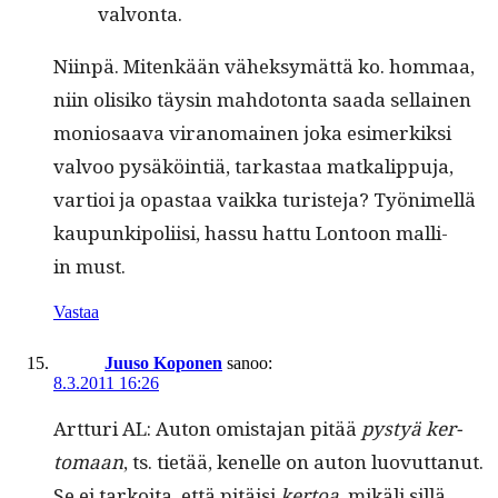
valvonta.
Niin­pä. Mitenkään väheksymät­tä ko. hom­maa,
niin olisiko täysin mah­do­ton­ta saa­da sel­l­ainen
moniosaa­va vira­nomainen joka esimerkik­si
valvoo pysäköin­tiä, tarkas­taa matkalip­pu­ja,
var­tioi ja opas­taa vaik­ka tur­is­te­ja? Työn­imel­lä
kaupunkipoli­isi, has­su hat­tu Lon­toon malli­
in must.
Vastaa
Juuso Koponen
sanoo:
8.3.2011 16:26
Art­turi AL: Auton omis­ta­jan pitää
pystyä ker­
tomaan
, ts. tietää, kenelle on auton luovut­tanut.
Se ei tarkoi­ta, että pitäisi
ker­toa
, mikäli sil­lä