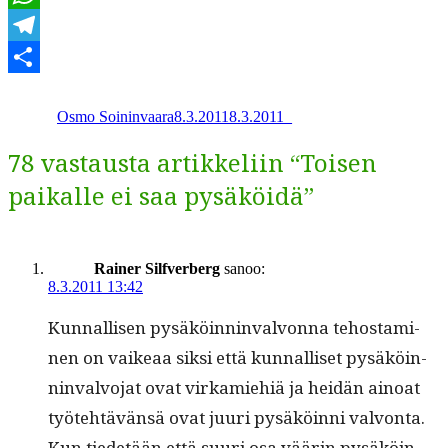
WhatsApp
Telegram
Kirjoittaja
Julkaistu
Kategoriat
Share
Osmo Soininvaara
8.3.2011
8.3.2011
_
78 vastausta artikkeliin “Toisen
paikalle ei saa pysäköidä”
Rainer Silfverberg
sanoo:
8.3.2011 13:42
Kun­nal­lisen pysäköin­nin­valvon­na tehost­a­mi­
nen on vaikeaa sik­si että kun­nal­liset pysäköin­
nin­valvo­jat ovat virkamiehiä ja hei­dän ain­oat
työte­htävän­sä ovat juuri pysäköin­ni valvon­ta.
Kun tiede­tään että suuri osa väärin pysäköin­