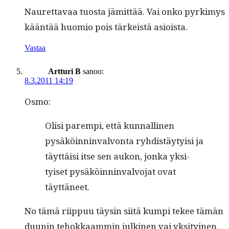
Nau­ret­tavaa tuos­ta jämit­tää. Vai onko pyrkimys
kään­tää huomio pois tärkeistä asioista.
Vastaa
Artturi B
sanoo:
8.3.2011 14:19
Osmo:
Olisi parem­pi, että kun­nalli­nen
pysäköin­nin­valvon­ta ryhdis­täy­ty­isi ja
täyt­täisi itse sen aukon, jon­ka yksi­
tyiset pysäköin­nin­valvo­jat ovat
täyttäneet.
No tämä riip­puu täysin siitä kumpi tekee tämän
duunin tehokkaam­min julki­nen vai yksi­tyi­nen.