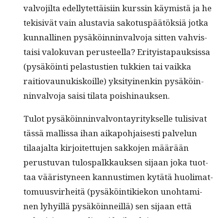
valvo­jil­ta edel­lytet­täisi­in kurssin käymistä ja he
tek­i­sivät vain alus­tavia sako­tus­päätök­siä jot­ka
kun­nalli­nen pysäköin­nin­valvo­ja sit­ten vahvis­
taisi val­oku­van perus­teel­la? Eri­ty­istapauk­sis­sa
(pysäköin­ti pelas­tustien tukkien tai vaik­ka
raitio­vaunukiskoille) yksi­tyi­nenkin pysäköin­
nin­valvo­ja saisi tila­ta poishinauksen.
Tulot pysäköin­nin­valvon­tayri­tyk­selle tuli­si­vat
tässä mallis­sa ihan aikapo­h­jais­es­ti palvelun
tilaa­jal­ta kir­joitet­tu­jen sakko­jen määrään
perus­tu­van tulospalkkauk­sen sijaan joka tuot­
taa vääristyneen kan­nus­ti­men kytätä huoli­mat­
to­muusvirheitä (pysäköin­tikiekon uno­ht­a­mi­
nen lyhy­il­lä pysäköin­neil­lä) sen sijaan että