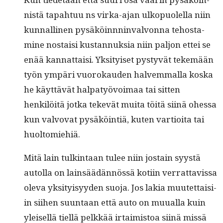
nistä tapah­tuu ns vir­ka-ajan ulkop­uolel­la niin
kun­nalli­nen pysäköinnnin­valvon­na tehost­a­
mine nos­taisi kus­tan­nuk­sia niin paljon ettei se
enää kan­nat­taisi. Yksi­tyiset pystyvät tekemään
työn ympäri vuorokau­den halvem­mal­la kos­ka
he käyt­tävät hal­patyövoimaa tai sit­ten
henkilöitä jot­ka tekevät mui­ta töitä siinä ohes­sa
kun valvo­vat pysäköin­tiä, kuten var­tioi­ta tai
huoltomiehiä.
Mitä lain tulk­in­taan tulee niin jostain syys­tä
autol­la on lain­säädän­nössä koti­in ver­rat­tavis­sa
ole­va yksi­ty­isyy­den suo­ja. Jos lakia muutet­taisi­
in siihen suun­taan että auto on muual­la kuin
yleisel­lä tiel­lä pelkkää irtaimis­toa siinä mis­sä