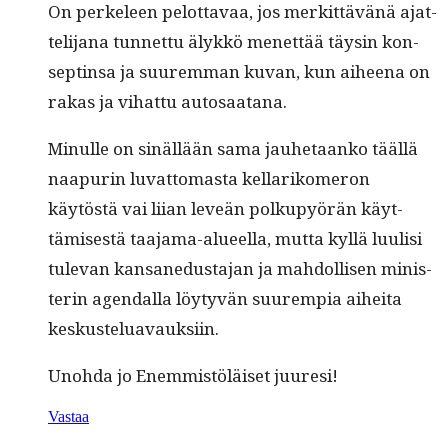
On perkeleen pelot­tavaa, jos merkit­tävänä ajat­
teli­jana tun­net­tu älykkö menet­tää täysin kon­
septin­sa ja suurem­man kuvan, kun aiheena on
rakas ja vihat­tu autosaatana.
Min­ulle on sinäl­lään sama jauhetaanko tääl­lä
naa­purin luvat­tomas­ta kel­larikomeron
käytöstä vai liian lev­eän polkupyörän käyt­
tämis­es­tä taa­ja­ma-alueel­la, mut­ta kyl­lä luulisi
tule­van kansane­dus­ta­jan ja mah­dol­lisen min­is­
terin agen­dal­la löy­tyvän suurem­pia aihei­ta
keskusteluavauksiin.
Uno­h­da jo Enem­mistöläiset juuresi!
Vastaa