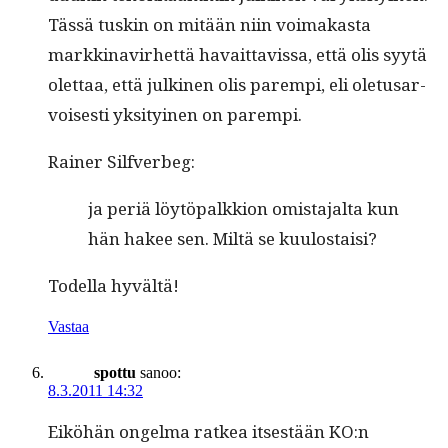
Tässä tuskin on mitään niin voimakas­ta
markki­navirhet­tä havait­tavis­sa, että olis syytä
olet­taa, että julki­nen olis parem­pi, eli ole­tusar­
vois­es­ti yksi­tyi­nen on parempi.
Rain­er Silfverbeg:
ja per­iä löytö­palkkion omis­ta­jal­ta kun
hän hakee sen. Miltä se kuulostaisi?
Todel­la hyvältä!
Vastaa
spottu
sanoo:
8.3.2011 14:32
Eiköhän ongel­ma ratkea itses­tään KO:n