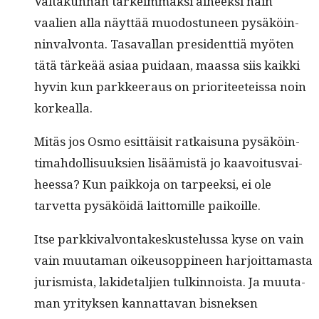
Val­takun­nan tärkeim­mäk­si aiheek­si näin
vaalien alla näyt­tää muo­dos­tuneen pysäköin­
nin­valvon­ta. Tasaval­lan pres­i­dent­tiä myöten
tätä tärkeää asi­aa puidaan, maas­sa siis kaik­ki
hyvin kun park­keer­aus on pri­or­i­teeteis­sa noin
korkealla.
Mitäs jos Osmo esit­täisit ratkaisuna pysäköin­
timah­dol­lisuuk­sien lisäämistä jo kaavoitus­vai­
heessa? Kun paikko­ja on tarpeek­si, ei ole
tarvet­ta pysäköidä lait­tomille paikoille.
Itse parkki­valvon­takeskustelus­sa kyse on vain
vain muu­ta­man oikeu­sop­pi­neen har­joit­ta­mas­ta
juris­mista, lakide­taljien tulkin­noista. Ja muu­ta­
man yri­tyk­sen kan­nat­ta­van bis­nek­sen