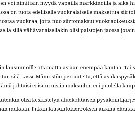
 voi nimit­täin myy­dä vapail­la markki­noil­la ja aika hin
osa on tuo­ta edel­liselle vuokralaiselle mak­set­tua siir­
os­taa vuokraa, jot­ta nuo siir­tomak­sut vuokraoikeuk­sis
l­la sil­lä vähä­varaisel­lakin olisi pal­sto­jen jaos­sa jotai
n lausun­noille otta­mat­ta asi­aan enem­pää kan­taa. Tai sit
atan sitä Lasse Män­nistön peri­aatet­ta, että asukaspysäköi
ämä johtaisi erisu­u­ruisi­in mak­sui­hin eri puolel­la kaupu
nkin olisi keskiste­tyn alueko­htaisen pysäköin­ti­jär­jest
nän mukaan. Pitkän lausun­tok­ier­roksen aikana ehditää