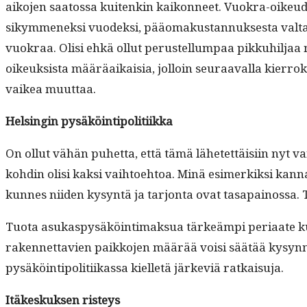
aiko­jen saatossa kuitenkin kaikon­neet. Vuokra-oikeu­den
sikymmenek­si vuodek­si, pääo­makus­tan­nuk­ses­ta val­ta
vuokraa. Olisi ehkä ollut perustel­lumpaa pikkuhil­jaa n
oikeuk­sista määräaikaisia, jol­loin seu­raaval­la kier­rokse
vaikea muuttaa.
Helsin­gin pysäköintipolitiikka
On ollut vähän puhet­ta, että tämä lähetet­täisi­in nyt vai
kohdin olisi kak­si vai­h­toe­htoa. Minä esimerkik­si kan­n
kunnes niiden kysyn­tä ja tar­jon­ta ovat tas­apain­os­sa. T
Tuo­ta asukaspysäköin­ti­mak­sua tärkeämpi peri­aate kuite
raken­net­tavien paikko­jen määrää voisi säätää kysyn­
pysäköin­tipoli­ti­ikas­sa kiel­letä järke­viä ratkaisuja.
Itäkeskuk­sen risteys