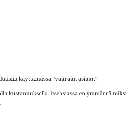
ä oltaisi­in käyt­tämässä “väärään asiaan”.
la kus­tan­nuk­sel­la. Itseasi­as­sa en ymmär­rä mik­si
.