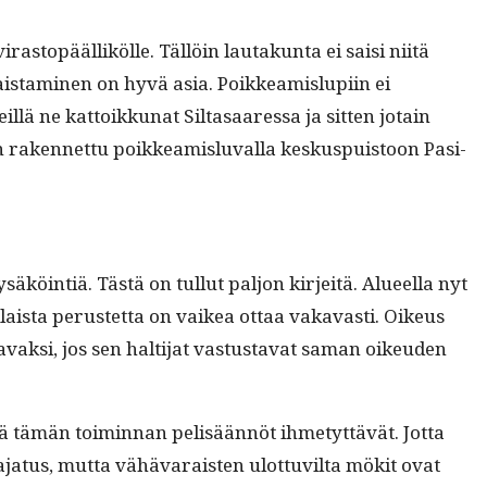
virastopääl­likölle. Täl­löin lau­takun­ta ei saisi niitä
is­t­a­mi­nen on hyvä asia. Poikkeamis­lupi­in ei
lä ne kat­toikku­nat Sil­tasaa­res­sa ja sit­ten jotain
n raken­net­tu poikkeamis­lu­val­la keskus­puis­toon Pasi­
 pysäköin­tiä. Tästä on tul­lut paljon kir­jeitä. Alueel­la nyt
Täl­laista perustet­ta on vaikea ottaa vakavasti. Oikeus
vak­si, jos sen halti­jat vas­tus­ta­vat saman oikeu­den
sä tämän toimin­nan pelisään­nöt ihme­tyt­tävät. Jot­ta
aja­tus, mut­ta vähä­varais­ten ulot­tuvil­ta mök­it ovat