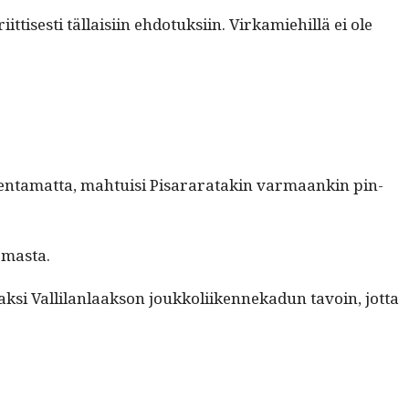
s­es­ti täl­laisi­in ehdo­tuk­si­in. Virkamiehillä ei ole
­en­ta­mat­ta, mah­tu­isi Pis­araratakin var­maankin pin­
semasta.
k­si Vallilan­laak­son joukkoli­iken­nekadun tavoin, jot­ta