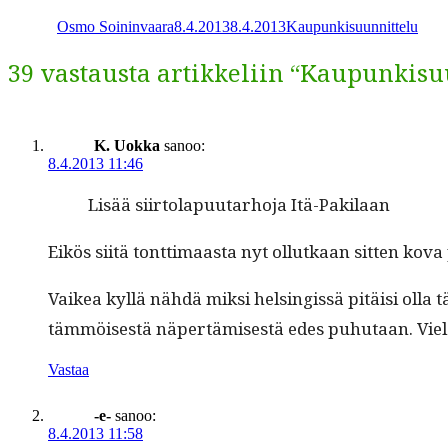
Osmo Soininvaara
8.4.2013
8.4.2013
Kaupunkisuunnittelu
39 vastausta artikkeliin “Kaupunkisu
K. Uokka
sanoo:
8.4.2013 11:46
Lisää siir­to­la­pu­u­tarho­ja Itä-Pakilaan
Eikös siitä tont­ti­maas­ta nyt ollutkaan sit­ten kov
Vaikea kyl­lä nähdä mik­si helsingis­sä pitäisi olla 
täm­möis­es­tä näpertämis­es­tä edes puhutaan. Vielä 
Vastaa
-e-
sanoo:
8.4.2013 11:58