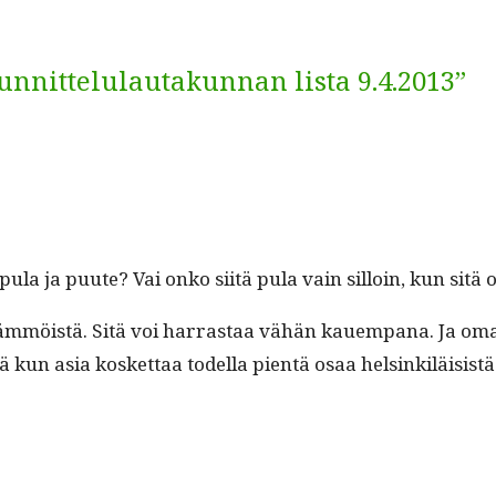
unnittelulautakunnan lista 9.4.2013”
a pula ja puute? Vai onko siitä pula vain sil­loin, kun sit
täm­möistä. Sitä voi har­ras­taa vähän kauem­pana. Ja oma­l­
kun asia kos­ket­taa todel­la pien­tä osaa helsinkiläisistä