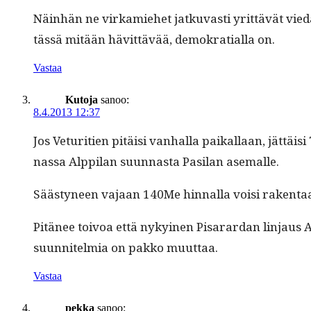
Näin­hän ne virkamiehet jatku­vasti yrit­tävät viedä va
tässä mitään hävit­tävää, demokra­tial­la on.
Vastaa
Kutoja
sanoo:
8.4.2013 12:37
Jos Vetu­ri­tien pitäisi van­hal­la paikallaan, jät­t
nas­sa Alp­pi­lan suun­nas­ta Pasi­lan asemalle.
Säästyneen vajaan 140Me hin­nal­la voisi rak­en­taa
Pitänee toivoa että nykyi­nen Pis­arar­dan lin­jaus A
suun­nitelmia on pakko muuttaa.
Vastaa
pekka
sanoo: