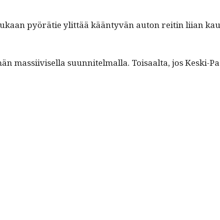
­ka mukaan pyörätie ylit­tää kään­tyvän auton reitin liian kau
mas­si­ivisel­la suun­nitel­mal­la. Toisaal­ta, jos Kes­ki-Pas