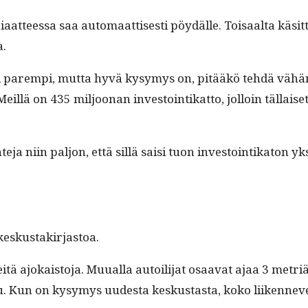
aat­teessa saa automaat­tis­es­ti pöy­dälle. Toisaal­ta käsit­t
a.
elvästi parem­pi, mut­ta hyvä kysymys on, pitääkö tehdä v
eil­lä on 435 miljoo­nan investoin­tikat­to, jol­loin täl­la
in­te­ja niin paljon, että sil­lä saisi tuon investoin­tika­ton
 keskustakirjastoa.
itä ajokaisto­ja. Muual­la autoil­i­jat osaa­vat ajaa 3 metri
. Kun on kysymys uud­es­ta keskus­tas­ta, koko liiken­n­ev­e