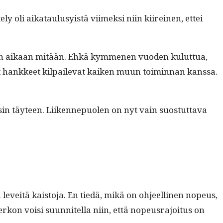
e­ly oli aikataulusy­istä viimek­si niin kiireinen, ettei
ähän aikaan mitään. Ehkä kymme­nen vuo­den kulut­tua,
iset han­kkeet kil­pail­e­vat kaiken muun toimin­nan kanssa.
 yksin täy­teen. Liiken­nepuolen on nyt vain suos­tut­ta­va
ä lev­eitä kaisto­ja. En tiedä, mikä on ohjeelli­nen nopeus,
rkon voisi suun­nitel­la niin, että nopeusra­joi­tus on