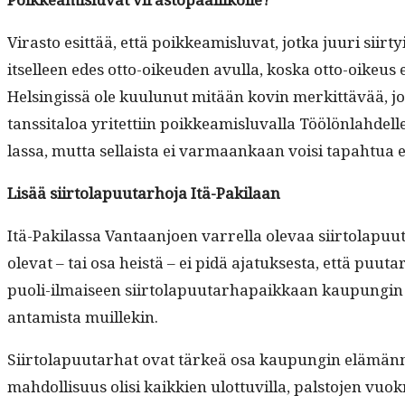
Viras­to esit­tää, että poikkeamis­lu­vat, jot­ka juuri siir­t
itselleen edes otto-oikeu­den avul­la, kos­ka otto-oikeus e
Helsingis­sä ole kuu­lunut mitään kovin merkit­tävää, jos­sa
tanssi­taloa yritet­ti­in poikkeamis­lu­val­la Töölön­lahde
las­sa, mut­ta sel­l­aista ei var­maankaan voisi tapah­tua 
Lisää siir­to­la­pu­u­tarho­ja Itä-Pakilaan
Itä-Pak­i­las­sa Van­taan­joen var­rel­la ole­vaa siir­to­la­pu
ole­vat – tai osa heistä – ei pidä ajatuk­ses­ta, että puu­
puoli-ilmaiseen siir­to­la­pu­u­tarha­paikkaan kaupun­gin s
antamista muillekin.
Siir­to­la­pu­u­tarhat ovat tärkeä osa kaupun­gin elämän­mu
mah­dol­lisu­us olisi kaikkien ulot­tuvil­la, pal­sto­jen vuo