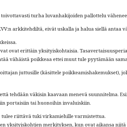
oiv­ot­tavasti turha luvan­hak­i­joiden pal­lot­telu vähenee
VV:n arkkite­hdiltä, eivät uskalla ja halua siel­lä antaa
nkkeissa.
 ovat erit­täin yksi­tyisko­htaisia. Tasaver­taisu­us­pe­ri
yön­tää vähäistä poikkeaa ettei muut tule pyytämään sam
­ta­jan jut­tusille (käsit­tele poikkeamishake­muk­set), 
 että tehdään väk­isin kaavaan menevä suun­nitel­ma. Esi
n por­taisi­in tai huonoi­hin invaluiskiin.
le tulee riit­tävä tuki virkamiehille varmistettua.
ien yksi­tyisko­h­tien merk­i­tyk­sen, kun ovat aikansa ni