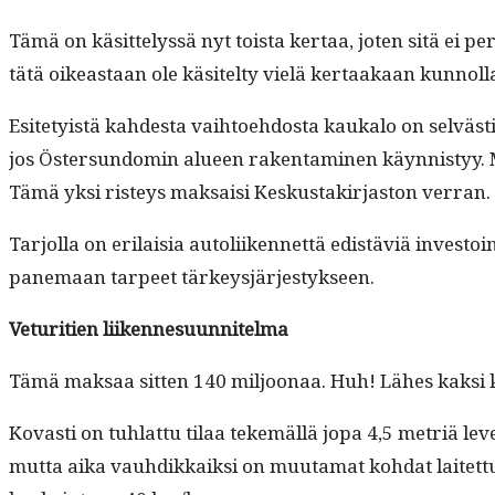
Tämä on käsit­telyssä nyt toista ker­taa, joten sitä ei peri­
tätä oikeas­t­aan ole käsitel­ty vielä ker­taakaan kunnoll
Esite­ty­istä kahdes­ta vai­h­toe­hdos­ta kauka­lo on s
jos Öster­sun­domin alueen rak­en­t­a­mi­nen käyn­nistyy. M
Tämä yksi risteys mak­saisi Keskus­takir­jas­ton verran.
Tar­jol­la on eri­laisia autoli­iken­net­tä edis­täviä investo
pane­maan tarpeet tärkeysjärjestykseen.
Vetu­ri­tien liikennesuunnitelma
Tämä mak­saa sit­ten 140 miljoon­aa. Huh! Läh­es kak­si
Kovasti on tuh­lat­tu tilaa tekemäl­lä jopa 4,5 metriä lev­e
mut­ta aika vauhdikkaik­si on muu­ta­mat koh­dat laitet­tu