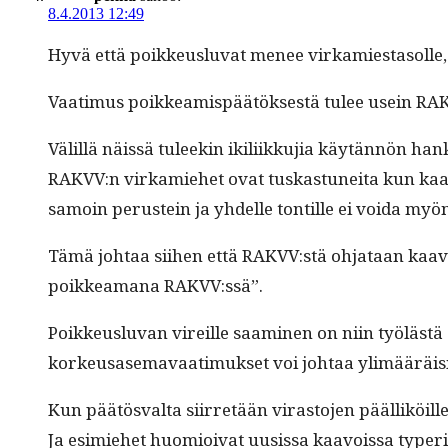
8.4.2013 12:49
Hyvä että poikkeuslu­vat menee virkami­es­ta­solle, t
Vaa­timus poikkeamis­päätök­ses­tä tulee usein RAK
Välil­lä näis­sä tuleekin ikili­ikku­jia käytän­nön ha
RAKVV:n virkamiehet ovat tuskas­tunei­ta kun kaa­vat
samoin perustein ja yhdelle ton­tille ei voi­da m
Tämä johtaa siihen että RAKVV:stä ohjataan kaavoit
poikkea­mana RAKVV:ssä”.
Poikkeuslu­van vireille saami­nen on niin työlästä
korkeusase­mavaa­timuk­set voi johtaa ylimääräisi­i
Kun päätös­val­ta siir­retään viras­to­jen pääl­liköil
Ja esimiehet huomioi­vat uusis­sa kaavois­sa type­r­