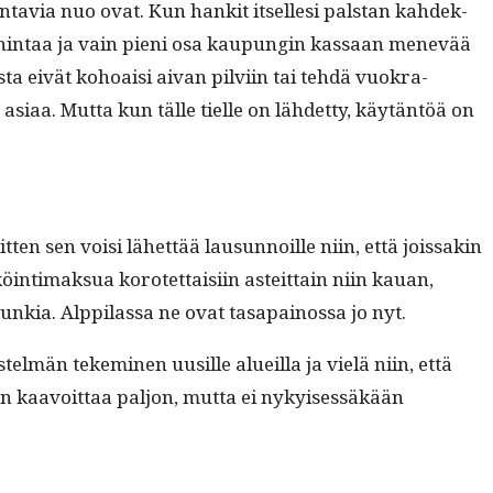
­tavia nuo ovat. Kun han­kit itselle­si pal­stan kahdek­
to­hin­taa ja vain pieni osa kaupun­gin kas­saan menevää
ta eivät kohoaisi aivan pil­vi­in tai tehdä vuokra-
n asi­aa. Mut­ta kun tälle tielle on lähdet­ty, käytän­töä on
­ten sen voisi lähet­tää lausun­noille niin, että jois­sakin
n­ti­mak­sua korotet­taisi­in asteit­tain niin kauan,
nkia. Alp­pi­las­sa ne ovat tas­apain­os­sa jo nyt.
elmän tekem­i­nen uusille alueil­la ja vielä niin, että
n kaavoit­taa paljon, mut­ta ei nykyisessäkään