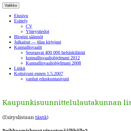
Siirry
Valikko
sisältöön
Etusivu
Esittely
CV
Yhteystiedot
Blogini säännöt
Julkaisut — tilaa kirjojani
Kunnallisvaalit
Seuraavat 400 000 helsinkiläistä
kunnallisvaaliohjelmani 2012
Kunnallisvaaliohjelmani 2008
Linkit
Kotisivuni ennen 1.5.2007
vanhat eduskuntasivuni
Kaupunkisuunnittelulautakunnan list
(Esi­tys­lis­taan
tästä
)
Poikkeamis­lu­vat virastopäällikölle?