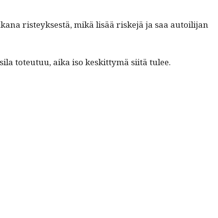
kana risteyk­ses­tä, mikä lisää riske­jä ja saa autoil­i­jan
i­la toteu­tuu, aika iso keskit­tymä siitä tulee.