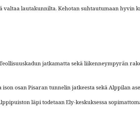
l­taa lau­takun­nil­ta. Kehotan suh­tau­tu­maan hyvin kri­it­ti
äisi Teol­lisu­uskadun jatka­mat­ta sekä liiken­neympyrän rak
 ison osan Pis­aran tun­nelin jat­keesta sekä Alp­pi­lan a
lp­pipuis­ton läpi tode­taan Ely-keskuk­ses­sa sopi­mat­toma