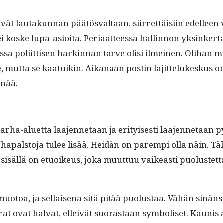
yivät lau­takun­nan päätös­val­taan, siir­ret­täisi­in edelleen 
i koske lupa-asioi­ta. Peri­aat­teessa hallinnon yksinker­ta
 poli­it­tisen harkin­nan tarve olisi ilmeinen. Oli­han meil­
lle, mut­ta se kaa­tuikin. Aikanaan postin lajit­telukeskus o
enää.
­u­tarha-aluet­ta laa­jen­netaan ja eri­tyis­es­ti laa­jen­netaan
tarha­pal­sto­ja tulee lisää. Hei­dän on parem­pi olla näin. 
isäl­lä on etuoikeus, joka muut­tuu vaikeasti puo­lus­tet­ta
o­toa, ja sel­l­aise­na sitä pitää puo­lus­taa. Vähän sinän­
krat ovat hal­vat, elleivät suo­ras­taan sym­bol­iset. Kau­nis 