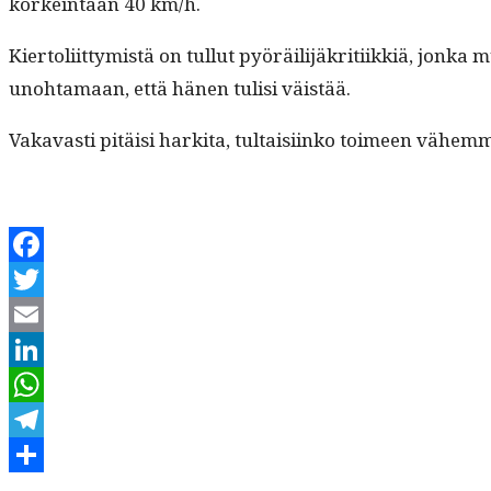
korkein­taan 40 km/h.
Kier­toli­it­tymistä on tul­lut pyöräil­i­jäkri­ti­ikkiä, jon
uno­hta­maan, että hänen tulisi väistää.
Vakavasti pitäisi harki­ta, tul­taisi­inko toimeen vähem­män 
Facebook
Twitter
Email
LinkedIn
WhatsApp
Telegram
Kirjoittaja
Julkaistu
Kategoriat
Share