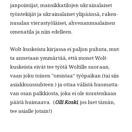
jan­poim­i­jat, man­sikkatilo­jen ukrainalaiset
työn­tek­i­jät ja ukrainalaiset ylipään­sä, raken­
nusalan vierastyöläiset, ahve­nan­maalainen
ome­nati­la ja niin edelleen.
Wolt-kuskeista kir­jas­sa ei paljon puhuta, mut­
ta annetaan ymmärtää, että mon­et Wolt-
kuskeista eivät tee työtä Woltille suo­raan,
vaan joku toinen ”omis­taa” työ­paikan (tai siis
asi­akku­us­suh­teen ) ja ottaa välistä huo­mat­ta­
van osan palkkios­ta, joka ei ole muutenkaan
päätä huimaa­va. (
Olli Kos­ki
, jos luet tämän,
tee asialle jotain!)