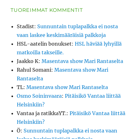
TUOREIMMAT KOMMENTIT
Stadist
:
Sunnuntain tuplapalkka ei nosta
vaan laskee keskimääräisiä palkkoja
HSL-aatelin bonukset
:
HSL häviää lyhyillä
matkoilla takseille.
Jaakko K
:
Masentava show Mari Rantaselta
Rahul Somani
:
Masentava show Mari
Rantaselta
TL
:
Masentava show Mari Rantaselta
Osmo Soininvaara
:
Pitäisikö Vantaa liittää
Helsinkiin?
Vantaa ja ratikkaYT.
:
Pitäisikö Vantaa liittää
Helsinkiin?
Ö
:
Sunnuntain tuplapalkka ei nosta vaan