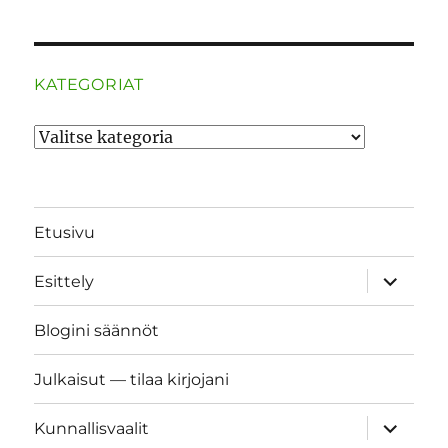
KATEGORIAT
Kategoriat
Etusivu
näytä
Esittely
alavalik
Blogini säännöt
Julkaisut — tilaa kirjojani
näytä
Kunnallisvaalit
alavalik