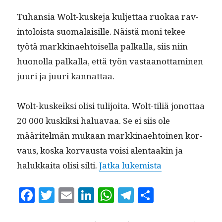
Tuhan­sia Wolt-kuske­ja kul­jet­taa ruokaa rav­
in­toloista suo­ma­laisille. Näistä moni tekee
työtä markki­nae­htoisel­la pal­ka­lla, siis niin
huonol­la pal­ka­lla, että työn vas­taan­ot­ta­mi­nen
juuri ja juuri kannattaa.
Wolt-kuskeik­si olisi tuli­joi­ta. Wolt-tiliä jonot­taa
20 000 kuskik­si halu­avaa. Se ei siis ole
määritelmän mukaan markki­nae­htoinen kor­
vaus, kos­ka kor­vaus­ta voisi alen­taakin ja
“MM8 Mod­erni 
halukkai­ta olisi silti.
Jat­ka lukemista
F
T
E
Li
W
T
S
a
w
m
n
h
el
h