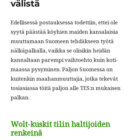
välistä
Edel­lisessä postauk­ses­sa todet­ti­in, ettei ole
syytä päästää köy­hien maid­en kansalaisia
muut­ta­maan Suomeen tehdäk­seen työtä
nälkä­pal­ka­lla, vaik­ka se olisikin hei­dän
kannal­taan parem­pi vai­h­toe­hto kuin koti­
maas­sa pysymi­nen. Paljon Suomes­sa on
kuitenkin maa­han­muut­ta­jia, jot­ka tekevät
tosi­asi­as­sa töitä paljon alle TES:n mukaisen
palkan.
Wolt-kuskit tilin haltijoiden
renkeinä