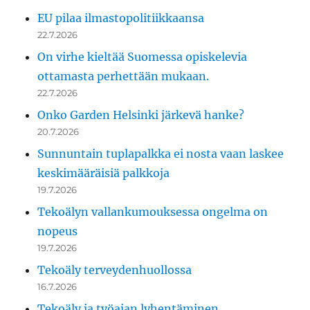
EU pilaa ilmastopolitiikkaansa
22.7.2026
On virhe kieltää Suomessa opiskelevia
ottamasta perhettään mukaan.
22.7.2026
Onko Garden Helsinki järkevä hanke?
20.7.2026
Sunnuntain tuplapalkka ei nosta vaan laskee
keskimääräisiä palkkoja
19.7.2026
Tekoälyn vallankumouksessa ongelma on
nopeus
19.7.2026
Tekoäly terveydenhuollossa
16.7.2026
Tekoäly ja työajan lyhentäminen