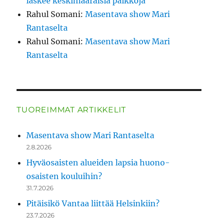
laskee keskimääräisiä palkkoja
Rahul Somani
:
Masentava show Mari
Rantaselta
Rahul Somani
:
Masentava show Mari
Rantaselta
TUOREIMMAT ARTIKKELIT
Masentava show Mari Rantaselta
2.8.2026
Hyväosaisten alueiden lapsia huono-
osaisten kouluihin?
31.7.2026
Pitäisikö Vantaa liittää Helsinkiin?
23.7.2026