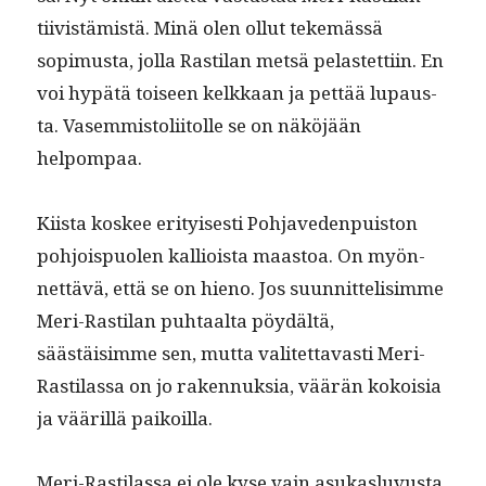
tiivistämistä. Minä olen ollut tekemässä
sopimus­ta, jol­la Rasti­lan met­sä pelastet­ti­in. En
voi hypätä toiseen kelkkaan ja pet­tää lupaus­
ta. Vasem­mis­toli­itolle se on näköjään
helpompaa.
Kiista kos­kee eri­tyis­es­ti Poh­jave­den­puis­ton
pohjois­puolen kallioista maas­toa. On myön­
net­tävä, että se on hieno. Jos suun­nit­telisimme
Meri-Rasti­lan puh­taal­ta pöy­dältä,
säästäisimme sen, mut­ta valitet­tavasti Meri-
Rasti­las­sa on jo raken­nuk­sia, väärän kokoisia
ja vääril­lä paikoilla.
Meri-Rasti­las­sa ei ole kyse vain asukaslu­vus­ta,