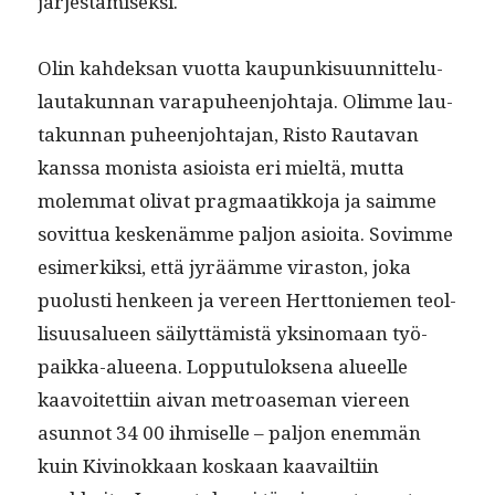
järjestämiseksi.
Olin kahdek­san vuot­ta kaupunkisu­un­nit­telu­
lau­takun­nan vara­puheen­jo­hta­ja. Olimme lau­
takun­nan puheen­jo­hta­jan, Ris­to Rauta­van
kanssa monista asioista eri mieltä, mut­ta
molem­mat oli­vat prag­maatikko­ja ja saimme
sovit­tua keskenämme paljon asioi­ta. Sovimme
esimerkik­si, että jyräämme viras­ton, joka
puo­lusti hen­keen ja vereen Hert­toniemen teol­
lisu­usalueen säi­lyt­tämistä yksi­no­maan työ­
paik­ka-alueena. Lop­putu­lok­se­na alueelle
kaavoitet­ti­in aivan metroase­man viereen
asun­not 34 00 ihmiselle – paljon enem­män
kuin Kivi­nokkaan koskaan kaavailti­in