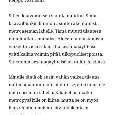
help­po vastustaa.
Sit­ten kaavoituk­sen suun­ta muut­tui. Sinne
kaavailti­inkin kun­non asun­torak­en­tamista
metroase­man lähelle. Tämä muut­ti tilanteen
mon­imutkaisem­mak­si. Alueen puo­lus­tamista
vaikeut­ti vielä sekin, että kesä­ma­jay­hteisö
yrit­ti kaikin voimin pitää ulkop­uoliset pois­sa.
Sit­tem­min kesä­ma­jay­hteisö on tul­lut järkiinsä.
Min­ulle tämä oli ensin vähän vaikea tilanne,
mut­ta omaatun­toani lohdut­ti se, ettei tämä ole
metroase­man lähel­lä. Kilo­metrin mat­ka
metropy­säkille on liikaa, mut­ta se on myös
liian vähän toimi­van liityn­täli­iken­teen