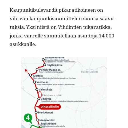
Kaupunkibule­vardit pikaratikoi­neen on
vihreän kaupunkisu­un­nit­telun suuria saavu­
tuk­sia. Yksi niistä on Vihd­in­tien pikaratik­ka,
jon­ka var­relle suun­nitel­laan asun­to­ja 14 000
asukkaalle.