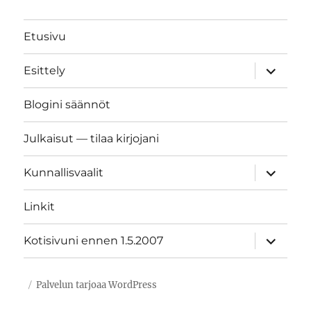
Etusivu
näytä
Esittely
alavalik
Blogini säännöt
Julkaisut — tilaa kirjojani
näytä
Kunnallisvaalit
alavalik
Linkit
näytä
Kotisivuni ennen 1.5.2007
alavalik
Palvelun tarjoaa WordPress