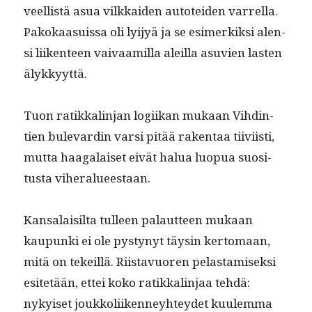
veel­listä asua vilkkaiden autotei­den var­rel­la.
Pakokaa­su­is­sa oli lyi­jyä ja se esimerkik­si alen­
si liiken­teen vaivaamil­la aleil­la asu­vien las­ten
älykkyyttä.
Tuon ratikkalin­jan logi­ikan mukaan Vihd­in­
tien bule­vardin var­si pitää rak­en­taa tiivi­isti,
mut­ta haa­galaiset eivät halua luop­ua suosi­
tus­ta viheralueestaan.
Kansalaisil­ta tulleen palaut­teen mukaan
kaupun­ki ei ole pystynyt täysin ker­tomaan,
mitä on tekeil­lä. Riis­tavuoren pelas­tamisek­si
esitetään, ettei koko ratikkalin­jaa tehdä:
nykyiset joukkoli­iken­ney­htey­det kuulem­ma