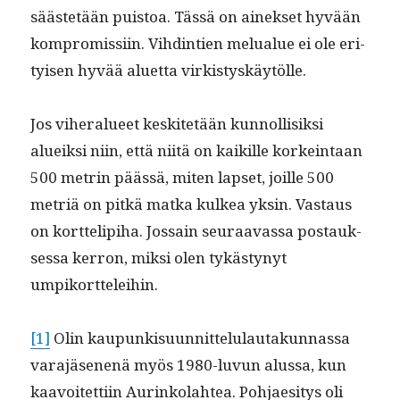
säästetään puis­toa. Tässä on ainek­set hyvään
kom­pro­mis­si­in. Vihd­in­tien melu­alue ei ole eri­
tyisen hyvää aluet­ta virkistyskäytölle.
Jos viher­alueet keskitetään kun­nol­lisik­si
alueik­si niin, että niitä on kaikille korkein­taan
500 metrin päässä, miten lapset, joille 500
metriä on pitkä mat­ka kulkea yksin. Vas­taus
on kort­telip­i­ha. Jos­sain seu­raavas­sa postauk­
ses­sa ker­ron, mik­si olen tykästynyt
umpikortteleihin.
[1]
Olin kaupunkisu­un­nit­telu­lau­takun­nas­sa
vara­jäse­nenä myös 1980-luvun alus­sa, kun
kaavoitet­ti­in Aurinko­lahtea. Poh­jae­si­tys oli