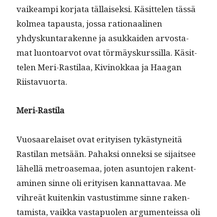
vaikeampi kor­ja­ta täl­laisek­si. Käsit­te­len tässä
kolmea tapaus­ta, jos­sa ratio­naa­li­nen
yhdyskun­tarakenne ja asukkaiden arvosta­
mat luon­toar­vot ovat tör­mäyskurssil­la. Käsit­
te­len Meri-Rasti­laa, Kivi­nokkaa ja Haa­gan
Riistavuorta.
Meri-Rasti­la
Vuosaare­laiset ovat eri­tyisen tykästyneitä
Rasti­lan met­sään. Pahak­si onnek­si se sijait­see
lähel­lä metroase­maa, joten asun­to­jen rak­en­t­
a­mi­nen sinne oli eri­tyisen kan­nat­tavaa. Me
vihreät kuitenkin vas­tus­timme sinne rak­en­
tamista, vaik­ka vastapuolen argu­menteis­sa oli