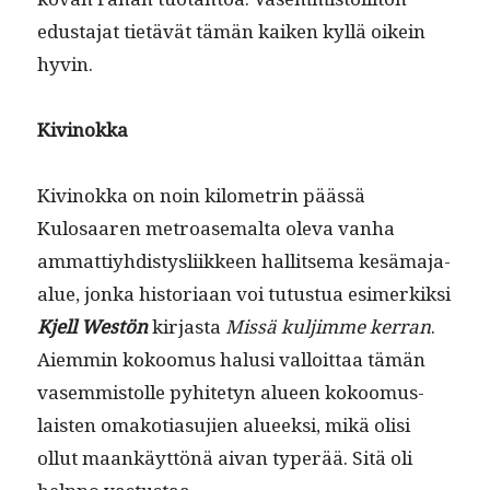
edus­ta­jat tietävät tämän kaiken kyl­lä oikein
hyvin.
Kivi­nok­ka
Kivi­nok­ka on noin kilo­metrin päässä
Kulosaaren metroase­mal­ta ole­va van­ha
ammat­tiy­hdis­tys­li­ik­keen hal­lit­se­ma kesä­ma­ja-
alue, jon­ka his­to­ri­aan voi tutus­tua esimerkik­si
Kjell West­ön
kir­jas­ta
Mis­sä kuljimme ker­ran
.
Aiem­min kokoomus halusi val­loit­taa tämän
vasem­mis­tolle pyhite­tyn alueen kokoomus­
lais­ten omako­ti­a­su­jien alueek­si, mikä olisi
ollut maankäyt­tönä aivan type­r­ää. Sitä oli