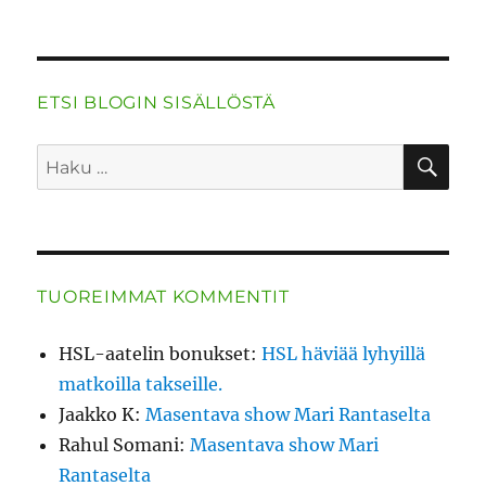
ETSI BLOGIN SISÄLLÖSTÄ
HA
Etsi:
TUOREIMMAT KOMMENTIT
HSL-aatelin bonukset
:
HSL häviää lyhyillä
matkoilla takseille.
Jaakko K
:
Masentava show Mari Rantaselta
Rahul Somani
:
Masentava show Mari
Rantaselta