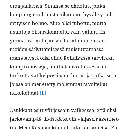
oma järken­sä. Sinän­sä se ehdo­tus, jon­ka
kaupung­in­val­tu­us­to aikanaan hyväksyi, oli
eri­tyisen hölmö. Alue olisi tuhot­tu, mut­ta
asun­to­ja olisi raken­net­tu vain vähän. En
ymmär­rä, mitä järkeä luon­toalueen rau­
nioiden säi­lyt­tämisessä muis­tut­ta­mas­sa
menete­tys­tä olisi ollut. Poli­ti­ikas­sa tarvi­taan
kom­pro­mis­se­ja, mut­ta kaavoituk­ses­sa ne
tarkoit­ta­vat hel­posti vain huono­ja ratkaisu­ja,
jois­sa on menetet­ty molem­mat tavoitel­lut
näköko­h­dat.
[1]
Asukkaat esit­tivät jos­sain vai­heessa, että olisi
järkeväm­pää tiivistää kovin väljästi raken­net­
tua Meri-Rasti­laa kuin uhra­ta rantamet­sä. En