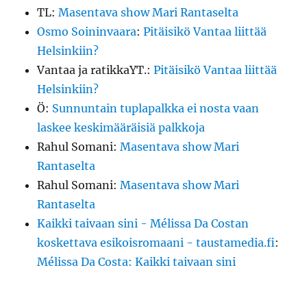
TL
:
Masentava show Mari Rantaselta
Osmo Soininvaara
:
Pitäisikö Vantaa liittää
Helsinkiin?
Vantaa ja ratikkaYT.
:
Pitäisikö Vantaa liittää
Helsinkiin?
Ö
:
Sunnuntain tuplapalkka ei nosta vaan
laskee keskimääräisiä palkkoja
Rahul Somani
:
Masentava show Mari
Rantaselta
Rahul Somani
:
Masentava show Mari
Rantaselta
Kaikki taivaan sini - Mélissa Da Costan
koskettava esikoisromaani - taustamedia.fi
:
Mélissa Da Costa: Kaikki taivaan sini