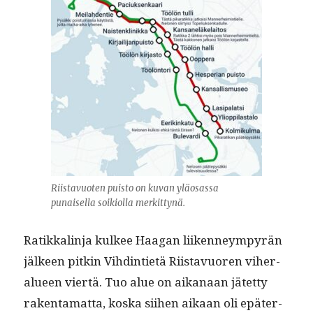
Riis­tavuoten puis­to on kuvan yläosas­sa
punaisel­la soiki­ol­la merkittynä.
Ratikkalin­ja kul­kee Haa­gan liiken­neympyrän
jäl­keen pitkin Vihd­in­ti­etä Riis­tavuoren viher­
alueen viertä. Tuo alue on aikanaan jätet­ty
rak­en­ta­mat­ta, kos­ka siihen aikaan oli epäter­