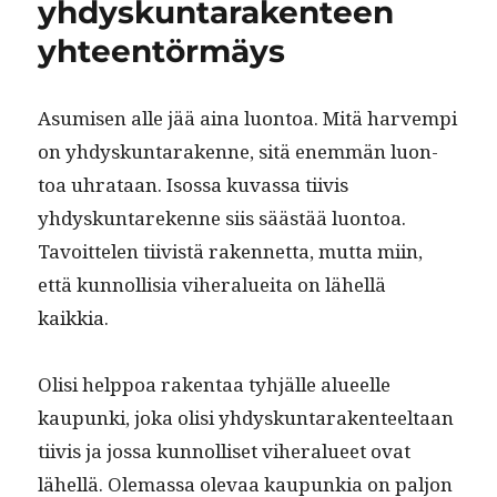
yhdyskuntarakenteen
yhteentörmäys
Asumisen alle jää aina luon­toa. Mitä harvem­pi
on yhdyskun­tarakenne, sitä enem­män luon­
toa uhrataan. Isos­sa kuvas­sa tiivis
yhdyskuntarekenne siis säästää luon­toa.
Tavoit­te­len tiivistä raken­net­ta, mut­ta miin,
että kun­nol­lisia viher­aluei­ta on lähel­lä
kaikkia.
Olisi help­poa rak­en­taa tyhjälle alueelle
kaupun­ki, joka olisi yhdyskun­tarak­en­teeltaan
tiivis ja jos­sa kun­nol­liset viher­alueet ovat
lähel­lä. Ole­mas­sa ole­vaa kaupunkia on paljon