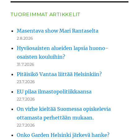
TUOREIMMAT ARTIKKELIT
Masentava show Mari Rantaselta
2.8.2026
Hyväosaisten alueiden lapsia huono-
osaisten kouluihin?
31.7.2026
Pitäisikö Vantaa liittää Helsinkiin?
23.7.2026
EU pilaa ilmastopolitiikkaansa
22.7.2026
On virhe kieltää Suomessa opiskelevia
ottamasta perhettään mukaan.
22.7.2026
Onko Garden Helsinki järkevä hanke?