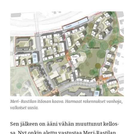
Meri-Rasti­lan itäosan kaa­va. Har­maat raken­nuk­set van­ho­ja,
valkoiset uusia.
Sen jäl­keen on ääni vähän muut­tunut kel­los­
sa. Nyt onkin alet­tu vas­tus­taa Meri-Rasti­lan