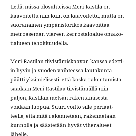
tiedä, mis­sä olo­suhteis­sa Meri-Rasti­la on
kaavoitet­tu niin kuin on kaavoitet­tu, mut­ta on
suo­ranainen ympäristörikos kaavoit­taa
metroase­man viereen ker­rostaloalue omako­
tialueen tehokkuudella.
Meri-Rasti­lan tiivistämiskaa­van kanssa edet­ti­
in hyvin ja vuo­den vai­h­teessa lau­takun­ta
päät­ti yksimielis­es­ti, että kos­ka rak­en­tamista
saadaan Meri-Rasti­laa tiivistämäl­lä niin
paljon, Rasti­lan met­sän rak­en­tamis­es­ta
voidaan luop­ua. Suuri voit­to sille peri­aat­
teelle, että mitä raken­netaan, raken­netaan
kun­nol­la ja säästetään hyvät viher­alueet
lähelle.