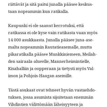
riit­tävät ja sitä pait­si junal­la pääsee keskus­
taan nopeam­min kun ratikalla.
Kaupun­ki ei ole saanut ker­ro­tuk­si, että
ratikas­sa ei ole kyse vain ratikas­ta vaan myös
14 000 asukkaas­ta. Junal­la pääsee juna-ase­
mal­ta nopeam­min Rautatiease­malle, mut­ta
pikaratikalla pääsee Munkkiniemeen, Meilah­
den sairaala-alueelle, Man­ner­heim­intielle,
Kisa­hal­li­in ja oop­per­aan ja tietysti myös Val­
imon ja Pohjois-Haa­gan asemille.
Tästä asukaat ovat tehneet hyvän vas­tae­hdo­
tuk­sen, jos­sa asum­ista sijoite­taan enem­män
Vihd­in­tien välit­tömään läheisyy­teen ja