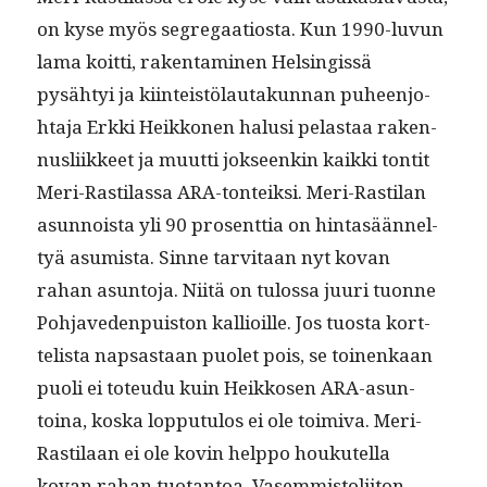
on kyse myös seg­re­gaa­tios­ta. Kun 1990-luvun
lama koit­ti, rak­en­t­a­mi­nen Helsingis­sä
pysähtyi ja kiin­teistölau­takun­nan puheen­jo­
hta­ja Erk­ki Heikko­nen halusi pelas­taa raken­
nus­li­ik­keet ja muut­ti jok­seenkin kaik­ki ton­tit
Meri-Rasti­las­sa ARA-ton­teik­si. Meri-Rasti­lan
asun­noista yli 90 pros­ent­tia on hin­tasään­nel­
tyä asum­ista. Sinne tarvi­taan nyt kovan
rahan asun­to­ja. Niitä on tulos­sa juuri tuonne
Poh­jave­den­puis­ton kallioille. Jos tuos­ta kort­
telista nap­sas­taan puo­let pois, se toinenkaan
puoli ei toteudu kuin Heikkosen ARA-asun­
toina, kos­ka lop­putu­los ei ole toimi­va. Meri-
Rasti­laan ei ole kovin help­po houkutel­la
kovan rahan tuotan­toa. Vasem­mis­toli­iton