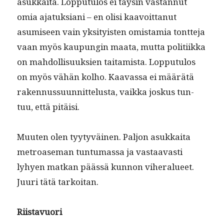
asukkai­ta. Lop­putu­los ei täysin vas­tan­nut
omia ajatuk­siani – en olisi kaavoit­tanut
asumiseen vain yksi­ty­is­ten omis­tamia tont­te­ja
vaan myös kaupun­gin maa­ta, mut­ta poli­ti­ik­ka
on mah­dol­lisuuk­sien taita­mista. Lop­putu­los
on myös vähän kol­ho. Kaavas­sa ei määrätä
raken­nus­su­un­nit­telus­ta, vaik­ka joskus tun­
tuu, että pitäisi.
Muuten olen tyy­tyväi­nen. Paljon asukkai­ta
metroase­man tun­tu­mas­sa ja vas­taavasti
lyhyen matkan päässä kun­non viher­alueet.
Juuri tätä tarkoitan.
Riis­tavuori