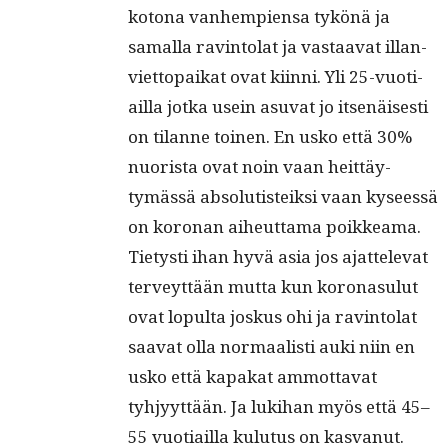
kotona van­hempi­en­sa tykönä ja
samal­la rav­in­to­lat ja vas­taa­vat illan­
vi­et­topaikat ovat kiin­ni. Yli 25-vuo­ti­
ail­la jot­ka usein asu­vat jo itsenäis­es­ti
on tilanne toinen. En usko että 30%
nuorista ovat noin vaan heit­täy­
tymässä abso­lutis­teik­si vaan kyseessä
on koro­nan aiheut­ta­ma poikkea­ma.
Tietysti ihan hyvä asia jos ajat­tel­e­vat
ter­veyt­tään mut­ta kun korona­su­lut
ovat lop­ul­ta joskus ohi ja rav­in­to­lat
saa­vat olla nor­maal­isti auki niin en
usko että kapakat ammot­ta­vat
tyhjyyt­tään. Ja luk­i­han myös että 45–
55 vuo­ti­ail­la kulu­tus on kasvanut.