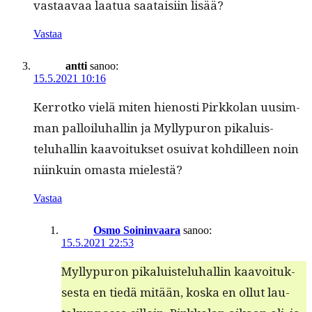
vas­taavaa laat­ua saataisi­in lisää?
Vastaa
antti
sanoo:
15.5.2021 10:16
Ker­rotko vielä miten hienos­ti Pirkkolan uusim­
man pal­loiluhallin ja Myl­ly­puron pikaluis­
teluhallin kaavoituk­set osui­v­at kohdilleen noin
niinkuin omas­ta mielestä?
Vastaa
Osmo Soininvaara
sanoo:
15.5.2021 22:53
Myl­ly­puron pikaluis­teluhallin kaavoituk­
ses­ta en tiedä mitään, kos­ka en ollut lau­