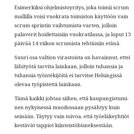
Esimerkik­si ohjelmis­toyri­tys, joka toimii scrum
mallil­la voisi vuokra­ta toimis­ton käyt­töön vain
scrum sprint­in vai­h­tu­mista varten, jol­loin
palaver­it hoidet­taisi­in vuokrati­las­sa, ja lop­ut 13
päivää 14 viikon scru­mista tehtäisi­in etänä.
Suuri osa val­tion viras­toista on havain­nut, ettei
lähi­työtä tarvi­ta lainkaan, jol­loin tuhan­sia ja
tuhan­sia työn­tek­i­jöitä ei tarvitse Helsingis­sä
ole­vaa työpis­tet­tä lainkaan.
Tämä kaik­ki johtaa siihen, että kaupungis­tu­mi­
nen nykyisessä muo­dos­saan pysähtyy kuin
seinään. Täy­tyy vain toivoa, että työeläkey­htiöt
kestävät tap­pi­ot kiinteistöbisneksestään.