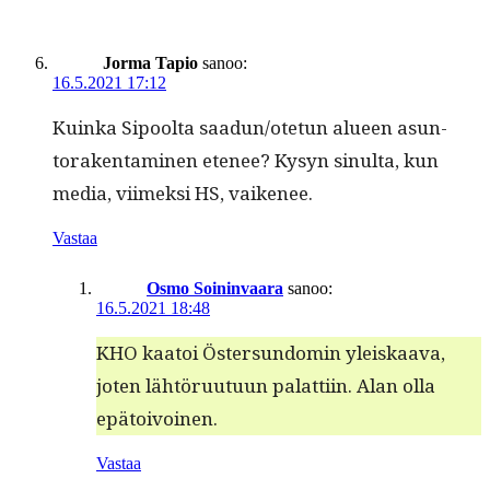
Jorma Tapio
sanoo:
16.5.2021 17:12
Kuin­ka Sipool­ta saadun/otetun alueen asun­
torak­en­t­a­mi­nen ete­nee? Kysyn sin­ul­ta, kun
media, viimek­si HS, vaikenee.
Vastaa
Osmo Soininvaara
sanoo:
16.5.2021 18:48
KHO kaa­toi Öster­sun­domin yleiskaa­va,
joten lähtöru­u­tu­un palat­ti­in. Alan olla
epätoivoinen.
Vastaa