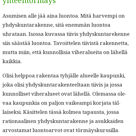
yhteentörmäys
Asumisen alle jää aina luon­toa. Mitä harvem­pi on
yhdyskun­tarakenne, sitä enem­män luon­toa
uhrataan. Isos­sa kuvas­sa tiivis yhdyskuntarekenne
siis säästää luon­toa. Tavoit­te­len tiivistä raken­net­ta,
mut­ta miin, että kun­nol­lisia viher­aluei­ta on lähel­lä
kaikkia.
Olisi help­poa rak­en­taa tyhjälle alueelle kaupun­ki,
joka olisi yhdyskun­tarak­en­teeltaan tiivis ja jos­sa
kun­nol­liset viher­alueet ovat lähel­lä. Ole­mas­sa ole­
vaa kaupunkia on paljon vaikeampi kor­ja­ta täl­
laisek­si. Käsit­te­len tässä kolmea tapaus­ta, jos­sa
ratio­naa­li­nen yhdyskun­tarakenne ja asukkaiden
arvosta­mat luon­toar­vot ovat tör­mäyskurssil­la.