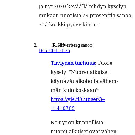
Ja nyt 2020 kevääl­lä teh­dyn kyse­lyn
mukaan nuorista 29 pros­ent­tia sanoo,
että kork­ki pysyy kiinni.”
R.Silfverberg
sanoo:
16.5.2021 21:35
Tiiviy­den turhu­us
: Tuore
kyse­ly: ”Nuoret aikuiset
käyt­tävät alko­ho­lia vähem­
män kuin koskaan”
https://yle.fi/uutiset/3–
11410709
No nyt on kun­nol­lista:
nuoret aikuiset ovat vähen­