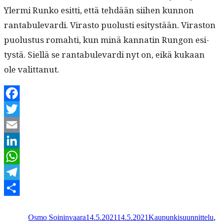
Yler­mi Runko esit­ti, että tehdään siihen kun­non
rantab­ule­var­di. Viras­to puo­lusti esi­tys­tään. Viras­ton
puo­lus­tus rom­ahti, kun minä kan­natin Run­gon esi­
tys­tä. Siel­lä se rantab­ule­var­di nyt on, eikä kukaan
ole valittanut.
Facebook
Twitter
Email
LinkedIn
WhatsApp
Telegram
Kirjoittaja
Julkaistu
Kategoriat
Share
Osmo Soininvaara
14.5.2021
14.5.2021
Kaupunkisuunnittelu
,