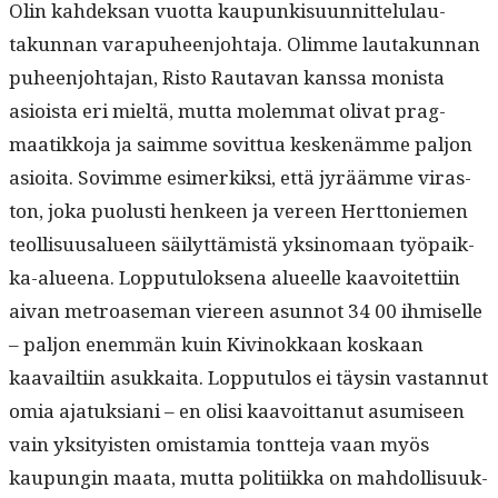
Olin kahdek­san vuot­ta kaupunkisu­un­nit­telu­lau­
takun­nan vara­puheen­jo­hta­ja. Olimme lau­takun­nan
puheen­jo­hta­jan, Ris­to Rauta­van kanssa monista
asioista eri mieltä, mut­ta molem­mat oli­vat prag­
maatikko­ja ja saimme sovit­tua keskenämme paljon
asioi­ta. Sovimme esimerkik­si, että jyräämme viras­
ton, joka puo­lusti hen­keen ja vereen Hert­toniemen
teol­lisu­usalueen säi­lyt­tämistä yksi­no­maan työ­paik­
ka-alueena. Lop­putu­lok­se­na alueelle kaavoitet­ti­in
aivan metroase­man viereen asun­not 34 00 ihmiselle
– paljon enem­män kuin Kivi­nokkaan koskaan
kaavailti­in asukkai­ta. Lop­putu­los ei täysin vas­tan­nut
omia ajatuk­siani – en olisi kaavoit­tanut asumiseen
vain yksi­ty­is­ten omis­tamia tont­te­ja vaan myös
kaupun­gin maa­ta, mut­ta poli­ti­ik­ka on mah­dol­lisuuk­