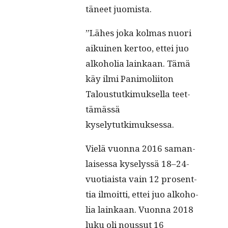
täneet juomista.
”Läh­es joka kol­mas nuori
aikuinen ker­too, ettei juo
alko­ho­lia lainkaan. Tämä
käy ilmi Pan­i­moli­iton
Talous­tutkimuk­sel­la teet­
tämässä
kyselytutkimuksessa.
Vielä vuon­na 2016 saman­
laises­sa kyselyssä 18–24-
vuotiaista vain 12 pros­ent­
tia ilmoit­ti, ettei juo alko­ho­
lia lainkaan. Vuon­na 2018
luku oli nous­sut 16