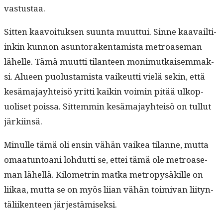
vastustaa.
Sit­ten kaavoituk­sen suun­ta muut­tui. Sinne kaavailti­
inkin kun­non asun­torak­en­tamista metroase­man
lähelle. Tämä muut­ti tilanteen mon­imutkaisem­mak­
si. Alueen puo­lus­tamista vaikeut­ti vielä sekin, että
kesä­ma­jay­hteisö yrit­ti kaikin voimin pitää ulkop­
uoliset pois­sa. Sit­tem­min kesä­ma­jay­hteisö on tul­lut
järkiinsä.
Min­ulle tämä oli ensin vähän vaikea tilanne, mut­ta
omaatun­toani lohdut­ti se, ettei tämä ole metroase­
man lähel­lä. Kilo­metrin mat­ka metropy­säkille on
liikaa, mut­ta se on myös liian vähän toimi­van liityn­
täli­iken­teen järjestämiseksi.