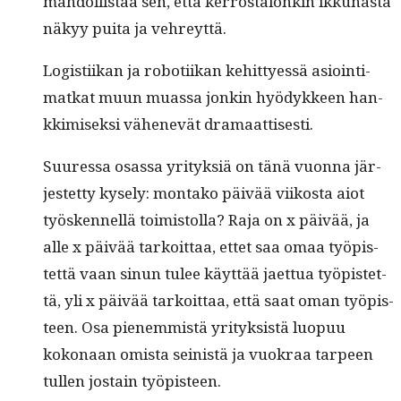
mah­dol­lis­taa sen, että ker­rostalonkin ikku­nas­ta
näkyy pui­ta ja vehreyttä.
Logis­ti­ikan ja roboti­ikan kehit­tyessä asioin­ti­
matkat muun muas­sa jonkin hyödyk­keen han­
kkimisek­si vähenevät dramaattisesti.
Suures­sa osas­sa yri­tyk­siä on tänä vuon­na jär­
jestet­ty kyse­ly: mon­tako päivää viikos­ta aiot
työsken­nel­lä toimis­tol­la? Raja on x päivää, ja
alle x päivää tarkoit­taa, ettet saa omaa työpis­
tet­tä vaan sin­un tulee käyt­tää jaet­tua työpis­tet­
tä, yli x päivää tarkoit­taa, että saat oman työpis­
teen. Osa pienem­mistä yri­tyk­sistä luop­uu
kokon­aan omista sein­istä ja vuokraa tarpeen
tullen jostain työpisteen.