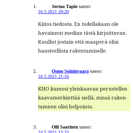
Jorma Tapio
sanoo:
16.5.2021 20:20
Kiitos tiedos­ta. En todel­lakaan ole
havain­nut medi­an tästä kir­joit­ta­van.
Kuul­lut jostain että maaperä olisi
haas­teel­lista rakentamiselle.
Osmo Soininvaara
sanoo:
16.5.2021 21:16
KHO kumosi yleiskaa­van perustellen
kaavamerk­int­tää siel­lä, mis­sä rak­en­
tam­nen olisi helpointa.
Olli Saarinen
sanoo:
24.5.2021 15:33