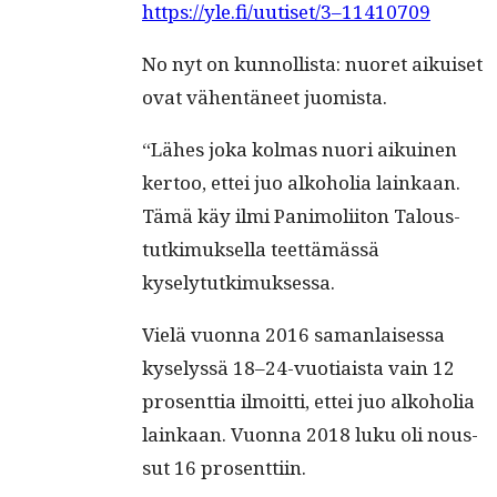
https://yle.fi/uutiset/3–11410709
No nyt on kun­nol­lista: nuoret aikuiset
ovat vähen­täneet juomista.
“Läh­es joka kol­mas nuori aikuinen
ker­too, ettei juo alko­ho­lia lainkaan.
Tämä käy ilmi Pan­i­moli­iton Talous­
tutkimuk­sel­la teet­tämässä
kyselytutkimuksessa.
Vielä vuon­na 2016 saman­laises­sa
kyselyssä 18–24-vuotiaista vain 12
pros­ent­tia ilmoit­ti, ettei juo alko­ho­lia
lainkaan. Vuon­na 2018 luku oli nous­
sut 16 prosenttiin.