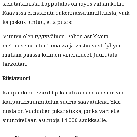
sien taita­mista. Lop­putu­los on myös vähän kol­ho.
Kaavas­sa ei määrätä raken­nus­su­un­nit­telus­ta, vaik­
ka joskus tun­tuu, että pitäisi.
Muuten olen tyy­tyväi­nen. Paljon asukkai­ta
metroase­man tun­tu­mas­sa ja vas­taavasti lyhyen
matkan päässä kun­non viher­alueet. Juuri tätä
tarkoitan.
Riis­tavuori
Kaupunkibule­vardit pikaratikoi­neen on vihreän
kaupunkisu­un­nit­telun suuria saavu­tuk­sia. Yksi
niistä on Vihd­in­tien pikaratik­ka, jon­ka var­relle
suun­nitel­laan asun­to­ja 14 000 asukkaalle.