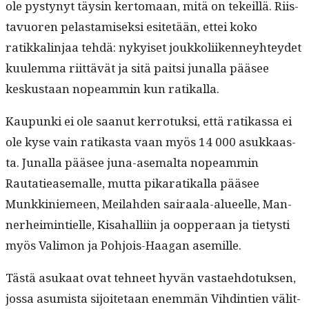
ole pystynyt täysin ker­tomaan, mitä on tekeil­lä. Riis­
tavuoren pelas­tamisek­si esitetään, ettei koko
ratikkalin­jaa tehdä: nykyiset joukkoli­iken­ney­htey­det
kuulem­ma riit­tävät ja sitä pait­si junal­la pääsee
keskus­taan nopeam­min kun ratikalla.
Kaupun­ki ei ole saanut ker­ro­tuk­si, että ratikas­sa ei
ole kyse vain ratikas­ta vaan myös 14 000 asukkaas­
ta. Junal­la pääsee juna-ase­mal­ta nopeam­min
Rautatiease­malle, mut­ta pikaratikalla pääsee
Munkkiniemeen, Meilah­den sairaala-alueelle, Man­
ner­heim­intielle, Kisa­hal­li­in ja oop­per­aan ja tietysti
myös Val­imon ja Pohjois-Haa­gan asemille.
Tästä asukaat ovat tehneet hyvän vas­tae­hdo­tuk­sen,
jos­sa asum­ista sijoite­taan enem­män Vihd­in­tien välit­