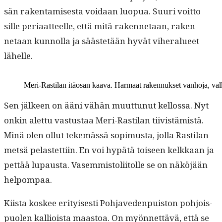
sän rak­en­tamis­es­ta voidaan luop­ua. Suuri voit­to
sille peri­aat­teelle, että mitä raken­netaan, raken­
netaan kun­nol­la ja säästetään hyvät viher­alueet
lähelle.
Meri-Rasti­lan itäosan kaa­va. Har­maat raken­nuk­set van­ho­ja, val
Sen jäl­keen on ääni vähän muut­tunut kel­los­sa. Nyt
onkin alet­tu vas­tus­taa Meri-Rasti­lan tiivistämistä.
Minä olen ollut tekemässä sopimus­ta, jol­la Rasti­lan
met­sä pelastet­ti­in. En voi hypätä toiseen kelkkaan ja
pet­tää lupaus­ta. Vasem­mis­toli­itolle se on näköjään
helpompaa.
Kiista kos­kee eri­tyis­es­ti Poh­jave­den­puis­ton pohjois­
puolen kallioista maas­toa. On myön­net­tävä, että se