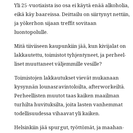
Yli 25-vuo­ti­aista iso osa ei käytä enää alko­ho­lia,
eikä käy baareis­sa. Deit­tailu on siir­tynyt net­ti­in,
ja yök­er­hon sijaan tre­f­fit sovi­taan
luontopolulle.
Mitä tiivi­iseen kaupunki­in jää, kun kivi­jalat on
lakkautet­tu, toimis­tot tyh­jen­tyneet, ja per­heel­
liset muut­ta­neet väl­jem­mille vesille?
Toimis­to­jen lakkau­tuk­set vievät mukanaan
kysyn­nän lounas­rav­in­toloil­ta, after­workeiltä.
Per­heel­lis­ten muu­tot taas kaiken maail­man
turhil­ta huvi­tuk­sil­ta, joi­ta las­ten van­hem­mat
todel­lisu­udessa vihaa­vat yli kaiken.
Helsinki­in jää spurgut, työt­tömät, ja maa­han­