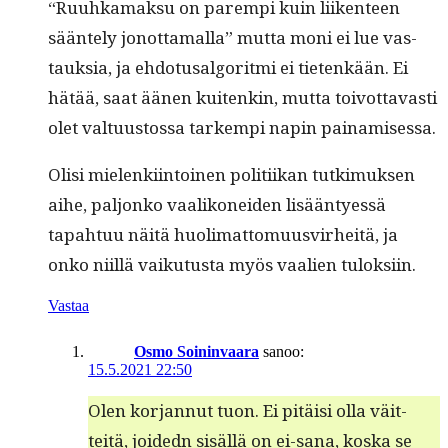
“Ruuhka­mak­su on parem­pi kuin liiken­teen
sään­te­ly jonot­ta­mal­la” mut­ta moni ei lue vas­
tauk­sia, ja ehdo­tusal­go­rit­mi ei tietenkään. Ei
hätää, saat äänen kuitenkin, mut­ta toiv­ot­tavasti
olet val­tu­us­tossa tarkem­pi napin painamisessa.
Olisi mie­lenki­in­toinen poli­ti­ikan tutkimuk­sen
aihe, paljonko vaa­likonei­den lisään­tyessä
tapah­tuu näitä huoli­mat­to­muusvirheitä, ja
onko niil­lä vaiku­tus­ta myös vaalien tuloksiin.
Vastaa
Osmo Soininvaara
sanoo:
15.5.2021 22:50
Olen kor­jan­nut tuon. Ei pitäisi olla väit­
teitä, joid­edn sisäl­lä on ei-sana, kos­ka se