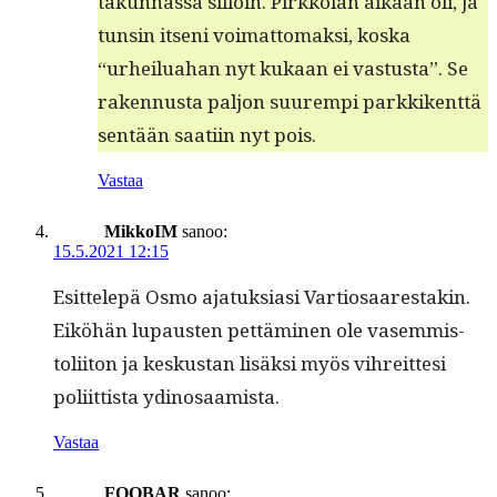
takun­nas­sa sil­loin. Pirkkolan aikaan oli, ja
tun­sin itseni voimat­tomak­si, kos­ka
“urheilu­a­han nyt kukaan ei vas­tus­ta”. Se
raken­nus­ta paljon suurem­pi parkkikent­tä
sen­tään saati­in nyt pois.
Vastaa
MikkoIM
sanoo:
15.5.2021 12:15
Esit­telepä Osmo ajatuk­si­asi Var­tiosaarestakin.
Eiköhän lupausten pet­tämi­nen ole vasem­mis­
toli­iton ja keskus­tan lisäk­si myös vihre­itte­si
poli­it­tista ydinosaamista.
Vastaa
FOOBAR
sanoo: