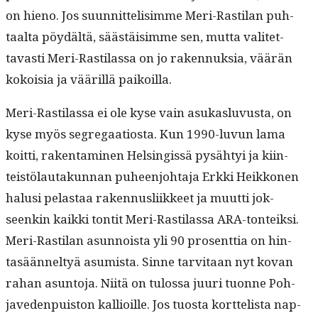
on hieno. Jos suun­nit­telisimme Meri-Rasti­lan puh­
taal­ta pöy­dältä, säästäisimme sen, mut­ta valitet­
tavasti Meri-Rasti­las­sa on jo raken­nuk­sia, väärän
kokoisia ja vääril­lä paikoilla.
Meri-Rasti­las­sa ei ole kyse vain asukaslu­vus­ta, on
kyse myös seg­re­gaa­tios­ta. Kun 1990-luvun lama
koit­ti, rak­en­t­a­mi­nen Helsingis­sä pysähtyi ja kiin­
teistölau­takun­nan puheen­jo­hta­ja Erk­ki Heikko­nen
halusi pelas­taa raken­nus­li­ik­keet ja muut­ti jok­
seenkin kaik­ki ton­tit Meri-Rasti­las­sa ARA-ton­teik­si.
Meri-Rasti­lan asun­noista yli 90 pros­ent­tia on hin­
tasään­nel­tyä asum­ista. Sinne tarvi­taan nyt kovan
rahan asun­to­ja. Niitä on tulos­sa juuri tuonne Poh­
jave­den­puis­ton kallioille. Jos tuos­ta kort­telista nap­