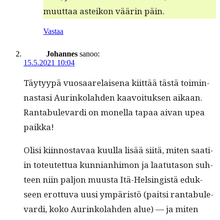
muut­taa asteikon väärin päin.
Vastaa
Johannes
sanoo:
15.5.2021 10:04
Täy­tyypä vuosaare­laise­na kiit­tää tästä toimin­
nas­tasi Aurinko­lah­den kaavoituk­sen aikaan.
Rantab­ule­var­di on monel­la tapaa aivan upea
paikka!
Olisi kiin­nos­tavaa kuul­la lisää siitä, miten saati­
in toteutet­tua kun­ni­an­hi­mon ja laatu­ta­son suh­
teen niin paljon muus­ta Itä-Helsingistä eduk­
seen erot­tu­va uusi ympäristö (pait­si rantab­ule­
var­di, koko Aurinko­lah­den alue) — ja miten