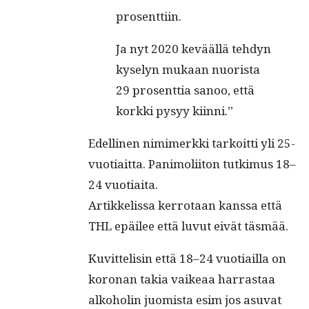
prosenttiin.
Ja nyt 2020 kevääl­lä teh­dyn
kyse­lyn mukaan nuorista
29 pros­ent­tia sanoo, että
kork­ki pysyy kiinni.”
Edelli­nen nim­imerk­ki tarkoit­ti yli 25-
vuo­ti­ait­ta. Pan­i­moli­iton tutkimus 18–
24 vuotiaita.
Artikke­lis­sa ker­ro­taan kanssa että
THL epäilee että luvut eivät täsmää.
Kuvit­telisin että 18–24 vuo­ti­ail­la on
koro­nan takia vaikeaa har­ras­taa
alko­holin juomista esim jos asu­vat