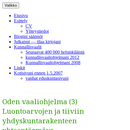
Siirry
Valikko
sisältöön
Etusivu
Esittely
CV
Yhteystiedot
Blogini säännöt
Julkaisut — tilaa kirjojani
Kunnallisvaalit
Seuraavat 400 000 helsinkiläistä
kunnallisvaaliohjelmani 2012
Kunnallisvaaliohjelmani 2008
Linkit
Kotisivuni ennen 1.5.2007
vanhat eduskuntasivuni
Oden vaaliohjelma (3)
Luontoarvojen ja tiiviin
yhdyskuntarakenteen