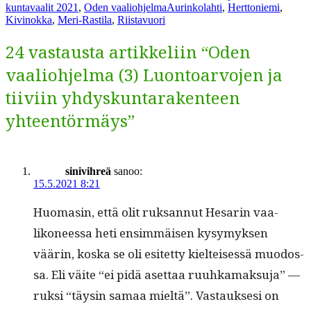
Avainsanat
kuntavaalit 2021
,
Oden vaaliohjelma
Aurinkolahti
,
Herttoniemi
,
Kivinokka
,
Meri-Rastila
,
Riistavuori
24 vastausta artikkeliin “Oden
vaaliohjelma (3) Luontoarvojen ja
tiiviin yhdyskuntarakenteen
yhteentörmäys”
sinivihreä
sanoo:
15.5.2021 8:21
Huo­masin, että olit ruk­san­nut Hesarin vaa­
likoneessa heti ensim­mäisen kysymyk­sen
väärin, kos­ka se oli esitet­ty kiel­teisessä muo­dos­
sa. Eli väite “ei pidä aset­taa ruuhka­mak­su­ja” —
ruk­si “täysin samaa mieltä”. Vas­tauk­sesi on