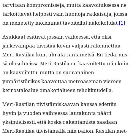
tarvi­taan kom­pro­mis­se­ja, mut­ta kaavoituk­ses­sa ne
tarkoit­ta­vat hel­posti vain huono­ja ratkaisu­ja, jois­sa
on menetet­ty molem­mat tavoitel­lut näköko­h­dat.
[1]
Asukkaat esit­tivät jos­sain vai­heessa, että olisi
järkeväm­pää tiivistää kovin väljästi raken­net­tua
Meri-Rasti­laa kuin uhra­ta rantamet­sä. En tiedä, mis­
sä olo­suhteis­sa Meri-Rasti­la on kaavoitet­tu niin kuin
on kaavoitet­tu, mut­ta on suo­ranainen
ympäristörikos kaavoit­taa metroase­man viereen
ker­rostaloalue omako­tialueen tehokkuudella.
Meri-Rasti­lan tiivistämiskaa­van kanssa edet­ti­in
hyvin ja vuo­den vai­h­teessa lau­takun­ta päät­ti
yksimielis­es­ti, että kos­ka rak­en­tamista saadaan
Meri-Rasti­laa tiivistämäl­lä niin paljon, Rasti­lan met­