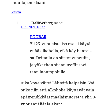
muut­ta­jien klaanit.
Vastaa
R.Silfverberg
sanoo:
16.5.2021 10:27
FOOBAR
:
Yli 25-vuo­ti­aista iso osa ei käytä
enää alko­ho­lia, eikä käy baareis­
sa. Deit­tailu on siir­tynyt net­ti­in,
ja yök­er­hon sijaan tre­f­fit sovi­
taan luontopolulle.
Aika kova väite! Lähteitä kaipaisin. Vai
onko niin että alko­ho­lia käyt­tävät vain
epätrendikkäät maalais­nuoret ja yli 50-
vuo­ti­aat äijät ja akat?