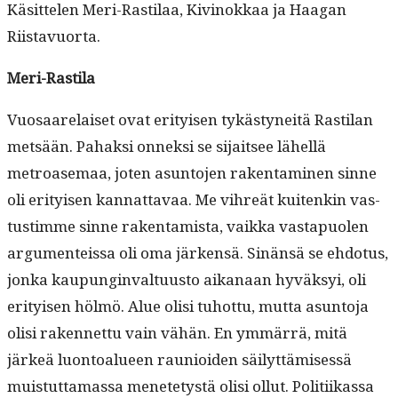
Käsit­te­len Meri-Rasti­laa, Kivi­nokkaa ja Haa­gan
Riistavuorta.
Meri-Rasti­la
Vuosaare­laiset ovat eri­tyisen tykästyneitä Rasti­lan
met­sään. Pahak­si onnek­si se sijait­see lähel­lä
metroase­maa, joten asun­to­jen rak­en­t­a­mi­nen sinne
oli eri­tyisen kan­nat­tavaa. Me vihreät kuitenkin vas­
tus­timme sinne rak­en­tamista, vaik­ka vastapuolen
argu­menteis­sa oli oma järken­sä. Sinän­sä se ehdo­tus,
jon­ka kaupung­in­val­tu­us­to aikanaan hyväksyi, oli
eri­tyisen hölmö. Alue olisi tuhot­tu, mut­ta asun­to­ja
olisi raken­net­tu vain vähän. En ymmär­rä, mitä
järkeä luon­toalueen rau­nioiden säi­lyt­tämisessä
muis­tut­ta­mas­sa menete­tys­tä olisi ollut. Poli­ti­ikas­sa