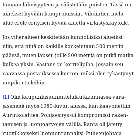
tömään läheisyy­teen ja säästetään puis­toa. Tässä on
ainek­set hyvään kom­pro­mis­si­in. Vihd­in­tien melu­
alue ei ole eri­tyisen hyvää aluet­ta virkistyskäytölle.
Jos viher­alueet keskitetään kun­nol­lisik­si alueik­si
niin, että niitä on kaikille korkein­taan 500 metrin
päässä, miten lapset, joille 500 metriä on pitkä mat­ka
kulkea yksin. Vas­taus on kort­telip­i­ha. Jos­sain seu­
raavas­sa postauk­ses­sa ker­ron, mik­si olen tykästynyt
umpikortteleihin.
[1]
Olin kaupunkisu­un­nit­telu­lau­takun­nas­sa vara­
jäse­nenä myös 1980-luvun alus­sa, kun kaavoitet­ti­in
Aurinko­lahtea. Poh­jae­si­tys oli kom­pro­mis­si rak­en­
tamisen ja luon­toar­vo­jen välil­lä. Ranta oli jätet­ty
ruovikkoisek­si luon­non­ran­naksi. Puheen­jo­hta­ja