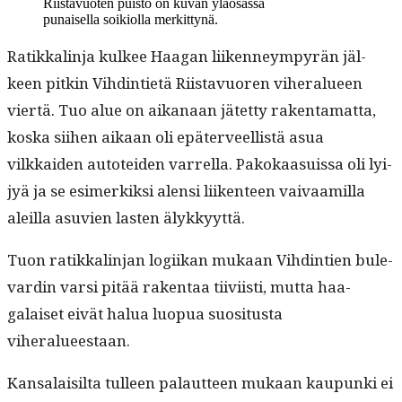
Riis­tavuoten puis­to on kuvan yläosas­sa
punaisel­la soiki­ol­la merkittynä.
Ratikkalin­ja kul­kee Haa­gan liiken­neympyrän jäl­
keen pitkin Vihd­in­ti­etä Riis­tavuoren viher­alueen
viertä. Tuo alue on aikanaan jätet­ty rak­en­ta­mat­ta,
kos­ka siihen aikaan oli epäter­veel­listä asua
vilkkaiden autotei­den var­rel­la. Pakokaa­su­is­sa oli lyi­
jyä ja se esimerkik­si alen­si liiken­teen vaivaamil­la
aleil­la asu­vien las­ten älykkyyttä.
Tuon ratikkalin­jan logi­ikan mukaan Vihd­in­tien bule­
vardin var­si pitää rak­en­taa tiivi­isti, mut­ta haa­
galaiset eivät halua luop­ua suosi­tus­ta
viheralueestaan.
Kansalaisil­ta tulleen palaut­teen mukaan kaupun­ki ei