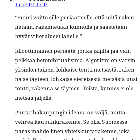
15.5.2021 15:03
“Suuri voit­to sille peri­aat­teelle, että mitä raken­
netaan, raken­netaan kun­nol­la ja säästetään
hyvät viher­alueet lähelle.”
Idioot­ti­mainen peri­aate, jon­ka jäljiltä jää vain
pelkkää betoni­bru­tal­is­mia. Algo­rit­mi on varsin
yksinker­tainen: lohkaise tont­ti met­sästä, raken­
na se täy­teen, lohkaise viereis­es­tä met­sästä uusi
tont­ti, raken­na se täy­teen. Toista, kunnes ei ole
met­sää jäljellä.
Puu­tarhakaupun­gin ideana on väljä, mut­ta
vehreä kaupunki­rakenne. Se olisi Suomes­sa
paras mah­dolli­nen yhteiskun­tarakenne, joka