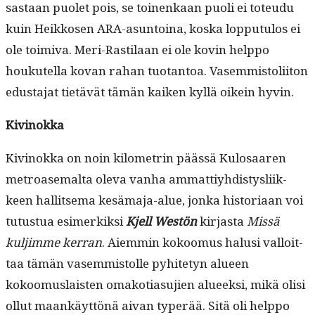
sas­taan puo­let pois, se toinenkaan puoli ei toteudu
kuin Heikkosen ARA-asun­toina, kos­ka lop­putu­los ei
ole toimi­va. Meri-Rasti­laan ei ole kovin help­po
houkutel­la kovan rahan tuotan­toa. Vasem­mis­toli­iton
edus­ta­jat tietävät tämän kaiken kyl­lä oikein hyvin.
Kivi­nok­ka
Kivi­nok­ka on noin kilo­metrin päässä Kulosaaren
metroase­mal­ta ole­va van­ha ammat­tiy­hdis­tys­li­ik­
keen hal­lit­se­ma kesä­ma­ja-alue, jon­ka his­to­ri­aan voi
tutus­tua esimerkik­si
Kjell West­ön
kir­jas­ta
Mis­sä
kuljimme ker­ran
. Aiem­min kokoomus halusi val­loit­
taa tämän vasem­mis­tolle pyhite­tyn alueen
kokoomus­lais­ten omako­ti­a­su­jien alueek­si, mikä olisi
ollut maankäyt­tönä aivan type­r­ää. Sitä oli help­po