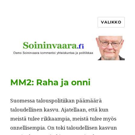
VALIKKO
MM2: Raha ja onni
Suomes­sa talous­poli­ti­ikan päämäärä
taloudelli­nen kasvu. Ajatel­laan, että kun
meistä tulee rikkaampia, meistä tulee myös
onnel­lisem­pia. On toki taloudel­lisen kasvun