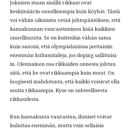
Jokaisen maan sisäl­lä rikkaat ovat
keskimäärin onnel­lisem­pia kuin köy­hät. Tästä
voi vähän oikaisten vetää johtopäätök­sen, että
kansakun­nan vauras­tu­mi­nen lisää kaikkien
onnel­lisu­ut­ta. Se on kuitenkin vähän sama
kuin sanoisi, että olympialai­sis­sa jaet­taisi­in
enem­män kul­tami­tale­ja, jos dop­ing sal­lit­taisi­
in. Olen­nainen osa rikkaiden onnes­ta johtuu
siitä, että he ovat rikkaampia kuin muut. On
loogis­es­ti mah­do­ton­ta, että kaik­ki voisi­vat olla
mui­ta rikkaampia. Kyse on suh­teel­lis­es­ta
rikkaudesta.
Kun kansakun­ta vauras­tuu, ihmiset voivat
kulut­taa enem­män, mut­ta vain sel­l­aisia