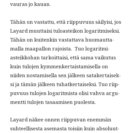
vauras jo kauan.
Tähän on vas­tat­tu, että riip­pu­vu­us säi­ly­isi, jos
Layard muut­taisi tuloast­eikon log­a­r­it­misek­si.
Tähän on kuitenkin vas­tat­ta­va huo­maut­ta­
mal­la maa­pal­lon rajoista. Tuo log­a­r­it­mi­
asteikko­han tarkoit­taisi, että sama vaiku­tus
kuin tulo­jen kym­menker­tais­tamisel­la on
niiden nos­tamisel­la sen jäl­keen satak­er­taisek­
si ja tämän jäl­keen tuhatk­er­taisek­si. Tuo riip­
pu­vu­us tulo­jen log­a­r­it­mista olisi vah­va argu­
ment­ti tulo­jen tasaamisen puolesta.
Layard näkee onnen riip­pu­van enem­män
suh­teel­lis­es­ta ase­mas­ta toisi­in kuin absolu­ut­