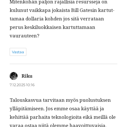
Mitenko­hän paljon rajal­lisia resursse­ja on
kulunut vaikka­pa jokaista Bill Gatesin kar­tut­
ta­maa dol­lar­ia kohden jos sitä ver­rataan
perus keskilu­okkaisen kar­tut­ta­maan
vaurauteen?
Vastaa
Riku
sanoo:
7.12.2025 10:16
Talouskasvua tarvi­taan myös puo­lus­tuk­sen
ylläpitämiseen. Jos emme osaa käyt­tää ja
kehit­tää parhai­ta teknolo­gioi­ta eikä meil­lä ole
varaa ostaa niitä olemme haavoittuvaisia.