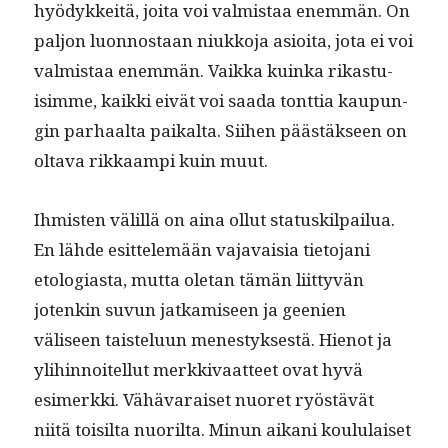
hyödykkeitä, joi­ta voi valmis­taa enem­män. On
paljon luon­nos­taan niukko­ja asioi­ta, jota ei voi
valmis­taa enem­män. Vaik­ka kuin­ka rikas­tu­
isimme, kaik­ki eivät voi saa­da tont­tia kaupun­
gin parhaal­ta paikalta. Siihen päästäk­seen on
olta­va rikkaampi kuin muut.
Ihmis­ten välil­lä on aina ollut sta­tuskil­pailua.
En lähde esit­telemään vajavaisia tieto­jani
etolo­gias­ta, mut­ta ole­tan tämän liit­tyvän
jotenkin suvun jatkamiseen ja gee­nien
väliseen tais­telu­un men­estyk­ses­tä. Hienot ja
yli­hin­noitel­lut merkki­vaat­teet ovat hyvä
esimerk­ki. Vähä­varaiset nuoret ryöstävät
niitä toisil­ta nuo­ril­ta. Min­un aikani koul­u­laiset