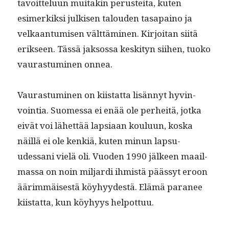
tavoit­telu­un muitakin perustei­ta, kuten
esimerkik­si julkisen talouden tas­apaino ja
velka­an­tu­misen vält­tämi­nen. Kir­joi­tan siitä
erik­seen. Tässä jak­sos­sa keski­tyn siihen, tuoko
vauras­tu­mi­nen onnea.
Vauras­tu­mi­nen on kiis­tat­ta lisän­nyt hyv­in­
voin­tia. Suomes­sa ei enää ole per­heitä, jot­ka
eivät voi lähet­tää lap­si­aan koulu­un, kos­ka
näil­lä ei ole kenkiä, kuten min­un lap­su­
udessani vielä oli. Vuo­den 1990 jäl­keen maail­
mas­sa on noin mil­jar­di ihmistä päässyt eroon
äärim­mäis­es­tä köy­hyy­destä. Elämä para­nee
kiis­tat­ta, kun köy­hyys helpottuu.