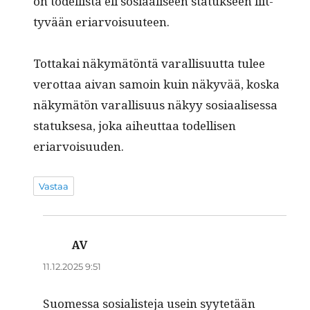
on todel­lista eli sosi­aaliseen statuk­seen liit­
tyvään eriarvoisuuteen.
Tot­takai näkymätön­tä var­al­lisu­ut­ta tulee
verot­taa aivan samoin kuin näkyvää, kos­ka
näkymätön var­al­lisu­us näkyy sosi­aalises­sa
statuk­sesa, joka aiheut­taa todel­lisen
eriarvoisuuden.
Vastaa
AV
sanoo:
11.12.2025 9:51
Suomes­sa sosial­is­te­ja usein syytetään