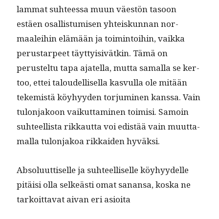
lam­mat suh­teessa muun väestön tasoon
estäen osal­lis­tu­misen yhteiskun­nan nor­
maalei­hin elämään ja toim­intoi­hin, vaik­ka
perus­tarpeet täyt­ty­i­sivätkin. Tämä on
perustel­tu tapa ajatel­la, mut­ta samal­la se ker­
too, ettei taloudel­lisel­la kasvul­la ole mitään
tekemistä köy­hyy­den tor­ju­mi­nen kanssa. Vain
tulon­jakoon vaikut­ta­mi­nen toimisi. Samoin
suh­teel­lista rikkaut­ta voi edis­tää vain muut­ta­
mal­la tulon­jakoa rikkaiden hyväksi.
Absolu­ut­tiselle ja suh­teel­liselle köy­hyy­delle
pitäisi olla selkeästi omat sanansa, kos­ka ne
tarkoit­ta­vat aivan eri asioita