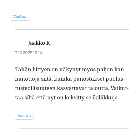
Vastaa
Jaakko K
sanoo:
7.12.2025 16:14
Tähän liit­tyen on näkynyt myös paljon kan­
nan­ot­to­ja siitä, kuin­ka panos­tuk­set puo­lus­
tus­te­ol­lisu­u­teen kas­vat­ta­vat talout­ta. Vaikut­
taa siltä että nyt on kek­sit­ty se ikiliikkuja.
Vastaa