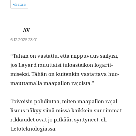
Vastaa
AV
sanoo:
6.12.2025 23:01
“Tähän on vas­tat­tu, että riip­pu­vu­us säi­ly­isi,
jos Layard muut­taisi tuloast­eikon log­a­r­it­
misek­si. Tähän on kuitenkin vas­tat­ta­va huo­
maut­ta­mal­la maa­pal­lon rajoista.”
Toivoisin pohd­in­taa, miten maa­pal­lon rajal­
lisu­us näkyy siinä mis­sä kaikkein suurim­mat
rikkaudet ovat jo pitkään syn­tyneet, eli
tietoteknologiassa.