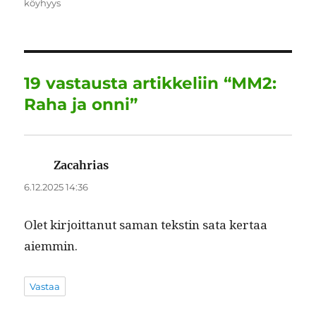
köyhyys
b
r
d
A
r
o
I
p
a
o
n
p
m
19 vastausta artikkeliin “MM2:
k
Raha ja onni”
Zacahrias
sanoo:
6.12.2025 14:36
Olet kir­joit­tanut saman tek­stin sata ker­taa
aiemmin.
Vastaa