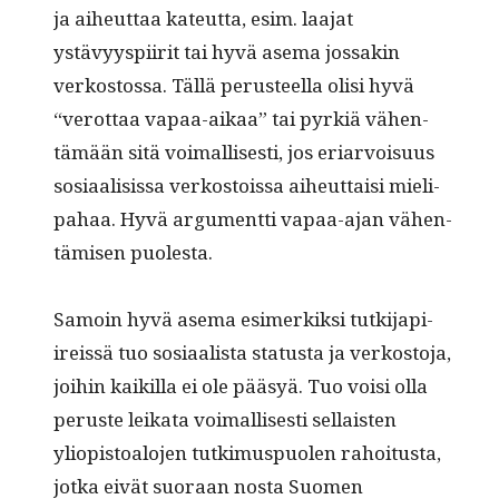
ja aiheut­taa kateut­ta, esim. laa­jat
ystävyyspi­ir­it tai hyvä ase­ma jos­sakin
verkos­tossa. Täl­lä perus­teel­la olisi hyvä
“verot­taa vapaa-aikaa” tai pyrk­iä vähen­
tämään sitä voimallis­es­ti, jos eri­ar­voisu­us
sosi­aal­i­sis­sa verkos­tois­sa aiheut­taisi mieli­
pa­haa. Hyvä argu­ment­ti vapaa-ajan vähen­
tämisen puolesta.
Samoin hyvä ase­ma esimerkik­si tutk­i­japi­
ireis­sä tuo sosi­aal­ista sta­tus­ta ja verkos­to­ja,
joi­hin kaikil­la ei ole pääsyä. Tuo voisi olla
peruste leika­ta voimallis­es­ti sel­l­ais­ten
yliopis­toalo­jen tutkimus­puolen rahoi­tus­ta,
jot­ka eivät suo­raan nos­ta Suomen