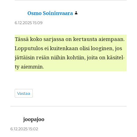
Osmo Soininvaara
sanoo:
6.12.2025 15:09
Tässä koko sar­jas­sa on ker­taus­ta aiem­paan.
Lop­putu­los ei kuitenkaan olisi loogi­nen, jos
jät­täisin reiän niihin kohti­in, joi­ta on käsitel­
ty aiemmin.
Vastaa
joopajoo
sanoo:
6.12.2025 15:02