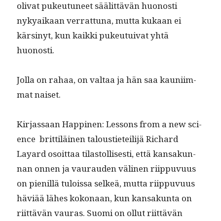
oli­vat pukeu­tuneet säälit­tävän huonos­ti
nykyaikaan ver­rat­tuna, mut­ta kukaan ei
kärsinyt, kun kaik­ki pukeu­tu­i­v­at yhtä
huonosti.
Jol­la on rahaa, on val­taa ja hän saa kau­ni­im­
mat naiset.
Kir­jas­saan Hap­pinen: Lessons from a new sci­
ence brit­tiläi­nen talousti­eteil­i­jä Richard
Layard osoit­taa tilas­tol­lis­es­ti, että kansakun­
nan onnen ja vau­rau­den väli­nen riip­pu­vu­us
on pie­nil­lä tulois­sa selkeä, mut­ta riip­pu­vu­us
häviää läh­es kokon­aan, kun kansakun­ta on
riit­tävän vauras. Suo­mi on ollut riit­tävän