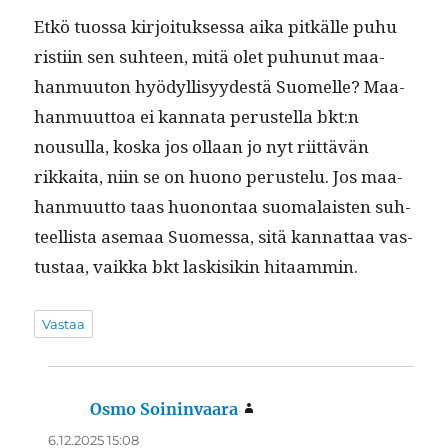
Etkö tuos­sa kir­joituk­ses­sa aika pitkälle puhu
ris­ti­in sen suh­teen, mitä olet puhunut maa­
han­muu­ton hyödyl­lisyy­destä Suomelle? Maa­
han­muut­toa ei kan­na­ta perustel­la bkt:n
nousul­la, kos­ka jos ollaan jo nyt riit­tävän
rikkai­ta, niin se on huono perustelu. Jos maa­
han­muut­to taas huonon­taa suo­ma­lais­ten suh­
teel­lista ase­maa Suomes­sa, sitä kan­nat­taa vas­
tus­taa, vaik­ka bkt lask­isikin hitaammin.
Vastaa
Osmo Soininvaara
sanoo:
6.12.2025 15:08