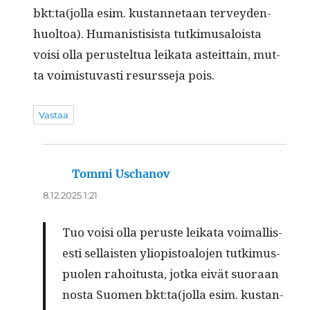
bkt:ta(jolla esim. kus­tan­netaan ter­vey­den­
huoltoa). Human­is­ti­sista tutkimusa­loista
voisi olla perustel­tua leika­ta asteit­tain, mut­
ta voimis­tu­vasti resursse­ja pois.
Vastaa
Tommi Uschanov
sanoo:
8.12.2025 1:21
Tuo voisi olla peruste leika­ta voimallis­
es­ti sel­l­ais­ten yliopis­toalo­jen tutkimus­
puolen rahoi­tus­ta, jot­ka eivät suo­raan
nos­ta Suomen bkt:ta(jolla esim. kus­tan­