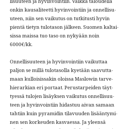
lisu­u­teen ja hyv­in­voin­ti­in. Vaik­ka taloudel­la
onkin kausali­teet­ti hyv­in­voin­ti­in ja onnel­lisu­
u­teen, niin sen vaiku­tus on tutk­i­tusti hyvin
pien­tä tietyn tulota­son jäl­keen. Suomen kaltai­
sis­sa mais­sa tuo taso on nykyään noin
6000€/kk.
Onnel­lisu­u­teen ja hyv­in­voin­ti­in vaikut­taa
paljon se mil­lä tulota­sol­la kyetään saavut­ta­
maan kul­loi­sis­sakin olois­sa Maslowin tarve­
hier­arkian eri por­taat. Perus­tarpei­den täyt­
tyessä tulo­jen lisäyk­sen vaiku­tus onnel­lisu­u­
teen ja hyv­in­voin­ti­in hidas­tuu aivan samaan
tahti­in kuin pyra­midin tilavu­u­den lisään­tymi­
nen sen korkeu­den kas­vaes­sa. Ja yleen­sä