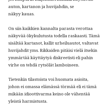
auton, kar­tanon ja huvi­jahdin, se
näkyy kauas.
On siis kaikkien kannal­ta paras­ta verot­taa
näkyvää ökyku­lu­tus­ta todel­la raskaasti. Tämä
sisältää kar­tan­ot, kallit urheilu­au­tot, val­ta­vat
huvi­jahdit yms. Rikkaiden pitäisi vielä itsekin
ymmärtää käyt­täy­tyä diskreetisti eli pahin
virhe on tehdä ryt­sölät lamboineen.
Tietenkin tilas­toista voi huo­ma­ta asioi­ta,
johon ei omas­sa elämässä tör­mää eli ei tämä
mikään idioot­ti­var­ma keino ole vähen­tää
yleistä harmistusta.