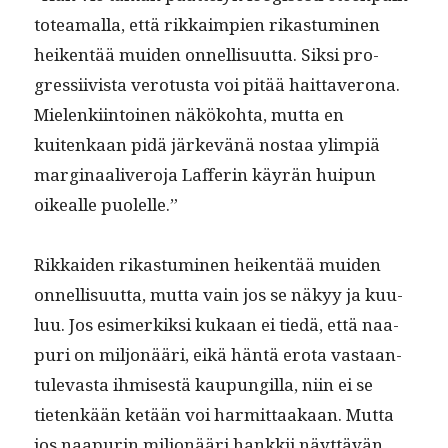
totea­mal­la, että rikkaimpi­en rikas­tu­mi­nen
heiken­tää muiden onnel­lisu­ut­ta. Sik­si pro­
gres­si­ivista vero­tus­ta voi pitää hait­taverona.
Mie­lenki­in­toinen näköko­h­ta, mut­ta en
kuitenkaan pidä järkevänä nos­taa ylimpiä
mar­gin­aaliv­ero­ja Laf­ferin käyrän huipun
oikealle puolelle.”
Rikkaiden rikas­tu­mi­nen heiken­tää muiden
onnel­lisu­ut­ta, mut­ta vain jos se näkyy ja kuu­
luu. Jos esimerkik­si kukaan ei tiedä, että naa­
puri on miljonääri, eikä hän­tä ero­ta vas­taan­
tulev­as­ta ihmis­es­tä kaupungilla, niin ei se
tietenkään ketään voi har­mit­taakaan. Mut­ta
jos naa­purin miljonääri han­kkii näyt­tävän