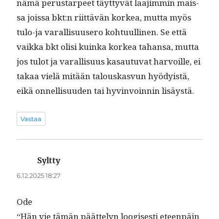
nämä perus­tarpeet täyt­tyvät laa­jim­min mais­
sa jois­sa bkt:n riit­tävän korkea, mut­ta myös
tulo-ja var­al­lisu­usero kohtu­ulli­nen. Se että
vaik­ka bkt olisi kuin­ka korkea tahansa, mut­ta
jos tulot ja var­al­lisu­us kasautu­vat har­voille, ei
takaa vielä mitään talouskasvun hyödy­istä,
eikä onnel­lisu­u­den tai hyv­in­voin­nin lisäystä.
Vastaa
Syltty
sanoo:
6.12.2025 18:27
Ode
“Hän vie tämän päät­te­lyn loogis­es­ti eteen­päin