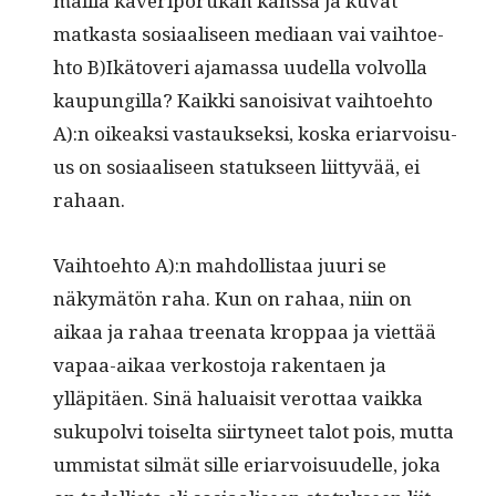
mail­la kaveri­porukan kanssa ja kuvat
matkas­ta sosi­aaliseen medi­aan vai vai­h­toe­
hto B)Ikätoveri aja­mas­sa uudel­la volvol­la
kaupungilla? Kaik­ki sanois­i­vat vai­h­toe­hto
A):n oikeak­si vas­tauk­sek­si, kos­ka eri­ar­voisu­
us on sosi­aaliseen statuk­seen liit­tyvää, ei
rahaan.
Vai­h­toe­hto A):n mah­dol­lis­taa juuri se
näkymätön raha. Kun on rahaa, niin on
aikaa ja rahaa treena­ta krop­paa ja viet­tää
vapaa-aikaa verkos­to­ja rak­en­taen ja
ylläpitäen. Sinä halu­aisit verot­taa vaik­ka
sukupolvi toiselta siir­tyneet talot pois, mut­ta
ummi­s­tat silmät sille eri­ar­voisu­udelle, joka