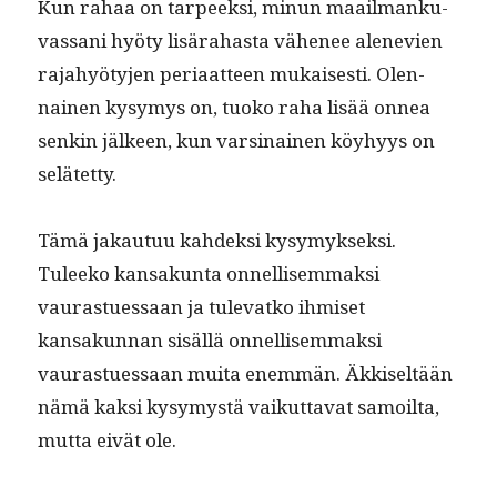
Kun rahaa on tarpeek­si, min­un maail­manku­
vas­sani hyö­ty lisära­has­ta vähe­nee alenevien
rajahyö­ty­jen peri­aat­teen mukaises­ti. Olen­
nainen kysymys on, tuoko raha lisää onnea
senkin jäl­keen, kun varsi­nainen köy­hyys on
selätetty.
Tämä jakau­tuu kahdek­si kysymyk­sek­si.
Tuleeko kansakun­ta onnel­lisem­mak­si
vaurastues­saan ja tule­vatko ihmiset
kansakun­nan sisäl­lä onnel­lisem­mak­si
vaurastues­saan mui­ta enem­män. Äkkiseltään
nämä kak­si kysymys­tä vaikut­ta­vat samoil­ta,
mut­ta eivät ole.