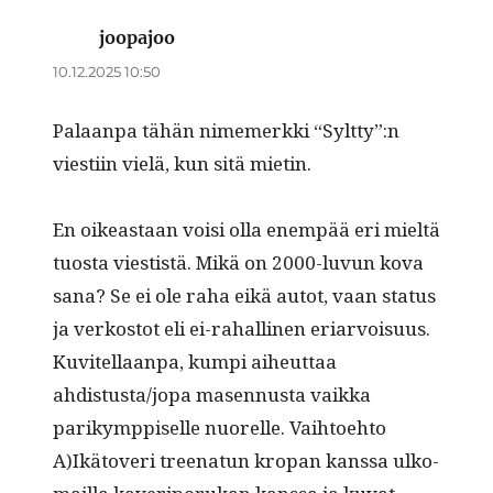
joopajoo
sanoo:
10.12.2025 10:50
Palaan­pa tähän nimemerk­ki “Syltty”:n
viesti­in vielä, kun sitä mietin.
En oikeas­t­aan voisi olla enem­pää eri mieltä
tuos­ta viestistä. Mikä on 2000-luvun kova
sana? Se ei ole raha eikä autot, vaan sta­tus
ja verkos­tot eli ei-rahalli­nen eri­ar­voisu­us.
Kuvitel­laan­pa, kumpi aiheut­taa
ahdistusta/jopa masen­nus­ta vaik­ka
parikymp­piselle nuorelle. Vai­h­toe­hto
A)Ikätoveri treenatun kropan kanssa ulko­