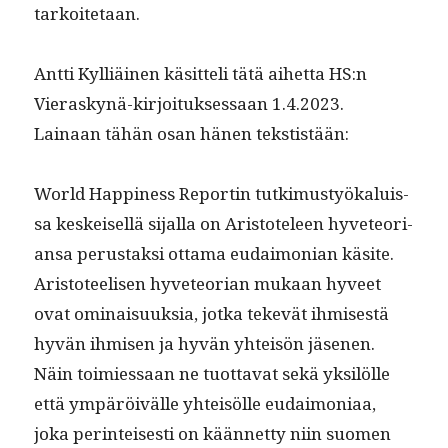
tarkoitetaan.
Antti Kyl­liäi­nen käsit­teli tätä aihet­ta HS:n
Vieraskynä-kir­joituk­ses­saan 1.4.2023.
Lainaan tähän osan hänen tekstistään:
World Hap­pi­ness Reportin tutkimustyökaluis­
sa keskeisel­lä sijal­la on Aris­toteleen hyveteo­ri­
ansa perus­tak­si otta­ma eudai­mon­ian käsite.
Aris­to­teelisen hyveteo­ri­an mukaan hyveet
ovat omi­naisuuk­sia, jot­ka tekevät ihmis­es­tä
hyvän ihmisen ja hyvän yhteisön jäse­nen.
Näin toimies­saan ne tuot­ta­vat sekä yksilölle
että ympäröivälle yhteisölle eudai­mo­ni­aa,
joka per­in­teis­es­ti on kään­net­ty niin suomen