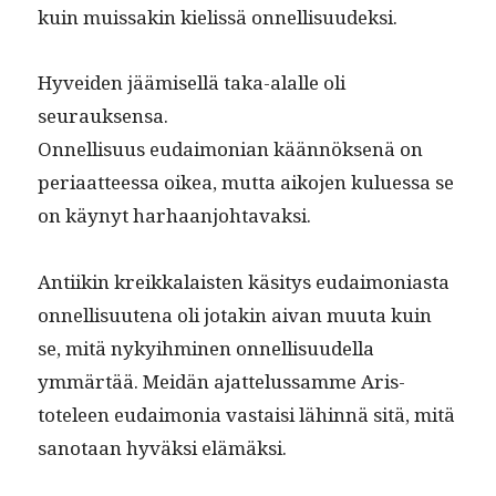
kuin muis­sakin kielis­sä onnellisuudeksi.
Hyvei­den jäämisel­lä taka-alalle oli
seurauksensa.
Onnel­lisu­us eudai­mon­ian kään­nök­senä on
peri­aat­teessa oikea, mut­ta aiko­jen kulues­sa se
on käynyt harhaanjohtavaksi.
Anti­ikin kreikkalais­ten käsi­tys eudai­mo­ni­as­ta
onnel­lisuute­na oli jotakin aivan muu­ta kuin
se, mitä nyky­ih­mi­nen onnel­lisu­udel­la
ymmärtää. Mei­dän ajat­telus­samme Aris­
toteleen eudai­mo­nia vas­taisi lähin­nä sitä, mitä
san­o­taan hyväk­si elämäksi.