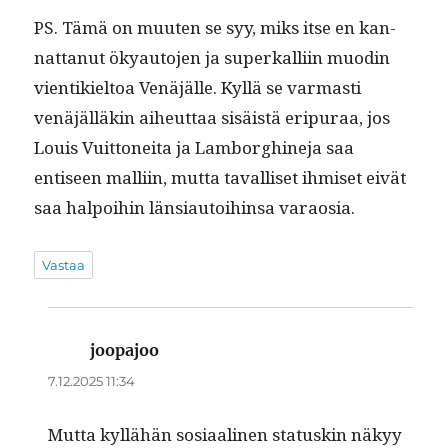
PS. Tämä on muuten se syy, miks itse en kan­
nat­tanut ökyau­to­jen ja superkalli­in muodin
vien­tikiel­toa Venäjälle. Kyl­lä se var­masti
venäjäl­läkin aiheut­taa sisäistä eripu­raa, jos
Louis Vuit­tonei­ta ja Lam­borgh­ine­ja saa
entiseen malli­in, mut­ta taval­liset ihmiset eivät
saa halpoi­hin län­si­au­toi­hin­sa varaosia.
Vastaa
joopajoo
sanoo:
7.12.2025 11:34
Mut­ta kyl­lähän sosi­aa­li­nen sta­tuskin näkyy