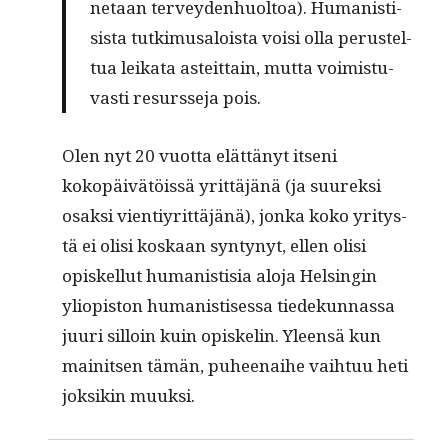
netaan ter­vey­den­huoltoa). Human­is­ti­
sista tutkimusa­loista voisi olla perustel­
tua leika­ta asteit­tain, mut­ta voimis­tu­
vasti resursse­ja pois.
Olen nyt 20 vuot­ta elät­tänyt itseni
kokopäivätöis­sä yrit­täjänä (ja suurek­si
osak­si vien­tiyrit­täjänä), jon­ka koko yri­tys­
tä ei olisi koskaan syn­tynyt, ellen olisi
opiskel­lut human­is­tisia alo­ja Helsin­gin
yliopis­ton human­is­tises­sa tiedekun­nas­sa
juuri sil­loin kuin opiske­lin. Yleen­sä kun
mainit­sen tämän, puheenai­he vai­h­tuu heti
jok­sikin muuksi.