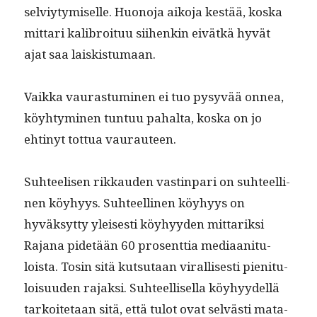
selviy­tymiselle. Huono­ja aiko­ja kestää, kos­ka
mit­tari kali­broituu siihenkin eivätkä hyvät
ajat saa laiskistumaan.
Vaik­ka vauras­tu­mi­nen ei tuo pysyvää onnea,
köy­htymi­nen tun­tuu pahal­ta, kos­ka on jo
ehtinyt tot­tua vaurauteen.
Suh­teelisen rikkau­den vastin­pari on suh­teelli­
nen köy­hyys. Suh­teelli­nen köy­hyys on
hyväksyt­ty yleis­es­ti köy­hyy­den mit­tarik­si
Rajana pide­tään 60 pros­ent­tia medi­aan­i­t­u­
loista. Tosin sitä kut­su­taan viral­lis­es­ti pien­i­t­u­
loisu­u­den rajak­si. Suh­teel­lisel­la köy­hyy­del­lä
tarkoite­taan sitä, että tulot ovat selvästi mata­