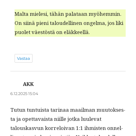
Mal­ta miele­si, tähän palataan myöhem­min.
On siinä pieni taloudelli­nen ongel­ma, jos liki
puo­let väestöstä on eläkkeellä.
Vastaa
AKK
sanoo:
6.12.2025 15:04
Tutun tun­tu­ista tari­naa maail­man muu­tok­ses­
ta ja opet­tavaista niille jot­ka luule­vat
talouskasvun kor­reloivan 1:1 ihmis­ten onnel­