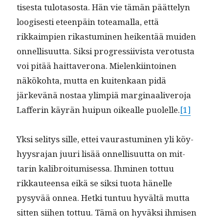
tis­es­ta tulota­sos­ta. Hän vie tämän päät­te­lyn
loogis­es­ti eteen­päin totea­mal­la, että
rikkaimpi­en rikas­tu­mi­nen heiken­tää muiden
onnel­lisu­ut­ta. Sik­si pro­gres­si­ivista vero­tus­ta
voi pitää hait­taverona. Mie­lenki­in­toinen
näköko­h­ta, mut­ta en kuitenkaan pidä
järkevänä nos­taa ylimpiä mar­gin­aaliv­ero­ja
Laf­ferin käyrän huipun oikealle puolelle.
[1]
Yksi seli­tys sille, ettei vauras­tu­mi­nen yli köy­
hyys­ra­jan juuri lisää onnel­lisu­ut­ta on mit­
tarin kali­broi­tu­mises­sa. Ihmi­nen tot­tuu
rikkau­teen­sa eikä se sik­si tuo­ta hänelle
pysyvää onnea. Het­ki tun­tuu hyvältä mut­ta
sit­ten siihen tot­tuu. Tämä on hyväk­si ihmisen