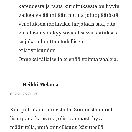
kateud­es­ta ja tästä kir­joituk­ses­ta on hyvin
vaikea vetää mitään muu­ta johtopäätöstä.
Vero­tuk­sen moti­iviksi tar­jo­taan sitä, että
var­al­lisu­us näkyy sosi­aalises­sa statuk­ses­
sa joka aiheut­taa todel­lisen
eriarvoisuuden.
Onnek­si täl­laisel­la ei enää voite­ta vaaleja.
Heikki Melama
sanoo:
6.12.2025 21:08
Kun puhutaan onnes­ta tai Suomes­ta onnel­
lisim­pana kansana, olisi var­masti hyvä
määritel­lä, mitä onnel­lisu­us-käsit­teel­lä