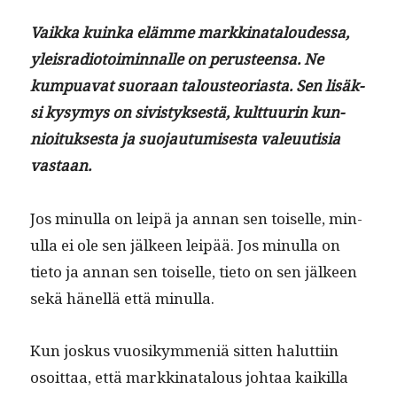
Vaik­ka kuin­ka elämme markki­na­t­aloudessa,
yleis­ra­diotoimin­nalle on perus­teen­sa. Ne
kumpua­vat suo­raan talous­teo­ri­as­ta. Sen lisäk­
si kysymys on sivistyk­ses­tä, kult­tuurin kun­
nioituk­ses­ta ja suo­jau­tu­mis­es­ta valeuutisia
vastaan.
Jos min­ul­la on leipä ja annan sen toiselle, min­
ul­la ei ole sen jäl­keen leipää. Jos min­ul­la on
tieto ja annan sen toiselle, tieto on sen jäl­keen
sekä hänel­lä että minulla.
Kun joskus vuosikym­meniä sit­ten halut­ti­in
osoit­taa, että markki­na­t­alous johtaa kaikil­la