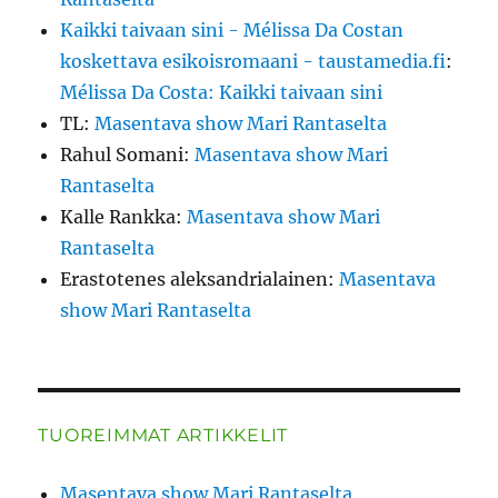
Kaikki taivaan sini - Mélissa Da Costan
koskettava esikoisromaani - taustamedia.fi
:
Mélissa Da Costa: Kaikki taivaan sini
TL
:
Masentava show Mari Rantaselta
Rahul Somani
:
Masentava show Mari
Rantaselta
Kalle Rankka
:
Masentava show Mari
Rantaselta
Erastotenes aleksandrialainen
:
Masentava
show Mari Rantaselta
TUOREIMMAT ARTIKKELIT
Masentava show Mari Rantaselta