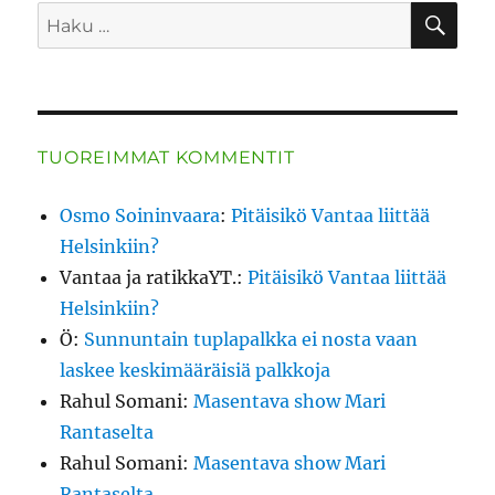
HA
Etsi:
TUOREIMMAT KOMMENTIT
Osmo Soininvaara
:
Pitäisikö Vantaa liittää
Helsinkiin?
Vantaa ja ratikkaYT.
:
Pitäisikö Vantaa liittää
Helsinkiin?
Ö
:
Sunnuntain tuplapalkka ei nosta vaan
laskee keskimääräisiä palkkoja
Rahul Somani
:
Masentava show Mari
Rantaselta
Rahul Somani
:
Masentava show Mari
Rantaselta