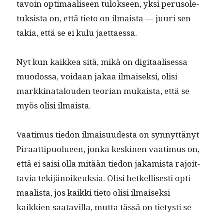
tavoin opti­maaliseen tulok­seen, yksi peru­so­le­
tuk­sista on, että tieto on ilmaista — juuri sen
takia, että se ei kulu jaettaessa.
Nyt kun kaikkea sitä, mikä on dig­i­taalises­sa
muo­dos­sa, voidaan jakaa ilmaisek­si, olisi
markki­na­t­alouden teo­ri­an mukaista, että se
myös olisi ilmaista.
Vaa­timus tiedon ilmaisu­ud­es­ta on syn­nyt­tänyt
Piraat­tipuolueen, jon­ka kesk­i­nen vaa­timus on,
että ei saisi olla mitään tiedon jakamista rajoit­
tavia tek­i­jänoikeuk­sia. Olisi het­kel­lis­es­ti opti­
maal­ista, jos kaik­ki tieto olisi ilmaisek­si
kaikkien saatavil­la, mut­ta tässä on tietysti se