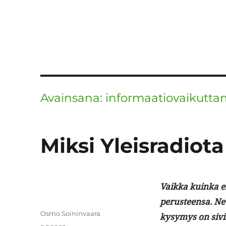
Avainsana:
informaatiovaikutt
Miksi Yleisradiota
Vaik­ka kuin­ka e
perus­teen­sa. Ne 
Kirjoittaja
Osmo Soininvaara
kysymys on sivisty