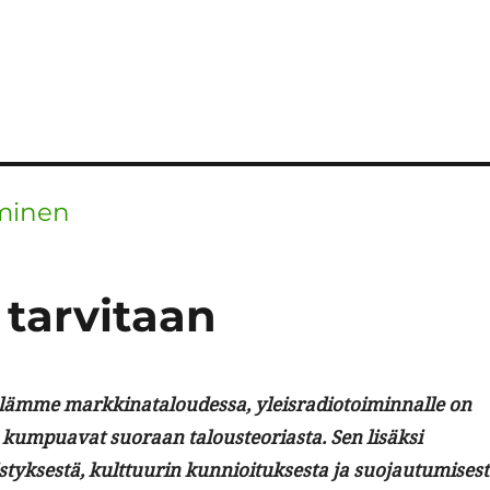
aminen
 tarvitaan
lämme markki­na­t­aloudessa, yleis­ra­diotoimin­nalle on
kumpua­vat suo­raan talous­teo­ri­as­ta. Sen lisäk­si
k­ses­tä, kult­tuurin kun­nioituk­ses­ta ja suo­jau­tu­mis­es­