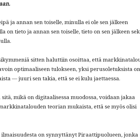
aan.
eipä ja annan sen toiselle, min­ul­la ei ole sen jäl­keen
l­la on tieto ja annan sen toiselle, tieto on sen jäl­keen se
ulla.
ym­meniä sit­ten halut­ti­in osoit­taa, että markki­na­t­alo
tavoin opti­maaliseen tulok­seen, yksi peru­so­le­tuk­sista on
aista — juuri sen takia, että se ei kulu jaettaessa.
sitä, mikä on dig­i­taalises­sa muo­dos­sa, voidaan jakaa
i markki­na­t­alouden teo­ri­an mukaista, että se myös olisi
ilmaisu­ud­es­ta on syn­nyt­tänyt Piraat­tipuolueen, jon­ka