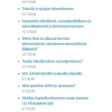
16.7.2026
Tekoäly ja työajan lyhentäminen
15.7.2026
Huomioita tekoälystä, sosiaalipolitiikasta ja
työnvälityksestä ja työttömyysturvasta
14.7.2026
Miten Kela on alkanut korvata
lainvastaisesti sairaaloissa annosteltavia
lääkkeitä?
12.7.2026
Tuoko tekoäly tuhon vai helpotuksen?
12.7.2026
HSL häviää lyhyillä matkoilla takseille.
5.7.2026
Mitä ajattelen HIFK:in Areenasta?
5.7.2026
Hyödyn kapitalisoituminen maan hintaan
(5) Uhanalaiset lajit
4.7.2026