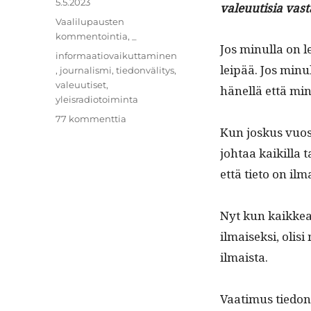
Julkaistu
5.5.2023
valeuutisia vast
Kategoriat
Vaalilupausten
kommentointia
,
_
Jos min­ul­la on l
Avainsanat
informaatiovaikuttaminen
leipää. Jos min­u
,
journalismi
,
tiedonvälitys
,
valeuutiset
,
hänel­lä että min
yleisradiotoiminta
artikkeliin
77 kommenttia
Kun joskus vuosik
Miksi
Yleisradiota
johtaa kaikil­la 
tarvitaan
että tieto on ilm
Nyt kun kaikkea 
ilmaisek­si, olis
ilmaista.
Vaa­timus tiedon 