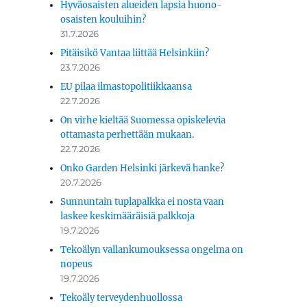
Hyväosaisten alueiden lapsia huono-
osaisten kouluihin?
31.7.2026
Pitäisikö Vantaa liittää Helsinkiin?
23.7.2026
EU pilaa ilmastopolitiikkaansa
22.7.2026
On virhe kieltää Suomessa opiskelevia
ottamasta perhettään mukaan.
22.7.2026
Onko Garden Helsinki järkevä hanke?
20.7.2026
Sunnuntain tuplapalkka ei nosta vaan
laskee keskimääräisiä palkkoja
19.7.2026
Tekoälyn vallankumouksessa ongelma on
nopeus
19.7.2026
Tekoäly terveydenhuollossa