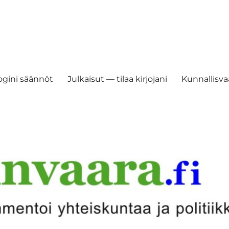
ogini säännöt
Julkaisut — tilaa kirjojani
Kunnallisvaa