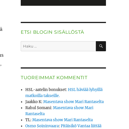
kä
ETSI BLOGIN SISÄLLÖSTÄ
HAKU
Etsi:
us
,
TUOREIMMAT KOMMENTIT
HSL-aatelin bonukset
:
HSL häviää lyhyillä
matkoilla takseille.
Jaakko K
:
Masentava show Mari Rantaselta
Rahul Somani
:
Masentava show Mari
Rantaselta
TL
:
Masentava show Mari Rantaselta
Osmo Soininvaara
:
Pitäisikö Vantaa liittää