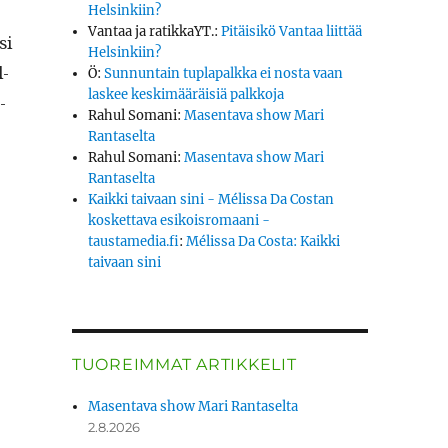
Helsinkiin?
Vantaa ja ratikkaYT.
:
Pitäisikö Vantaa liittää
si
Helsinkiin?
l­
Ö
:
Sunnuntain tuplapalkka ei nosta vaan
laskee keskimääräisiä palkkoja
­
Rahul Somani
:
Masentava show Mari
s­ra­dio­ta tarvitaan”
Rantaselta
Rahul Somani
:
Masentava show Mari
Rantaselta
Kaikki taivaan sini - Mélissa Da Costan
koskettava esikoisromaani -
taustamedia.fi
:
Mélissa Da Costa: Kaikki
taivaan sini
TUOREIMMAT ARTIKKELIT
Masentava show Mari Rantaselta
2.8.2026