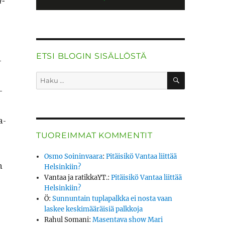
a­
ETSI BLOGIN SISÄLLÖSTÄ
­
HAKU
Etsi:
­
a­
TUOREIMMAT KOMMENTIT
.
Osmo Soininvaara
:
Pitäisikö Vantaa liittää
n
Helsinkiin?
Vantaa ja ratikkaYT.
:
Pitäisikö Vantaa liittää
Helsinkiin?
Ö
:
Sunnuntain tuplapalkka ei nosta vaan
laskee keskimääräisiä palkkoja
Rahul Somani
:
Masentava show Mari