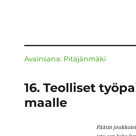
Avainsana:
Pitäjänmäki
16. Teolliset työpa
maalle
Päätin joukkois­ta