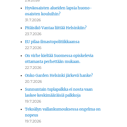
2.8.2026
Hyväosaisten alueiden lapsia huono-
osaisten kouluihin?
31.7.2026
Pitäisikö Vantaa liittää Helsinkiin?
23.7.2026
EU pilaa ilmastopolitiikkaansa
22.7.2026
On virhe kieltää Suomessa opiskelevia
ottamasta perhettään mukaan.
22.7.2026
Onko Garden Helsinki järkevä hanke?
20.7.2026
Sunnuntain tuplapalkka ei nosta vaan
laskee keskimääräisiä palkkoja
19.7.2026
Tekoälyn vallankumouksessa ongelma on
nopeus
19.7.2026