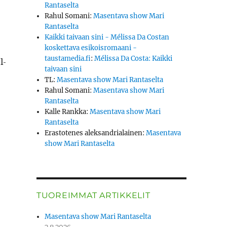
Rantaselta
Rahul Somani
:
Masentava show Mari
Rantaselta
Kaikki taivaan sini - Mélissa Da Costan
koskettava esikoisromaani -
taustamedia.fi
:
Mélissa Da Costa: Kaikki
l­
taivaan sini
TL
:
Masentava show Mari Rantaselta
Rahul Somani
:
Masentava show Mari
Rantaselta
at eivät sovi kalli­ille maalle”
Kalle Rankka
:
Masentava show Mari
Rantaselta
Erastotenes aleksandrialainen
:
Masentava
show Mari Rantaselta
TUOREIMMAT ARTIKKELIT
Masentava show Mari Rantaselta