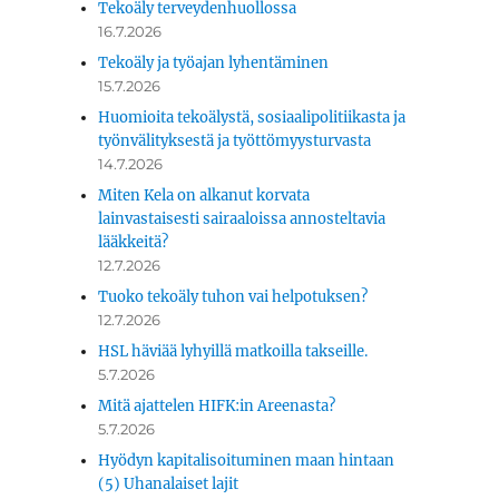
Tekoäly terveydenhuollossa
16.7.2026
Tekoäly ja työajan lyhentäminen
15.7.2026
Huomioita tekoälystä, sosiaalipolitiikasta ja
työnvälityksestä ja työttömyysturvasta
14.7.2026
Miten Kela on alkanut korvata
lainvastaisesti sairaaloissa annosteltavia
lääkkeitä?
12.7.2026
Tuoko tekoäly tuhon vai helpotuksen?
12.7.2026
HSL häviää lyhyillä matkoilla takseille.
5.7.2026
Mitä ajattelen HIFK:in Areenasta?
5.7.2026
Hyödyn kapitalisoituminen maan hintaan
(5) Uhanalaiset lajit