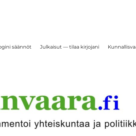
ogini säännöt
Julkaisut — tilaa kirjojani
Kunnallisvaa