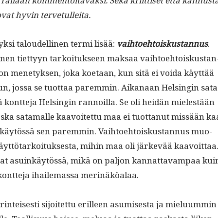
ral­laan kom­men­toitavak­si. Sekä kri­it­tiset että kan­nus­t
ovat hyvin tervetulleita.
yksi taloudelli­nen ter­mi lisää:
vai­h­toe­htoiskus­tan­nus
.
en tiet­tyyn tarkoituk­seen mak­saa vai­h­toe­htoiskus­tan
on mene­tyk­sen, joka koetaan, kun sitä ei voi­da käyt­tää
 jos­sa se tuot­taa parem­min. Aikanaan Helsin­gin sata
iä kont­te­ja Helsin­gin ran­noil­la. Se oli hei­dän mielestään
s­ka sata­malle kaavoitet­tu maa ei tuot­tanut mis­sään ka
käytössä sen parem­min. Vai­h­toe­htoiskus­tan­nus muo­
käyt­tö­tarkoituk­ses­ta, mihin maa oli järkevää kaavoit­taa
vat asuinkäytössä, mikä on paljon kan­nat­tavam­paa kui
ä kont­te­ja ihaile­mas­sa merinäköalaa.
r­in­teis­es­ti sijoitet­tu erilleen asumis­es­ta ja mielu­um­min