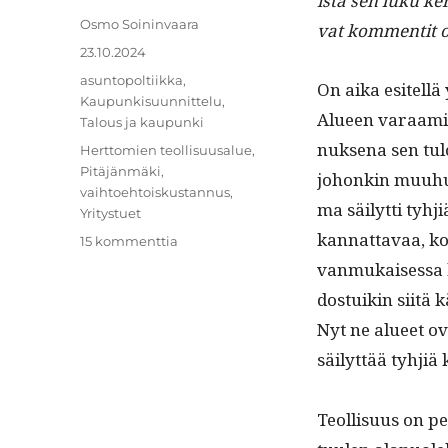
ista sen luku ker­
Kirjoittaja
Osmo Soininvaara
vat kom­men­tit 
Julkaistu
23.10.2024
Kategoriat
asuntopoltiikka
,
On aika esitel­lä 
Kaupunkisuunnittelu
,
Alueen varaami­n
Talous ja kaupunki
nuk­se­na sen tul
Avainsanat
Herttomien teollisuusalue
,
Pitäjänmäki
,
johonkin muuhun,
vaihtoehtoiskustannus
,
ma säi­lyt­ti tyhj
Yritystuet
kan­nat­tavaa, ko
artikkeliin
15 kommenttia
16.
van­mukaises­sa 
Teolliset
dos­tuikin siitä 
työpaikat
eivät
Nyt ne alueet o
sovi
säi­lyt­tää tyhji
kalliille
maalle
Teol­lisu­us on pe