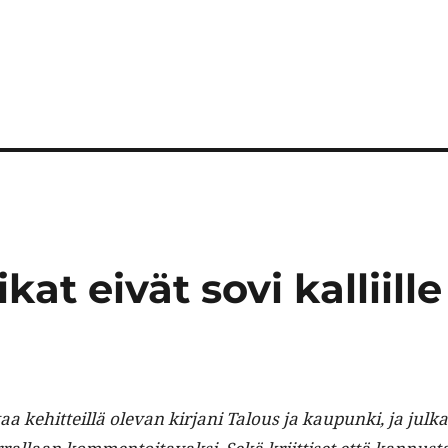
ikat eivät sovi kalliille
a kehit­teil­lä ole­van kir­jani Talous ja kaupun­ki, ja julka