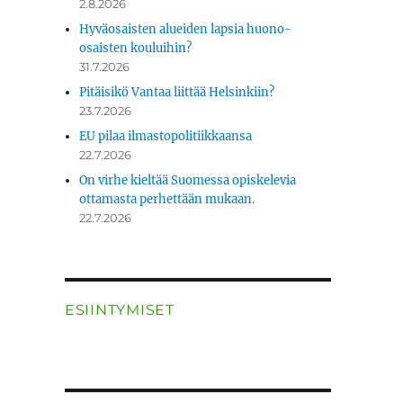
2.8.2026
Hyväosaisten alueiden lapsia huono-
osaisten kouluihin?
31.7.2026
Pitäisikö Vantaa liittää Helsinkiin?
23.7.2026
EU pilaa ilmastopolitiikkaansa
22.7.2026
On virhe kieltää Suomessa opiskelevia
ottamasta perhettään mukaan.
22.7.2026
ESIINTYMISET