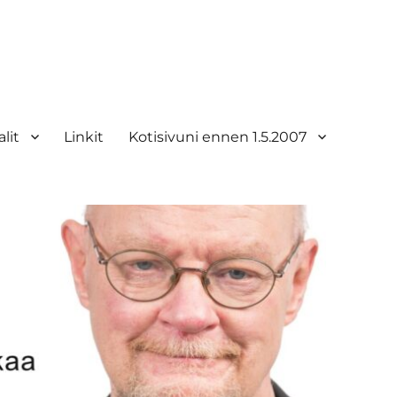
lit
Linkit
Kotisivuni ennen 1.5.2007