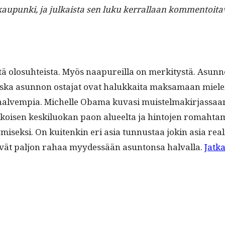
 kaupun­ki, ja julka­ista sen luku ker­ral­laan kom­men­toitav
istä olo­suhteista. Myös naa­pureil­la on merk­i­tys­tä. Asu
a, kos­ka asun­non osta­jat ovat halukkai­ta mak­samaan miel
 halvem­pia. Michelle Oba­ma kuvasi muis­tel­makir­jas­sa
koisen keskilu­okan paon alueelta ja hin­to­jen rom­ah­tam
ek­si. On kuitenkin eri asia tun­nus­taa jokin asia reali­te
ävät paljon rahaa myy­dessään asun­ton­sa hal­val­la.
Jat­k