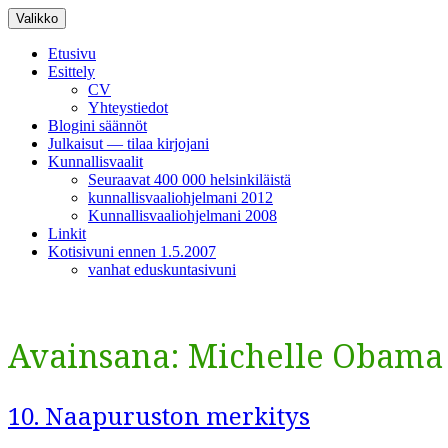
Siirry
Valikko
sisältöön
Etusivu
Esittely
CV
Yhteystiedot
Blogini säännöt
Julkaisut — tilaa kirjojani
Kunnallisvaalit
Seuraavat 400 000 helsinkiläistä
kunnallisvaaliohjelmani 2012
Kunnallisvaaliohjelmani 2008
Linkit
Kotisivuni ennen 1.5.2007
vanhat eduskuntasivuni
Avainsana:
Michelle Obama
10. Naapuruston merkitys