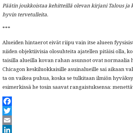
Päätin joukkois­taa kehit­teil­lä ole­van kir­jani Talous ja
hyvin tervetulleita.
***
Aluei­den hin­taerot eivät riipu vain itse alueen fyy­si­s
niiden objek­ti­ivisia olo­suhtei­ta ajatellen pitäisi oll
taisil­la alueil­la kovan rahan asun­not ovat nor­maalia
Chicagon keskilu­okkaisille asuinalueille sai aikaan val
ta on vaikea puhua, kos­ka se tulk­i­taan ilmiön hyväksymis
esimerkissä he tosin saa­vat ran­gais­tuk­sen­sa: menet­t
Facebook
Twitter
Email