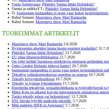
Osmo Soininvaara
:
Pitäisikö Vantaa liittää Helsinkiin?
Vantaa ja ratikkaYT.
:
Pitäisikö Vantaa liittää Helsinkiin?
Ö
:
Sunnuntain tuplapalkka ei nosta vaan laskee keskimääräisiä
Rahul Somani
:
Masentava show Mari Rantaselta
Rahul Somani
:
Masentava show Mari Rantaselta
TUOREIMMAT ARTIKKELIT
Masentava show Mari Rantaselta
2.8.2026
Hyväosaisten alueiden lapsia huono-osaisten kouluihin?
31.7.2
Pitäisikö Vantaa liittää Helsinkiin?
23.7.2026
EU pilaa ilmastopolitiikkaansa
22.7.2026
On virhe kieltää Suomessa opiskelevia ottamasta perhettään m
Onko Garden Helsinki järkevä hanke?
20.7.2026
Sunnuntain tuplapalkka ei nosta vaan laskee keskimääräisiä pal
Tekoälyn vallankumouksessa ongelma on nopeus
19.7.2026
Tekoäly terveydenhuollossa
16.7.2026
Tekoäly ja työajan lyhentäminen
15.7.2026
Huomioita tekoälystä, sosiaalipolitiikasta ja työnvälityksestä ja
Miten Kela on alkanut korvata lainvastaisesti sairaaloissa annost
Tuoko tekoäly tuhon vai helpotuksen?
12.7.2026
HSL häviää lyhyillä matkoilla takseille.
5.7.2026
Mitä ajattelen HIFK:in Areenasta?
5.7.2026