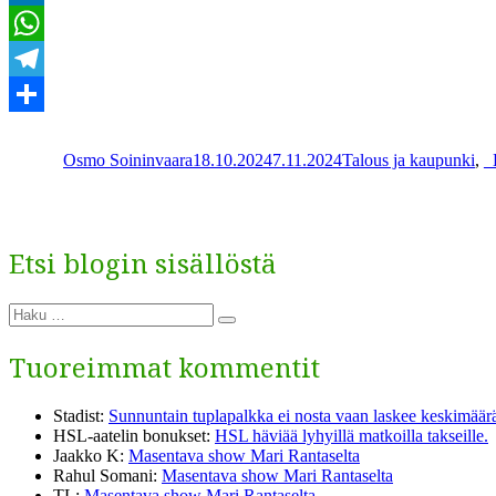
LinkedIn
WhatsApp
Telegram
Kirjoittaja
Julkaistu
Kategoriat
Share
Osmo Soininvaara
18.10.2024
7.11.2024
Talous ja kaupunki
,
_
Etsi blogin sisällöstä
Etsi:
Haku
Tuoreimmat kommentit
Stadist
:
Sunnuntain tuplapalkka ei nosta vaan laskee keskimäärä
HSL-aatelin bonukset
:
HSL häviää lyhyillä matkoilla takseille.
Jaakko K
:
Masentava show Mari Rantaselta
Rahul Somani
:
Masentava show Mari Rantaselta
TL
:
Masentava show Mari Rantaselta