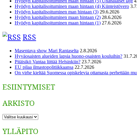
Hyödyn kapitalisoituminen maan hintaan (5) Uhanalaiset lajit
4
Hyödyn kapitalisoituminen maan hintaan (4) Kiinteistövero
3.7
Hyödyn kapitalisoituminen man hintaan (3)
29.6.2026
Hyödyn kapitalisoituminen maan hintaan (2)
28.6.2026
Hyödyn kapitalisoituminen maan hintaan (1)
27.6.2026
RSS
Masentava show Mari Rantaselta
2.8.2026
Hyväosaisten alueiden lapsia huono-osaisten kouluihin?
31.7.2
Pitäisikö Vantaa liittää Helsinkiin?
23.7.2026
EU pilaa ilmastopolitiikkaansa
22.7.2026
On virhe kieltää Suomessa opiskelevia ottamasta perhettään m
ESIINTYMISET
ARKISTO
ARKISTO
YLLÄPITO