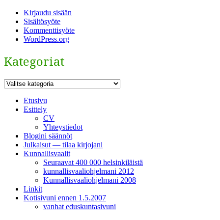
Kirjaudu sisään
Sisältösyöte
Kommenttisyöte
WordPress.org
Kategoriat
Kategoriat
Etusivu
Esittely
CV
Yhteystiedot
Blogini säännöt
Julkaisut — tilaa kirjojani
Kunnallisvaalit
Seuraavat 400 000 helsinkiläistä
kunnallisvaaliohjelmani 2012
Kunnallisvaaliohjelmani 2008
Linkit
Kotisivuni ennen 1.5.2007
vanhat eduskuntasivuni