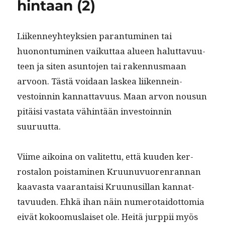
hintaan (2)
Liiken­ney­hteyk­sien paran­tu­mi­nen tai
huonon­tu­mi­nen vaikut­taa alueen halut­tavu­u­
teen ja siten asun­to­jen tai raken­nus­maan
arvoon. Tästä voidaan laskea liiken­nein­
vestoin­nin kan­nat­tavu­us. Maan arvon nousun
pitäisi vas­ta­ta vähin­tään investoin­nin
suuruutta.
Viime aikoina on valitet­tu, että kuu­den ker­
rostalon pois­t­a­mi­nen Kru­unuvuoren­ran­nan
kaavas­ta vaaran­taisi Kru­unusil­lan kan­nat­
tavu­u­den. Ehkä ihan näin numero­taidot­to­mia
eivät kokoomus­laiset ole. Heitä jurp­pii myös