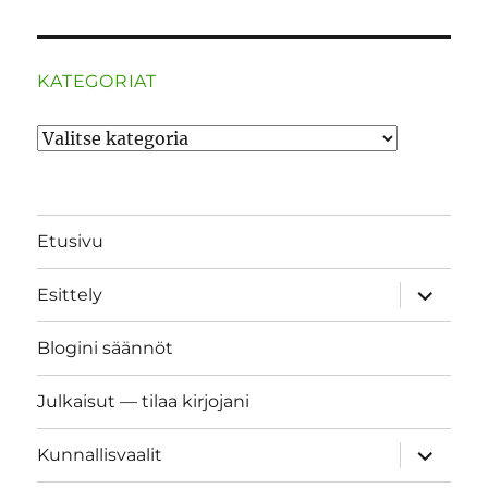
KATEGORIAT
Kategoriat
Etusivu
näytä
Esittely
alavalik
Blogini säännöt
Julkaisut — tilaa kirjojani
näytä
Kunnallisvaalit
alavalik