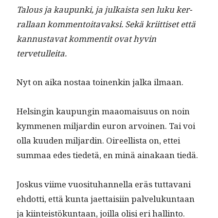
Talous ja kaupun­ki, ja julka­ista sen luku ker­
ral­laan kom­men­toitavak­si. Sekä kri­it­tiset että
kan­nus­ta­vat kom­men­tit ovat hyvin
tervetulleita.
Nyt on aika nos­taa toinenkin jal­ka ilmaan.
Helsin­gin kaupun­gin maao­maisu­us on noin
kymme­nen mil­jardin euron arvoinen. Tai voi
olla kuu­den mil­jardin. Oireel­lista on, ettei
sum­maa edes tiede­tä, en minä ainakaan tiedä.
Joskus viime vuosi­tuhan­nel­la eräs tut­ta­vani
ehdot­ti, että kun­ta jaet­taisi­in palvelukun­taan
ja kiin­teistökun­taan, joil­la olisi eri hallinto.