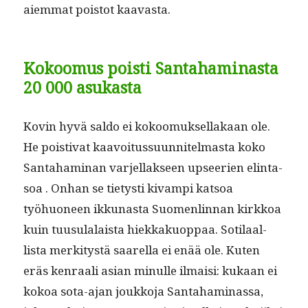
aiem­mat pois­tot kaavasta.
Kokoomus poisti Santahaminasta
20 000 asukasta
Kovin hyvä sal­do ei kokoomuk­sel­lakaan ole.
He pois­ti­vat kaavoitus­su­un­nitel­mas­ta koko
San­ta­ham­i­nan var­jel­lak­seen upsee­rien elin­ta­
soa . Onhan se tietysti kivampi kat­soa
työhuoneen ikku­nas­ta Suomen­lin­nan kirkkoa
kuin tuusu­lalaista hiekkakuop­paa. Soti­laal­
lista merk­i­tys­tä saarel­la ei enää ole. Kuten
eräs ken­raali asian min­ulle ilmaisi: kukaan ei
kokoa sota-ajan joukko­ja San­ta­ham­i­nas­sa,