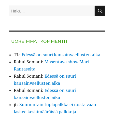
HA
Etsi:
TUOREIMMAT KOMMENTIT
TL
:
Edessä on suuri kansainvaellusten aika
Rahul Somani
:
Masentava show Mari
Rantaselta
Rahul Somani
:
Edessä on suuri
kansainvaellusten aika
Rahul Somani
:
Edessä on suuri
kansainvaellusten aika
jt
:
Sunnuntain tuplapalkka ei nosta vaan
laskee keskimääräisiä palkkoja