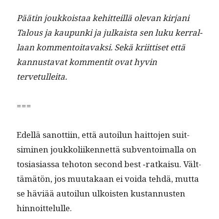
Päätin joukkois­taa kehit­teil­lä ole­van kir­jani
Talous ja kaupun­ki ja julka­ista sen luku ker­ral­
laan kom­men­toitavak­si. Sekä kri­it­tiset että
kan­nus­ta­vat kom­men­tit ovat hyvin
tervetulleita.
===
Edel­lä san­ot­ti­in, että autoilun hait­to­jen suit­
simi­nen joukkoli­iken­net­tä sub­ven­toimal­la on
tosi­asi­as­sa teho­ton sec­ond best ‑ratkaisu. Vält­
tämätön, jos muu­takaan ei voi­da tehdä, mut­ta
se häviää autoilun ulkois­t­en kus­tan­nusten
hinnoittelulle.