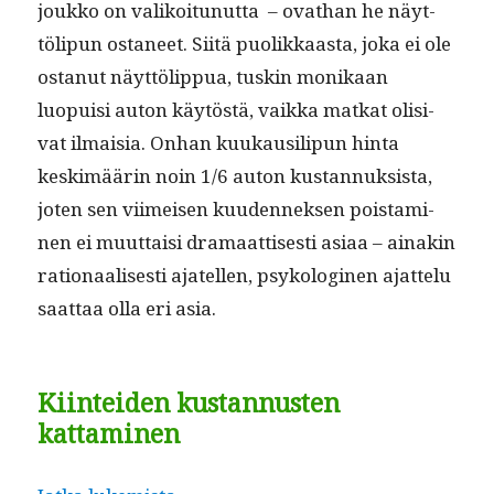
joukko on valikoitunut­ta – ovathan he näyt­
tölipun osta­neet. Siitä puo­likkaas­ta, joka ei ole
ostanut näyt­tölip­pua, tuskin monikaan
luopuisi auton käytöstä, vaik­ka matkat oli­si­
vat ilmaisia. Onhan kuukausilipun hin­ta
keskimäärin noin 1/6 auton kus­tan­nuk­sista,
joten sen viimeisen kuu­den­nek­sen pois­t­a­mi­
nen ei muut­taisi dra­maat­tis­es­ti asi­aa – ainakin
ratio­naalis­es­ti ajatellen, psykologi­nen ajat­telu
saat­taa olla eri asia.
Kiinteiden kustannusten
kattaminen