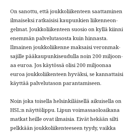
On san­ot­tu, että joukkoli­iken­teen saat­ta­mi­nen
ilmaisek­si ratkai­sisi kaupunkien liiken­neon­
gel­mat. Joukkoli­iken­teen suo­sio on kyl­lä kiin­ni
enem­män palve­lu­ta­sos­ta kuin hin­nas­ta.
Ilmainen joukkoli­ikenne mak­saisi veron­mak­
sajille pääkaupunkiseudul­la noin 200 miljoon­
aa euroa. Jos käytössä olisi 200 miljoon­aa
euroa joukkoli­iken­teen hyväk­si, se kan­nat­taisi
käyt­tää palve­lu­ta­son parantamiseen.
Noin joka toisel­la helsinkiläisel­lä aikuisel­la on
HSL:n näyt­tölip­pu. Lipun voimas­saoloaikana
matkat heille ovat ilmaisia. Eivät hekään silti
pelkkään joukkoli­iken­teeseen tyy­dy, vaik­ka