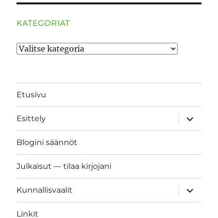
KATEGORIAT
Kategoriat
Etusivu
näytä
Esittely
alavalik
Blogini säännöt
Julkaisut — tilaa kirjojani
näytä
Kunnallisvaalit
alavalik
Linkit