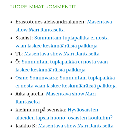
TUOREIMMAT KOMMENTIT
Erastotenes aleksandrialainen
:
Masentava
show Mari Rantaselta
Stadist
:
Sunnuntain tuplapalkka ei nosta
vaan laskee keskimääräisiä palkkoja
TL
:
Masentava show Mari Rantaselta
Ö
:
Sunnuntain tuplapalkka ei nosta vaan
laskee keskimääräisiä palkkoja
Osmo Soininvaara
:
Sunnuntain tuplapalkka
ei nosta vaan laskee keskimääräisiä palkkoja
Aika ajatella
:
Masentava show Mari
Rantaselta
kielimuuri på svenska
:
Hyväosaisten
alueiden lapsia huono-osaisten kouluihin?
Jaakko K
:
Masentava show Mari Rantaselta