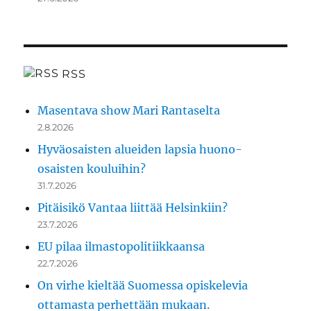
RSS
Masentava show Mari Rantaselta
2.8.2026
Hyväosaisten alueiden lapsia huono-
osaisten kouluihin?
31.7.2026
Pitäisikö Vantaa liittää Helsinkiin?
23.7.2026
EU pilaa ilmastopolitiikkaansa
22.7.2026
On virhe kieltää Suomessa opiskelevia
ottamasta perhettään mukaan.