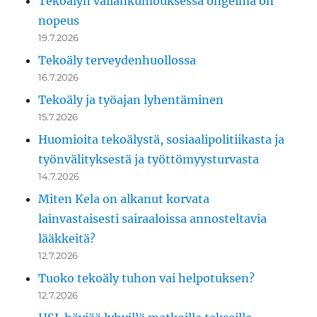
Tekoälyn vallankumouksessa ongelma on
nopeus
19.7.2026
Tekoäly terveydenhuollossa
16.7.2026
Tekoäly ja työajan lyhentäminen
15.7.2026
Huomioita tekoälystä, sosiaalipolitiikasta ja
työnvälityksestä ja työttömyysturvasta
14.7.2026
Miten Kela on alkanut korvata
lainvastaisesti sairaaloissa annosteltavia
lääkkeitä?
12.7.2026
Tuoko tekoäly tuhon vai helpotuksen?
12.7.2026