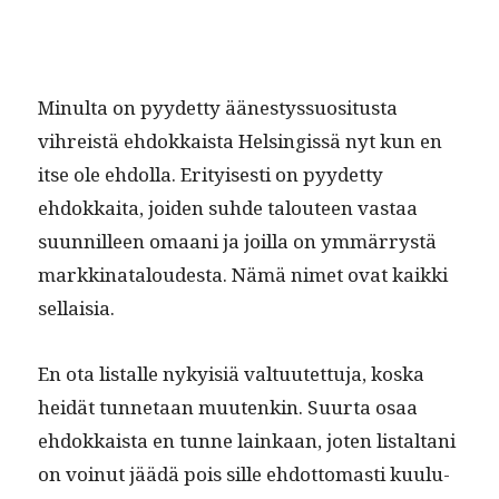
Min­ul­ta on pyy­det­ty äänestys­su­osi­tus­ta
vihreistä ehdokkaista Helsingis­sä nyt kun en
itse ole ehdol­la. Eri­tyis­es­ti on pyy­det­ty
ehdokkai­ta, joiden suhde talouteen vas­taa
suun­nilleen omaani ja joil­la on ymmär­rystä
markki­na­t­aloud­es­ta. Nämä nimet ovat kaik­ki
sellaisia.
En ota listalle nyky­isiä val­tu­utet­tu­ja, kos­ka
hei­dät tun­netaan muutenkin. Suur­ta osaa
ehdokkaista en tunne lainkaan, joten listal­tani
on voin­ut jäädä pois sille ehdot­tomasti kuu­lu­