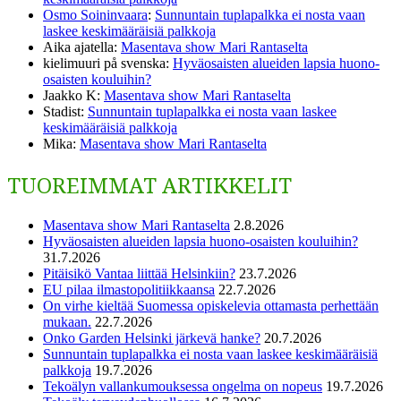
Osmo Soininvaara
:
Sunnuntain tuplapalkka ei nosta vaan
laskee keskimääräisiä palkkoja
Aika ajatella
:
Masentava show Mari Rantaselta
kielimuuri på svenska
:
Hyväosaisten alueiden lapsia huono-
osaisten kouluihin?
Jaakko K
:
Masentava show Mari Rantaselta
Stadist
:
Sunnuntain tuplapalkka ei nosta vaan laskee
keskimääräisiä palkkoja
Mika
:
Masentava show Mari Rantaselta
TUOREIMMAT ARTIKKELIT
Masentava show Mari Rantaselta
2.8.2026
Hyväosaisten alueiden lapsia huono-osaisten kouluihin?
31.7.2026
Pitäisikö Vantaa liittää Helsinkiin?
23.7.2026
EU pilaa ilmastopolitiikkaansa
22.7.2026
On virhe kieltää Suomessa opiskelevia ottamasta perhettään
mukaan.
22.7.2026
Onko Garden Helsinki järkevä hanke?
20.7.2026
Sunnuntain tuplapalkka ei nosta vaan laskee keskimääräisiä
palkkoja
19.7.2026
Tekoälyn vallankumouksessa ongelma on nopeus
19.7.2026