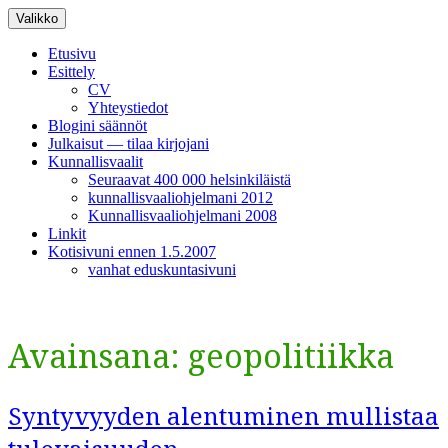
Siirry
Valikko
sisältöön
Etusivu
Esittely
CV
Yhteystiedot
Blogini säännöt
Julkaisut — tilaa kirjojani
Kunnallisvaalit
Seuraavat 400 000 helsinkiläistä
kunnallisvaaliohjelmani 2012
Kunnallisvaaliohjelmani 2008
Linkit
Kotisivuni ennen 1.5.2007
vanhat eduskuntasivuni
Avainsana:
geopolitiikka
Syntyvyyden alentuminen mullistaa