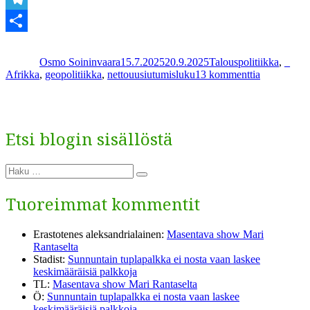
taa
Telegram
Kirjoittaja
Julkaistu
Kategoriat
Avai
tulev
Share
Osmo Soininvaara
15.7.2025
20.9.2025
Talouspolitiikka
,
_
artikkeliin
Afrikka
,
geopolitiikka
,
nettouusiutumisluku
13 kommenttia
Syntyvyyd
alentumine
mullistaa
tulevaisuu
Etsi blogin sisällöstä
Etsi:
Haku
Tuoreimmat kommentit
Erastotenes aleksandrialainen
:
Masentava show Mari
Rantaselta
Stadist
:
Sunnuntain tuplapalkka ei nosta vaan laskee
keskimääräisiä palkkoja
TL
:
Masentava show Mari Rantaselta
Ö
:
Sunnuntain tuplapalkka ei nosta vaan laskee
keskimääräisiä palkkoja