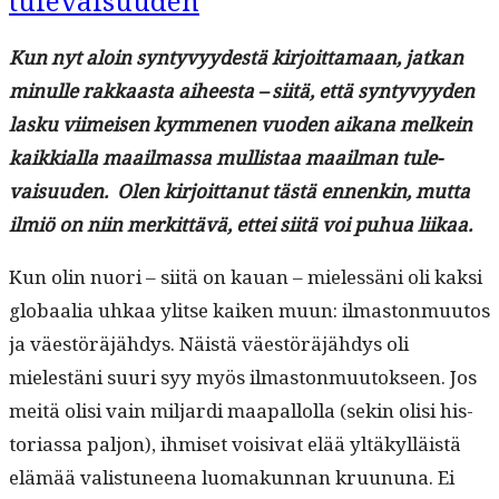
tulevaisuuden
Kun nyt aloin syn­tyvyy­destä kir­joit­ta­maan, jatkan
min­ulle rakkaas­ta aiheesta – siitä, että syn­tyvyy­den
lasku viimeisen kymme­nen vuo­den aikana melkein
kaikkial­la maail­mas­sa mullis­taa maail­man tule­
vaisu­u­den. Olen kir­joit­tanut tästä ennenkin, mut­ta
ilmiö on niin merkit­tävä, ettei siitä voi puhua liikaa.
Kun olin nuori – siitä on kauan – mielessäni oli kak­si
globaalia uhkaa ylitse kaiken muun: ilmas­ton­muu­tos
ja väestöräjähdys. Näistä väestöräjähdys oli
mielestäni suuri syy myös ilmas­ton­muu­tok­seen. Jos
meitä olisi vain mil­jar­di maa­pal­lol­la (sekin olisi his­
to­ri­as­sa paljon), ihmiset voisi­vat elää yltäkyl­läistä
elämää val­is­tuneena luo­makun­nan kru­u­nuna. Ei