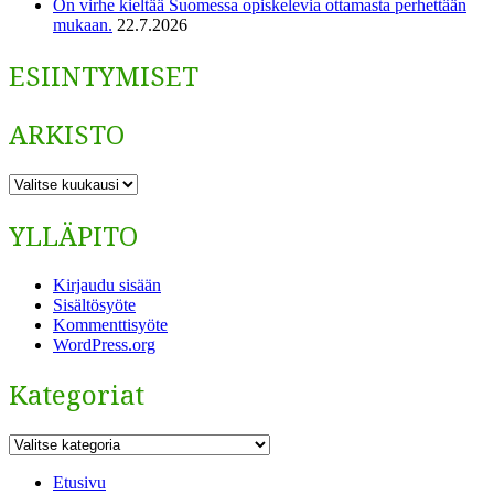
On virhe kieltää Suomessa opiskelevia ottamasta perhettään
mukaan.
22.7.2026
ESIINTYMISET
ARKISTO
ARKISTO
YLLÄPITO
Kirjaudu sisään
Sisältösyöte
Kommenttisyöte
WordPress.org
Kategoriat
Kategoriat
Etusivu