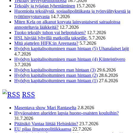
Tekoäly terveydenhuollossa
16.7.2026
Tekoäly ja työajan lyhentäminen
15.7.2026
Huomioita tekoälystä, sosiaalipolitiikasta ja työnvälityksestä ja
työttömyysturvasta
14.7.2026
Miten Kela on alkanut korvata lainvastaisesti sairaaloissa
annosteltavia lääkkeitä?
12.7.2026
Tuoko tekoäly tuhon vai helpotuksen?
12.7.2026
HSL häviää lyhyillä matkoilla takseille.
5.7.2026
Mitä ajattelen HIFK:in Areenasta?
5.7.2026
Hyödyn kapitalisoituminen maan hintaan (5) Uhanalaiset lajit
4.7.2026
Hyödyn kapitalisoituminen maan hintaan (4) Kiinteistövero
3.7.2026
Hyödyn kapitalisoituminen man hintaan (3)
29.6.2026
Hyödyn kapitalisoituminen maan hintaan (2)
28.6.2026
Hyödyn kapitalisoituminen maan hintaan (1)
27.6.2026
RSS
Masentava show Mari Rantaselta
2.8.2026
Hyväosaisten alueiden lapsia huono-osaisten kouluihin?
31.7.2026
Pitäisikö Vantaa liittää Helsinkiin?
23.7.2026
EU pilaa ilmastopolitiikkaansa
22.7.2026