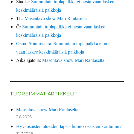
Stadist
:
Sunnuntain tuplapalkka ei nosta vaan laskee
keskimääräisiä palkkoja
TL
:
Masentava show Mari Rantaselta
Ö
:
Sunnuntain tuplapalkka ei nosta vaan laskee
keskimääräisiä palkkoja
Osmo Soininvaara
:
Sunnuntain tuplapalkka ei nosta
vaan laskee keskimääräisiä palkkoja
Aika ajatella
:
Masentava show Mari Rantaselta
TUOREIMMAT ARTIKKELIT
Masentava show Mari Rantaselta
2.8.2026
Hyväosaisten alueiden lapsia huono-osaisten kouluihin?
31.7.2026