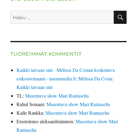
HA
Etsi:
TUOREIMMAT KOMMENTIT
Kaikki taivaan sini - Mélissa Da Costan koskettava
esikoisromaani - taustamedia.fi
:
Mélissa Da Costa:
Kaikki taivaan sini
TL
:
Masentava show Mari Rantaselta
Rahul Somani
:
Masentava show Mari Rantaselta
Kalle Rankka
:
Masentava show Mari Rantaselta
Erastotenes aleksandrialainen
:
Masentava show Mari
Rantaselta