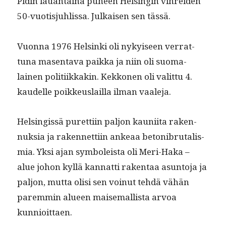
Pidin lauan­taina puheen Helsin­gin vihrei­den
50-vuo­tisjuh­lis­sa. Julkaisen sen tässä.
Vuon­na 1976 Helsin­ki oli nykyiseen ver­rat­
tuna masen­ta­va paik­ka ja niin oli suo­ma­
lainen poli­ti­ikkakin. Kekko­nen oli valit­tu 4.
kaudelle poikkeuslail­la ilman vaaleja.
Helsingis­sä puret­ti­in paljon kau­ni­ita raken­
nuk­sia ja raken­net­ti­in ankeaa betoni­bru­tal­is­
mia. Yksi ajan sym­bol­eista oli Meri-Haka –
alue johon kyl­lä kan­nat­ti rak­en­taa asun­to­ja ja
paljon, mut­ta olisi sen voin­ut tehdä vähän
parem­min alueen maise­mallista arvoa
kunnioittaen.