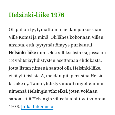
Helsinki-liike 1976
Oli paljon tyy­tymät­tömiä hei­dän joukos­saan
Ville Kom­si ja minä. Oli läh­es kokon­aan Villen
ansio­ta, että tyy­tymät­tömyys purkau­tui
Helsin­ki-liike
nimisek­si vil­lik­si lis­tak­si, jos­sa oli
18 val­it­si­jay­hdis­tys­ten aset­ta­maa ehdokas­ta.
Jot­ta lis­tan nimenä saat­toi olla Helsin­ki-liike,
eikä yhteis­lista A, mei­dän piti perus­taa Helsin­
ki-liike ry. Tämä yhdis­tys muut­ti myöhem­min
nimen­sä Helsin­gin vihreik­si, joten voidaan
sanoa, että Helsin­gin vihreät aloit­ti­vat vuon­na
“Helsin­ki-liik­keestä se alkoi”
1976.
Jat­ka lukemista