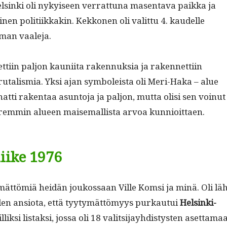
sin­ki oli nykyiseen ver­rat­tuna masen­ta­va paik­ka ja
inen poli­ti­ikkakin. Kekko­nen oli valit­tu 4. kaudelle
ilman vaaleja.
­ti­in paljon kau­ni­ita raken­nuk­sia ja raken­net­ti­in
­tal­is­mia. Yksi ajan sym­bol­eista oli Meri-Haka – alue
at­ti rak­en­taa asun­to­ja ja paljon, mut­ta olisi sen voin­ut
em­min alueen maise­mallista arvoa kunnioittaen.
liike 1976
mät­tömiä hei­dän joukos­saan Ville Kom­si ja minä. Oli lä
len ansio­ta, että tyy­tymät­tömyys purkau­tui
Helsin­ki-
lik­si lis­tak­si, jos­sa oli 18 val­it­si­jay­hdis­tys­ten aset­ta­ma