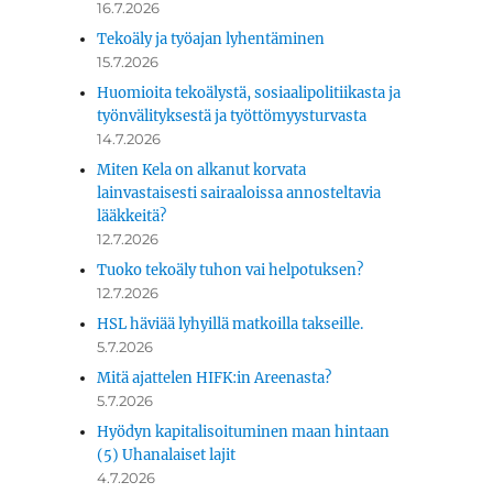
16.7.2026
Tekoäly ja työajan lyhentäminen
15.7.2026
Huomioita tekoälystä, sosiaalipolitiikasta ja
työnvälityksestä ja työttömyysturvasta
14.7.2026
Miten Kela on alkanut korvata
lainvastaisesti sairaaloissa annosteltavia
lääkkeitä?
12.7.2026
Tuoko tekoäly tuhon vai helpotuksen?
12.7.2026
HSL häviää lyhyillä matkoilla takseille.
5.7.2026
Mitä ajattelen HIFK:in Areenasta?
5.7.2026
Hyödyn kapitalisoituminen maan hintaan
(5) Uhanalaiset lajit
4.7.2026