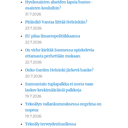
Hyväosaisten alueiden lapsia huono-
osaisten kouluihin?
31.7.2026
Pitäisikö Vantaa liittää Helsinkiin?
23.7.2026
EU pilaa ilmastopolitiikkaansa
22.7.2026
On virhe kieltää Suomessa opiskelevia
ottamasta perhettään mukaan.
22.7.2026
Onko Garden Helsinki järkevä hanke?
20.7.2026
Sunnuntain tuplapalkka ei nosta vaan
laskee keskimääräisiä palkkoja
19.7.2026
Tekoälyn vallankumouksessa ongelma on
nopeus
19.7.2026
Tekoäly terveydenhuollossa