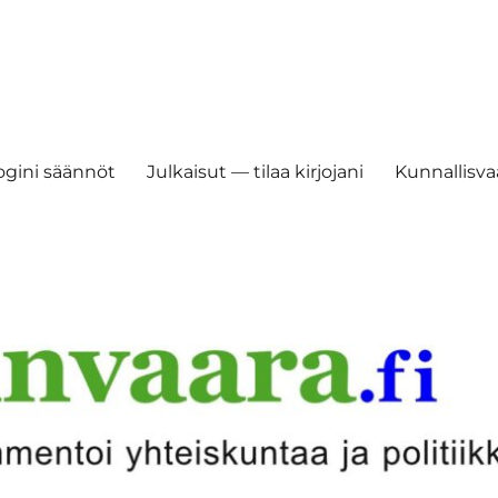
ogini säännöt
Julkaisut — tilaa kirjojani
Kunnallisvaa