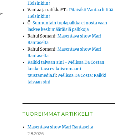
Helsinkiin?
Vantaa ja ratikkaYT.
:
Pitäisikö Vantaa liittää
m­
Helsinkiin?
Ö
:
Sunnuntain tuplapalkka ei nosta vaan
laskee keskimääräisiä palkkoja
lkoi”
Rahul Somani
:
Masentava show Mari
Rantaselta
Rahul Somani
:
Masentava show Mari
Rantaselta
Kaikki taivaan sini - Mélissa Da Costan
koskettava esikoisromaani -
taustamedia.fi
:
Mélissa Da Costa: Kaikki
taivaan sini
TUOREIMMAT ARTIKKELIT
Masentava show Mari Rantaselta
2.8.2026