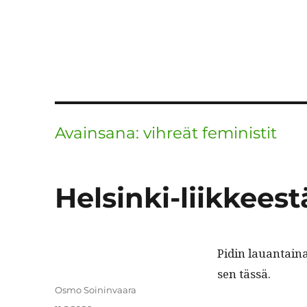
Avainsana:
vihreät feministit
Helsinki-liikkeest
Pidin lauan­taina
sen tässä.
Kirjoittaja
Osmo Soininvaara