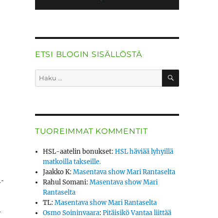
ETSI BLOGIN SISÄLLÖSTÄ
HAKU
Etsi:
TUOREIMMAT KOMMENTIT
HSL-aatelin bonukset
:
HSL häviää lyhyillä
matkoilla takseille.
Jaakko K
:
Masentava show Mari Rantaselta
h­
Rahul Somani
:
Masentava show Mari
Rantaselta
TL
:
Masentava show Mari Rantaselta
a
Osmo Soininvaara
:
Pitäisikö Vantaa liittää