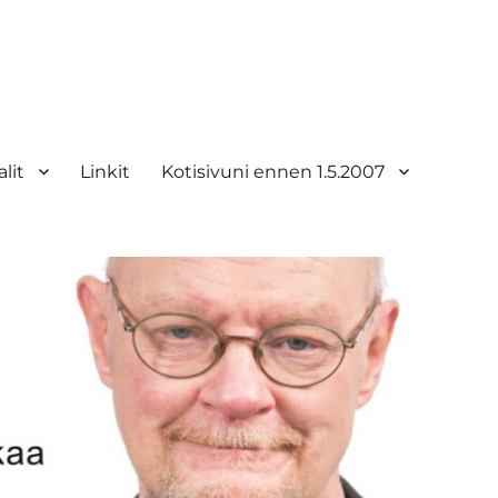
lit
Linkit
Kotisivuni ennen 1.5.2007