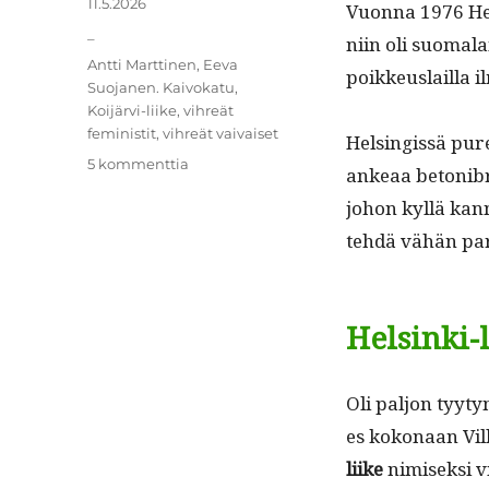
Julkaistu
11.5.2026
Vuon­na 1976 Hel
Kategoriat
_
niin oli suo­ma­la
Avainsanat
Antti Marttinen
,
Eeva
poikkeuslail­la 
Suojanen. Kaivokatu
,
Koijärvi-liike
,
vihreät
feministit
,
vihreät vaivaiset
Helsingis­sä puret
artikkeliin
5 kommenttia
ankeaa betoni­bru
Helsinki-
johon kyl­lä kan­n
liikkeestä
se alkoi
tehdä vähän par
Helsinki-
Oli paljon tyy­ty
es kokon­aan Vil
liike
nimisek­si vil­