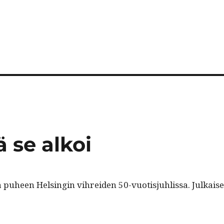
ä se alkoi
 puheen Helsin­gin vihrei­den 50-vuo­tisjuh­lis­sa. Julkais