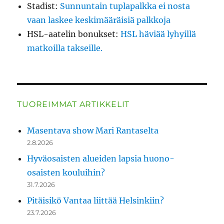
Stadist
:
Sunnuntain tuplapalkka ei nosta
vaan laskee keskimääräisiä palkkoja
HSL-aatelin bonukset
:
HSL häviää lyhyillä
matkoilla takseille.
TUOREIMMAT ARTIKKELIT
Masentava show Mari Rantaselta
2.8.2026
Hyväosaisten alueiden lapsia huono-
osaisten kouluihin?
31.7.2026
Pitäisikö Vantaa liittää Helsinkiin?
23.7.2026