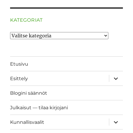
KATEGORIAT
Kategoriat
Etusivu
näytä
Esittely
alavalik
Blogini säännöt
Julkaisut — tilaa kirjojani
näytä
Kunnallisvaalit
alavalik