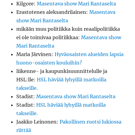
Kilgore
:
Masentava show Mari Rantaselta
Erastotenes aleksandrilainen
:
Masentava
show Mari Rantaselta
mikään muu politiikka kuin reaalipolitiikka
ei ole toimivaa politiikkaa
:
Masentava show
Mari Rantaselta
Maria Järvinen
:
Hyväosaisten alueiden lapsia
huono-osaisten kouluihin?
liikenne- ja kaupunkisuunnittelulle ja
HSL:lle
:
HSL häviää lyhyillä matkoilla
takseille.
Stadist
:
Masentava show Mari Rantaselta
Stadist
:
HSL häviää lyhyillä matkoilla
takseille.
Jaakko Leinonen
:
Pakollinen ruotsi lukiossa
riittää