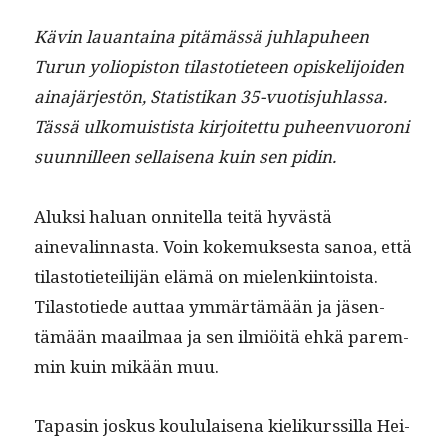
Kävin lauan­taina pitämässä juh­la­puheen
Turun yoliopis­ton tilas­toti­eteen opiske­li­joiden
aina­jär­jestön, Sta­tis­tikan 35-vuo­tisjuh­las­sa.
Tässä ulko­muis­tista kir­joitet­tu puheen­vuoroni
suun­nilleen sel­l­aise­na kuin sen pidin.
Aluk­si halu­an onnitel­la teitä hyvästä
ainevalin­nas­ta. Voin koke­muk­ses­ta sanoa, että
tilas­toti­eteil­i­jän elämä on mie­lenki­in­toista.
Tilas­totiede aut­taa ymmärtämään ja jäsen­
tämään maail­maa ja sen ilmiöitä ehkä parem­
min kuin mikään muu.
Tapasin joskus koul­u­laise­na kielikurssil­la Hei­