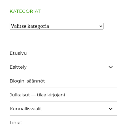
KATEGORIAT
Kategoriat
Etusivu
näytä
Esittely
alavalik
Blogini säännöt
Julkaisut — tilaa kirjojani
näytä
Kunnallisvaalit
alavalik
Linkit