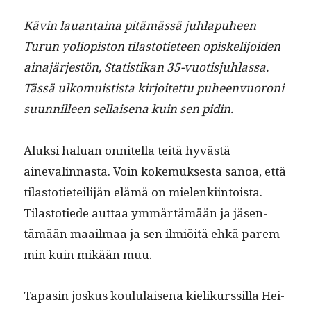
Kävin lauan­taina pitämässä juh­la­puheen
Turun yoliopis­ton tilas­toti­eteen opiske­li­joiden
aina­jär­jestön, Sta­tis­tikan 35-vuo­tisjuh­las­sa.
Tässä ulko­muis­tista kir­joitet­tu puheen­vuoroni
suun­nilleen sel­l­aise­na kuin sen pidin.
Aluk­si halu­an onnitel­la teitä hyvästä
ainevalin­nas­ta. Voin koke­muk­ses­ta sanoa, että
tilas­toti­eteil­i­jän elämä on mie­lenki­in­toista.
Tilas­totiede aut­taa ymmärtämään ja jäsen­
tämään maail­maa ja sen ilmiöitä ehkä parem­
min kuin mikään muu.
Tapasin joskus koul­u­laise­na kielikurssil­la Hei­