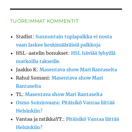
TUOREIMMAT KOMMENTIT
Stadist
:
Sunnuntain tuplapalkka ei nosta
vaan laskee keskimääräisiä palkkoja
HSL-aatelin bonukset
:
HSL häviää lyhyillä
matkoilla takseille.
Jaakko K
:
Masentava show Mari Rantaselta
Rahul Somani
:
Masentava show Mari
Rantaselta
TL
:
Masentava show Mari Rantaselta
Osmo Soininvaara
:
Pitäisikö Vantaa liittää
Helsinkiin?
Vantaa ja ratikkaYT.
:
Pitäisikö Vantaa liittää
Helsinkiin?