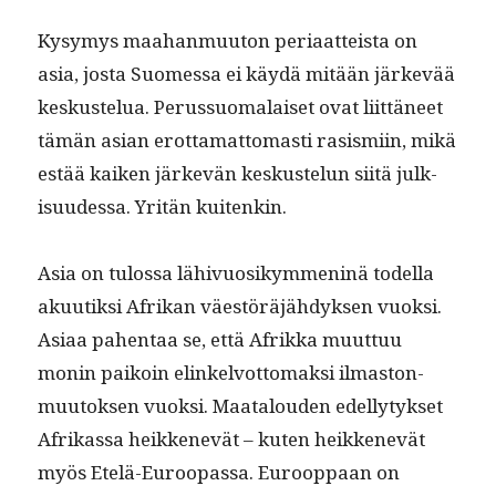
Kysymys maa­han­muu­ton peri­aat­teista on
asia, jos­ta Suomes­sa ei käy­dä mitään järkevää
keskustelua. Perus­suo­ma­laiset ovat liit­täneet
tämän asian erot­ta­mat­tomasti rasis­mi­in, mikä
estää kaiken järkevän keskustelun siitä julk­
isu­udessa. Yritän kuitenkin.
Asia on tulos­sa lähivu­osikym­meninä todel­la
akuu­tik­si Afrikan väestöräjähdyk­sen vuok­si.
Asi­aa pahen­taa se, että Afrik­ka muut­tuu
monin paikoin elinkelvot­tomak­si ilmas­ton­
muu­tok­sen vuok­si. Maat­alouden edel­ly­tyk­set
Afrikas­sa heikkenevät – kuten heikkenevät
myös Etelä-Euroopas­sa. Euroop­paan on