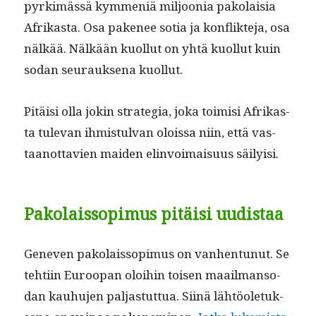
pyrkimässä kym­meniä miljoo­nia pako­laisia
Afrikas­ta. Osa pak­e­nee sotia ja kon­flik­te­ja, osa
nälkää. Nälkään kuol­lut on yhtä kuol­lut kuin
sodan seu­rauk­se­na kuollut.
Pitäisi olla jokin strate­gia, joka toimisi Afrikas­
ta tule­van ihmis­tul­van olois­sa niin, että vas­
taan­ot­tavien maid­en elin­voimaisu­us säilyisi.
Pakolaissopimus pitäisi uudistaa
Gen­even pako­lais­sopimus on van­hen­tunut. Se
tehti­in Euroopan oloi­hin toisen maail­man­so­
dan kauhu­jen pal­jas­tut­tua. Siinä lähtöo­le­tuk­