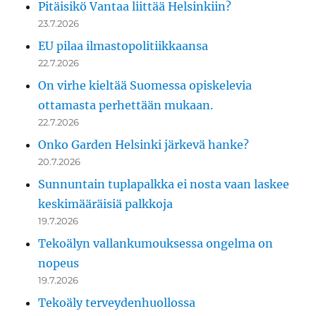
Pitäisikö Vantaa liittää Helsinkiin?
23.7.2026
EU pilaa ilmastopolitiikkaansa
22.7.2026
On virhe kieltää Suomessa opiskelevia
ottamasta perhettään mukaan.
22.7.2026
Onko Garden Helsinki järkevä hanke?
20.7.2026
Sunnuntain tuplapalkka ei nosta vaan laskee
keskimääräisiä palkkoja
19.7.2026
Tekoälyn vallankumouksessa ongelma on
nopeus
19.7.2026
Tekoäly terveydenhuollossa