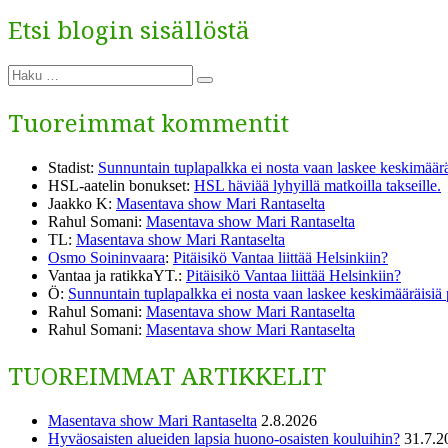
Etsi blogin sisällöstä
Etsi:
Haku
Tuoreimmat kommentit
Stadist
:
Sunnuntain tuplapalkka ei nosta vaan laskee keskimäärä
HSL-aatelin bonukset
:
HSL häviää lyhyillä matkoilla takseille.
Jaakko K
:
Masentava show Mari Rantaselta
Rahul Somani
:
Masentava show Mari Rantaselta
TL
:
Masentava show Mari Rantaselta
Osmo Soininvaara
:
Pitäisikö Vantaa liittää Helsinkiin?
Vantaa ja ratikkaYT.
:
Pitäisikö Vantaa liittää Helsinkiin?
Ö
:
Sunnuntain tuplapalkka ei nosta vaan laskee keskimääräisiä
Rahul Somani
:
Masentava show Mari Rantaselta
Rahul Somani
:
Masentava show Mari Rantaselta
TUOREIMMAT ARTIKKELIT
Masentava show Mari Rantaselta
2.8.2026
Hyväosaisten alueiden lapsia huono-osaisten kouluihin?
31.7.2