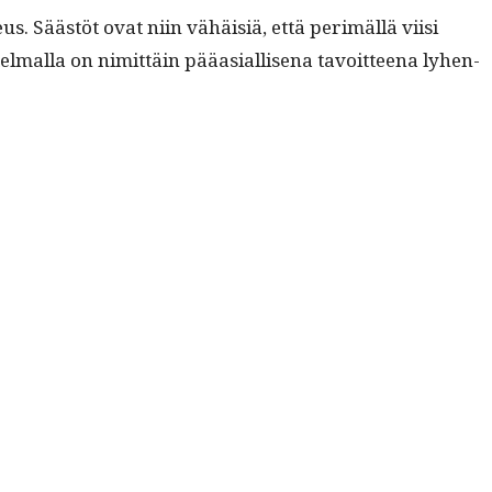
keus. Säästöt ovat niin vähäisiä, että per­imäl­lä viisi
l­mal­la on nimit­täin pääasial­lise­na tavoit­teena lyhen­