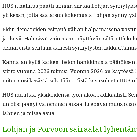
HUS:n hal­li­tus päät­ti tänään siirtää Loh­jan syn­ny­tyk­s
yli kesän, jot­ta saataisi­in koke­mus­ta Loh­jan syn­ny­tys
Pidin demarei­den esi­tys­tä vähän hal­pa­maise­na vas­tu­un
järkevä. Halu­si­vat vain asian näyt­tävän siltä, että koko
demareista sen­tään äänesti syn­ny­tys­ten lakkaut­tami
Kan­natan kyl­lä kaiken tiedon han­kkimista päätök­sen­teo
siir­to vuon­na 2026 toimisi. Vuon­na 2026 on käytössä lisäk
miten ensi kesästä selvitään. Tästä kesä­su­lus­ta HUS:n 
HUS muut­taa yksiköi­den­sä työn­jakoa radikaal­isti. Sen yk
un olisi jäänyt vähem­män aikaa. Ei epä­var­muus olisi 
läh­tien ja mis­sä asua.
Lohjan ja Porvoon sairaalat lyhentä