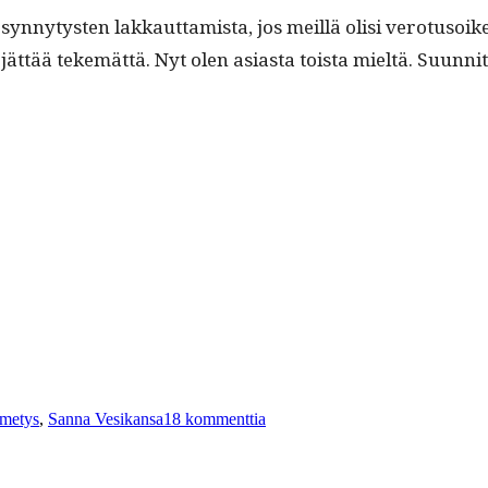
 syn­ny­tys­ten lakkaut­tamista, jos meil­lä olisi vero­tu­soi
­tää tekemät­tä. Nyt olen asi­as­ta toista mieltä. Suun­nite
026”
vainsanat
artikkeliin
Lohjan
Imetys
,
Sanna Vesikansa
18 kommenttia
synnytykset
loppuvat
2026