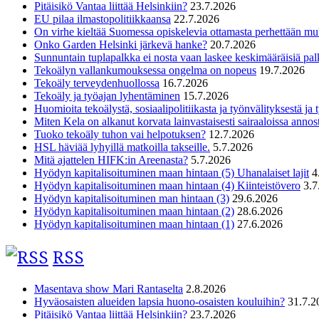
Pitäisikö Vantaa liittää Helsinkiin?
23.7.2026
EU pilaa ilmastopolitiikkaansa
22.7.2026
On virhe kieltää Suomessa opiskelevia ottamasta perhettään m
Onko Garden Helsinki järkevä hanke?
20.7.2026
Sunnuntain tuplapalkka ei nosta vaan laskee keskimääräisiä pal
Tekoälyn vallankumouksessa ongelma on nopeus
19.7.2026
Tekoäly terveydenhuollossa
16.7.2026
Tekoäly ja työajan lyhentäminen
15.7.2026
Huomioita tekoälystä, sosiaalipolitiikasta ja työnvälityksestä ja
Miten Kela on alkanut korvata lainvastaisesti sairaaloissa annost
Tuoko tekoäly tuhon vai helpotuksen?
12.7.2026
HSL häviää lyhyillä matkoilla takseille.
5.7.2026
Mitä ajattelen HIFK:in Areenasta?
5.7.2026
Hyödyn kapitalisoituminen maan hintaan (5) Uhanalaiset lajit
4
Hyödyn kapitalisoituminen maan hintaan (4) Kiinteistövero
3.7
Hyödyn kapitalisoituminen man hintaan (3)
29.6.2026
Hyödyn kapitalisoituminen maan hintaan (2)
28.6.2026
Hyödyn kapitalisoituminen maan hintaan (1)
27.6.2026
RSS
Masentava show Mari Rantaselta
2.8.2026
Hyväosaisten alueiden lapsia huono-osaisten kouluihin?
31.7.2
Pitäisikö Vantaa liittää Helsinkiin?
23.7.2026