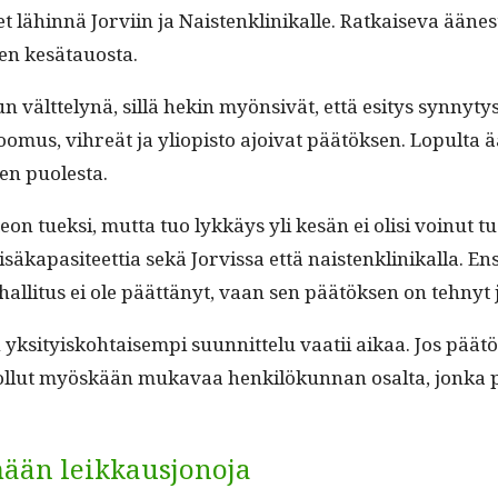
et lähin­nä Jorvi­in ja Nais­ten­klinikalle. Ratkai­se­va ään
­ten kesätauosta.
 vält­te­lynä, sil­lä hekin myön­sivät, että esi­tys syn­ny­ty
omus, vihreät ja yliopis­to ajoi­vat päätök­sen. Lop­ul­ta ää
sen puolesta.
n tuek­si, mut­ta tuo lykkäys yli kesän ei olisi voin­ut tuo
a­p­a­siteet­tia sekä Jorvis­sa että nais­ten­klinikalla. Ens
hal­li­tus ei ole päät­tänyt, vaan sen päätök­sen on tehnyt
si­tyisko­htaisem­pi suun­nit­telu vaatii aikaa. Jos päätös o
ollut myöskään mukavaa henkilökun­nan osalta, jon­ka pit
mään leikkausjonoja