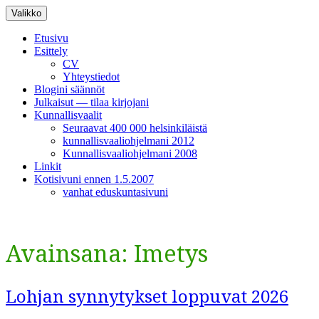
Siirry
Valikko
sisältöön
Etusivu
Esittely
CV
Yhteystiedot
Blogini säännöt
Julkaisut — tilaa kirjojani
Kunnallisvaalit
Seuraavat 400 000 helsinkiläistä
kunnallisvaaliohjelmani 2012
Kunnallisvaaliohjelmani 2008
Linkit
Kotisivuni ennen 1.5.2007
vanhat eduskuntasivuni
Avainsana:
Imetys
Lohjan synnytykset loppuvat 2026