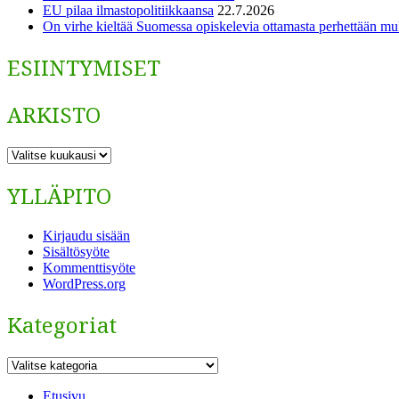
EU pilaa ilmastopolitiikkaansa
22.7.2026
On virhe kieltää Suomessa opiskelevia ottamasta perhettään m
ESIINTYMISET
ARKISTO
ARKISTO
YLLÄPITO
Kirjaudu sisään
Sisältösyöte
Kommenttisyöte
WordPress.org
Kategoriat
Kategoriat
Etusivu