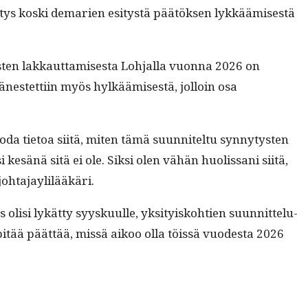
estys kos­ki demarien esi­tys­tä päätök­sen lykkäämis­es­tä
s­ten lakkaut­tamis­es­ta Loh­jal­la vuon­na 2026 on
nestet­ti­in myös hylkäämis­es­tä, jol­loin osa
­da tietoa siitä, miten tämä suun­nitel­tu syn­ny­tys­ten
i kesänä sitä ei ole. Sik­si olen vähän huolis­sani siitä,
 johtajaylilääkäri.
lisi lykät­ty syysku­ulle, yksi­tyisko­h­tien suun­nit­telu­
ää päät­tää, mis­sä aikoo olla töis­sä vuodes­ta 2026