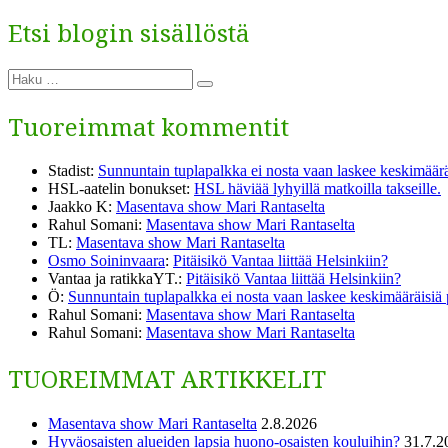
Etsi blogin sisällöstä
Etsi:
Haku
Tuoreimmat kommentit
Stadist
:
Sunnuntain tuplapalkka ei nosta vaan laskee keskimäärä
HSL-aatelin bonukset
:
HSL häviää lyhyillä matkoilla takseille.
Jaakko K
:
Masentava show Mari Rantaselta
Rahul Somani
:
Masentava show Mari Rantaselta
TL
:
Masentava show Mari Rantaselta
Osmo Soininvaara
:
Pitäisikö Vantaa liittää Helsinkiin?
Vantaa ja ratikkaYT.
:
Pitäisikö Vantaa liittää Helsinkiin?
Ö
:
Sunnuntain tuplapalkka ei nosta vaan laskee keskimääräisiä
Rahul Somani
:
Masentava show Mari Rantaselta
Rahul Somani
:
Masentava show Mari Rantaselta
TUOREIMMAT ARTIKKELIT
Masentava show Mari Rantaselta
2.8.2026
Hyväosaisten alueiden lapsia huono-osaisten kouluihin?
31.7.2