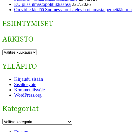
EU pilaa ilmastopolitiikkaansa
22.7.2026
On virhe kieltää Suomessa opiskelevia ottamasta perhettään m
ESIINTYMISET
ARKISTO
ARKISTO
YLLÄPITO
Kirjaudu sisään
Sisältösyöte
Kommenttisyöte
WordPress.org
Kategoriat
Kategoriat
Etusivu