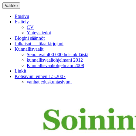
Siirry
Valikko
sisältöön
Etusivu
Esittely
CV
Yhteystiedot
Blogini säännöt
Julkaisut — tilaa kirjojani
Kunnallisvaalit
Seuraavat 400 000 helsinkiläistä
kunnallisvaaliohjelmani 2012
Kunnallisvaaliohjelmani 2008
Linkit
Kotisivuni ennen 1.5.2007
vanhat eduskuntasivuni