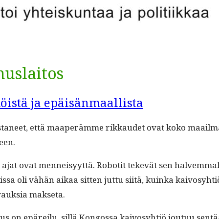
uslaitos
istä ja epäisänmaallista
ta­neet, että maaperämme rikkaudet ovat koko maail­man 
meen.
e ajat ovat men­neisyyt­tä. Robot­it tekevät sen halvem­ma
­sa oli vähän aikaa sit­ten jut­tu siitä, kuin­ka kaivosy­ht
vauk­sia makseta.
us on epäreilu, sil­lä Kon­gos­sa kaivosy­htiö joutuu sen­