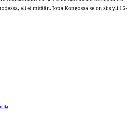
dessa, eli ei mitään. Jopa Kon­gos­sa se on siis yli 16-
artikkeliin
Suomen
ttia
kaivospolitiikka
on
lyhytnäköistä
ja
epäisänmaallista