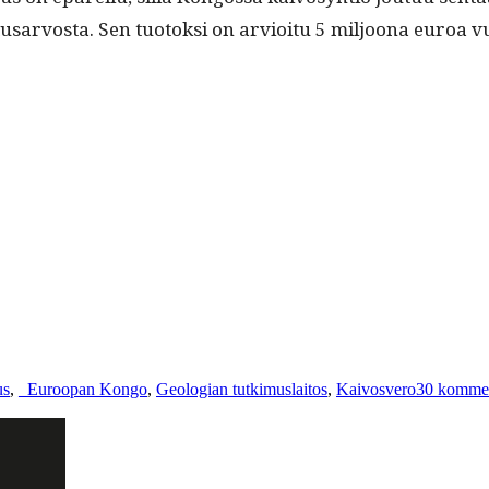
usar­vos­ta. Sen tuo­tok­si on arvioitu 5 miljoona euroa vuo
Avainsanat
us
,
_
Euroopan Kongo
,
Geologian tutkimuslaitos
,
Kaivosvero
30 kommen