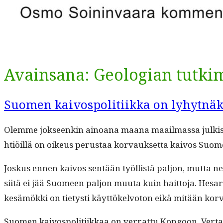
Avainsana:
Geologian tutkim
Suomen kaivospolitiikka on lyhytnäkö
Olemme jok­seenkin ain­oana maana maail­mas­sa julk­is
htiöil­lä on oikeus perus­taa kor­vauk­set­ta kaivos Suo
Joskus ennen kaivos sen­tään työl­listä paljon, mut­ta n
siitä ei jää Suomeen paljon muu­ta kuin hait­to­ja. Hesaris
kesämök­ki on tietysti käyt­tökelvo­ton eikä mitään kor­
Suomen kaivospoli­ti­ikkaa on ver­rat­tu Kon­goon. Ver­ta