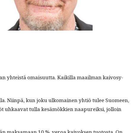
yhteistä omaisu­ut­ta. Kaikil­la maail­man kaivosy­
l­la. Niin­pä, kun joku ulko­mainen yhtiö tulee Suomeen,
iöt uhkaa­vat tul­la kesämökkien naa­pureik­si, jol­loin
tään mak­samaan 10 % veroa kai­vok­sen tuo­to­s­ta. On