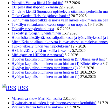
Pitäisikö Vantaa liittää Helsinkiin?
23.7.2026
EU pilaa ilmastopolitiikkaansa
22.7.2026
On virhe kieltää Suomessa opiskelevia ottamasta perhettään m
Onko Garden Helsinki järkevä hanke?
20.7.2026
Sunnuntain tuplapalkka ei nosta vaan laskee keskimääräisiä pal
Tekoälyn vallankumouksessa ongelma on nopeus
19.7.2026
Tekoäly terveydenhuollossa
16.7.2026
Tekoäly ja työajan lyhentäminen
15.7.2026
Huomioita tekoälystä, sosiaalipolitiikasta ja työnvälityksestä ja
Miten Kela on alkanut korvata lainvastaisesti sairaaloissa annost
Tuoko tekoäly tuhon vai helpotuksen?
12.7.2026
HSL häviää lyhyillä matkoilla takseille.
5.7.2026
Mitä ajattelen HIFK:in Areenasta?
5.7.2026
Hyödyn kapitalisoituminen maan hintaan (5) Uhanalaiset lajit
4
Hyödyn kapitalisoituminen maan hintaan (4) Kiinteistövero
3.7
Hyödyn kapitalisoituminen man hintaan (3)
29.6.2026
Hyödyn kapitalisoituminen maan hintaan (2)
28.6.2026
Hyödyn kapitalisoituminen maan hintaan (1)
27.6.2026
RSS
Masentava show Mari Rantaselta
2.8.2026
Hyväosaisten alueiden lapsia huono-osaisten kouluihin?
31.7.2
Pitäisikö Vantaa liittää Helsinkiin?
23.7.2026