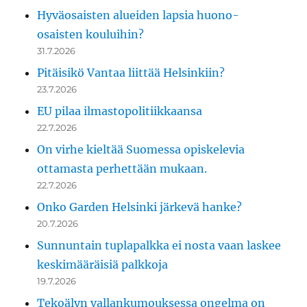
Hyväosaisten alueiden lapsia huono-
osaisten kouluihin?
31.7.2026
Pitäisikö Vantaa liittää Helsinkiin?
23.7.2026
EU pilaa ilmastopolitiikkaansa
22.7.2026
On virhe kieltää Suomessa opiskelevia
ottamasta perhettään mukaan.
22.7.2026
Onko Garden Helsinki järkevä hanke?
20.7.2026
Sunnuntain tuplapalkka ei nosta vaan laskee
keskimääräisiä palkkoja
19.7.2026
Tekoälyn vallankumouksessa ongelma on