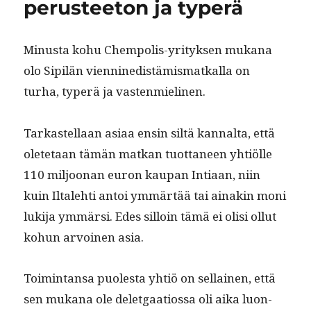
perusteeton ja typerä
Minus­ta kohu Chempo­lis-yri­tyk­sen mukana
olo Sip­ilän vien­ninedis­tämis­matkalla on
turha, type­rä ja vastenmielinen.
Tarkastel­laan asi­aa ensin siltä kannal­ta, että
olete­taan tämän matkan tuot­ta­neen yhtiölle
110 miljoo­nan euron kau­pan Inti­aan, niin
kuin Iltale­hti antoi ymmärtää tai ainakin moni
luk­i­ja ymmär­si. Edes sil­loin tämä ei olisi ollut
kohun arvoinen asia.
Toim­intansa puoles­ta yhtiö on sel­l­ainen, että
sen mukana ole delet­gaa­tios­sa oli aika luon­