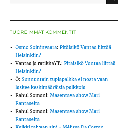
TUOREIMMAT KOMMENTIT
Osmo Soininvaara
:
Pitäisikö Vantaa liittää
Helsinkiin?
Vantaa ja ratikkaYT.
:
Pitäisikö Vantaa liittää
Helsinkiin?
Ö
:
Sunnuntain tuplapalkka ei nosta vaan
laskee keskimääräisiä palkkoja
Rahul Somani
:
Masentava show Mari
Rantaselta
Rahul Somani
:
Masentava show Mari
Rantaselta
Kaikki taivaan sini - Mélissa Da Costan