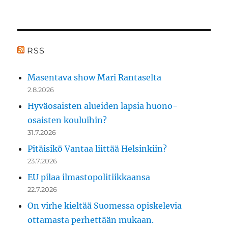
RSS
Masentava show Mari Rantaselta
2.8.2026
Hyväosaisten alueiden lapsia huono-
osaisten kouluihin?
31.7.2026
Pitäisikö Vantaa liittää Helsinkiin?
23.7.2026
EU pilaa ilmastopolitiikkaansa
22.7.2026
On virhe kieltää Suomessa opiskelevia
ottamasta perhettään mukaan.