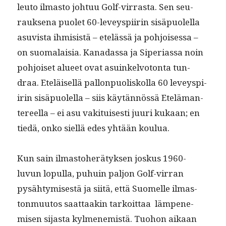
leu­to ilmas­to johtuu Golf-vir­ras­ta. Sen seu­
rauk­se­na puo­let 60-lev­eyspi­irin sisäpuolel­la
asu­vista ihmi­sistä – etelässä ja pohjoises­sa –
on suo­ma­laisia. Kanadas­sa ja Siperi­as­sa noin
pohjoiset alueet ovat asuinkelvo­ton­ta tun­
draa. Eteläisel­lä pal­lon­puoliskol­la 60 lev­eyspi­
irin sisäpuolel­la – siis käytän­nössä Etelä­man­
tereel­la – ei asu vak­i­tuis­es­ti juuri kukaan; en
tiedä, onko siel­lä edes yhtään koulua.
Kun sain ilmas­to­herä­tyk­sen joskus 1960-
luvun lop­ul­la, puhuin paljon Golf-vir­ran
pysähtymis­es­tä ja siitä, että Suomelle ilmas­
ton­muu­tos saat­taakin tarkoit­taa läm­pen­e­
misen sijas­ta kylmen­e­mistä. Tuo­hon aikaan