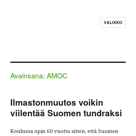
VALIKKO
Avainsana:
AMOC
Ilmastonmuutos voikin
viilentää Suomen tundraksi
Koulus­sa opin 60 vuot­ta sit­ten, että Suomen