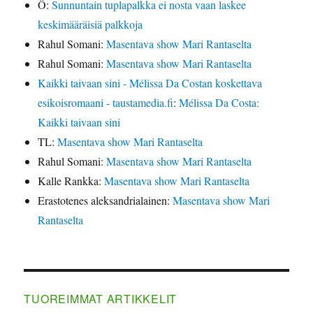
Ö
:
Sunnuntain tuplapalkka ei nosta vaan laskee
keskimääräisiä palkkoja
Rahul Somani
:
Masentava show Mari Rantaselta
Rahul Somani
:
Masentava show Mari Rantaselta
Kaikki taivaan sini - Mélissa Da Costan koskettava
esikoisromaani - taustamedia.fi
:
Mélissa Da Costa:
Kaikki taivaan sini
TL
:
Masentava show Mari Rantaselta
Rahul Somani
:
Masentava show Mari Rantaselta
Kalle Rankka
:
Masentava show Mari Rantaselta
Erastotenes aleksandrialainen
:
Masentava show Mari
Rantaselta
TUOREIMMAT ARTIKKELIT