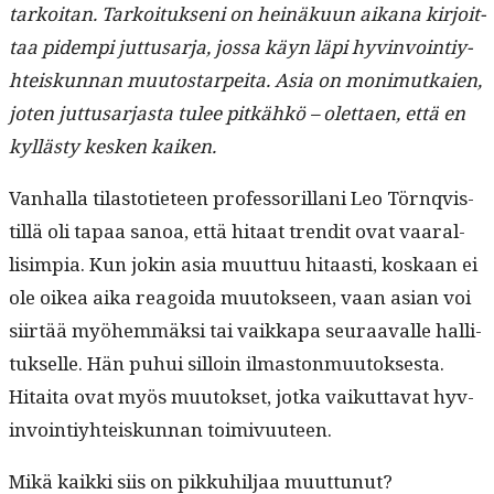
tarkoi­tan. Tarkoituk­seni on heinäku­un aikana kir­joit­
taa pidem­pi jut­tusar­ja, jos­sa käyn läpi hyv­in­voin­tiy­
hteiskun­nan muu­tostarpei­ta. Asia on mon­imutkaien,
joten jut­tusar­jas­ta tulee pitkähkö – olet­taen, että en
kyl­lästy kesken kaiken.
Van­hal­la tilas­toti­eteen pro­fes­so­ril­lani Leo Törn­qvis­
til­lä oli tapaa sanoa, että hitaat tren­dit ovat vaar­al­
lisimpia. Kun jokin asia muut­tuu hitaasti, koskaan ei
ole oikea aika reagoi­da muu­tok­seen, vaan asian voi
siirtää myöhem­mäk­si tai vaikka­pa seu­raavalle hal­li­
tuk­selle. Hän puhui sil­loin ilmas­ton­muu­tok­ses­ta.
Hitai­ta ovat myös muu­tok­set, jot­ka vaikut­ta­vat hyv­
in­voin­tiy­hteiskun­nan toimivuuteen.
Mikä kaik­ki siis on pikkuhil­jaa muuttunut?