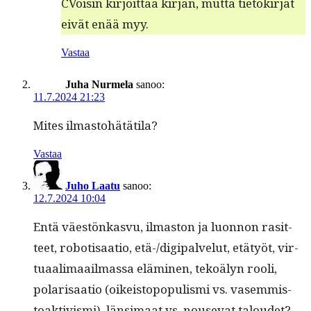
CVoisin kir­joit­taa kir­jan, mut­ta tietokir­jat
eivät enää myy.
Vastaa
Juha Nurmela
sanoo:
11.7.2024 21:23
Mites ilmas­to­hätäti­la?
Vastaa
Juho Laatu
sanoo:
12.7.2024 10:04
Entä väestönkasvu, ilmas­ton ja luon­non rasit­
teet, robo­t­i­saa­tio, etä-/digi­palve­lut, etä­työt, vir­
tu­aal­i­maail­mas­sa elämi­nen, tekoä­lyn rooli,
polar­isaa­tio (oikeistopop­ulis­mi vs. vasem­mis­
toak­tivis­mi), län­si­maat vs. nou­se­vat taloudet?