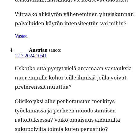
Viit­taako alikäytön vähen­e­m­i­nen yhteiskun­nan
palvelu­iden käytön inten­si­teet­ti­in vai mihin?
Vastaa
Austrian
sanoo:
12.7.2024 10:41
Uskotko että pystyt vielä anta­maan vas­tauk­sia
nuorem­mille kohort­eille ihmisiä joil­la voivat
pref­er­enssit muuttua?
Olisiko yksi aihe per­hetaus­tan merk­i­tys
työelämässä ja per­heen muo­dostamisen
rahoituk­ses­sa? Voiko omaisu­us aiem­mil­ta
sukupolvil­ta toimia kuten perustulo?