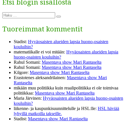
Etsi blogin sisällöstä
Etsi:
Haku
Tuoreimmat kommentit
Stadist
:
Hyväosaisten alueiden lapsia huono-osaisten
kouluihin?
matematiikalle ei voi mitään
:
Hyväosaisten alueiden lapsia
huono-osaisten kouluihin?
Rahul Somani
:
Masentava show Mari Rantaselta
Rahul Somani
:
Masentava show Mari Rantaselta
Kilgore
:
Masentava show Mari Rantaselta
Erastotenes aleksandrilainen
:
Masentava show Mari
Rantaselta
mikään muu politiikka kuin reaalipolitiikka ei ole toimivaa
politiikkaa
:
Masentava show Mari Rantaselta
Maria Järvinen
:
Hyväosaisten alueiden lapsia huono-osaisten
kouluihin?
liikenne- ja kaupunkisuunnittelulle ja HSL:lle
:
HSL häviää
lyhyillä matkoilla takseille.
Stadist
:
Masentava show Mari Rantaselta