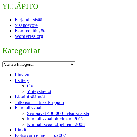
YLLÄPITO
Kirjaudu sisään
Sisältösyöte
Kommenttisyöte
WordPress.org
Kategoriat
Kategoriat
Etusivu
Esittely
CV
Yhteystiedot
Blogini säännöt
Julkaisut — tilaa kirjojani
Kunnallisvaalit
Seuraavat 400 000 helsinkiläistä
kunnallisvaaliohjelmani 2012
Kunnallisvaaliohjelmani 2008
Linkit
Kotisivuni ennen 1.5.2007