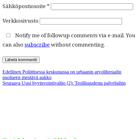
Sähköpostiosoite
*
Verkkosivusto
Notify me of followup comments via e-mail. You
can also
subscribe
without commenting.
Artikkelien
Edellinen
Edellinen
Poliittisessa keskustassa on urbaanin arvoliberaalin
artikkeli:
puolueen mentävä aukko
selaus
Seuraava
Seuraava
Uusi hyvinvointivaltio (2): Teollisuudesta palveluihin
artikkeli: