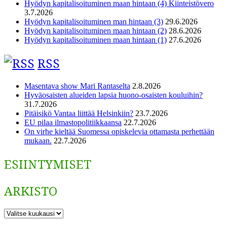
Hyödyn kapitalisoituminen maan hintaan (4) Kiinteistövero
3.7.2026
Hyödyn kapitalisoituminen man hintaan (3)
29.6.2026
Hyödyn kapitalisoituminen maan hintaan (2)
28.6.2026
Hyödyn kapitalisoituminen maan hintaan (1)
27.6.2026
RSS
Masentava show Mari Rantaselta
2.8.2026
Hyväosaisten alueiden lapsia huono-osaisten kouluihin?
31.7.2026
Pitäisikö Vantaa liittää Helsinkiin?
23.7.2026
EU pilaa ilmastopolitiikkaansa
22.7.2026
On virhe kieltää Suomessa opiskelevia ottamasta perhettään
mukaan.
22.7.2026
ESIINTYMISET
ARKISTO
ARKISTO