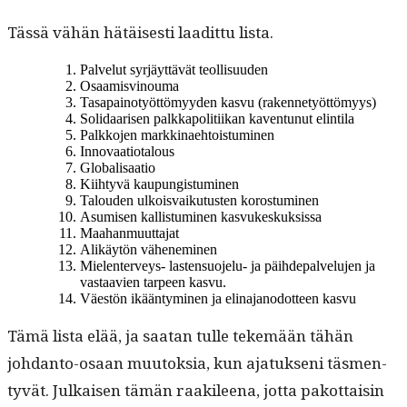
Tässä vähän hätäis­es­ti laa­dit­tu lista.
Palve­lut syr­jäyt­tävät teollisuuden
Osaamisvi­nouma
Tas­apain­o­työt­tömyy­den kasvu (raken­netyöt­tömyys)
Sol­i­daarisen palkkapoli­ti­ikan kaven­tunut elintila
Palkko­jen markkinaehtoistuminen
Inno­vaa­tio­talous
Glob­al­isaa­tio
Kiihtyvä kaupungis­tu­mi­nen
Talouden ulkois­vaiku­tusten korostuminen
Asumisen kallis­tu­mi­nen kasvukeskuksissa
Maa­han­muut­ta­jat
Alikäytön vähen­e­m­i­nen
Mie­len­ter­veys- las­ten­suo­jelu- ja päi­hde­palvelu­jen ja
vas­taavien tarpeen kasvu.
Väestön ikään­tymi­nen ja eli­na­jan­odot­teen kasvu
Tämä lista elää, ja saatan tulle tekemään tähän
johdan­to-osaan muu­tok­sia, kun ajatuk­seni täs­men­
tyvät. Julkaisen tämän raak­ileena, jot­ta pakot­taisin