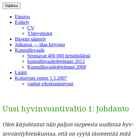
Siirry
Valikko
sisältöön
Etusivu
Esittely
CV
Yhteystiedot
Blogini säännöt
Julkaisut — tilaa kirjojani
Kunnallisvaalit
Seuraavat 400 000 helsinkiläistä
kunnallisvaaliohjelmani 2012
Kunnallisvaaliohjelmani 2008
Linkit
Kotisivuni ennen 1.5.2007
vanhat eduskuntasivuni
Uusi hyvinvointivaltio 1: Johdanto
Olen kir­joit­tanut niin paljon tarpeesta uud­is­taa hyv­
in­voin­tiy­hteiskun­taa, että on syytä täs­men­tää mitä