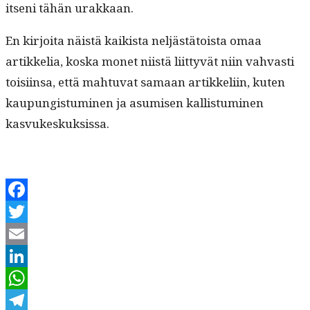
itseni tähän urakkaan.
En kir­joi­ta näistä kaik­ista neljästä­toista omaa
artikke­lia, kos­ka mon­et niistä liit­tyvät niin vah­vasti
toisi­in­sa, että mah­tu­vat samaan artikke­li­in, kuten
kaupungis­tu­mi­nen ja asumisen kallis­tu­mi­nen
kasvukeskuksissa.
Facebook
Twitter
Email
LinkedIn
WhatsApp