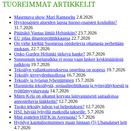
TUOREIMMAT ARTIKKELIT
Masentava show Mari Rantaselta
2.8.2026
Hyväosaisten alueiden lapsia huono-osaisten kouluihin?
31.7.2026
Pitäisikö Vantaa liittää Helsinkiin?
23.7.2026
EU pilaa ilmastopolitiikkaansa
22.7.2026
On virhe kieltää Suomessa opiskelevia ottamasta perhettään
mukaan.
22.7.2026
Onko Garden Helsinki järkevä hanke?
20.7.2026
Sunnuntain tuplapalkka ei nosta vaan laskee keskimääräisiä
palkkoja
19.7.2026
Tekoälyn vallankumouksessa ongelma on nopeus
19.7.2026
Tekoäly terveydenhuollossa
16.7.2026
Tekoäly ja työajan lyhentäminen
15.7.2026
Huomioita tekoälystä, sosiaalipolitiikasta ja työnvälityksestä ja
työttömyysturvasta
14.7.2026
Miten Kela on alkanut korvata lainvastaisesti sairaaloissa
annosteltavia lääkkeitä?
12.7.2026
Tuoko tekoäly tuhon vai helpotuksen?
12.7.2026
HSL häviää lyhyillä matkoilla takseille.
5.7.2026
Mitä ajattelen HIFK:in Areenasta?
5.7.2026
Hyödyn kapitalisoituminen maan hintaan (5) Uhanalaiset lajit
4.7.2026