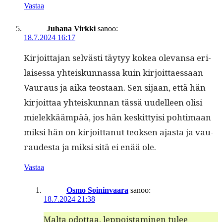
Vastaa
Juhana Virkki
sanoo:
18.7.2024 16:17
Kir­joit­ta­jan selvästi täy­tyy kokea ole­vansa eri­
laises­sa yhteiskun­nas­sa kuin kir­joit­taes­saan
Vau­raus ja aika teostaan. Sen sijaan, että hän
kir­joit­taa yhteiskun­nan tässä uudelleen olisi
mielekkääm­pää, jos hän keskit­ty­isi pohti­maan
mik­si hän on kir­joit­tanut teok­sen ajas­ta ja vau­
raud­es­ta ja mik­si sitä ei enää ole.
Vastaa
Osmo Soininvaara
sanoo:
18.7.2024 21:38
Mal­ta odot­taa, lep­pois­t­a­mi­nen tulee