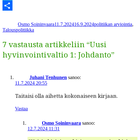
Telegram
Kirjoittaja
Julkaistu
Kategoriat
Share
Osmo Soininvaara
11.7.2024
16.9.2024
politiikan arviointia
,
Talouspolitiikka
7 vastausta artikkeliin “Uusi
hyvinvointivaltio 1: Johdanto”
Juhani Tenhunen
sanoo:
11.7.2024 20:55
Taitaisi olla aihet­ta kokon­aiseen kirjaan.
Vastaa
Osmo Soininvaara
sanoo:
12.7.2024 11:31