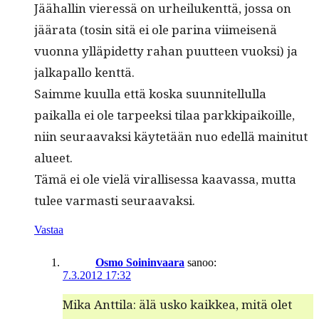
Jäähallin vier­essä on urheilukent­tä, jos­sa on
jäära­ta (tosin sitä ei ole pari­na viimeisenä
vuon­na ylläpi­det­ty rahan puut­teen vuok­si) ja
jalka­pal­lo kenttä.
Saimme kuul­la että kos­ka suun­nitel­lul­la
paikalla ei ole tarpeek­si tilaa parkkipaikoille,
niin seu­raavak­si käytetään nuo edel­lä maini­tut
alueet.
Tämä ei ole vielä viral­lises­sa kaavas­sa, mut­ta
tulee var­masti seuraavaksi.
Vastaa
Osmo Soininvaara
sanoo:
7.3.2012 17:32
Mika Antti­la: älä usko kaikkea, mitä olet