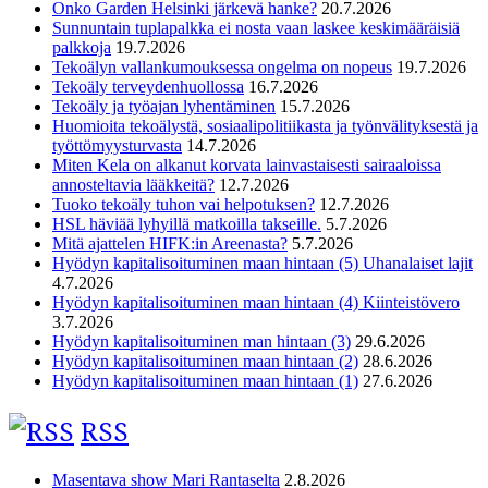
Onko Garden Helsinki järkevä hanke?
20.7.2026
Sunnuntain tuplapalkka ei nosta vaan laskee keskimääräisiä
palkkoja
19.7.2026
Tekoälyn vallankumouksessa ongelma on nopeus
19.7.2026
Tekoäly terveydenhuollossa
16.7.2026
Tekoäly ja työajan lyhentäminen
15.7.2026
Huomioita tekoälystä, sosiaalipolitiikasta ja työnvälityksestä ja
työttömyysturvasta
14.7.2026
Miten Kela on alkanut korvata lainvastaisesti sairaaloissa
annosteltavia lääkkeitä?
12.7.2026
Tuoko tekoäly tuhon vai helpotuksen?
12.7.2026
HSL häviää lyhyillä matkoilla takseille.
5.7.2026
Mitä ajattelen HIFK:in Areenasta?
5.7.2026
Hyödyn kapitalisoituminen maan hintaan (5) Uhanalaiset lajit
4.7.2026
Hyödyn kapitalisoituminen maan hintaan (4) Kiinteistövero
3.7.2026
Hyödyn kapitalisoituminen man hintaan (3)
29.6.2026
Hyödyn kapitalisoituminen maan hintaan (2)
28.6.2026
Hyödyn kapitalisoituminen maan hintaan (1)
27.6.2026
RSS
Masentava show Mari Rantaselta
2.8.2026