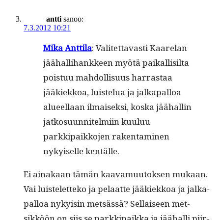
antti
sanoo:
7.3.2012 10:21
Mika Antti­la
: Valitet­tavasti Kaare­lan
jäähal­li­hankkeen myötä paikallisil­ta
pois­tuu mah­dol­lisu­us har­ras­taa
jääkiekkoa, luis­telua ja jalka­pal­loa
alueel­laan ilmaisek­si, kos­ka jäähallin
jatko­su­un­nitelmi­in kuu­luu
parkkipaikko­jen rak­en­t­a­mi­nen
nykyiselle kentälle.
Ei ainakaan tämän kaava­muu­tok­sen mukaan.
Vai luis­telet­teko ja pelaat­te jääkiekkoa ja jalka­
pal­loa nyky­isin met­sässä? Sel­l­aiseen met­
sikköön on siis se parkkipaik­ka ja jäähal­li piir­