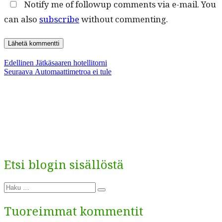
Notify me of followup comments via e-mail. You
can also
subscribe
without commenting.
Artikkelien
Edellinen
Edellinen
Jätkäsaaren hotellitorni
Seuraava
artikkeli:
Seuraava
Automaattimetroa ei tule
selaus
artikkeli:
Etsi blogin sisällöstä
Etsi:
Haku
Tuoreimmat kommentit