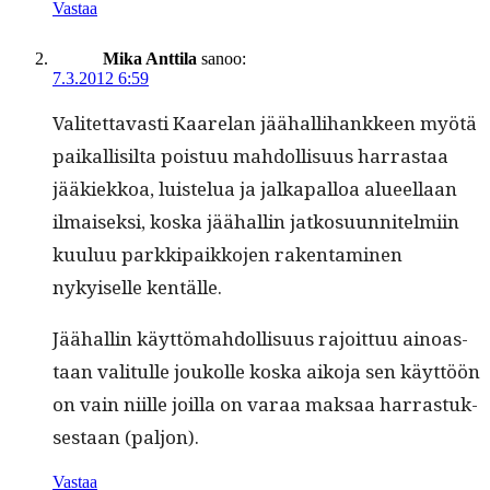
Vastaa
Mika Anttila
sanoo:
7.3.2012 6:59
Valitet­tavasti Kaare­lan jäähal­li­hankkeen myötä
paikallisil­ta pois­tuu mah­dol­lisu­us har­ras­taa
jääkiekkoa, luis­telua ja jalka­pal­loa alueel­laan
ilmaisek­si, kos­ka jäähallin jatko­su­un­nitelmi­in
kuu­luu parkkipaikko­jen rak­en­t­a­mi­nen
nykyiselle kentälle.
Jäähallin käyt­tömah­dol­lisu­us rajoit­tuu ain­oas­
taan val­i­t­ulle joukolle kos­ka aiko­ja sen käyt­töön
on vain niille joil­la on varaa mak­saa har­ras­tuk­
ses­taan (paljon).
Vastaa