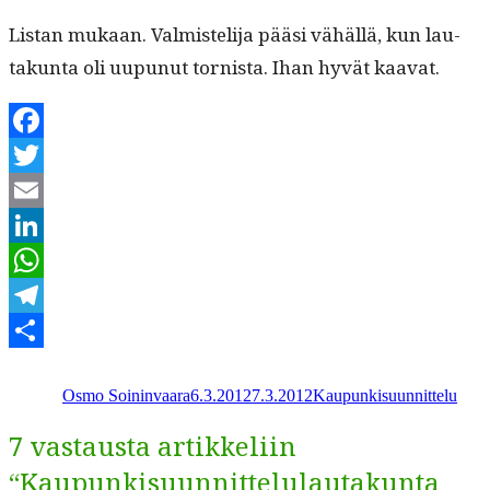
Lis­tan mukaan. Valmis­teli­ja pääsi vähäl­lä, kun lau­
takun­ta oli uupunut tor­nista. Ihan hyvät kaavat.
Facebook
Twitter
Email
LinkedIn
WhatsApp
Telegram
Kirjoittaja
Julkaistu
Kategoriat
Share
Osmo Soininvaara
6.3.2012
7.3.2012
Kaupunkisuunnittelu
7 vastausta artikkeliin
“Kaupunkisuunnittelulautakunta