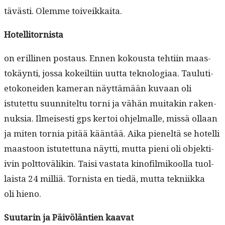
tävästi. Olemme toiveikkaita.
Hotel­li­tor­nista
on erilli­nen postaus. Ennen kok­ous­ta tehti­in maas­
tokäyn­ti, jos­sa kokeilti­in uut­ta teknolo­giaa. Taulu­ti­
etokonei­den kam­er­an näyt­tämään kuvaan oli
istutet­tu suun­nitel­tu torni ja vähän muitakin raken­
nuk­sia. Ilmeis­es­ti gps ker­toi ohjel­malle, mis­sä ollaan
ja miten tor­nia pitää kään­tää. Aika pieneltä se hotel­li
maas­toon istutet­tuna näyt­ti, mut­ta pieni oli objek­ti­
ivin polt­tovä­likin. Taisi vas­ta­ta kinofilmikool­la tuol­
laista 24 mil­liä. Tor­nista en tiedä, mut­ta tekni­ik­ka
oli hieno.
Suu­tarin ja Päivölän­tien kaavat