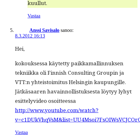
kuullut.
Vastaa
Anssi Savisalo
sanoo:
8.3.2012 16:13
Hei,
kok­ouk­ses­sa käytet­ty paikka­mallinnuk­sen
tekni­ik­ka oli Finnish Con­sult­ing Groupin ja
VTT:n yhteis­toim­i­tus Helsin­gin kaupungille.
Jätkäsaaren havain­nol­lis­tuk­ses­ta löy­tyy lyhyt
esit­te­lyvideo osoitteessa
http://www.youtube.com/watch?
v=c1DUkVhqVsM&list=UU4Msoi7FsOIWsVCJCOr
Vastaa