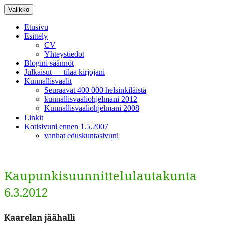
Siirry
Valikko
sisältöön
Etusivu
Esittely
CV
Yhteystiedot
Blogini säännöt
Julkaisut — tilaa kirjojani
Kunnallisvaalit
Seuraavat 400 000 helsinkiläistä
kunnallisvaaliohjelmani 2012
Kunnallisvaaliohjelmani 2008
Linkit
Kotisivuni ennen 1.5.2007
vanhat eduskuntasivuni
Kaupunkisuunnittelulautakunta
6.3.2012
Kaare­lan jäähalli