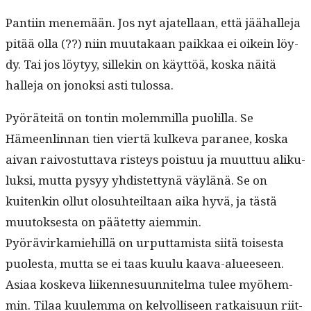
Pan­ti­in men­emään. Jos nyt ajatel­laan, että jäähalle­ja
pitää olla (??) niin muu­takaan paikkaa ei oikein löy­
dy. Tai jos löy­tyy, sillekin on käyt­töä, kos­ka näitä
halle­ja on jonok­si asti tulossa.
Pyöräteitä on ton­tin molem­mil­la puo­lil­la. Se
Hämeen­lin­nan tien viertä kulke­va para­nee, kos­ka
aivan raivos­tut­ta­va risteys pois­tuu ja muut­tuu aliku­
luk­si, mut­ta pysyy yhdis­tet­tynä väylänä. Se on
kuitenkin ollut olo­suhteil­taan aika hyvä, ja tästä
muu­tok­ses­ta on päätet­ty aiem­min.
Pyörävirkamiehillä on urput­tamista siitä tois­es­ta
puoles­ta, mut­ta se ei taas kuu­lu kaa­va-alueeseen.
Asi­aa koske­va liiken­nesu­un­nitel­ma tulee myöhem­
min. Tilaa kuulem­ma on kelvol­liseen ratkaisu­un riit­