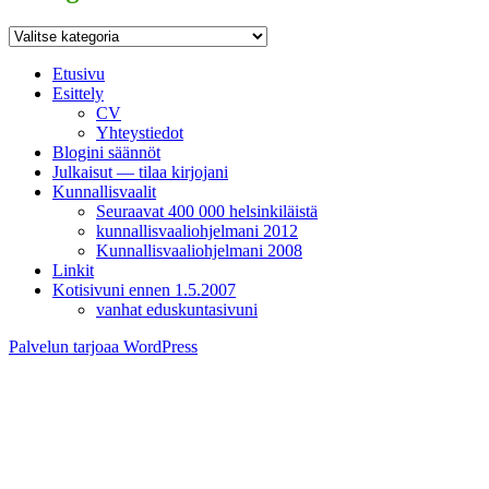
Kategoriat
Etusivu
Esittely
CV
Yhteystiedot
Blogini säännöt
Julkaisut — tilaa kirjojani
Kunnallisvaalit
Seuraavat 400 000 helsinkiläistä
kunnallisvaaliohjelmani 2012
Kunnallisvaaliohjelmani 2008
Linkit
Kotisivuni ennen 1.5.2007
vanhat eduskuntasivuni
Palvelun tarjoaa WordPress