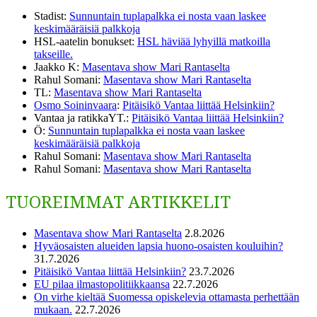
Stadist
:
Sunnuntain tuplapalkka ei nosta vaan laskee
keskimääräisiä palkkoja
HSL-aatelin bonukset
:
HSL häviää lyhyillä matkoilla
takseille.
Jaakko K
:
Masentava show Mari Rantaselta
Rahul Somani
:
Masentava show Mari Rantaselta
TL
:
Masentava show Mari Rantaselta
Osmo Soininvaara
:
Pitäisikö Vantaa liittää Helsinkiin?
Vantaa ja ratikkaYT.
:
Pitäisikö Vantaa liittää Helsinkiin?
Ö
:
Sunnuntain tuplapalkka ei nosta vaan laskee
keskimääräisiä palkkoja
Rahul Somani
:
Masentava show Mari Rantaselta
Rahul Somani
:
Masentava show Mari Rantaselta
TUOREIMMAT ARTIKKELIT
Masentava show Mari Rantaselta
2.8.2026
Hyväosaisten alueiden lapsia huono-osaisten kouluihin?
31.7.2026
Pitäisikö Vantaa liittää Helsinkiin?
23.7.2026
EU pilaa ilmastopolitiikkaansa
22.7.2026
On virhe kieltää Suomessa opiskelevia ottamasta perhettään
mukaan.
22.7.2026