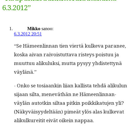
6.3.2012”
Mikko
sanoo:
6.3.2012 20:51
“Se Hämeen­lin­nan tien viertä kulke­va para­nee,
kos­ka aivan raivois­tut­ta­va risteys pois­tuu ja
muut­tuu aliku­luk­si, mut­ta pysyy yhdis­tet­tynä
väylänä.”
- Onko se tosi­aankin liian kallista tehdä aliku­lun
sijaan sil­ta, meneväthän ne Hämeen­lin­nan­
väylän autotkin sil­taa pitkin poikkikatu­jen yli?
(Näkyväisyy­deltään) pimeät ylös alas kulke­vat
alikulkure­itit eivät oikein nappaa.