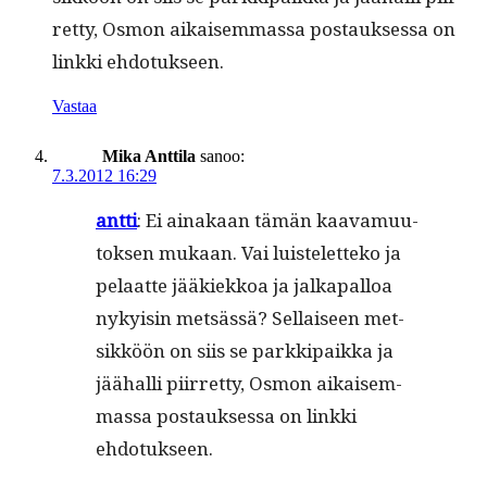
ret­ty, Osmon aikaisem­mas­sa postauk­ses­sa on
link­ki ehdotukseen.
Vastaa
Mika Anttila
sanoo:
7.3.2012 16:29
antti
: Ei ainakaan tämän kaava­muu­
tok­sen mukaan. Vai luis­telet­teko ja
pelaat­te jääkiekkoa ja jalka­pal­loa
nyky­isin met­sässä? Sel­l­aiseen met­
sikköön on siis se parkkipaik­ka ja
jäähal­li piir­ret­ty, Osmon aikaisem­
mas­sa postauk­ses­sa on link­ki
ehdotukseen.