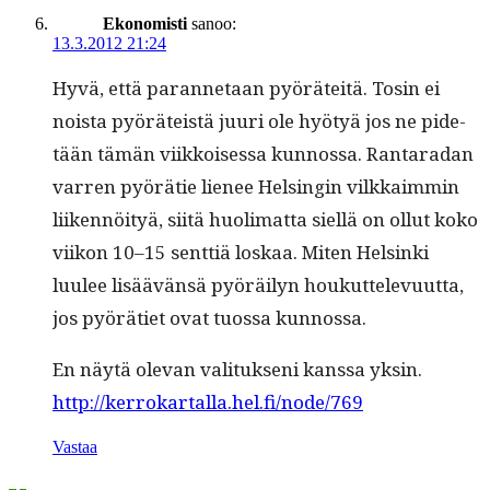
Ekonomisti
sanoo:
13.3.2012 21:24
Hyvä, että paran­netaan pyöräteitä. Tosin ei
noista pyöräteistä juuri ole hyö­tyä jos ne pide­
tään tämän viikkoises­sa kun­nos­sa. Rantaradan
var­ren pyörätie lie­nee Helsin­gin vilkkaim­min
liiken­nöi­tyä, siitä huoli­mat­ta siel­lä on ollut koko
viikon 10–15 sent­tiä loskaa. Miten Helsin­ki
luulee lisäävän­sä pyöräi­lyn houkut­tele­vu­ut­ta,
jos pyöräti­et ovat tuos­sa kunnossa.
En näytä ole­van val­i­tuk­seni kanssa yksin.
http://kerrokartalla.hel.fi/node/769
Vastaa