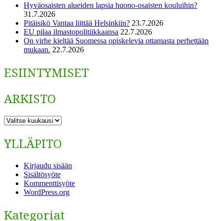
Hyväosaisten alueiden lapsia huono-osaisten kouluihin?
31.7.2026
Pitäisikö Vantaa liittää Helsinkiin?
23.7.2026
EU pilaa ilmastopolitiikkaansa
22.7.2026
On virhe kieltää Suomessa opiskelevia ottamasta perhettään
mukaan.
22.7.2026
ESIINTYMISET
ARKISTO
ARKISTO
YLLÄPITO
Kirjaudu sisään
Sisältösyöte
Kommenttisyöte
WordPress.org
Kategoriat