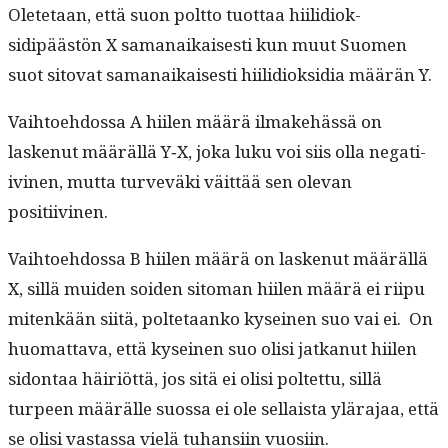
Olete­taan, että suon polt­to tuot­taa hiilid­iok­
sidipäästön X samanaikaises­ti kun muut Suomen
suot sito­vat samanaikaises­ti hiilid­iok­sidia määrän Y.
Vai­h­toe­hdos­sa A hiilen määrä ilmake­hässä on
laskenut määräl­lä Y‑X, joka luku voi siis olla negati­
ivi­nen, mut­ta turvevä­ki väit­tää sen ole­van
positiivinen.
Vai­h­toe­hdos­sa B hiilen määrä on laskenut määräl­lä
X, sil­lä muiden soiden sit­o­man hiilen määrä ei riipu
mitenkään siitä, polte­taanko kyseinen suo vai ei. On
huo­mat­ta­va, että kyseinen suo olisi jatkanut hiilen
sidon­taa häir­iöt­tä, jos sitä ei olisi poltet­tu, sil­lä
turpeen määrälle suos­sa ei ole sel­l­aista ylära­jaa, että
se olisi vas­tas­sa vielä tuhan­si­in vuosiin.