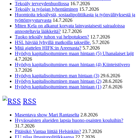
Tekoäly terveydenhuollossa
16.7.2026
Tekoäly ja työajan lyhentäminen
15.7.2026
Huomioita tekoälystä, sosiaalipolitiikasta ja työnvälityksestä ja
työttömyysturvasta
14.7.2026
Miten Kela on alkanut korvata lainvastaisesti sairaaloissa
annosteltavia lääkkeitä?
12.7.2026
Tuoko tekoäly tuhon vai helpotuksen?
12.7.2026
HSL häviää lyhyillä matkoilla takseille.
5.7.2026
Mitä ajattelen HIFK:in Areenasta?
5.7.2026
Hyödyn kapitalisoituminen maan hintaan (5) Uhanalaiset lajit
4.7.2026
Hyödyn kapitalisoituminen maan hintaan (4) Kiinteistövero
3.7.2026
Hyödyn kapitalisoituminen man hintaan (3)
29.6.2026
Hyödyn kapitalisoituminen maan hintaan (2)
28.6.2026
Hyödyn kapitalisoituminen maan hintaan (1)
27.6.2026
RSS
Masentava show Mari Rantaselta
2.8.2026
Hyväosaisten alueiden lapsia huono-osaisten kouluihin?
31.7.2026
Pitäisikö Vantaa liittää Helsinkiin?
23.7.2026
EU pilaa ilmastopolitiikkaansa
22.7.2026