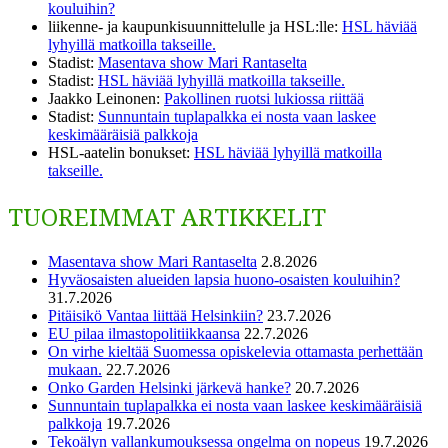
kouluihin?
liikenne- ja kaupunkisuunnittelulle ja HSL:lle
:
HSL häviää
lyhyillä matkoilla takseille.
Stadist
:
Masentava show Mari Rantaselta
Stadist
:
HSL häviää lyhyillä matkoilla takseille.
Jaakko Leinonen
:
Pakollinen ruotsi lukiossa riittää
Stadist
:
Sunnuntain tuplapalkka ei nosta vaan laskee
keskimääräisiä palkkoja
HSL-aatelin bonukset
:
HSL häviää lyhyillä matkoilla
takseille.
TUOREIMMAT ARTIKKELIT
Masentava show Mari Rantaselta
2.8.2026
Hyväosaisten alueiden lapsia huono-osaisten kouluihin?
31.7.2026
Pitäisikö Vantaa liittää Helsinkiin?
23.7.2026
EU pilaa ilmastopolitiikkaansa
22.7.2026
On virhe kieltää Suomessa opiskelevia ottamasta perhettään
mukaan.
22.7.2026
Onko Garden Helsinki järkevä hanke?
20.7.2026
Sunnuntain tuplapalkka ei nosta vaan laskee keskimääräisiä
palkkoja
19.7.2026
Tekoälyn vallankumouksessa ongelma on nopeus
19.7.2026