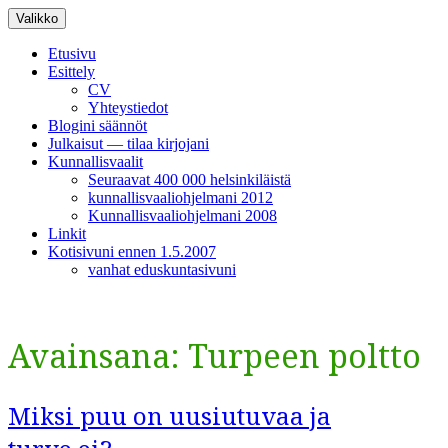
Siirry
Valikko
sisältöön
Etusivu
Esittely
CV
Yhteystiedot
Blogini säännöt
Julkaisut — tilaa kirjojani
Kunnallisvaalit
Seuraavat 400 000 helsinkiläistä
kunnallisvaaliohjelmani 2012
Kunnallisvaaliohjelmani 2008
Linkit
Kotisivuni ennen 1.5.2007
vanhat eduskuntasivuni
Avainsana:
Turpeen poltto
Miksi puu on uusiutuvaa ja