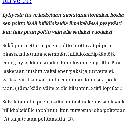
turve ei?
Lyhyesti: turve las­ke­taan uusi­u­tu­mat­tomak­si, kos­ka
sen polt­to lisää hiilid­iok­sidia ilmake­hässä pysyvästi
kun taas puun polt­to vain alle sadak­si vuodeksi
Sekä puun että turpeen polt­to tuot­ta­vat piipun
päästä mitat­tuna enem­män hiilid­iok­sidipäästöjä
ener­giayk­sikköä kohden kuin kivi­hi­ilen polt­to. Puu
las­ke­taan uusi­u­tu­vak­si ener­giak­si ja turvet­ta ei,
vaik­ka suot sito­vat hiiltä enem­män kuin sitä polte­
taan. (Tämäkään väite ei ole kiis­ta­ton. Siitä lopuksi.)
Selvitetään turpeen osalta, mitä ilmake­hässä ole­valle
hiilid­iok­sidille tapah­tuu, kun turvesuo joko polte­taan
(A) tai jätetään polt­ta­mat­ta (B).