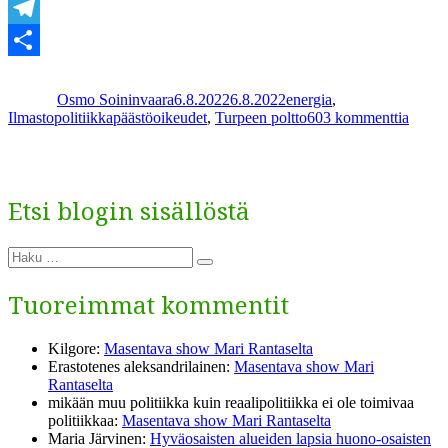
vaa
WhatsApp
ja
Telegram
Kirjoittaja
Julkaistu
Kategoriat
turve ei?”
Share
Osmo Soininvaara
6.8.2022
6.8.2022
energia
,
Avainsanat
artikk
Ilmastopolitiikka
päästöoikeudet
,
Turpeen poltto
603 kommenttia
Miksi
puu
on
uusiu
Etsi blogin sisällöstä
ja
turve 
Etsi:
Haku
Tuoreimmat kommentit
Kilgore
:
Masentava show Mari Rantaselta
Erastotenes aleksandrilainen
:
Masentava show Mari
Rantaselta
mikään muu politiikka kuin reaalipolitiikka ei ole toimivaa
politiikkaa
:
Masentava show Mari Rantaselta
Maria Järvinen
:
Hyväosaisten alueiden lapsia huono-osaisten