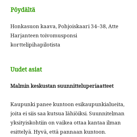
Pöydältä
Honka­suon kaa­va, Pohjoiskaari 34–38, Atte
Har­jan­teen toivo­muspon­si
korttelipihapilotista
Uudet asiat
Malmin keskus­tan suunnitteluperiaatteet
Kaupun­ki panee kun­toon esikaupunkialuei­ta,
joi­ta ei siis saa kut­sua lähiöik­si. Suun­nitel­man
yksi­tyisko­hti­in on vaikea ottaa kan­taa ilman
esit­te­lyä. Hyvä, että pan­naan kuntoon.