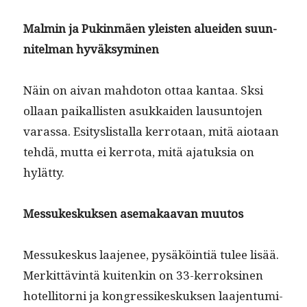
Malmin ja Puk­in­mäen yleis­ten aluei­den suun­
nitel­man hyväksyminen
Näin on aivan mah­do­ton ottaa kan­taa. Sksi
ollaan paikallis­ten asukkaiden lausun­to­jen
varas­sa. Esi­tys­listal­la ker­ro­taan, mitä aio­taan
tehdä, mut­ta ei ker­ro­ta, mitä ajatuk­sia on
hylätty.
Mes­sukeskuk­sen ase­makaa­van muutos
Mes­sukeskus laa­je­nee, pysäköin­tiä tulee lisää.
Merkit­täv­in­tä kuitenkin on 33-ker­roksi­nen
hotel­li­torni ja kon­gres­sikeskuk­sen laa­jen­tu­mi­