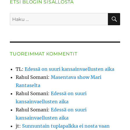
ETSI BLOGIN SISÄLLÖSTÄ
HA
Etsi:
TUOREIMMAT KOMMENTIT
TL
:
Edessä on suuri kansainvaellusten aika
Rahul Somani
:
Masentava show Mari
Rantaselta
Rahul Somani
:
Edessä on suuri
kansainvaellusten aika
Rahul Somani
:
Edessä on suuri
kansainvaellusten aika
jt
:
Sunnuntain tuplapalkka ei nosta vaan