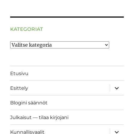
KATEGORIAT
Kategoriat
Etusivu
näytä
Esittely
alavalik
Blogini säännöt
Julkaisut — tilaa kirjojani
näytä
Kunnallisvaalit