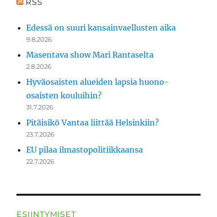
RSS
Edessä on suuri kansainvaellusten aika
9.8.2026
Masentava show Mari Rantaselta
2.8.2026
Hyväosaisten alueiden lapsia huono-
osaisten kouluihin?
31.7.2026
Pitäisikö Vantaa liittää Helsinkiin?
23.7.2026
EU pilaa ilmastopolitiikkaansa
22.7.2026
ESIINTYMISET