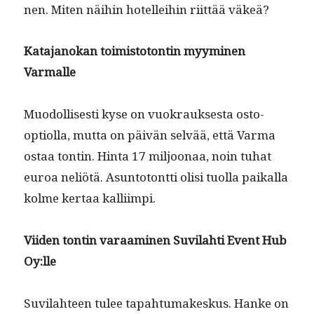
nen. Miten näi­hin hotellei­hin riit­tää väkeä?
Kata­janokan toimis­to­ton­tin myymi­nen
Varmalle
Muodol­lis­es­ti kyse on vuokrauk­ses­ta osto-
opti­ol­la, mut­ta on päivän selvää, että Var­ma
ostaa ton­tin. Hin­ta 17 miljoon­aa, noin tuhat
euroa neliötä. Asun­to­tont­ti olisi tuol­la paikalla
kolme ker­taa kalliimpi.
Viiden ton­tin varaami­nen Suvi­lahti Event Hub
Oy:lle
Suvi­lah­teen tulee tapah­tu­makeskus. Han­ke on