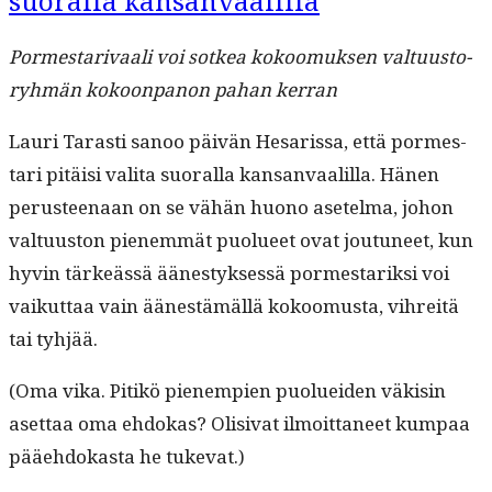
suoralla kansanvaalilla
Pormes­tari­vaali voi sotkea kokoomuk­sen val­tu­us­to­
ryh­män kokoon­panon pahan kerran
Lau­ri Tarasti sanoo päivän Hesaris­sa, että pormes­
tari pitäisi vali­ta suo­ral­la kansan­vaalil­la. Hänen
perus­teenaan on se vähän huono asetel­ma, johon
val­tu­us­ton pienem­mät puolueet ovat joutuneet, kun
hyvin tärkeässä äänestyk­sessä pormes­tarik­si voi
vaikut­taa vain äänestämäl­lä kokoomus­ta, vihre­itä
tai tyhjää.
(Oma vika. Pitikö pienem­pi­en puoluei­den väk­isin
aset­taa oma ehdokas? Oli­si­vat ilmoit­ta­neet kumpaa
pääe­hdokas­ta he tukevat.)