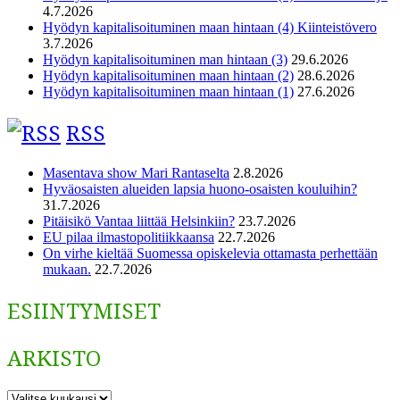
4.7.2026
Hyödyn kapitalisoituminen maan hintaan (4) Kiinteistövero
3.7.2026
Hyödyn kapitalisoituminen man hintaan (3)
29.6.2026
Hyödyn kapitalisoituminen maan hintaan (2)
28.6.2026
Hyödyn kapitalisoituminen maan hintaan (1)
27.6.2026
RSS
Masentava show Mari Rantaselta
2.8.2026
Hyväosaisten alueiden lapsia huono-osaisten kouluihin?
31.7.2026
Pitäisikö Vantaa liittää Helsinkiin?
23.7.2026
EU pilaa ilmastopolitiikkaansa
22.7.2026
On virhe kieltää Suomessa opiskelevia ottamasta perhettään
mukaan.
22.7.2026
ESIINTYMISET
ARKISTO
ARKISTO