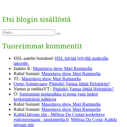
valittakoon
ensi
kerralla
Etsi blogin sisällöstä
suoralla
kansanvaalilla
Etsi:
Haku
Tuoreimmat kommentit
HSL-aatelin bonukset
:
HSL häviää lyhyillä matkoilla
takseille.
Jaakko K
:
Masentava show Mari Rantaselta
Rahul Somani
:
Masentava show Mari Rantaselta
TL
:
Masentava show Mari Rantaselta
Osmo Soininvaara
:
Pitäisikö Vantaa liittää Helsinkiin?
Vantaa ja ratikkaYT.
:
Pitäisikö Vantaa liittää Helsinkiin?
Ö
:
Sunnuntain tuplapalkka ei nosta vaan laskee
keskimääräisiä palkkoja
Rahul Somani
:
Masentava show Mari Rantaselta
Rahul Somani
:
Masentava show Mari Rantaselta
Kaikki taivaan sini - Mélissa Da Costan koskettava
esikoisromaani - taustamedia.fi
:
Mélissa Da Costa: Kaikki
taivaan sini