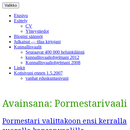
Siirry
Valikko
sisältöön
Etusivu
Esittely
CV
Yhteystiedot
Blogini säännöt
Julkaisut — tilaa kirjojani
Kunnallisvaalit
Seuraavat 400 000 helsinkiläistä
kunnallisvaaliohjelmani 2012
Kunnallisvaaliohjelmani 2008
Linkit
Kotisivuni ennen 1.5.2007
vanhat eduskuntasivuni
Avainsana:
Pormestarivaali
Pormestari valittakoon ensi kerralla