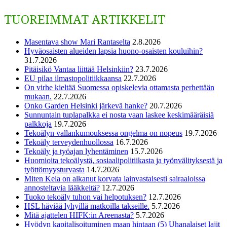
TUOREIMMAT ARTIKKELIT
Masentava show Mari Rantaselta
2.8.2026
Hyväosaisten alueiden lapsia huono-osaisten kouluihin?
31.7.2026
Pitäisikö Vantaa liittää Helsinkiin?
23.7.2026
EU pilaa ilmastopolitiikkaansa
22.7.2026
On virhe kieltää Suomessa opiskelevia ottamasta perhettään
mukaan.
22.7.2026
Onko Garden Helsinki järkevä hanke?
20.7.2026
Sunnuntain tuplapalkka ei nosta vaan laskee keskimääräisiä
palkkoja
19.7.2026
Tekoälyn vallankumouksessa ongelma on nopeus
19.7.2026
Tekoäly terveydenhuollossa
16.7.2026
Tekoäly ja työajan lyhentäminen
15.7.2026
Huomioita tekoälystä, sosiaalipolitiikasta ja työnvälityksestä ja
työttömyysturvasta
14.7.2026
Miten Kela on alkanut korvata lainvastaisesti sairaaloissa
annosteltavia lääkkeitä?
12.7.2026
Tuoko tekoäly tuhon vai helpotuksen?
12.7.2026
HSL häviää lyhyillä matkoilla takseille.
5.7.2026
Mitä ajattelen HIFK:in Areenasta?
5.7.2026
Hyödyn kapitalisoituminen maan hintaan (5) Uhanalaiset lajit