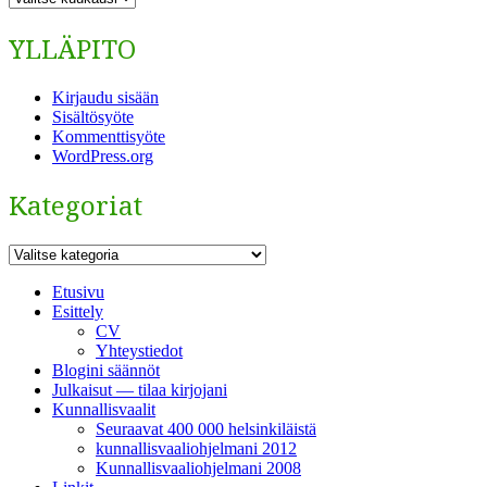
YLLÄPITO
Kirjaudu sisään
Sisältösyöte
Kommenttisyöte
WordPress.org
Kategoriat
Kategoriat
Etusivu
Esittely
CV
Yhteystiedot
Blogini säännöt
Julkaisut — tilaa kirjojani
Kunnallisvaalit
Seuraavat 400 000 helsinkiläistä
kunnallisvaaliohjelmani 2012
Kunnallisvaaliohjelmani 2008