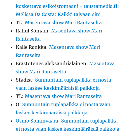
koskettava esikoisromaani - taustamedia.fi
:
Mélissa Da Costa: Kaikki taivaan sini
TL
:
Masentava show Mari Rantaselta
Rahul Somani
:
Masentava show Mari
Rantaselta
Kalle Rankka
:
Masentava show Mari
Rantaselta
Erastotenes aleksandrialainen
:
Masentava
show Mari Rantaselta
Stadist
:
Sunnuntain tuplapalkka ei nosta
vaan laskee keskimääräisiä palkkoja
TL
:
Masentava show Mari Rantaselta
Ö
:
Sunnuntain tuplapalkka ei nosta vaan
laskee keskimääräisiä palkkoja
Osmo Soininvaara
:
Sunnuntain tuplapalkka
ei nosta vaan laskee keskimääräisiä palkkoja