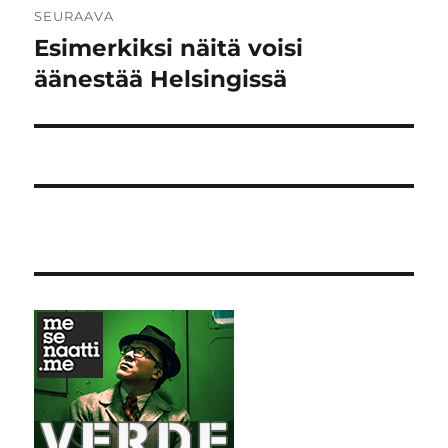
SEURAAVA
Esimerkiksi näitä voisi
Seuraava
artikkeli:
äänestää Helsingissä