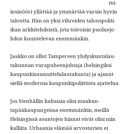
mi-
insinööri yllät­tää ja ymmärtää varsin hyvin
talout­ta. Hän on yksi vihrei­den talous­poli­ti­
ikan arkkite­hdeistä, jota toivoisin puolue­jo­
hdon kuun­tel­e­van enemmänkin.
Jaakko on ollut Tam­pereen yhdyskun­ta­lau­
takun­nan vara­puheen­jo­hta­ja (helsingik­si
kaupunkisu­un­nit­telu­lau­takun­ta) ja ajanut
siel­lä mod­er­nia kaupunkipoli­it­tista ajattelua.
Jos Sten­hällin kaltaisia olisi maakun­
tapääkaupungeis­sa enem­mänkin, meil­lä
Helsingis­sä asun­to­jen hin­nat eivät olisi niin
kalli­ita. Urbaa­nia elämää arvostavien ei