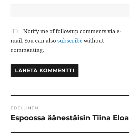
Notify me of followup comments via e-
mail. You can also
subscribe
without
commenting.
Artikkelien
EDELLINEN
selaus
Espoossa äänestäisin Tiina Eloa
Edellinen
artikkeli: