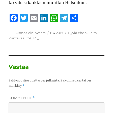
tarvit­sisi kaikkien muut­taa Helsinkiin.
F
T
E
Li
W
T
S
a
w
m
n
h
el
h
c
it
ai
k
at
e
a
Kirjoittaja
Julkaistu
Kategoriat
Osmo Soininvaara
8.4.2017
Hyviä ehdokkaita
,
Kuntavaalit 2017
,
_
e
te
l
e
s
g
re
b
r
d
A
r
o
I
p
a
o
n
p
m
Vastaa
k
Sähköpostiosoitettasi ei julkaista.
Pakolliset kentät on
merkitty
*
KOMMENTTI
*