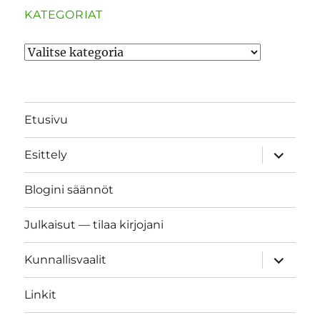
KATEGORIAT
Kategoriat
Etusivu
näytä
Esittely
alavalik
Blogini säännöt
Julkaisut — tilaa kirjojani
näytä
Kunnallisvaalit
alavalik
Linkit