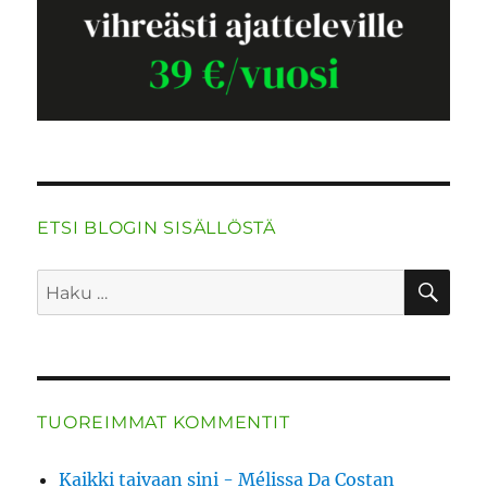
ETSI BLOGIN SISÄLLÖSTÄ
HA
Etsi:
TUOREIMMAT KOMMENTIT
Kaikki taivaan sini - Mélissa Da Costan