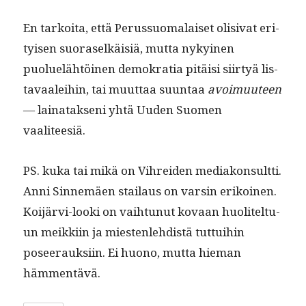
En tarkoi­ta, että Perus­suo­ma­laiset oli­si­vat eri­
tyisen suo­raselkäisiä, mut­ta nykyi­nen
puoluelähtöi­nen demokra­tia pitäisi siir­tyä lis­
tavaalei­hin, tai muut­taa suun­taa
avoimuu­teen
— lainatak­seni yhtä Uuden Suomen
vaaliteesiä.
PS. kuka tai mikä on Vihrei­den medi­akon­sult­ti.
Anni Sin­nemäen stailaus on varsin erikoinen.
Koi­järvi-loo­ki on vai­h­tunut kovaan huo­litel­tu­
un meikki­in ja miesten­le­hdis­tä tut­tui­hin
poseer­auk­si­in. Ei huono, mut­ta hie­man
hämmentävä.