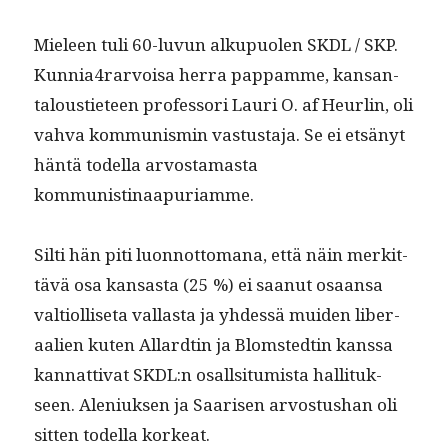
Mieleen tuli 60-luvun alkupuolen SKDL / SKP.
Kunnia4rarvoisa her­ra pap­pamme, kansan­
talousti­eteen pro­fes­sori Lau­ri O. af Heurlin, oli
vah­va kom­mu­nis­min vas­tus­ta­ja. Se ei etsänyt
hän­tä todel­la arvosta­mas­ta
kommunistinaapuriamme.
Silti hän piti luon­not­tomana, että näin merkit­
tävä osa kansas­ta (25 %) ei saanut osaansa
val­ti­ol­lise­ta val­las­ta ja yhdessä muiden lib­er­
aalien kuten Allardtin ja Blom­st­edtin kanssa
kan­nat­ti­vat SKDL:n osall­si­tu­mista hal­li­tuk­
seen. Ale­niuk­sen ja Saarisen arvos­tushan oli
sit­ten todel­la korkeat.