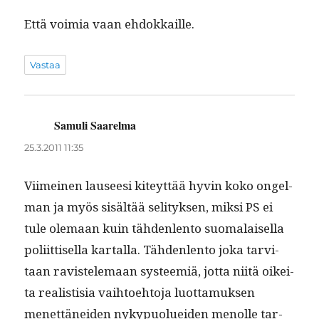
Että voimia vaan ehdokkaille.
Vastaa
Samuli Saarelma
sanoo:
25.3.2011 11:35
Viimeinen lauseesi kiteyt­tää hyvin koko ongel­
man ja myös sisältää seli­tyk­sen, mik­si PS ei
tule ole­maan kuin täh­den­len­to suo­ma­laisel­la
poli­it­tisel­la kar­tal­la. Täh­den­len­to joka tarvi­
taan rav­is­tele­maan sys­teemiä, jot­ta niitä oikei­
ta real­is­tisia vai­h­toe­hto­ja luot­ta­muk­sen
menet­tänei­den nyky­puoluei­den menolle tar­