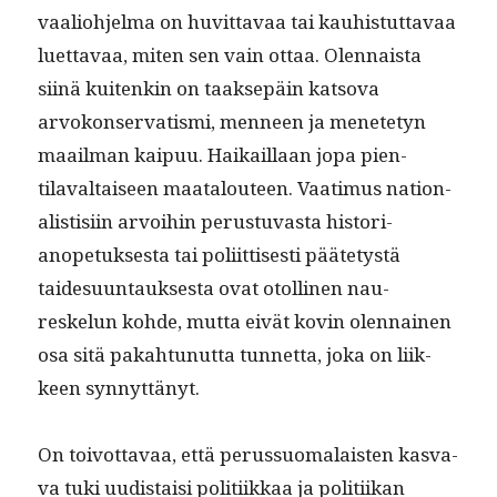
vaalio­hjel­ma on huvit­tavaa tai kauhis­tut­tavaa
luet­tavaa, miten sen vain ottaa. Olen­naista
siinä kuitenkin on taak­sepäin katso­va
arvokon­ser­vatis­mi, men­neen ja menete­tyn
maail­man kaipuu. Haikail­laan jopa pien­
tilaval­taiseen maat­alouteen. Vaa­timus nation­
al­is­tisi­in arvoihin perus­tu­vas­ta his­to­ri­
anopetuk­ses­ta tai poli­it­tis­es­ti pääte­tys­tä
taidesu­un­tauk­ses­ta ovat otolli­nen nau­
reskelun kohde, mut­ta eivät kovin olen­nainen
osa sitä pakah­tunut­ta tun­net­ta, joka on liik­
keen synnyttänyt.
On toiv­ot­tavaa, että perus­suo­ma­lais­ten kas­va­
va tuki uud­is­taisi poli­ti­ikkaa ja poli­ti­ikan