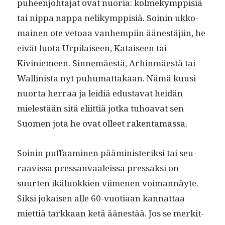
puheen­jo­hta­jat ovat nuo­ria: kolmekymp­pisiä
tai nip­pa nap­pa nelikymp­pisiä. Soinin ukko­
mainen ote vetoaa van­hempi­in äänestäji­in, he
eivät luo­ta Urpi­laiseen, Kataiseen tai
Kiviniemeen. Sin­nemäestä, Arhin­mäestä tai
Wallinista nyt puhu­mat­takaan. Nämä kuusi
nuor­ta her­raa ja lei­diä edus­ta­vat hei­dän
mielestään sitä eli­it­tiä jot­ka tuhoa­vat sen
Suomen jota he ovat olleet rakentamassa.
Soinin puffaami­nen päämin­is­terik­si tai seu­
raavis­sa pres­san­vaaleis­sa pres­sak­si on
suurten ikälu­okkien viime­nen voiman­näyte.
Sik­si jokaisen alle 60-vuo­ti­aan kan­nat­taa
miet­tiä tarkkaan ketä äänestää. Jos se merk­it­