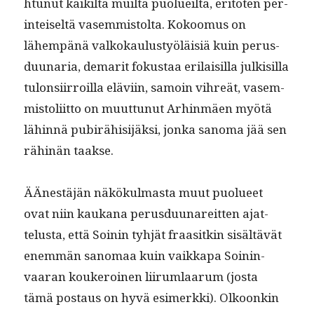
htunut kaik­il­ta muil­ta puolueil­ta, eri­toten per­
in­teiseltä vasem­mis­tol­ta. Kokoomus on
lähempänä valkokaulustyöläisiä kuin perus­
du­u­nar­ia, demar­it fokus­taa eri­laisil­la julk­isil­la
tulon­si­ir­roil­la elävi­in, samoin vihreät, vasem­
mis­toli­it­to on muut­tunut Arhin­mäen myötä
lähin­nä pubirähisi­jäk­si, jon­ka sanoma jää sen
rähinän taakse.
ÄÄnestäjän näkökul­mas­ta muut puolueet
ovat niin kaukana perus­du­unare­it­ten ajat­
telus­ta, että Soinin tyhjät fra­a­sitkin sisältävät
enem­män sanomaa kuin vaikka­pa Soin­in­
vaaran koukeroinen liirum­laarum (jos­ta
tämä postaus on hyvä esimerk­ki). Olkoonkin