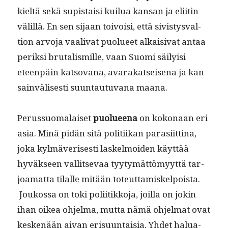
kieltä sekä supis­taisi kuilua kansan ja eli­itin
välil­lä. En sen sijaan toivoisi, että sivistys­val­
tion arvo­ja vaali­vat puolueet alka­isi­vat antaa
perik­si bru­tal­is­mille, vaan Suo­mi säi­ly­isi
eteen­päin katso­vana, avarakat­seise­na ja kan­
sain­välis­es­ti suun­tau­tu­vana maana.
Perus­suo­ma­laiset
puolueena
on kokon­aan eri
asia. Minä pidän sitä poli­ti­ikan parasi­it­ti­na,
joka kylmäveris­es­ti laskel­moiden käyt­tää
hyväk­seen val­lit­se­vaa tyy­tymät­tömyyt­tä tar­
joa­mat­ta tilalle mitään toteut­tamiskelpoista.
Joukos­sa on toki poli­itikko­ja, joil­la on jokin
ihan oikea ohjel­ma, mut­ta nämä ohjel­mat ovat
keskenään aivan erisu­un­taisia. Yhdet halu­a­