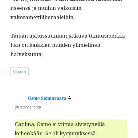
itseen­sä ja mui­hin valkoisi­in
vakosamettiliberaaleihin.
Tämän aja­tus­su­un­nan jatku­va tun­nus­merkki­
hän on kaikkien muiden ylim­ieli­nen
halveksunta.
Vastaa
Osmo Soininvaara
sanoo:
25.3.2011 12:38
Catili­na, Osmo ei viit­taa sivistyneil­lä
kehenkään. Se oli kysymyksessä.