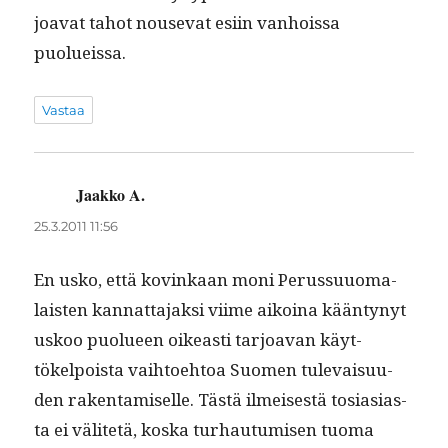
joa­vat tahot nou­se­vat esi­in van­hois­sa
puolueissa.
Vastaa
Jaakko A.
sanoo:
25.3.2011 11:56
En usko, että kovinkaan moni Perus­su­uo­ma­
lais­ten kan­nat­ta­jak­si viime aikoina kään­tynyt
uskoo puolueen oikeasti tar­joa­van käyt­
tökelpoista vai­h­toe­htoa Suomen tule­vaisu­u­
den rak­en­tamiselle. Tästä ilmeis­es­tä tosi­asi­as­
ta ei välitetä, kos­ka turhau­tu­misen tuo­ma