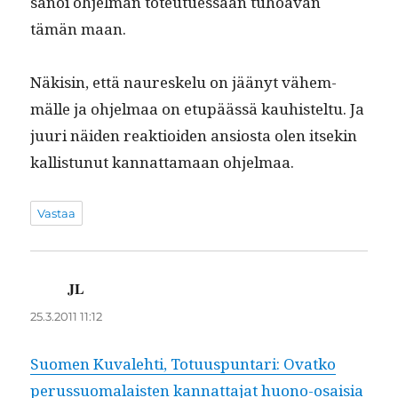
sanoi ohjel­man toteutues­saan tuhoa­van
tämän maan.
Näk­isin, että nau­reskelu on jäänyt vähem­
mälle ja ohjel­maa on etupäässä kauhis­tel­tu. Ja
juuri näi­den reak­tioiden ansios­ta olen itsekin
kallis­tunut kan­nat­ta­maan ohjelmaa.
Vastaa
JL
sanoo:
25.3.2011 11:12
Suomen Kuvale­hti, Totu­us­pun­tari: Ovatko
perus­suo­ma­lais­ten kan­nat­ta­jat huono-osaisia