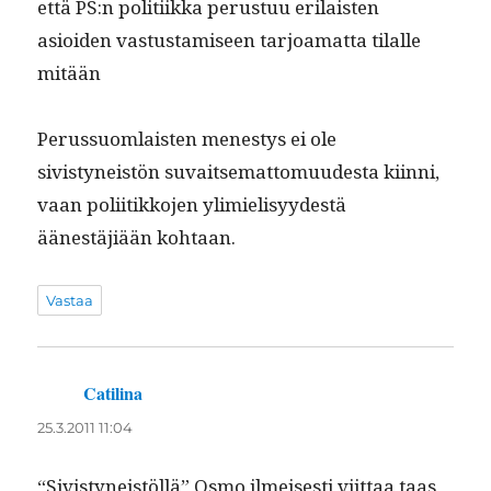
että PS:n poli­ti­ik­ka perus­tuu eri­lais­ten
asioiden vas­tus­tamiseen tar­joa­mat­ta tilalle
mitään
Perus­suom­lais­ten men­estys ei ole
sivistyneistön suvait­se­mat­to­muud­es­ta kiin­ni,
vaan poli­itikko­jen ylim­ielisyy­destä
äänestäjiään kohtaan.
Vastaa
Catilina
sanoo:
25.3.2011 11:04
“Sivistyneistöl­lä” Osmo ilmeis­es­ti viit­taa taas