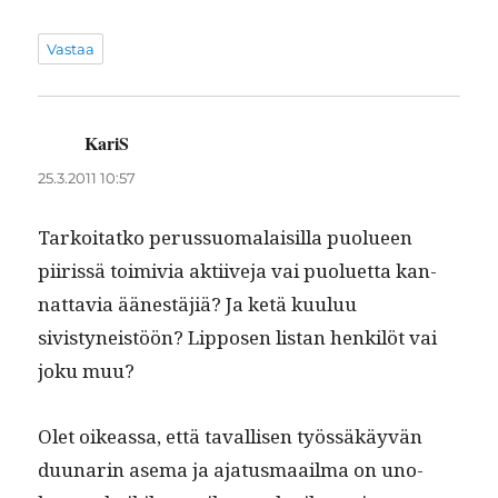
Vastaa
KariS
sanoo:
25.3.2011 10:57
Tarkoi­tatko perus­suo­ma­laisil­la puolueen
piiris­sä toimivia akti­ive­ja vai puoluet­ta kan­
nat­tavia äänestäjiä? Ja ketä kuu­luu
sivistyneistöön? Lip­posen lis­tan henkilöt vai
joku muu?
Olet oike­as­sa, että taval­lisen työssäkäyvän
duu­nar­in ase­ma ja aja­tus­maail­ma on uno­