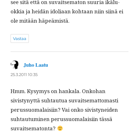
see sitä että on suvait­se­ma­ton suuria ikälu­
okkia ja hei­dän ido­l­iaan kohtaan niin siinä ei
ole mitään häpeämistä.
Vastaa
Juho Laatu
sanoo:
25.3.2011 10:35
Hmm. Kysymys on han­kala. Onko­han
sivistynyt­tä suh­tau­tua suvait­se­mat­tomasti
perus­suo­ma­laisi­in? Vai onko sivistynei­den
suh­tau­tu­mi­nen perus­suo­ma­laisi­in tässä
suvaitsematonta?