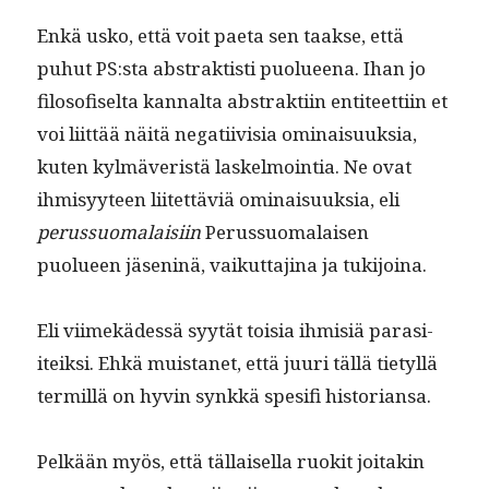
Enkä usko, että voit pae­ta sen taakse, että
puhut PS:sta abstrak­tisti puolueena. Ihan jo
filosofiselta kannal­ta abstrak­ti­in enti­teet­ti­in et
voi liit­tää näitä negati­ivisia omi­naisuuk­sia,
kuten kylmäveristä laskel­moin­tia. Ne ovat
ihmisyy­teen liitet­täviä omi­naisuuk­sia, eli
perus­suo­ma­laisi­in
Perus­suo­ma­laisen
puolueen jäs­en­inä, vaikut­ta­ji­na ja tukijoina.
Eli viimekädessä syytät toisia ihmisiä parasi­
iteik­si. Ehkä muis­tanet, että juuri täl­lä tietyl­lä
ter­mil­lä on hyvin synkkä spe­si­fi historiansa.
Pelkään myös, että täl­laisel­la ruok­it joitakin