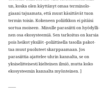
un, kos­ka olen käyt­tänyt omaa ter­mi­nolo­
giaani tajua­ma­ta, että muut käsit­tävät tuon
ter­min toisin. Koke­neen poli­itkkon ei pitäisi
sor­tua moi­seen . Min­ulle parasi­it­ti on hyödylli­
nen osa ekosys­teemiä. Sen tarkoi­tus on kar­sia
pois heikot yksilöt ‑poli­it­tisel­la tasol­la pakot­
taa muut puo­lu­teet skarp­paa­maan. Jos
parasi­it­tia ajat­telee uhrin kannal­ta, se on
yksiselit­teis­es­ti kiel­teinen ilmiö, mut­ta koko
ekosys­teemin kannal­ta myönteinen. ]
____