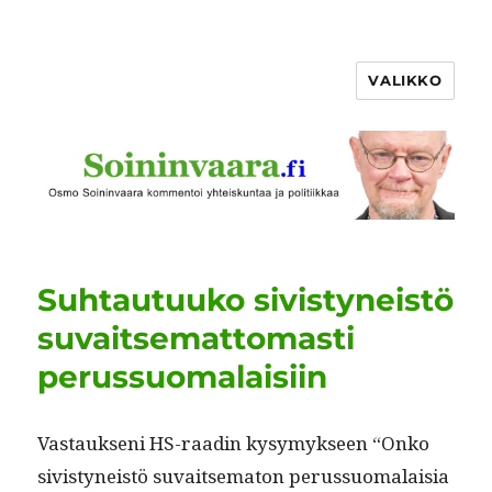
VALIKKO
Suhtautuuko sivistyneistö
suvaitsemattomasti
perussuomalaisiin
Vas­tauk­seni HS-raadin kysymyk­seen “Onko
sivistyneistö suvait­se­ma­ton perus­suo­ma­laisia