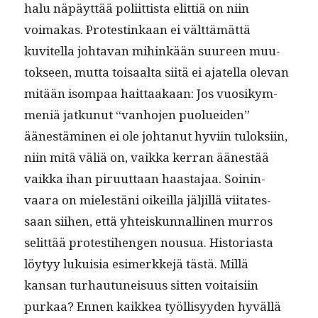
halu näpäyt­tää poli­it­tista elit­tiä on niin
voimakas. Protestinkaan ei vält­tämät­tä
kuvitel­la johta­van mihinkään suureen muu­
tok­seen, mut­ta toisaal­ta siitä ei ajatel­la ole­van
mitään isom­paa hait­taakaan: Jos vuosikym­
meniä jatkunut “van­ho­jen puoluei­den”
äänestämi­nen ei ole johtanut hyvi­in tulok­si­in,
niin mitä väliä on, vaik­ka ker­ran äänestää
vaik­ka ihan piru­ut­taan haas­ta­jaa. Soin­in­
vaara on mielestäni oikeil­la jäljil­lä viitates­
saan siihen, että yhteiskun­nalli­nen mur­ros
selit­tää protesti­hen­gen nousua. His­to­ri­as­ta
löy­tyy lukuisia esimerkke­jä tästä. Mil­lä
kansan turhau­tuneisu­us sit­ten voitaisi­in
purkaa? Ennen kaikkea työl­lisyy­den hyväl­lä