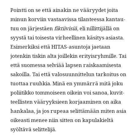
Point­ti on se että ainakin ne vääryy­det joi­ta
min­un korvi­in vas­taavis­sa tilanteessa kan­tau­
tuu on jär­jestäen
fik­ti­ivisiä
, eli nil­lit­ti­jäl­lä on
syys­tä tai tois­es­ta virheelli­nen käsi­tys asi­as­ta.
Esimerkik­si että HITAS-asun­to­ja jae­taan
jotenkin tiskin alta joillekin eri­ty­is­ryh­mille. Tai
että suomes­sa selviää lapsen raiskaamis­es­ta
sakoil­la. Tai että val­o­su­un­nit­telun tarkoi­tus on
tuot­taa ruuhkia. Minä en ymmär­rä mitä joku
poli­itikko tom­moi­seen oikein voi sanoa, kuvit­
teel­lis­ten vääryyk­sieen kor­jaami­nen on aika
han­kalaa, ja jos rupeaa selit­tämään miten asia
oikeasti menee niin sit­ten on kapu­lakieltä
syöltävä selittelijä.