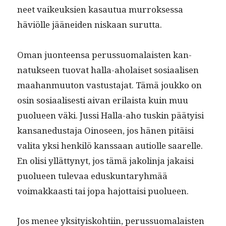
neet vaikeuk­sien kasautua mur­rokses­sa
häviölle jäänei­den niskaan surutta.
Oman juon­teen­sa perus­suo­ma­lais­ten kan­
natuk­seen tuo­vat hal­la-aho­laiset sosi­aalisen
maa­han­muu­ton vas­tus­ta­jat. Tämä joukko on
osin sosi­aalis­es­ti aivan eri­laista kuin muu
puolueen väki. Jus­si Hal­la-aho tuskin pää­ty­isi
kansane­dus­ta­ja Oinoseen, jos hänen pitäisi
vali­ta yksi henkilö kanssaan auti­olle saarelle.
En olisi yllät­tynyt, jos tämä jakolin­ja jakaisi
puolueen tule­vaa eduskun­taryh­mää
voimakkaasti tai jopa hajot­taisi puolueen.
Jos menee yksi­tyisko­hti­in, perus­suo­ma­lais­ten