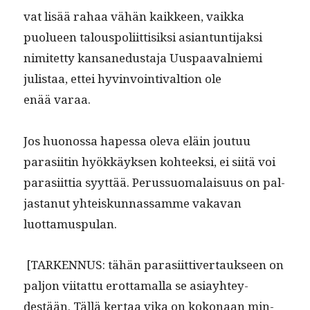
vat lisää rahaa vähän kaik­keen, vaik­ka
puolueen talous­poli­it­tisik­si asiantun­ti­jak­si
nimitet­ty kansane­dus­ta­ja Uus­paaval­nie­mi
julis­taa, ettei hyv­in­voin­ti­val­tion ole
enää varaa.
Jos huonos­sa hapes­sa ole­va eläin joutuu
parasi­itin hyökkäyk­sen kohteek­si, ei siitä voi
parasi­it­tia syyt­tää. Perus­suo­ma­laisu­us on pal­
jas­tanut yhteiskun­nas­samme vaka­van
luottamuspulan.
[TARKENNUS: tähän parasi­it­tiver­tauk­seen on
paljon viitat­tu erot­ta­mal­la se asi­ay­htey­
destään. Täl­lä ker­taa vika on kokon­aan min­