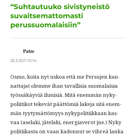
o
n
p
m
“Suhtautuuko sivistyneistö
k
suvaitsemattomasti
perussuomalaisiin”
Patze
sanoo:
25.3.2011 10:14
Osmo, koi­ta nyt uskoa että me Per­su­jen kan­
nat­ta­jat olemme ihan taval­lisia suo­ma­laisia
työssäkäyviä ihmisiä. Mitä enem­män nyky­
poli­itikot tekevät päät­tömiä lake­ja sitä enem­
män tyy­tymät­tömyys nyky­poli­ti­ikkaan kas­
vaa (ase­la­ki, jäte­la­ki, ener­giaverot jne.) Nyky
poli­ti­ikas­ta on vaan kadon­nut se vihreä lan­ka