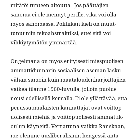
mitätöi tun­teen aitout­ta. Jos päät­täjien
sanoma ei ole men­nyt per­ille, vika voi olla
myös sanomas­sa. Poli­ti­ikan kieli on muut­
tunut niin tekoab­strak­tik­si, ettei sitä voi
vihkiy­tymätön ymmärtää.
Ongel­mana on myös eri­tyis­es­ti miespuolisen
ammat­tidu­u­nar­in sosi­aalisen ase­man lasku –
vähän samoin kuin maat­alouden­har­joit­ta­jien
vaikea tilanne 1960-luvul­la, jol­loin puolue
nousi edel­lisel­lä ker­ral­la. Ei ole yllät­tävää, että
perus­suo­ma­lais­ten kan­nat­ta­jat ovat voit­top­
uolis­es­ti miehiä ja voit­top­uolis­es­ti ammat­tik­
oulun käyneitä. Ver­rat­tuna vaik­ka Ran­skaan,
me olemme uus­lib­er­al­is­min hengessä anta­