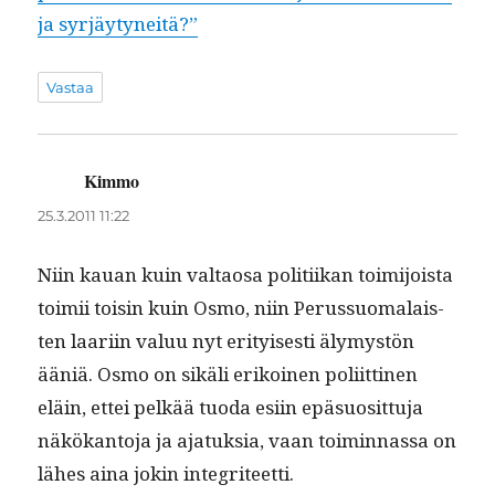
ja syrjäytyneitä?”
Vastaa
Kimmo
sanoo:
25.3.2011 11:22
Niin kauan kuin val­taosa poli­ti­ikan toim­i­joista
toimii toisin kuin Osmo, niin Perus­suo­ma­lais­
ten laari­in val­uu nyt eri­tyis­es­ti älymys­tön
ääniä. Osmo on sikäli erikoinen poli­it­ti­nen
eläin, ettei pelkää tuo­da esi­in epä­su­osit­tu­ja
näkökan­to­ja ja ajatuk­sia, vaan toimin­nas­sa on
läh­es aina jokin integriteetti.