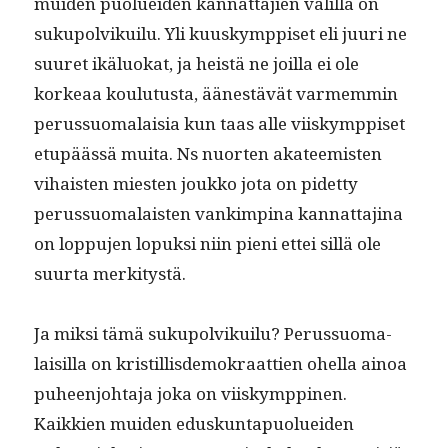
muiden puoluei­den kan­nat­ta­jien välil­lä on
sukupolvikuilu. Yli kuuskymp­piset eli juuri ne
suuret ikälu­okat, ja heistä ne joil­la ei ole
korkeaa koulu­tus­ta, äänestävät varmem­min
perus­suo­ma­laisia kun taas alle viiskymp­piset
etupäässä mui­ta. Ns nuorten aka­teemis­ten
vihais­ten miesten joukko jota on pidet­ty
perus­suo­ma­lais­ten vankimp­ina kan­nat­ta­ji­na
on lop­pu­jen lopuk­si niin pieni ettei sil­lä ole
suur­ta merkitystä.
Ja mik­si tämä sukupolvikuilu? Perus­suo­ma­
laisil­la on kris­til­lis­demokraat­tien ohel­la ain­oa
puheen­jo­hta­ja joka on viiskymp­pinen.
Kaikkien muiden eduskun­ta­puoluei­den