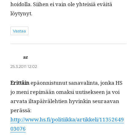
hoidol­la. Siihen ei vain ole yhteisiä eväitä
löytynyt.
Vastaa
az
sanoo:
25.3.2011 12:02
Erit­täin
epäon­nis­tunut sanaval­in­ta, jon­ka HS
jo meni repimään omak­si uutisek­seen ja voi
arva­ta iltapäiväle­htien hyvinkin seu­raa­van
perässä:
http://www.hs.fi/politiikka/artikkeli/11352649
03076