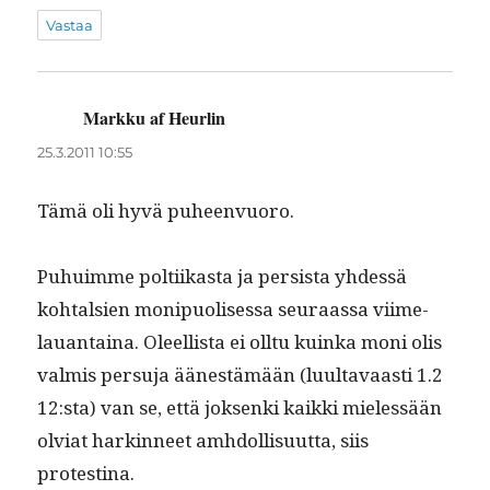
Vastaa
Markku af Heurlin
sanoo:
25.3.2011 10:55
Tämä oli hyvä puheenvuoro.
Puhuimme polti­ikas­ta ja per­sista yhdessä
kohtalsien monipuolises­sa seu­raas­sa viime­
lauan­taina. Oleel­lista ei oll­tu kuin­ka moni olis
valmis per­su­ja äänestämään (luul­tavaasti 1.2
12:sta) van se, että jok­sen­ki kaik­ki mielessään
olvi­at harkin­neet amh­dol­lisu­ut­ta, siis
protestina.