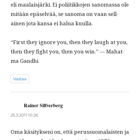
eli maalaisjär­ki. Ei poli­itikko­jen sanomas­sa ole
mitään epä­selvää, se sanoma on vaan sel­l­
ainen jota kansa ei halua kuulla.
“First they ignore you, then they laugh at you,
then they fight you, then you win.” — Mahat­
ma Gandhi
Vastaa
Rainer Silfverberg
sanoo:
25.3.2011 10:26
Oma käsi­tyk­seni on, että perus­suo­ma­lais­ten ja