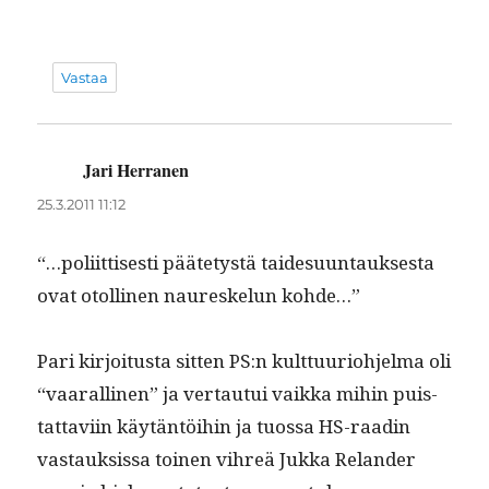
Vastaa
Jari Herranen
sanoo:
25.3.2011 11:12
“…poli­it­tis­es­ti pääte­tys­tä taidesu­un­tauk­ses­ta
ovat otolli­nen nau­reskelun kohde…”
Pari kir­joi­tus­ta sit­ten PS:n kult­tuu­ri­o­hjel­ma oli
“vaar­alli­nen” ja ver­tau­tui vaik­ka mihin puis­
tat­tavi­in käytän­töi­hin ja tuos­sa HS-raadin
vas­tauk­sis­sa toinen vihreä Juk­ka Relander