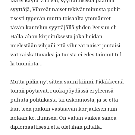
taa ei käytä Vihreät, syyt­tämis­es­tä päät­tää
syyt­täjä, Vihreät naiset tekivät minus­ta poli­it­
tis­es­ti type­r­än mut­ta toisaal­ta ymmär­ret­
tävän kan­telun syyt­täjäl­lä yhden Per­sun eli
Hal­la-ahon kir­joituk­ses­ta joka hei­dän
mielestään vih­jaili että vihreät naiset joutaisi­
vat raiskat­tavak­si ja tuos­ta ei edes tain­nut tul­
la tuomiota…
Mut­ta pidin nyt sit­ten suu­ni kiin­ni. Pidäk­keenä
toimii pöy­ta­vat, ruokapöy­dässä ei yleen­sä
puhuta poli­ti­ikas­ta tai uskon­nos­ta, ja se että
kun teen jonkun vas­taa­van kor­jauk­sen niin
nolaan ko. ihmisen. On vähän vaikea sanoa
diplo­maat­tis­es­ti että olet ihan pihalla.