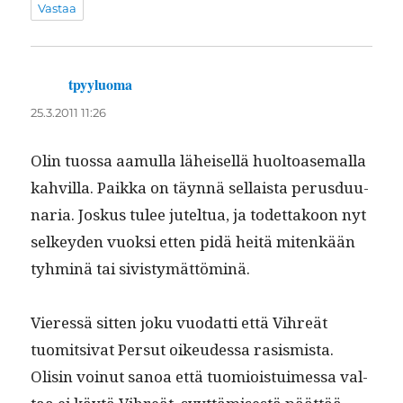
Vastaa
tpyyluoma
sanoo:
25.3.2011 11:26
Olin tuos­sa aamul­la läheisel­lä huoltoase­mal­la
kahvil­la. Paik­ka on täyn­nä sel­l­aista perus­du­u­
nar­ia. Joskus tulee jutel­tua, ja todet­takoon nyt
selkey­den vuok­si etten pidä heitä mitenkään
tyh­minä tai sivistymättöminä.
Vier­essä sit­ten joku vuo­dat­ti että Vihreät
tuomit­si­vat Per­sut oikeudessa rasis­mista.
Olisin voin­ut sanoa että tuomiois­tu­imes­sa val­