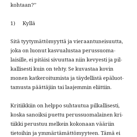
kohtaan?”
1) Kyl­lä
Sitä tyy­tymät­tömyyt­tä ja vier­aan­tuneisu­ut­ta,
joka on luonut kasvualus­taa perus­suo­ma­
laisille, ei pitäisi sivu­ut­taa niin kevyesti ja pil­
ka­llis­es­ti kuin on tehty. Se kuvas­taa kovin
mon­en katkeroi­tu­mista ja täy­del­listä epälu­ot­
ta­mus­ta päät­täji­in tai laa­jem­min eliittiin.
Kri­ti­ikki­in on help­po suh­tau­tua pil­ka­llis­es­ti,
kos­ka sanoik­si puet­tu perus­suo­ma­lainen kri­
ti­ik­ki perus­tuu melkein kokon­aan vääri­in
tietoi­hin ja ymmärtämät­tömyy­teen. Tämä ei