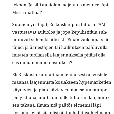
tekoon. Ja silti auki­olon laa­jen­nus men­nee läpi.
Mis­sä mättää?
Suomen yrit­täjät, Erikoiskau­pan liit­to ja PAM
vas­tus­ta­vat auki­oloa ja jopa kepulis­titkin suh­
tau­tu­vat siihen kri­it­tis­es­ti. Eihän vaikka­pa yrit­
täjien ja äänestäjien tai hal­li­tuk­sen päälu­vul­la
mitat­en tuol­laisel­la laa­jen­nuk­sel­la pitäisi olla
siis mitään mahdollisuuksia?
Eli Keskus­ta kan­nat­taa näen­näis­es­ti arvostele­
maansa laa­jen­nus­ta kosi­ak­seen hype­mar­ke­tien
käytävien ja pian häviävien maaseu­tukaup­po­
jen yrit­täjiä, mut­ta on niille tuhoisan laa­jen­nuk­
sen takana. Ilman sitä päätös ei menisi läpi
koskaan, eikä sitä olisi otet­tu hal­li­tu­so­hjel­maan