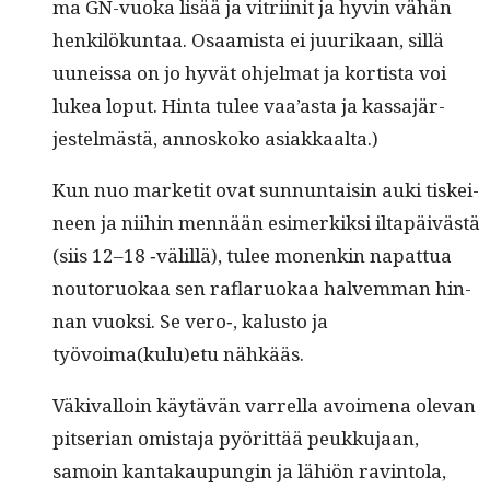
ma GN-vuo­ka lisää ja vit­ri­init ja hyvin vähän
henkilökun­taa. Osaamista ei juurikaan, sil­lä
uuneis­sa on jo hyvät ohjel­mat ja kortista voi
lukea lop­ut. Hin­ta tulee vaa’as­ta ja kas­sajär­
jestelmästä, annoskoko asiakkaalta.)
Kun nuo mar­ketit ovat sun­nun­taisin auki tiskei­
neen ja niihin men­nään esimerkik­si iltapäivästä
(siis 12–18 ‑välil­lä), tulee mon­enkin nap­at­tua
noutoruokaa sen raflaruokaa halvem­man hin­
nan vuok­si. Se vero‑, kalus­to ja
työvoima(kulu)etu nähkääs.
Väki­val­loin käytävän var­rel­la avoime­na ole­van
pit­ser­ian omis­ta­ja pyörit­tää peukku­jaan,
samoin kan­takaupun­gin ja lähiön rav­in­to­la,