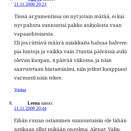
21.11.2008 20:23
Tässä argu­men­tis­sa on nyt jotain mätää, ei kai
nyt puhuta sun­nun­tai pakko auki­olosta vaan
vapaaehtoisesta.
Eli jos riit­tävä määrä asi­akkai­ta halu­aa halvem­
pia hin­to­ja ja vaik­ka vain 2tuntia päivässä auki
ole­van kau­pan, 4 päivää viikos­sa, ja näin
saavute­taan hin­t­a­min­i­mi, niin jotkut kaup­pi­aat
var­masti näin tekee.
Vastaa
Leena
sanoo:
21.11.2008 20:44
Eihän ruuan ost­a­mi­nen sun­nun­taisin ole tähän
astikaan ollut mikään ongel­ma. Alepat, Val­in­