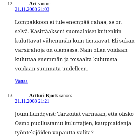
Art
sanoo:
21.11.2008 21:03
Lom­pakkoon ei tule enem­pää rahaa, se on
selvä. Käsit­tääk­seni suo­ma­laiset kuitenkin
kulut­ta­vat vähem­män kuin tien­aa­vat. Eli sukan­
var­sir­a­ho­ja on ole­mas­sa. Näin ollen voidaan
kulut­taa enem­män ja toisaal­ta kulu­tus­ta
voidaan suun­na­ta uudelleen.
Vastaa
Artturi Björk
sanoo:
21.11.2008 21:21
Jouni Lundqvist: Tarkoi­tat var­maan, että olisko
Osmo puol­lus­tanut kulut­ta­jien, kaup­pi­aiden­ja
työn­tek­i­jöi­den vapaut­ta valita?