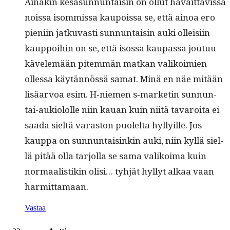
Ainakin kesä­sun­nun­taisin on ollut havait­tavis­sa
nois­sa isom­mis­sa kaupois­sa se, että ain­oa ero
pieni­in jatku­vasti sun­nun­taisin auki olleisi­in
kaup­poi­hin on se, että isos­sa kau­pas­sa joutuu
kävelemään pitem­män matkan valikoimien
ollessa käytän­nössä samat. Minä en näe mitään
lisäar­voa esim. H‑niemen s‑marketin sun­nun­
tai-auki­ololle niin kauan kuin niitä tavaroi­ta ei
saa­da sieltä varas­ton puolelta hyl­ly­ille. Jos
kaup­pa on sun­nun­taisinkin auki, niin kyl­lä siel­
lä pitää olla tar­jol­la se sama valikoima kuin
nor­maal­is­tikin olisi… tyhjät hyl­lyt alkaa vaan
harmittamaan.
Vastaa