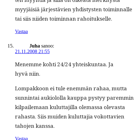
myyjäisiä jär­jestävien yhdis­tys­ten toimin­nalle
tai siis niiden toimin­nan rahoitukselle.
Vastaa
Juha
sanoo:
21.11.2008 21:55
Men­emme kohti 24/24 yhteiskun­taa. Ja
hyvä niin.
Lom­pakkoon ei tule enem­män rahaa, mut­ta
sun­nin­tai auki­olol­la kaup­pa pystyy parem­min
kil­paile­maan kulut­ta­jil­la ole­mas­sa olev­as­ta
rahas­ta. Siis muiden kulut­ta­jia vokot­tavien
taho­jen kanssa.
Vastaa