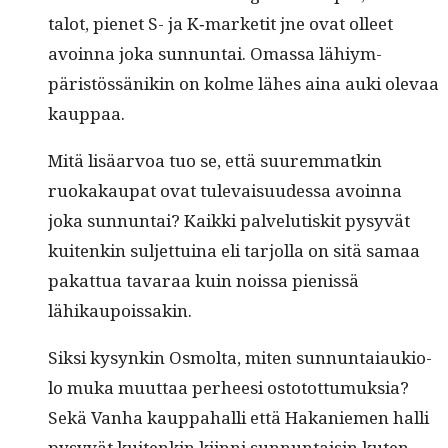
talot, pienet S- ja K‑marketit jne ovat olleet
avoin­na joka sun­nun­tai. Omas­sa lähiym­
päristössänikin on kolme läh­es aina auki ole­vaa
kauppaa.
Mitä lisäar­voa tuo se, että suurem­matkin
ruokakau­pat ovat tule­vaisu­udessa avoin­na
joka sun­nun­tai? Kaik­ki palve­lutiskit pysyvät
kuitenkin sul­jet­tuina eli tar­jol­la on sitä samaa
pakat­tua tavaraa kuin nois­sa pienis­sä
lähikaupoissakin.
Sik­si kysynkin Osmol­ta, miten sun­nun­ta­iauki­o­
lo muka muut­taa per­heesi osto­tot­tumuk­sia?
Sekä Van­ha kaup­pa­hal­li että Hakaniemen hal­li
pysyvät kuitenkin kiin­ni sun­nun­taisin kuten