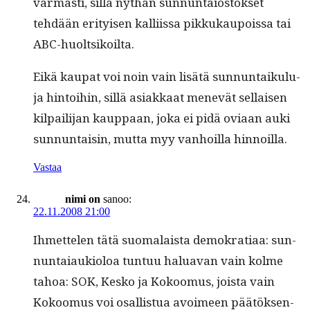
var­masti, sil­lä nythän sun­nun­taios­tok­set
tehdään eri­tyisen kalli­is­sa pikkukaupois­sa tai
ABC-huoltsikoilta.
Eikä kau­pat voi noin vain lisätä sun­nun­taiku­lu­
ja hin­toi­hin, sil­lä asi­akkaat menevät sel­l­aisen
kil­pail­i­jan kaup­paan, joka ei pidä ovi­aan auki
sun­nun­taisin, mut­ta myy van­hoil­la hinnoilla.
Vastaa
nimi on
sanoo:
22.11.2008 21:00
Ihmette­len tätä suo­ma­laista demokra­ti­aa: sun­
nun­ta­iauki­oloa tun­tuu halu­a­van vain kolme
tahoa: SOK, Kesko ja Kokoomus, joista vain
Kokoomus voi osal­lis­tua avoimeen päätök­sen­