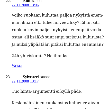
Antti
sanoo:
22.11.2008 13:06
Voiko ruokaan kulut­taa paljoa nyky­istä enem­
män ilman että tulee hirvee ähky? Eihän sitä
ruokaa kovin paljoa nyky­istä enem­pää voi­da
ostaa, eli lisääkö suurem­pi tar­jon­ta kulu­tus­ta?
Ja mik­si ylipäätään pitäisi kulut­taa enemmän?
24h yhteiskun­ta? No thanks!
Vastaa
Sylvesteri
sanoo:
22.11.2008 13:17
Tuo hin­ta-argu­ment­ti ei kyl­lä päde.
Keskimääräi­nen ruokaos­tos halpe­nee aivan