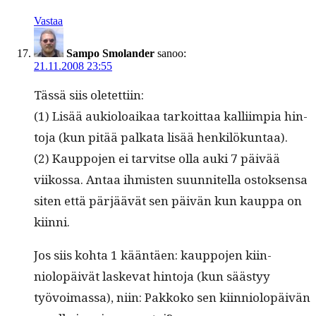
Vastaa
Sampo Smolander
sanoo:
21.11.2008 23:55
Tässä siis oletettiin:
(1) Lisää auki­oloaikaa tarkoit­taa kalli­impia hin­
to­ja (kun pitää palkata lisää henkilökuntaa).
(2) Kaup­po­jen ei tarvitse olla auki 7 päivää
viikos­sa. Antaa ihmis­ten suun­nitel­la ostok­sen­sa
siten että pär­jäävät sen päivän kun kaup­pa on
kiinni.
Jos siis koh­ta 1 kään­täen: kaup­po­jen kiin­
niolopäivät laske­vat hin­to­ja (kun säästyy
työvoimas­sa), niin: Pakkoko sen kiin­niolopäivän