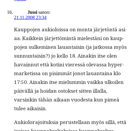
Jussi
sanoo:
21.11.2008 23:34
Kaup­po­jen auki­olois­sa on mon­ta jär­jetön­tä asi­
aa. Kaikkein jär­jet­tömintä mielestäni on kaup­
po­jen sulkem­i­nen lauan­taisin (ja jatkos­sa myös
sun­nun­taisin?) jo kel­lo 18. Ainakin itse olen
havain­nut että koti­ni vier­essä olevas­sa hyper­
mar­ketis­sa on pisim­mät jonot lauan­taina klo
17:50. Ainakin itse mielum­min vaik­ka ulkoilen
päiväl­lä ja hoidan ostok­set sit­ten illal­la,
varsinkin tähän aikaan vuodes­ta kun pimeä
tulee aikaisin.
Auki­olorajoituk­sia perustel­laan myös sil­lä, että
isois­sa kaup­pakeskuk­sis­sa kaup­pakeskus