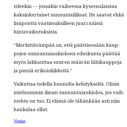
teleekin — jos­sakin vai­heessa kyseenalais­taa
kaksinker­taiset sun­nun­tai­lik­sat. He saa­vat ehkä
lisäpont­ta vaa­timuk­silleen juuri näistä
hintavaikutuksista.
“Merkit­täväm­pää on, että päät­täessään kaup­
po­jen sun­nun­ta­iauki­olosta eduskun­ta päät­tää
myös lakkaut­taa suuren määrän lähikaup­po­ja
ja pieniä erikoisliikkeitä.”
Vaikut­taa todel­la huonol­ta kehi­tyk­seltä. Olisin
mielu­um­min ilman sun­nun­ta­iauki­oloa, jos vai­h­
toe­hto on tuo. Ei elämä ole tähänkään asti niin
han­kalaa ollut.
Vastaa