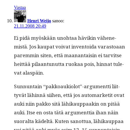
Vastaa
Henri Weijo
sanoo:
21.11.2008 20:49
Ei pidä myöskään uno­htaa hävikin vähen­e­
mistä. Jos kau­pat voivat inven­toi­da varas­toaan
parem­min siten, että maanan­taisin ei tarvitse
heit­tää pilaan­tunut­ta ruokaa pois, hin­nat tule­
vat alaspäin.
Sun­nun­tain “pakkoaukiolot”-argumentti liit­
tyvät lähin­nä siihen, että jos automar­ketit ovat
auki niin pakko sitä lähikaup­paakin on pitää
auki. Itse en osta tätä argu­ment­tia ihan näin
suo­ral­ta kädeltä. Kuten san­ot­tua, lähikaup­paa
voi pitää auki myös esim 12–15 sunnuntaisin.