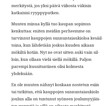
merk­i­tys­tä, jos yksi päivä viikos­ta väk­isin
katkai­sisi ryyppyputken.
Muuten min­ua kyl­lä tuo kau­pan sopimus
kenkut­taa: eniten mei­dän per­heemme on
tarvin­nut kaup­po­jen sun­nun­ta­iauki­oloa kesäil­
toina, kun lähde­tään joskus kuu­den aikaan
mök­iltä koti­in. Nyt ne ovat sit­ten auki vain sil­
loin, kun ollaan vielä siel­lä mökil­lä. Paljon
parem­pi kuusi­tun­ti­nen olisi kolmes­ta
yhdeksään.
En ole muuten näh­nyt koskaan nos­te­tun esi­in
tai tutk­i­tun, että kaup­po­jen sun­nun­ta­iauki­o­lo
joulun alla on tun­tunut syöneen joulumyyjäis­
ten myyn­tiä ja sil­lä on oikea­ta merk­i­tys­tä