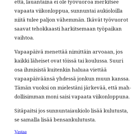
että, lauan­taina ei ole työvuoroa merk­it­see
vapaa­ta viikon­lop­pua, sun­nun­tai auki­oloil­la
niitä tulee paljon vähem­män. Ikävät työvuorot
saa­vat tehokkaasti hark­it­se­maan työ­paikan
vaihtoa.
Vapaapäivä menet­tää nimit­täin arvoaan, jos
kaik­ki läheiset ovat töis­sä tai koulus­sa. Suuri
osa ihmi­sistä kuitenkin halu­aa viet­tää
vapaapäivään­sä yhdessä jonkun muun kanssa.
Tämän vuok­si on mielestäni järkevää, että mah­
dol­lisim­man moni saisi vapaa­ta viikonloppuna.
Sitä­pait­si jos sun­nun­ta­iauki­o­lo lisää kulu­tus­ta,
se samal­la lisää bensankulutusta.
Vastaa