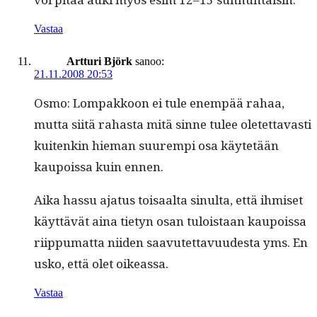
Vastaa
Artturi Björk
sanoo:
21.11.2008 20:53
Osmo: Lom­pakkoon ei tule enem­pää rahaa,
mut­ta siitä rahas­ta mitä sinne tulee oletet­tavasti
kuitenkin hie­man suurem­pi osa käytetään
kaupois­sa kuin ennen.
Aika has­su aja­tus toisaal­ta sin­ul­ta, että ihmiset
käyt­tävät aina tietyn osan tulois­taan kaupois­sa
riip­pumat­ta niiden saavutet­tavu­ud­es­ta yms. En
usko, että olet oikeassa.
Vastaa