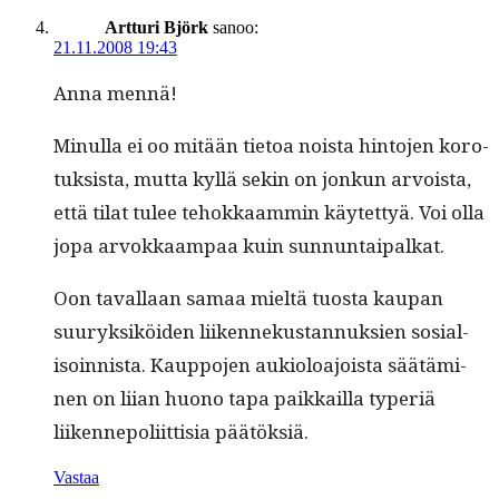
Artturi Björk
sanoo:
21.11.2008 19:43
Anna men­nä!
Min­ul­la ei oo mitään tietoa noista hin­to­jen koro­
tuk­sista, mut­ta kyl­lä sekin on jonkun arvoista,
että tilat tulee tehokkaam­min käytet­tyä. Voi olla
jopa arvokkaam­paa kuin sunnuntaipalkat.
Oon taval­laan samaa mieltä tuos­ta kau­pan
suuryk­siköi­den liiken­nekus­tan­nuk­sien sosial­
isoin­nista. Kaup­po­jen auki­oloa­joista säätämi­
nen on liian huono tapa paikkail­la type­r­iä
liiken­nepoli­it­tisia päätöksiä.
Vastaa