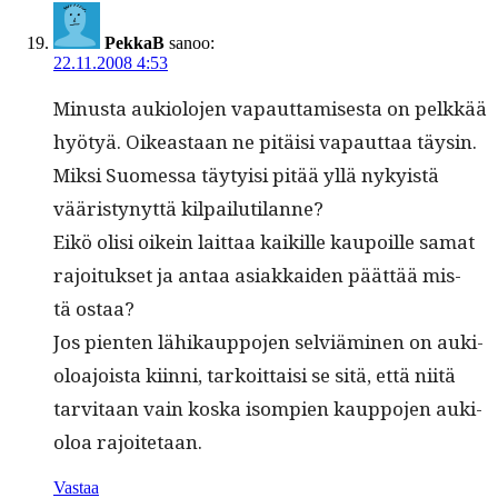
PekkaB
sanoo:
22.11.2008 4:53
Minus­ta auki­olo­jen vapaut­tamis­es­ta on pelkkää
hyö­tyä. Oikeas­t­aan ne pitäisi vapaut­taa täysin.
Mik­si Suomes­sa täy­ty­isi pitää yllä nyky­istä
vääristynyt­tä kilpailutilanne?
Eikö olisi oikein lait­taa kaikille kaupoille samat
rajoituk­set ja antaa asi­akkaiden päät­tää mis­
tä ostaa?
Jos pien­ten lähikaup­po­jen selviämi­nen on auki­
oloa­joista kiin­ni, tarkoit­taisi se sitä, että niitä
tarvi­taan vain kos­ka isom­pi­en kaup­po­jen auki­
oloa rajoitetaan.
Vastaa