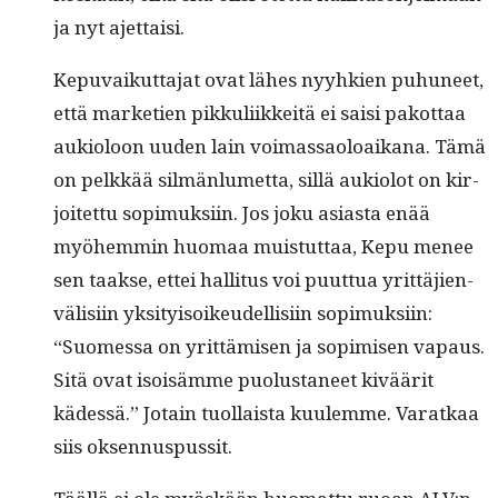
ja nyt ajettaisi.
Kepu­vaikut­ta­jat ovat läh­es nyyhkien puhuneet,
että mar­ke­tien pikkuli­ikkeitä ei saisi pakot­taa
auki­oloon uuden lain voimas­saoloaikana. Tämä
on pelkkää silmän­lumet­ta, sil­lä auki­olot on kir­
joitet­tu sopimuk­si­in. Jos joku asi­as­ta enää
myöhem­min huo­maa muis­tut­taa, Kepu menee
sen taakse, ettei hal­li­tus voi puut­tua yrit­täjien­
välisi­in yksi­ty­isoikeudel­lisi­in sopimuk­si­in:
“Suomes­sa on yrit­tämisen ja sopimisen vapaus.
Sitä ovat isoisämme puo­lus­ta­neet kiväärit
kädessä.” Jotain tuol­laista kuulemme. Varatkaa
siis oksennuspussit.