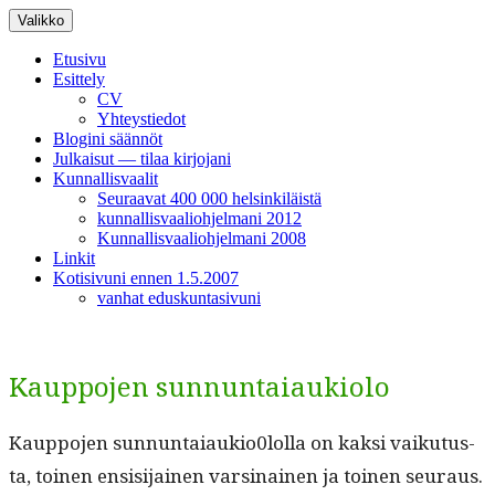
Siirry
Valikko
sisältöön
Etusivu
Esittely
CV
Yhteystiedot
Blogini säännöt
Julkaisut — tilaa kirjojani
Kunnallisvaalit
Seuraavat 400 000 helsinkiläistä
kunnallisvaaliohjelmani 2012
Kunnallisvaaliohjelmani 2008
Linkit
Kotisivuni ennen 1.5.2007
vanhat eduskuntasivuni
Kauppojen sunnuntaiaukiolo
Kaup­po­jen sunnuntaiaukio0lolla on kak­si vaiku­tus­
ta, toinen ensisi­jainen varsi­nainen ja toinen seuraus.