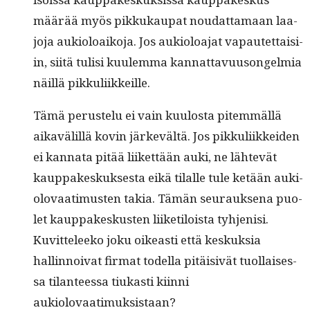
määrää myös pikkukau­pat nou­dat­ta­maan laa­
jo­ja auki­oloaiko­ja. Jos auki­oloa­jat vapautet­taisi­
in, siitä tulisi kuulem­ma kan­nat­tavu­u­songelmia
näil­lä pikkuliikkeille.
Tämä perustelu ei vain kuu­losta pitem­mäl­lä
aikavälil­lä kovin järkevältä. Jos pikkuli­ikkei­den
ei kan­na­ta pitää liiket­tään auki, ne lähtevät
kaup­pakeskuk­ses­ta eikä tilalle tule ketään auki­
olo­vaa­timusten takia. Tämän seu­rauk­se­na puo­
let kaup­pakeskusten liiketiloista tyh­jenisi.
Kuvit­teleeko joku oikeasti että keskuk­sia
hallinnoi­vat fir­mat todel­la pitäi­sivät tuol­laises­
sa tilanteessa tiukasti kiin­ni
aukiolovaatimuksistaan?