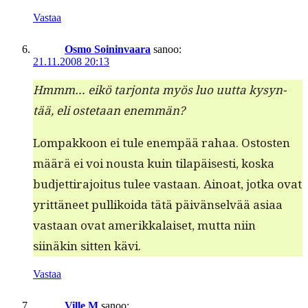
Vastaa
Osmo Soininvaara
sanoo:
21.11.2008 20:13
Hmmm… eikö tar­jon­ta myös luo uut­ta kysyn­
tää, eli oste­taan enemmän?
Lom­pakkoon ei tule enem­pää rahaa. Ostosten
määrä ei voi nous­ta kuin tilapäis­es­ti, kos­ka
bud­jet­ti­ra­joi­tus tulee vas­taan. Ain­oat, jot­ka ovat
yrit­täneet pul­likoi­da tätä päivän­selvää asi­aa
vas­taan ovat amerikkalaiset, mut­ta niin
siinäkin sit­ten kävi.
Vastaa
Ville M
sanoo: