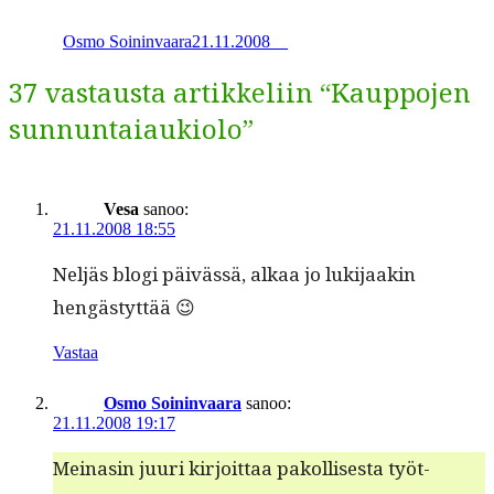
Kirjoittaja
Julkaistu
Kategoriat
Avainsanat
Share
Osmo Soininvaara
21.11.2008
_
_
37 vastausta artikkeliin “Kauppojen
sunnuntaiaukiolo”
Vesa
sanoo:
21.11.2008 18:55
Neljäs blo­gi päivässä, alkaa jo luk­i­jaakin
hengästyttää 😉
Vastaa
Osmo Soininvaara
sanoo:
21.11.2008 19:17
Meinasin juuri kir­joit­taa pakol­lis­es­ta työt­