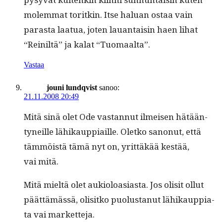
molem­mat toritkin. Itse halu­an ostaa vain
paras­ta laat­ua, joten lauan­taisin haen lihat
“Reiniltä” ja kalat “Tuo­maal­ta”.
Vastaa
jouni lundqvist
sanoo:
21.11.2008 20:49
Mitä sinä olet Ode vas­tan­nut ilmeisen hätään­
tyneille lähikaup­pi­aille. Oletko sanonut, että
täm­möistä tämä nyt on, yrit­täkää kestää,
vai mitä.
Mitä mieltä olet auki­oloasi­as­ta. Jos olisit ollut
päät­tämässä, olisitko puo­lus­tanut lähikaup­pi­a­
ta vai marketteja.