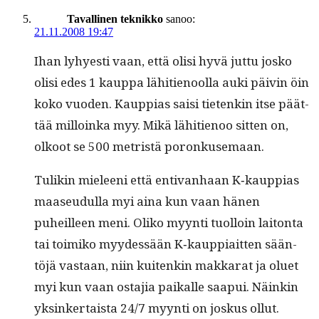
Tavallinen teknikko
sanoo:
21.11.2008 19:47
Ihan lyhyesti vaan, että olisi hyvä jut­tu josko
olisi edes 1 kaup­pa lähi­tienool­la auki päivin öin
koko vuo­den. Kaup­pias saisi tietenkin itse päät­
tää mil­loin­ka myy. Mikä lähi­tienoo sit­ten on,
olkoot se 500 metristä poronkusemaan.
Tulikin mieleeni että enti­van­haan K‑kauppias
maaseudul­la myi aina kun vaan hänen
puheilleen meni. Oliko myyn­ti tuol­loin laiton­ta
tai toimiko myy­dessään K‑kauppiaitten sään­
töjä vas­taan, niin kuitenkin makkarat ja oluet
myi kun vaan osta­jia paikalle saa­pui. Näinkin
yksinker­taista 24/7 myyn­ti on joskus ollut.