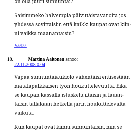
on olla juuri sunnuntai?
Saisim­meko halvem­pia päivit­täis­tavaroi­ta jos
yhdessä sovit­taisi­in että kaik­ki kau­pat ovat kiin­
ni vaik­ka maanantaisin?
Vastaa
Martina Aaltonen
sanoo:
22.11.2008 0:04
Vapaa sun­nun­ta­iauki­o­lo vähen­täisi entis­es­tään
mata­la­palkkaisen työn houkut­tele­vu­ut­ta. Eikä
se kau­pan kas­sal­la istuskelu iltaisin ja lauan­
taisin täl­läkään het­kel­lä järin houkut­tel­e­val­ta
vaikuta.
Kun kau­pat ovat kiin­ni sun­nun­taisin, niin se