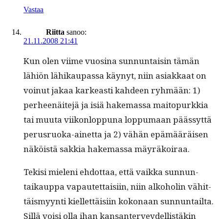
Vastaa
Riitta
sanoo:
21.11.2008 21:41
Kun olen viime vuosi­na sun­nun­taisin tämän
lähiön lähikau­pas­sa käynyt, niin asi­akkaat on
voin­ut jakaa karkeasti kahdeen ryh­mään: 1)
per­heenäite­jä ja isiä hake­mas­sa maitop­urkkia
tai muu­ta viikon­lop­puna lop­pumaan päässyt­tä
perus­ruo­ka-ainet­ta ja 2) vähän epämääräisen
näköistä sakkia hake­mas­sa mäyräkoiraa.
Tek­isi mie­leni ehdot­taa, että vaik­ka sun­nun­
taikaup­pa vapautet­taisi­in, niin alko­holin vähit­
täis­myyn­ti kiel­let­täisi­in kokon­aan sun­nun­tail­ta.
Sil­lä voisi olla ihan kansan­ter­vey­del­listäkin