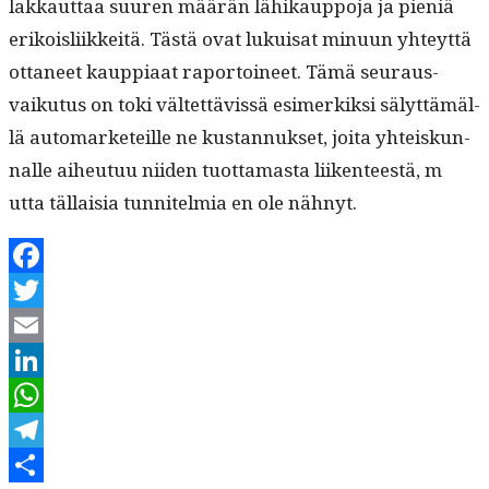
lakkaut­taa suuren määrän lähikaup­po­ja ja pieniä
erikois­li­ikkeitä. Tästä ovat lukuisat min­u­un yhteyt­tä
otta­neet kaup­pi­aat rapor­toi­neet. Tämä seu­raus­
vaiku­tus on toki väl­tet­tävis­sä esimerkik­si sälyt­tämäl­
lä automar­keteille ne kus­tan­nuk­set, joi­ta yhteiskun­
nalle aiheutuu niiden tuot­ta­mas­ta liiken­teestä, m
utta täl­laisia tun­nitelmia en ole nähnyt.
Facebook
Twitter
Email
LinkedIn
WhatsApp
Telegram