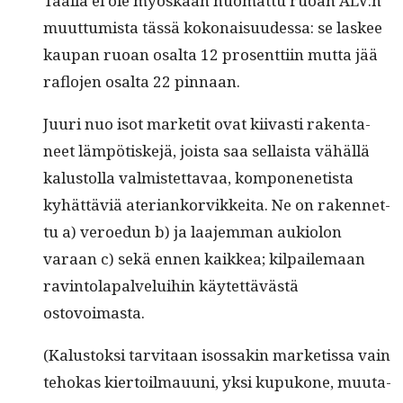
Tääl­lä ei ole myöskään huo­mat­tu ruoan ALV:n
muut­tumista tässä kokon­aisu­udessa: se las­kee
kau­pan ruoan osalta 12 pros­ent­ti­in mut­ta jää
raflo­jen osalta 22 pinnaan.
Juuri nuo isot mar­ketit ovat kiivasti rak­en­ta­
neet läm­pötiske­jä, joista saa sel­l­aista vähäl­lä
kalus­tol­la valmis­tet­tavaa, kom­ponenetista
kyhät­täviä ate­ri­anko­rvikkei­ta. Ne on raken­net­
tu a) veroe­dun b) ja laa­jem­man auki­olon
varaan c) sekä ennen kaikkea; kil­paile­maan
rav­in­to­la­palvelui­hin käytet­tävästä
ostovoimasta.
(Kalus­tok­si tarvi­taan isos­sakin mar­ketis­sa vain
tehokas kier­toil­mau­u­ni, yksi kupukone, muu­ta­