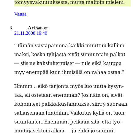
tömyys­vaku­u­tuk­ses­ta, mut­ta mal­toin mieleni.
Vastaa
Art
sanoo:
21.11.2008 19:40
“Tämän vastapain­ona kaik­ki muut­tuu kalli­im­
mak­si, kos­ka tyhjästä eivät sun­nun­tain palkat
— siis ne kaksinker­taiset — tule eikä kaup­pa
myy enem­pää kuin ihmisil­lä on rahaa ostaa.”
Hmmm… eikö tar­jon­ta myös luo uut­ta kysyn­
tää, eli oste­taan enem­män? Jos näin on, eivät
kohon­neet palkkakus­tan­nuk­set siir­ry suo­raan
sal­laise­naan hin­toi­hin. Vaiku­tus kyl­lä on tuon
suun­tainen. Enem­män pelkään sitä, että työ­
nan­ta­jasek­tori alkaa — ja ehkä jo suun­nit­