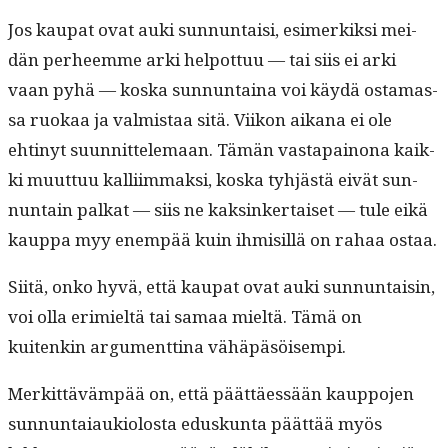
Jos kau­pat ovat auki sun­nun­taisi, esimerkik­si mei­
dän per­heemme arki helpot­tuu — tai siis ei arki
vaan pyhä — kos­ka sun­nun­taina voi käy­dä osta­mas­
sa ruokaa ja valmis­taa sitä. Viikon aikana ei ole
ehtinyt suun­nit­tele­maan. Tämän vastapain­ona kaik­
ki muut­tuu kalli­im­mak­si, kos­ka tyhjästä eivät sun­
nun­tain palkat — siis ne kaksinker­taiset — tule eikä
kaup­pa myy enem­pää kuin ihmisil­lä on rahaa ostaa.
Siitä, onko hyvä, että kau­pat ovat auki sun­nun­taisin,
voi olla erim­ieltä tai samaa mieltä. Tämä on
kuitenkin argu­ment­ti­na vähäpäsöisempi.
Merkit­täväm­pää on, että päät­täessään kaup­po­jen
sun­nun­ta­iauki­olosta eduskun­ta päät­tää myös