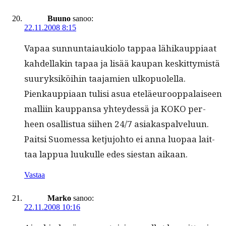
Buuno
sanoo:
22.11.2008 8:15
Vapaa sun­nun­ta­iauki­o­lo tap­paa lähikaup­pi­aat
kahdel­lakin tapaa ja lisää kau­pan keskit­tymistä
suuryk­siköi­hin taa­jamien ulkop­uolel­la.
Pienkaup­pi­aan tulisi asua eteläeu­roop­palaiseen
malli­in kaup­pansa yhtey­dessä ja KOKO per­
heen osal­lis­tua siihen 24/7 asi­akas­palvelu­un.
Pait­si Suomes­sa ketju­jo­hto ei anna luopaa lait­
taa lap­pua luukulle edes sies­tan aikaan.
Vastaa
Marko
sanoo:
22.11.2008 10:16