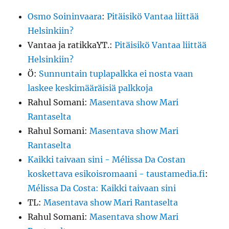
Osmo Soininvaara
:
Pitäisikö Vantaa liittää
Helsinkiin?
Vantaa ja ratikkaYT.
:
Pitäisikö Vantaa liittää
Helsinkiin?
Ö
:
Sunnuntain tuplapalkka ei nosta vaan
laskee keskimääräisiä palkkoja
Rahul Somani
:
Masentava show Mari
Rantaselta
Rahul Somani
:
Masentava show Mari
Rantaselta
Kaikki taivaan sini - Mélissa Da Costan
koskettava esikoisromaani - taustamedia.fi
:
Mélissa Da Costa: Kaikki taivaan sini
TL
:
Masentava show Mari Rantaselta
Rahul Somani
:
Masentava show Mari