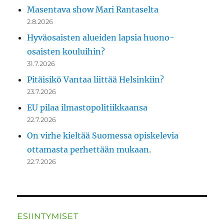
Masentava show Mari Rantaselta
2.8.2026
Hyväosaisten alueiden lapsia huono-
osaisten kouluihin?
31.7.2026
Pitäisikö Vantaa liittää Helsinkiin?
23.7.2026
EU pilaa ilmastopolitiikkaansa
22.7.2026
On virhe kieltää Suomessa opiskelevia
ottamasta perhettään mukaan.
22.7.2026
ESIINTYMISET