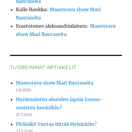
Rantaselta
Kalle Rankka
:
Masentava show Mari
Rantaselta
Erastotenes aleksandrialainen
:
Masentava
show Mari Rantaselta
TUOREIMMAT ARTIKKELIT
Masentava show Mari Rantaselta
2.8.2026
Hyväosaisten alueiden lapsia huono-
osaisten kouluihin?
31.7.2026
Pitäisikö Vantaa liittää Helsinkiin?
23.7.2026