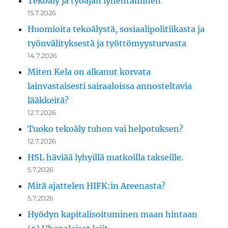
Tekoäly ja työajan lyhentäminen
15.7.2026
Huomioita tekoälystä, sosiaalipolitiikasta ja
työnvälityksestä ja työttömyysturvasta
14.7.2026
Miten Kela on alkanut korvata
lainvastaisesti sairaaloissa annosteltavia
lääkkeitä?
12.7.2026
Tuoko tekoäly tuhon vai helpotuksen?
12.7.2026
HSL häviää lyhyillä matkoilla takseille.
5.7.2026
Mitä ajattelen HIFK:in Areenasta?
5.7.2026
Hyödyn kapitalisoituminen maan hintaan