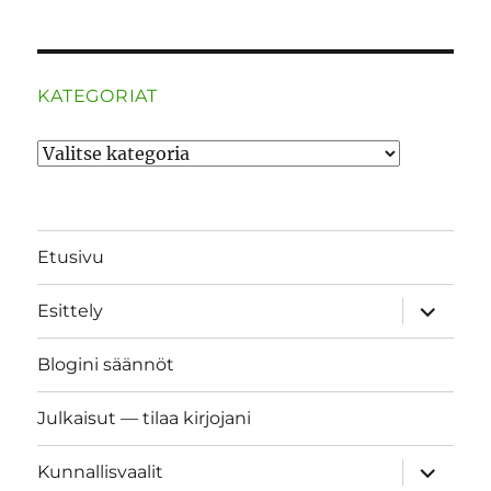
KATEGORIAT
Kategoriat
Etusivu
näytä
Esittely
alavalik
Blogini säännöt
Julkaisut — tilaa kirjojani
näytä
Kunnallisvaalit
alavalik