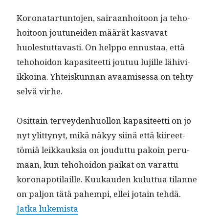
Koronatar­tun­to­jen, sairaan­hoitoon ja teho­
hoitoon joutunei­den määrät kas­va­vat
huolestut­tavasti. On help­po ennus­taa, että
teho­hoidon kap­a­siteet­ti joutuu lujille lähivi­
ikkoina. Yhteiskun­nan avaamises­sa on tehty
selvä virhe.
Osit­tain ter­vey­den­huol­lon kap­a­siteet­ti on jo
nyt ylit­tynyt, mikä näkyy siinä että kiireet­
tömiä leikkauk­sia on joudut­tu pakoin peru­
maan, kun teho­hoidon paikat on varat­tu
koron­apoti­laille. Kuukau­den kulut­tua tilanne
on paljon tätä pahempi, ellei jotain tehdä.
“Covid 19-epi­demia lev­iää nyt aiva
Jat­ka lukemista