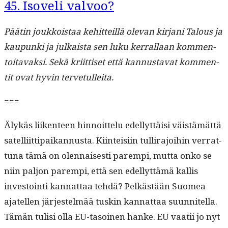
45. Isoveli valvoo?
Päätin joukkois­taa kehit­teil­lä ole­van kir­jani Talous ja
kaupun­ki ja julka­ista sen luku ker­ral­laan kom­men­
toitavak­si. Sekä kri­it­tiset että kan­nus­ta­vat kom­men­
tit ovat hyvin tervetulleita.
===
Älykäs liiken­teen hin­noit­telu edel­lyt­täisi väistämät­tä
satel­li­it­ti­paikan­nus­ta. Kiin­teisi­in tul­li­ra­joi­hin ver­rat­
tuna tämä on olen­nais­es­ti parem­pi, mut­ta onko se
niin paljon parem­pi, että sen edel­lyt­tämä kallis
investoin­ti kan­nat­taa tehdä? Pelkästään Suomea
ajatellen jär­jestelmää tuskin kan­nat­taa suun­nitel­la.
Tämän tulisi olla EU-tasoinen han­ke. EU vaatii jo nyt