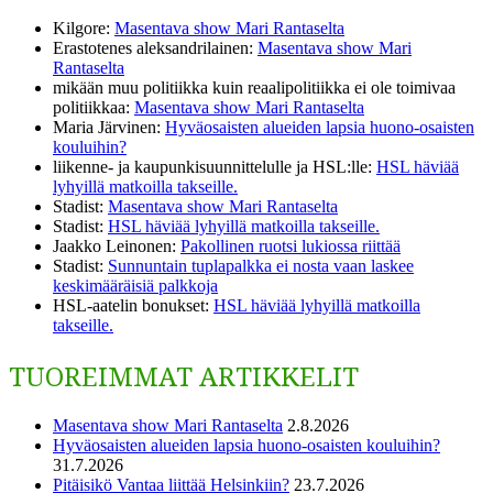
Kilgore
:
Masentava show Mari Rantaselta
Erastotenes aleksandrilainen
:
Masentava show Mari
Rantaselta
mikään muu politiikka kuin reaalipolitiikka ei ole toimivaa
politiikkaa
:
Masentava show Mari Rantaselta
Maria Järvinen
:
Hyväosaisten alueiden lapsia huono-osaisten
kouluihin?
liikenne- ja kaupunkisuunnittelulle ja HSL:lle
:
HSL häviää
lyhyillä matkoilla takseille.
Stadist
:
Masentava show Mari Rantaselta
Stadist
:
HSL häviää lyhyillä matkoilla takseille.
Jaakko Leinonen
:
Pakollinen ruotsi lukiossa riittää
Stadist
:
Sunnuntain tuplapalkka ei nosta vaan laskee
keskimääräisiä palkkoja
HSL-aatelin bonukset
:
HSL häviää lyhyillä matkoilla
takseille.
TUOREIMMAT ARTIKKELIT
Masentava show Mari Rantaselta
2.8.2026
Hyväosaisten alueiden lapsia huono-osaisten kouluihin?
31.7.2026
Pitäisikö Vantaa liittää Helsinkiin?
23.7.2026