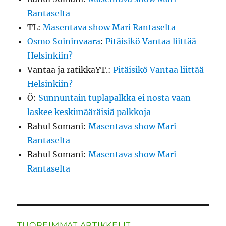
Rantaselta
TL
:
Masentava show Mari Rantaselta
Osmo Soininvaara
:
Pitäisikö Vantaa liittää
Helsinkiin?
Vantaa ja ratikkaYT.
:
Pitäisikö Vantaa liittää
Helsinkiin?
Ö
:
Sunnuntain tuplapalkka ei nosta vaan
laskee keskimääräisiä palkkoja
Rahul Somani
:
Masentava show Mari
Rantaselta
Rahul Somani
:
Masentava show Mari
Rantaselta
TUOREIMMAT ARTIKKELIT