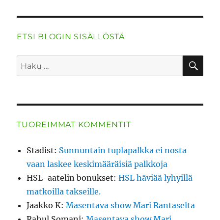
ETSI BLOGIN SISÄLLÖSTÄ
HA
Etsi:
TUOREIMMAT KOMMENTIT
Stadist
:
Sunnuntain tuplapalkka ei nosta
vaan laskee keskimääräisiä palkkoja
HSL-aatelin bonukset
:
HSL häviää lyhyillä
matkoilla takseille.
Jaakko K
:
Masentava show Mari Rantaselta
Rahul Somani
:
Masentava show Mari