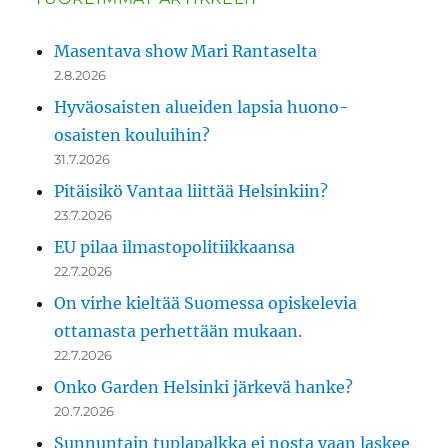
Masentava show Mari Rantaselta
2.8.2026
Hyväosaisten alueiden lapsia huono-
osaisten kouluihin?
31.7.2026
Pitäisikö Vantaa liittää Helsinkiin?
23.7.2026
EU pilaa ilmastopolitiikkaansa
22.7.2026
On virhe kieltää Suomessa opiskelevia
ottamasta perhettään mukaan.
22.7.2026
Onko Garden Helsinki järkevä hanke?
20.7.2026
Sunnuntain tuplapalkka ei nosta vaan laskee