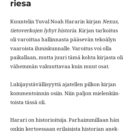
riesa
Kuun­telin Yuval Noah Hararin kir­jan
Nexus,
tietoverko­jen lyhyt his­to­ria
. Kir­jan tarkoi­tus
oli varoit­taa hallinnas­ta pää­sevän tekoä­lyn
vaaroista ihmiskun­nalle. Varoi­tus voi olla
paikallaan, mut­ta juuri tämä koh­ta kir­jas­ta oli
vähem­män vaku­ut­tavaa kuin muut osat.
Luk­i­jaystäväl­lisyyt­tä ajatellen pilkon kir­jan
kom­men­toin­nin osi­in. Niin paljon mie­lenki­in­
toista tässä oli.
Harari on his­to­ri­oit­si­ja. Parhaim­mil­laan hän
onkin ker­toes­saan eri­lai­sista his­to­ri­an anek­