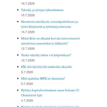
16.7.2026
Tekoäly ja työajan lyhentäminen
15.7.2026
Huomioita tekoälystä, sosiaalipolitiikasta ja
työnvälityksestä ja työttömyysturvasta
14.7.2026
Miten Kela on alkanut korvata lainvastaisesti
sairaaloissa annosteltavia lääkkeitä?
12.7.2026
Tuoko tekoäly tuhon vai helpotuksen?
12.7.2026
HSL häviää lyhyillä matkoilla takseille.
5.7.2026
Mitä ajattelen HIFK:in Areenasta?
5.7.2026
Hyödyn kapitalisoituminen maan hintaan (5)
Uhanalaiset lajit
4.7.2026
Hyödyn kapitalisoituminen maan hintaan (4)