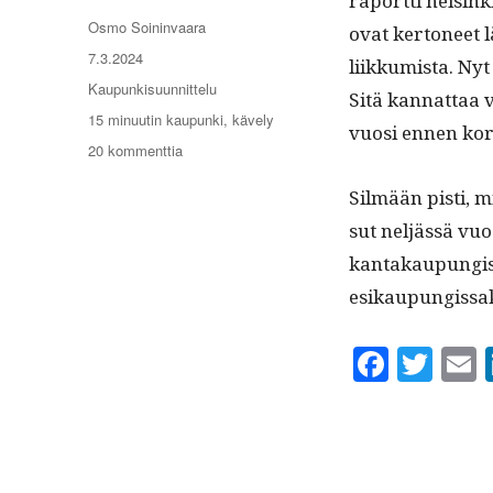
raport­ti helsinki
Kirjoittaja
Osmo Soininvaara
ovat ker­toneet 
Julkaistu
7.3.2024
liikku­mista. Ny
Kategoriat
Kaupunkisuunnittelu
Sitä kan­nat­taa 
Avainsanat
15 minuutin kaupunki
,
kävely
vuosi ennen ko
artikkeliin
20 kommenttia
Helsingissä
otettu
Silmään pisti, m
askel
sut neljässä vuo
kohti
kan­takaupungis­
15
minuutin
esikaupungis­sa
kaupunkia?
Fa
T
ce
wi
bo
tte
a
ok
r