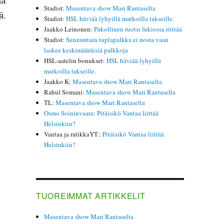
ia
Stadist
:
Masentava show Mari Rantaselta
ä.
Stadist
:
HSL häviää lyhyillä matkoilla takseille.
Jaakko Leinonen
:
Pakollinen ruotsi lukiossa riittää
Stadist
:
Sunnuntain tuplapalkka ei nosta vaan
laskee keskimääräisiä palkkoja
HSL-aatelin bonukset
:
HSL häviää lyhyillä
matkoilla takseille.
Jaakko K
:
Masentava show Mari Rantaselta
Rahul Somani
:
Masentava show Mari Rantaselta
TL
:
Masentava show Mari Rantaselta
Osmo Soininvaara
:
Pitäisikö Vantaa liittää
Helsinkiin?
min­uutin kaupunkia?”
Vantaa ja ratikkaYT.
:
Pitäisikö Vantaa liittää
Helsinkiin?
TUOREIMMAT ARTIKKELIT
Masentava show Mari Rantaselta