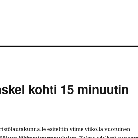
askel kohti 15 minuutin
ölau­takun­nalle esitelti­in viime viikol­la vuo­tu­inen