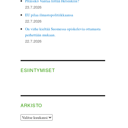
Pitäisikö Vantaa liittää Helsinkiin?
23.7.2026
EU pilaa ilmastopolitiikkaansa
22.7.2026
On virhe kieltää Suomessa opiskelevia ottamasta
perhettään mukaan.
22.7.2026
ESIINTYMISET
ARKISTO
ARKISTO