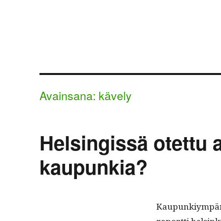
Avainsana:
kävely
Helsingissä otettu 
kaupunkia?
Kaupunkiym­pärist