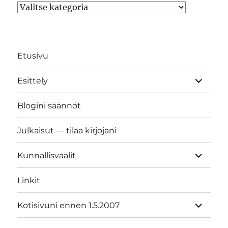
Kategoriat
Etusivu
näytä
Esittely
alavalik
Blogini säännöt
Julkaisut — tilaa kirjojani
näytä
Kunnallisvaalit
alavalik
Linkit
näytä
Kotisivuni ennen 1.5.2007
alavalik