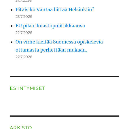
31.7.2026
Pitäisikö Vantaa liittää Helsinkiin?
23.7.2026
EU pilaa ilmastopolitiikkaansa
22.7.2026
On virhe kieltää Suomessa opiskelevia
ottamasta perhettään mukaan.
22.7.2026
ESIINTYMISET
ARKISTO