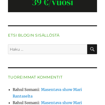
ETSI BLOGIN SISÄLLÖSTÄ
HA
Etsi:
TUOREIMMAT KOMMENTIT
Rahul Somani
:
Masentava show Mari
Rantaselta
Rahul Somani
:
Masentava show Mari