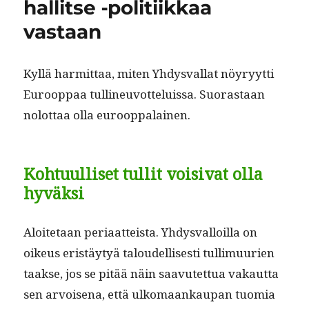
hallitse ‑politiikkaa
vastaan
Kyl­lä har­mit­taa, miten Yhdys­val­lat nöyryyt­ti
Euroop­paa tullineu­vot­teluis­sa. Suo­ras­taan
nolot­taa olla eurooppalainen.
Kohtuulliset tullit voisivat olla
hyväksi
Aloite­taan peri­aat­teista. Yhdys­val­loil­la on
oikeus eristäy­tyä taloudel­lis­es­ti tul­limuurien
taakse, jos se pitää näin saavutet­tua vakaut­ta
sen arvoise­na, että ulko­maankau­pan tuo­mia