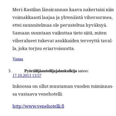
Meri-Rasti­lan län­sir­an­nan kaa­va naker­taisi niin
voimakkaasti laa­jaa ja yht­enäistä viher­sormea,
ettei suun­nitel­maa ole perustel­tua hyväksyä.
Samaan suun­taan vaikut­taa tieto siitä, miten
viher­alueet tuke­vat asukkaiden ter­veyt­tä taval­
la, joka tor­juu eriarvoisuutta.
Vastaa
Pyöräilijäautoilijajalankulkija
sanoo:
17.10.2013 13:57
Inkoos­sa on ollut muu­ta­man vuo­den toimin­nas­
sa vas­taa­va venehotelli:
http://www.venehotelli.fi