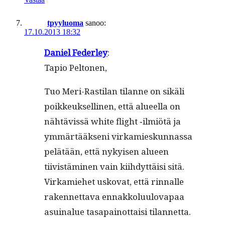
tpyyluoma
sanoo:
17.10.2013 18:32
Daniel Fed­er­ley
:
Tapio Peltonen,
Tuo Meri-Rasti­lan tilanne on sikäli
poikkeuk­selli­nen, että alueel­la on
nähtävis­sä white flight ‑ilmiötä ja
ymmärtääk­seni virkamieskun­nas­sa
pelätään, että nykyisen alueen
tiivistämi­nen vain kiihdyt­täisi sitä.
Virkamiehet usko­vat, että rin­nalle
raken­net­ta­va ennakkolu­ulo­va­paa
asuinalue tas­apain­ot­taisi tilannetta.