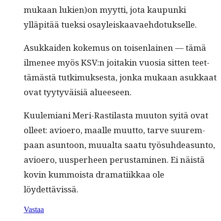
mukaan lukien)on myyt­ti, jota kaupun­ki
ylläpitää tuek­si osayleiskaavaehdotukselle.
Asukkaiden koke­mus on toisen­lainen — tämä
ilme­nee myös KSV:n joitakin vuosia sit­ten teet­
tämästä tutkimuk­ses­ta, jon­ka mukaan asukkaat
ovat tyy­tyväisiä alueeseen.
Kuulemi­ani Meri-Rasti­las­ta muu­ton syitä ovat
olleet: avio­ero, maalle muut­to, tarve suurem­
paan asun­toon, muual­ta saatu työ­suhdea­sun­to,
avio­ero, uus­per­heen perus­t­a­mi­nen. Ei näistä
kovin kum­moista dra­mati­ikkaa ole
löydettävissä.
Vastaa