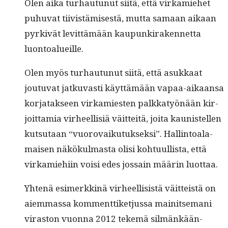
Olen aika turhau­tunut siitä, että virkamiehet
puhu­vat tiivistämis­es­tä, mut­ta samaan aikaan
pyrkivät levit­tämään kaupunki­raken­net­ta
luontoalueille.
Olen myös turhau­tunut siitä, että asukkaat
joutu­vat jatku­vasti käyt­tämään vapaa-aikaansa
kor­jatak­seen virkami­esten palkkatyönään kir­
joit­tamia virheel­lisiä väit­teitä, joi­ta kau­nis­tellen
kut­su­taan “vuorovaiku­tuk­sek­si”. Hallintoala­
maisen näkökul­mas­ta olisi kohtu­ullista, että
virkamiehi­in voisi edes jos­sain määrin luottaa.
Yht­enä esimerkkinä virheel­li­sistä väit­teistä on
aiem­mas­sa kom­ment­tiketjus­sa mainit­se­mani
viras­ton vuon­na 2012 tekemä silmänkään­