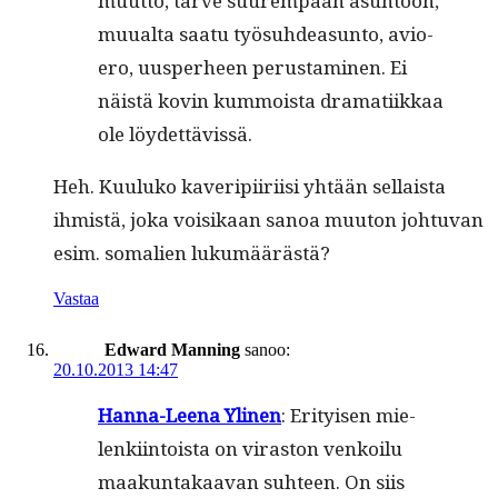
muut­to, tarve suurem­paan asun­toon,
muual­ta saatu työ­suhdea­sun­to, avio­
ero, uus­per­heen perus­t­a­mi­nen. Ei
näistä kovin kum­moista dra­mati­ikkaa
ole löydettävissä.
Heh. Kuu­luko kaveripi­iri­isi yhtään sel­l­aista
ihmistä, joka voisikaan sanoa muu­ton johtu­van
esim. soma­lien lukumäärästä?
Vastaa
Edward Manning
sanoo:
20.10.2013 14:47
Han­na-Leena Yli­nen
: Eri­tyisen mie­
lenki­in­toista on viras­ton venkoilu
maakun­takaa­van suh­teen. On siis