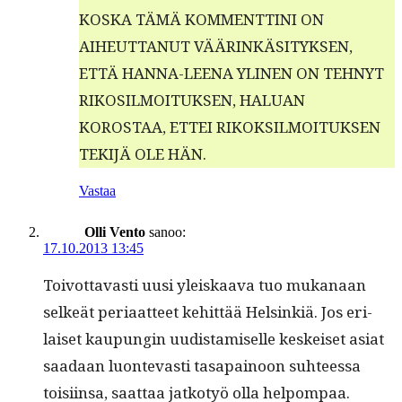
KOSKA TÄMÄ KOMMENTTINI ON
AIHEUTTANUT VÄÄRINKÄSITYKSEN,
ETTÄ HANNA-LEENA YLINEN ON TEHNYT
RIKOSILMOITUKSEN, HALUAN
KOROSTAA, ETTEI RIKOKSILMOITUKSEN
TEKIJÄ OLE HÄN.
Vastaa
Olli Vento
sanoo:
17.10.2013 13:45
Toiv­ot­tavasti uusi yleiskaa­va tuo mukanaan
selkeät peri­aat­teet kehit­tää Helsinkiä. Jos eri­
laiset kaupun­gin uud­is­tamiselle keskeiset asi­at
saadaan luon­tev­asti tas­apain­oon suh­teessa
toisi­in­sa, saat­taa jatko­työ olla helpompaa.