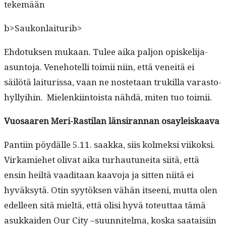
tekemään
b>Saukonlaiturib>
Ehdo­tuk­sen mukaan. Tulee aika paljon opiske­li­ja-
asun­to­ja. Vene­hotel­li toimii niin, että veneitä ei
säilötä lai­turis­sa, vaan ne nos­te­taan trukil­la varas­to­
hyl­ly­i­hin. Mie­lenki­in­toista nähdä, miten tuo toimii.
Vuosaaren Meri-Rasti­lan län­sir­an­nan osayleiskaava
Pan­ti­in pöy­dälle 5.11. saak­ka, siis kolmek­si viikok­si.
Virkamiehet oli­vat aika turhau­tunei­ta siitä, että
ensin heiltä vaa­di­taan kaavo­ja ja sit­ten niitä ei
hyväksytä. Otin syytök­sen vähän itseeni, mut­ta olen
edelleen sitä mieltä, että olisi hyvä toteut­taa tämä
asukkaiden Our City –suun­nitel­ma, kos­ka saataisi­in