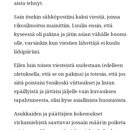
aista tehnyt.
Sain itsekin sähkö­posti­i­ni kak­si viestiä, jois­sa
rikosil­moi­tus mainit­ti­in. Luulin ensin, että
kyseessä oli pak­i­na ja jätin asian vähälle huomi­
olle, varsinkin kun viestien lähet­täjä ei kuu­lu
lähipiiriini.
Eilen luin toisen viesteistä uud­estaan (edelleen
ole­tuk­sel­la, että se on pak­i­na) ja totesin, että jos
siitä pois­taisi Susikos­ki-viit­tauk­set ja lis­tan
epäil­ly­istä ja jät­täisi jäl­jelle vain kuvauk­sen
tapah­tuneesta, olisi kyse asial­li­sista huomioista.
Asukkaiden ja päät­täjien koke­muk­set
virkamiehistä saat­ta­vat jos­sain määrin poike­ta