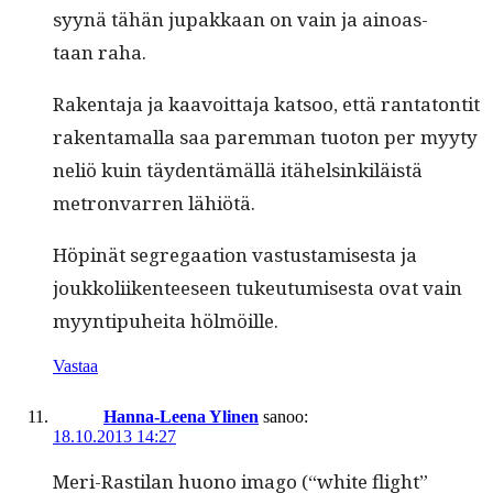
syynä tähän jupakkaan on vain ja ain­oas­
taan raha.
Rak­en­ta­ja ja kaavoit­ta­ja kat­soo, että ranta­ton­tit
rak­en­ta­mal­la saa parem­man tuo­ton per myy­ty
neliö kuin täy­den­tämäl­lä itähelsinkiläistä
metron­va­r­ren lähiötä.
Höpinät seg­re­gaa­tion vas­tus­tamis­es­ta ja
joukkoli­iken­teeseen tukeu­tu­mis­es­ta ovat vain
myyn­tipuhei­ta hölmöille.
Vastaa
Hanna-Leena Ylinen
sanoo:
18.10.2013 14:27
Meri-Rasti­lan huono ima­go (“white flight”