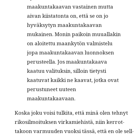
maakun­takaa­van vas­tainen mut­ta
aivan kiis­ta­ton­ta on, että se on jo
hyväksy­tyn maakun­takaa­van
mukainen. Monin paikoin muual­lakin
on aloitet­tu maankytön valmis­telu
jopa maakun­takaa­van luon­nok­sen
perus­teel­la. Jos maakun­takaa­va
kaatuu val­i­tuksin, sil­loin tietysti
kaatu­vat kaik­ki ne kaa­vat, jot­ka ovat
perus­tuneet uuteen
maakuntakaavaan.
Kos­ka joku voisi tulki­ta, että minä olen tehnyt
rikosil­moituk­sen virkamiehistä, niin ker­rot­
takoon var­muu­den vuok­si tässä, että en ole sel­l­