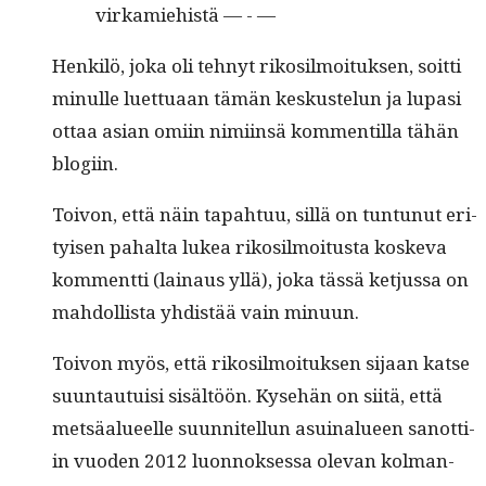
virkamiehistä — - —
Henkilö, joka oli tehnyt rikosil­moituk­sen, soit­ti
min­ulle luet­tuaan tämän keskustelun ja lupasi
ottaa asian omi­in nimi­in­sä kom­men­til­la tähän
blogiin.
Toivon, että näin tapah­tuu, sil­lä on tun­tunut eri­
tyisen pahal­ta lukea rikosil­moi­tus­ta koske­va
kom­ment­ti (lain­aus yllä), joka tässä ketjus­sa on
mah­dol­lista yhdis­tää vain minuun.
Toivon myös, että rikosil­moituk­sen sijaan katse
suun­tau­tu­isi sisältöön. Kyse­hän on siitä, että
met­säalueelle suun­nitel­lun asuinalueen san­ot­ti­
in vuo­den 2012 luon­nok­ses­sa ole­van kol­man­