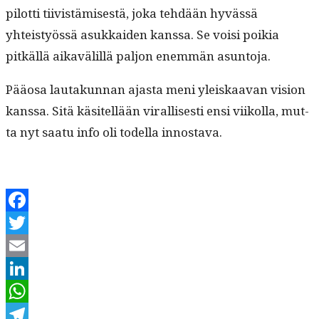
pilot­ti tiivistämis­es­tä, joka tehdään hyvässä
yhteistyössä asukkaiden kanssa. Se voisi poikia
pitkäl­lä aikavälil­lä paljon enem­män asuntoja.
Pääosa lau­takun­nan ajas­ta meni yleiskaa­van vision
kanssa. Sitä käsitel­lään viral­lis­es­ti ensi viikol­la, mut­
ta nyt saatu info oli todel­la innostava.
Facebook
Twitter
Email
LinkedIn
WhatsApp