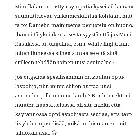
Min­ul­lakin on tiet­tyä sym­pa­tia kyseistä kaavaa
suun­nit­tel­e­vaa virkamieskun­taa kohtaan, mut­
ta toi Danielin mainit­se­ma perustelu on huono.
Ihan siitä yksinker­tais­es­ta syys­tä että jos Meri-
Rasti­las­sa on ongel­ma, esim. white flight, niin
miten ihmeessä siihen aut­taa se että siitä
erilleen tehdään toinen uusi asuinalue?
Jos ongel­ma spe­si­fisem­min on koulun oppi­
laspo­h­ja, niin miten siihen aut­taa uusi
asuinalue jol­la on oma koulu? Koulun rehtori
muuten haas­tat­telusssa oli sitä mieltä että
käytän­nössä oppi­laspo­h­jas­ta seu­raa, että tart­
tis yhden open lisää, mikä on hie­man eri mit­
talu­okan asia. 😉