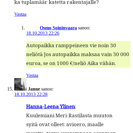
ka tuplamäär katet­ta rakentajalle?
Vastaa
Osmo Soininvaara
sanoo:
18.10.2013 22:26
Autopaik­ka ramppei­neen vie noin 30
neliötä Jos autopaik­ka mak­saa vain 30 000
euroa, se on 1000 €/neliö Aika vähän.
Vastaa
Janne
sanoo:
18.10.2013 22:28
Han­na-Leena Yli­nen
:
Kuulemi­ani Meri-Rasti­las­ta muu­ton
syitä ovat olleet: avio­ero, maalle