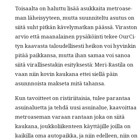
Toisaal­ta on halut­tu lisää asukkai­ta metroase­
man läheisyy­teen, mut­ta suun­nitel­tu asu­tus on
siitä suht pitkän käve­ly­matkan päässä. Viras­ton
arvio että maanalainen pysäköin­ti tekee OurCi­
tyn kaavas­ta taloudel­lis­es­ti heikon voi hyvinkin
pitää paikkansa, mut­ta ihan samaa voi sanoa
siitä viral­lis­es­takin esi­tyk­ses­tä: Meri-Rasti­la on
vaan niin kovin kaukana ettei siel­lä päin
asunnnoista mak­se­ta mitä tahansa.
Kun tavoit­teet on ris­tiri­itaisia, tulee paran­taa
asuinaluet­ta ja tehdä uusi asuinalue, kaavoit­taa
metroase­man varaan rantaan joka on siitä
kaukana, joukkoli­iken­teen käyt­täjille joil­la on
kaikil­la oma autopaik­ka, ja niin edelleen, niin on