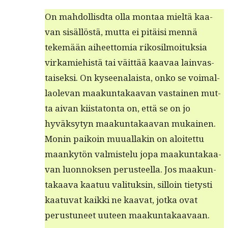
On mah­dol­lis­d­ta olla mon­taa mieltä kaa­
van sisäl­löstä, mut­ta ei pitäisi men­nä
tekemään aiheet­to­mia rikosil­moituk­sia
virkamiehistä tai väit­tää kaavaa lain­vas­
taisek­si. On kyseenalaista, onko se voimal­
laol­e­van maakun­takaa­van vas­tainen mut­
ta aivan kiis­ta­ton­ta on, että se on jo
hyväksy­tyn maakun­takaa­van mukainen.
Monin paikoin muual­lakin on aloitet­tu
maankytön valmis­telu jopa maakun­takaa­
van luon­nok­sen perus­teel­la. Jos maakun­
takaa­va kaatuu val­i­tuksin, sil­loin tietysti
kaatu­vat kaik­ki ne kaa­vat, jot­ka ovat
perus­tuneet uuteen maakuntakaavaan.