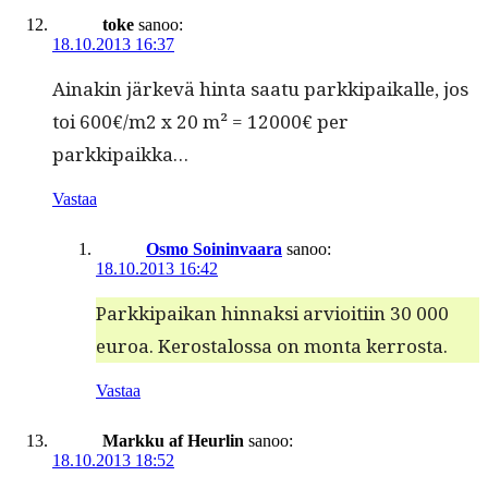
toke
sanoo:
18.10.2013 16:37
Ainakin järkevä hin­ta saatu parkkipaikalle, jos
toi 600€/m2 x 20 m² = 12000€ per
parkkipaikka…
Vastaa
Osmo Soininvaara
sanoo:
18.10.2013 16:42
Parkkipaikan hin­naksi arvioiti­in 30 000
euroa. Kerostalos­sa on mon­ta kerrosta.
Vastaa
Markku af Heurlin
sanoo:
18.10.2013 18:52