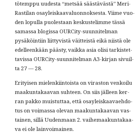
tötemp­pu uud­es­ta “met­sää säästävästä” Meri-
Rasti­lan osayleiskaaval­u­on­nok­ses­ta. Viime vuo­
den lop­ul­la puolestaan keskuste­limme tässä
samas­sa blo­gis­sa OURCi­ty-suun­nitel­man
pysäköin­ti­in liit­tyvistä väit­teistä eikä niistä ole
edelleenkään päästy, vaik­ka asia olisi tark­istet­
tavis­sa OURCi­ty-suun­nitel­man A3-kir­jan sivuil­
ta 27 — 28.
Eri­tyisen mie­lenki­in­toista on viras­ton venkoilu
maakun­takaa­van suh­teen. On siis jälleen ker­
ran pakko muis­tut­taa, että osayleiskaavae­hdo­
tus on voimas­sa ole­van maakun­takaa­van vas­
tainen, sil­lä Uuden­maan 2. vai­he­maakun­takaa­
va ei ole lainvoimainen.