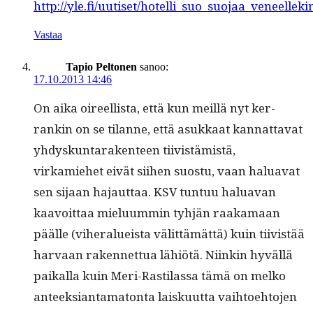
http://yle.fi/uutiset/hotelli_suo_suojaa_veneellek
Vastaa
Tapio Peltonen
sanoo:
17.10.2013 14:46
On aika oireel­lista, että kun meil­lä nyt ker­
rankin on se tilanne, että asukkaat kan­nat­ta­vat
yhdyskun­tarak­en­teen tiivistämistä,
virkamiehet eivät siihen suos­tu, vaan halu­a­vat
sen sijaan hajaut­taa. KSV tun­tuu halu­a­van
kaavoit­taa mielu­um­min tyhjän raaka­maan
päälle (viher­alueista välit­tämät­tä) kuin tiivistää
har­vaan raken­net­tua lähiötä. Niinkin hyväl­lä
paikalla kuin Meri-Rasti­las­sa tämä on melko
anteek­siantam­a­ton­ta laisku­ut­ta vai­h­toe­hto­jen