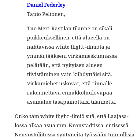
Daniel Fed­er­ley
:
Tapio Peltonen,
Tuo Meri-Rasti­lan tilanne on sikäli
poikkeuk­selli­nen, että alueel­la on
nähtävis­sä white flight ‑ilmiötä ja
ymmärtääk­seni virkamieskun­nas­sa
pelätään, että nykyisen alueen
tiivistämi­nen vain kiihdyt­täisi sitä.
Virkamiehet usko­vat, että rin­nalle
raken­net­ta­va ennakkolu­ulo­va­paa
asuinalue tas­apain­ot­taisi tilannetta.
Onko täm white flight ‑ilmiö sitä, että Laa­jasa­
los­sa alkaa asua mm. Kro­n­stadtis­sa, entisessä
Neu­vos­toli­itossa syn­tyneitä työssään tun­nol­lisia