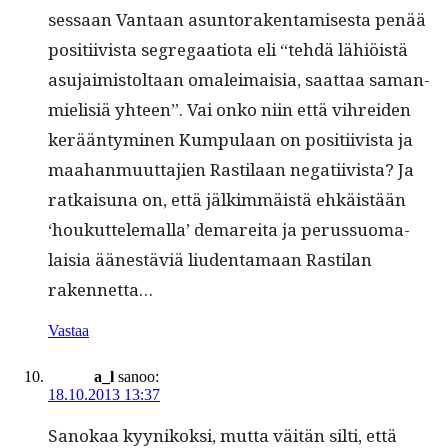
ses­saan Van­taan asun­torak­en­tamis­es­ta penää
posi­ti­ivista seg­re­gaa­tio­ta eli “tehdä lähiöistä
asu­jaimis­toltaan oma­leimaisia, saat­taa saman­
mielisiä yhteen”. Vai onko niin että vihrei­den
kerään­tymi­nen Kumpu­laan on posi­ti­ivista ja
maa­han­muut­ta­jien Rasti­laan negati­ivista? Ja
ratkaisuna on, että jälkim­mäistä ehkäistään
‘houkut­tele­mal­la’ demare­i­ta ja perus­suo­ma­
laisia äänestäviä liu­den­ta­maan Rasti­lan
rakennetta…
Vastaa
a_l
sanoo:
18.10.2013 13:37
Sanokaa kyynikok­si, mut­ta väitän silti, että