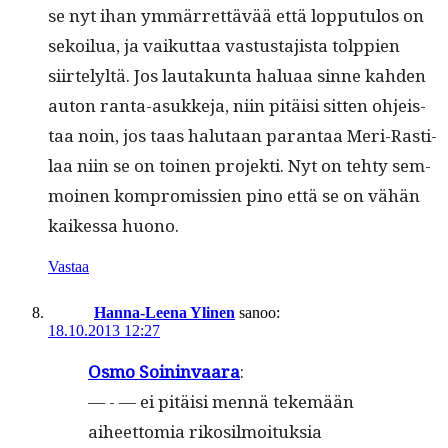
se nyt ihan ymmär­ret­tävää että lop­putu­los on
sekoilua, ja vaikut­taa vas­tus­ta­jista tolp­pi­en
siirte­lyltä. Jos lau­takun­ta halu­aa sinne kah­den
auton ranta-asukke­ja, niin pitäisi sit­ten ohjeis­
taa noin, jos taas halu­taan paran­taa Meri-Rasti­
laa niin se on toinen pro­jek­ti. Nyt on tehty sem­
moinen kom­pro­missien pino että se on vähän
kaikessa huono.
Vastaa
Hanna-Leena Ylinen
sanoo:
18.10.2013 12:27
Osmo Soin­in­vaara
:
— - — ei pitäisi men­nä tekemään
aiheet­to­mia rikosil­moituk­sia