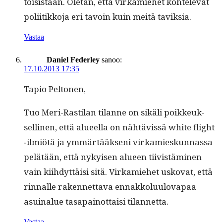
toi­sis­taan. Ole­tan, että virkamiehet kohtel­e­vat
poli­itikko­ja eri tavoin kuin meitä taviksia.
Vastaa
Daniel Federley
sanoo:
17.10.2013 17:35
Tapio Pel­to­nen,
Tuo Meri-Rasti­lan tilanne on sikäli poikkeuk­
selli­nen, että alueel­la on nähtävis­sä white flight
‑ilmiötä ja ymmärtääk­seni virkamieskun­nas­sa
pelätään, että nykyisen alueen tiivistämi­nen
vain kiihdyt­täisi sitä. Virkamiehet usko­vat, että
rin­nalle raken­net­ta­va ennakkolu­ulo­va­paa
asuinalue tas­apain­ot­taisi tilannetta.
Vastaa