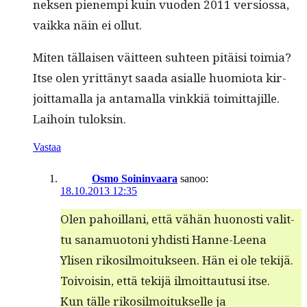
nek­sen pienem­pi kuin vuo­den 2011 ver­sios­sa,
vaik­ka näin ei ollut.
Miten täl­laisen väit­teen suh­teen pitäisi toimia?
Itse olen yrit­tänyt saa­da asialle huomio­ta kir­
joit­ta­mal­la ja anta­mal­la vinkkiä toimit­ta­jille.
Lai­hoin tuloksin.
Vastaa
Osmo Soininvaara
sanoo:
18.10.2013 12:35
Olen pahoil­lani, että vähän huonos­ti valit­
tu sana­muo­toni yhdisti Hanne-Leena
Ylisen rikosil­moituk­seen. Hän ei ole tek­i­jä.
Toivoisin, että tek­i­jä ilmoit­tau­tusi itse.
Kun tälle rikosil­moituk­selle ja