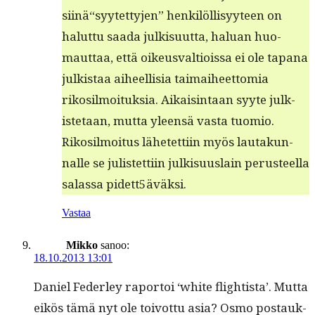
siinä“syytettyjen” henkilöl­lisyy­teen on
halut­tu saa­da julk­isu­ut­ta, halu­an huo­
maut­taa, että oikeusval­tiois­sa ei ole tapana
julk­istaa aiheel­lisia taimai­heet­to­mia
rikosil­moituk­sia. Aikaisin­taan syyte julk­
iste­taan, mut­ta yleen­sä vas­ta tuomio.
Rikosil­moi­tus lähetet­ti­in myös lau­takun­
nalle se julis­tet­ti­in julk­isu­us­lain perus­teel­la
salas­sa pidett5äväksi.
Vastaa
Mikko
sanoo:
18.10.2013 13:01
Daniel Fed­er­ley rapor­toi ‘white flight­ista’. Mut­ta
eikös tämä nyt ole toiv­ot­tu asia? Osmo postauk­