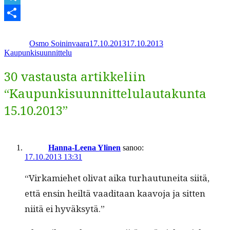
Telegram
Kirjoittaja
Julkaistu
Kategoriat
Share
Osmo Soininvaara
17.10.2013
17.10.2013
Kaupunkisuunnittelu
30 vastausta artikkeliin
“Kaupunkisuunnittelulautakunta
15.10.2013”
Hanna-Leena Ylinen
sanoo:
17.10.2013 13:31
“Virkamiehet oli­vat aika turhau­tunei­ta siitä,
että ensin heiltä vaa­di­taan kaavo­ja ja sit­ten
niitä ei hyväksytä.”