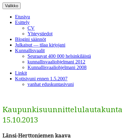
Siirry
Valikko
sisältöön
Etusivu
Esittely
CV
Yhteystiedot
Blogini säännöt
Julkaisut — tilaa kirjojani
Kunnallisvaalit
Seuraavat 400 000 helsinkiläistä
kunnallisvaaliohjelmani 2012
Kunnallisvaaliohjelmani 2008
Linkit
Kotisivuni ennen 1.5.2007
vanhat eduskuntasivuni
Kaupunkisuunnittelulautakunta
15.10.2013
Län­si-Hert­toniemen kaava