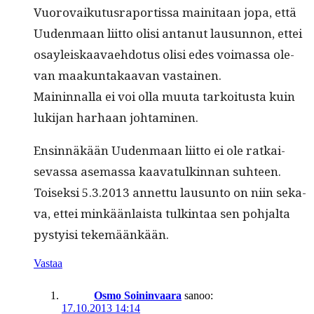
Vuorovaiku­tus­ra­por­tis­sa maini­taan jopa, että
Uuden­maan liit­to olisi antanut lausun­non, ettei
osayleiskaavae­hdo­tus olisi edes voimas­sa ole­
van maakun­takaa­van vastainen.
Main­in­nal­la ei voi olla muu­ta tarkoi­tus­ta kuin
luk­i­jan harhaan johtaminen.
Ensin­näkään Uuden­maan liit­to ei ole ratkai­
sevas­sa ase­mas­sa kaa­vat­ulkin­nan suh­teen.
Toisek­si 5.3.2013 annet­tu lausun­to on niin seka­
va, ettei minkään­laista tulk­in­taa sen poh­jal­ta
pysty­isi tekemäänkään.
Vastaa
Osmo Soininvaara
sanoo:
17.10.2013 14:14