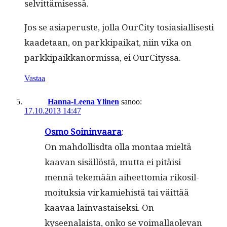
selvittämisessä.
Jos se asi­a­pe­ruste, jol­la OurCi­ty tosi­asial­lis­es­ti
kaade­taan, on parkkipaikat, niin vika on
parkkipaikkanormis­sa, ei OurCityssa.
Vastaa
Hanna-Leena Ylinen
sanoo:
17.10.2013 14:47
Osmo Soin­in­vaara
:
On mah­dol­lis­d­ta olla mon­taa mieltä
kaa­van sisäl­löstä, mut­ta ei pitäisi
men­nä tekemään aiheet­to­mia rikosil­
moituk­sia virkamiehistä tai väit­tää
kaavaa lain­vas­taisek­si. On
kyseenalaista, onko se voimal­laol­e­van