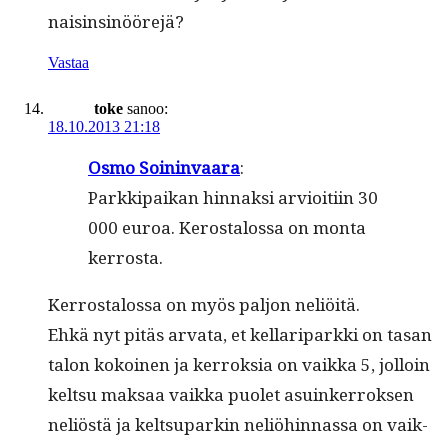
naisinsinöörejä?
Vastaa
toke
sanoo:
18.10.2013 21:18
Osmo Soin­in­vaara
:
Parkkipaikan hin­naksi arvioiti­in 30
000 euroa. Kerostalos­sa on mon­ta
kerrosta.
Ker­rostalos­sa on myös paljon neliöitä.
Ehkä nyt pitäs arva­ta, et kel­lar­i­park­ki on tasan
talon kokoinen ja ker­roksia on vaik­ka 5, jol­loin
kelt­su mak­saa vaik­ka puo­let asuinker­roksen
neliöstä ja kelt­su­parkin neliöhin­nas­sa on vaik­