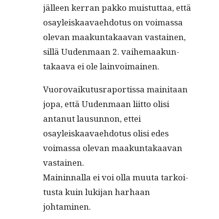
jälleen ker­ran pakko muis­tut­taa, että
osayleiskaavae­hdo­tus on voimas­sa
ole­van maakun­takaa­van vas­tainen,
sil­lä Uuden­maan 2. vai­he­maakun­
takaa­va ei ole lainvoimainen.
Vuorovaiku­tus­ra­por­tis­sa maini­taan
jopa, että Uuden­maan liit­to olisi
antanut lausun­non, ettei
osayleiskaavae­hdo­tus olisi edes
voimas­sa ole­van maakun­takaa­van
vastainen.
Main­in­nal­la ei voi olla muu­ta tarkoi­
tus­ta kuin luk­i­jan harhaan
johtaminen.