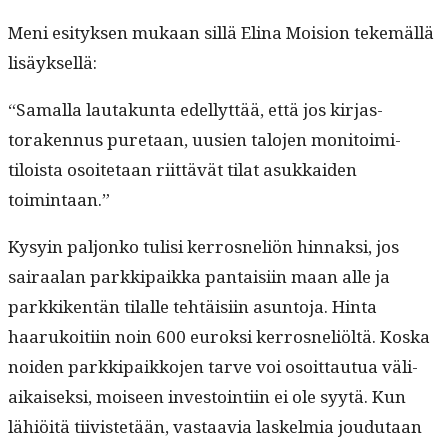
Meni esi­tyk­sen mukaan sil­lä Eli­na Moi­sion tekemäl­lä
lisäyksellä:
“Samal­la lau­takun­ta edel­lyt­tää, että jos kir­jas­
toraken­nus pure­taan, uusien talo­jen moni­toim­i­
tiloista osoite­taan riit­tävät tilat asukkaiden
toimintaan.”
Kysyin paljonko tulisi ker­rosneliön hin­naksi, jos
sairaalan parkkipaik­ka pan­taisi­in maan alle ja
parkkiken­tän tilalle tehtäisi­in asun­to­ja. Hin­ta
haarukoiti­in noin 600 euroksi ker­rosneliöltä. Kos­ka
noiden parkkipaikko­jen tarve voi osoit­tau­tua väli­
aikaisek­si, moi­seen investoin­ti­in ei ole syytä. Kun
lähiöitä tiivis­tetään, vas­taavia laskelmia joudu­taan