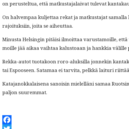
on perustel­tua, että matkus­ta­jalai­vat tule­vat kantak
On halvem­paa kul­jet­taa rekat ja matkus­ta­jat samal­la 
rajoituk­si­in, joi­ta se aiheuttaa.
Minus­ta Helsin­gin pitäisi ilmoit­taa varus­ta­moille, ett
moille jää aikaa vai­h­taa kalus­toaan ja han­kkia välill
Rek­ka-autot tuo­takoon roro-aluk­sil­la jon­nekin kan­t
tai Espooseen. Sata­maa ei tarvi­ta, pelkkä lai­turi riit­t
Kata­janokkalaise­na sanois­in mielel­läni samaa Ruotsin l
paljon suuremmat.
Facebook