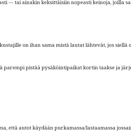
easti — tai ainakin kek­sit­täisi­in nopeasti keino­ja, joil
­ta­jille on ihan sama mis­tä lau­tat lähtevät, jos siel­lä oli
hkä parem­pi pistää pysäköin­tipaikat kortin taakse ja jär­j
el­ma, että autot käy­dään purkamassa/lastaamassa jos­sai