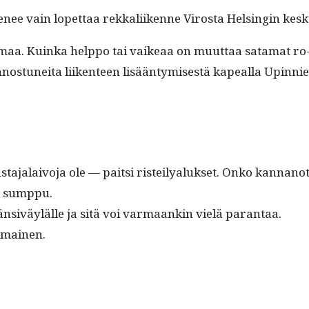
ie­nee vain lopet­taa rekkali­ikenne Viros­ta Helsin­gin kes
a­maa. Kuin­ka help­po tai vaikeaa on muut­taa sata­mat ro-ro
­tunei­ta liiken­teen lisään­tymis­es­tä kapeal­la Upin­nie
alaivo­ja ole — pait­si ris­teilyaluk­set. Onko kan­nan­ot
nen sumppu.
Län­siväylälle ja sitä voi var­maankin vielä parantaa.
nomainen.