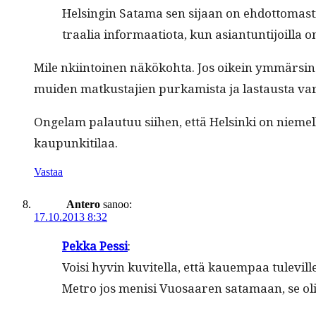
Helsin­gin Sata­ma sen sijaan on ehdot­tomasti s
traalia infor­maa­tio­ta, kun asiantun­ti­joil­l
Mile nki­in­toinen näköko­h­ta. Jos oikein ymmärsin:
muiden matkus­ta­jien purkamista ja las­taus­ta v
Onge­lam palau­tuu siihen, että Helsin­ki on niemel­
kaupunkitilaa.
Vastaa
Antero
sanoo:
17.10.2013 8:32
Pekka Pes­si
:
Voisi hyvin kuvitel­la, että kauem­paa tuleville m
Metro jos menisi Vuosaaren sata­maan, se olis