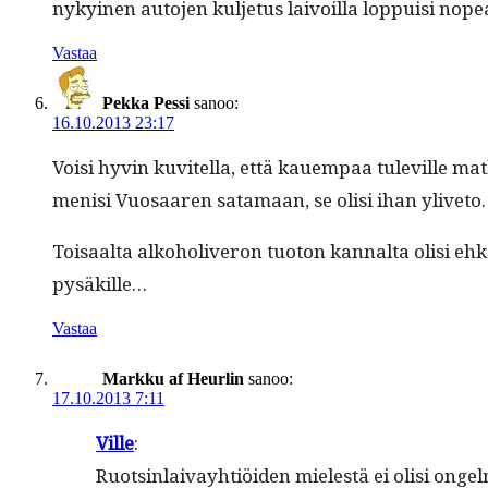
nykyi­nen auto­jen kul­je­tus laivoil­la lop­puisi nop
Vastaa
Pekka Pessi
sanoo:
16.10.2013 23:17
Voisi hyvin kuvitel­la, että kauem­paa tuleville matkus
menisi Vuosaaren sata­maan, se olisi ihan yliveto.
Toisaal­ta alko­ho­liv­eron tuo­ton kannal­ta olisi e
pysäkille…
Vastaa
Markku af Heurlin
sanoo:
17.10.2013 7:11
Ville
:
Ruotsin­laivay­htiöi­den mielestä ei olisi ong