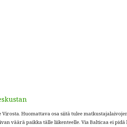
keskustan
 Viros­ta. Huo­mat­ta­va osa siitä tulee matkus­ta­jalaivo­
n väärä paik­ka tälle liiken­teelle. Via Balti­caa ei pidä 