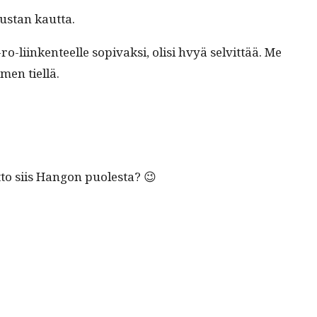
kus­tan kautta.
-liinken­teelle sopi­vak­si, olisi hvyä selvit­tää. Me
men tiellä.
­to siis Hang­on puolesta? 😉