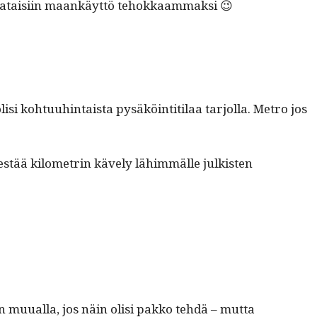
­la saataisi­in maankäyt­tö tehokkaammaksi 😉
si kohtu­uhin­taista pysäköin­ti­ti­laa tar­jol­la. Metro jos
estää kilo­metrin käve­ly lähim­mälle julk­isten
n muual­la, jos näin olisi pakko tehdä – mut­ta