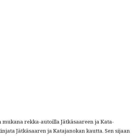
jen mukana rek­ka-autoil­la Jätkäsaa­reen ja Kata­
lin­ja­ta Jätkäsaaren ja Kata­janokan kaut­ta. Sen sijaan