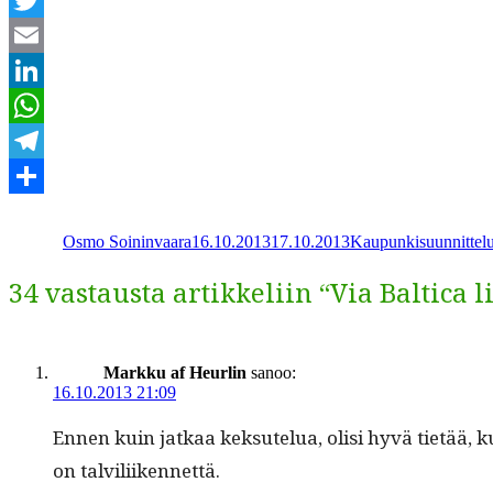
Twitter
Email
LinkedIn
WhatsApp
Telegram
Kirjoittaja
Julkaistu
Kategoriat
Share
Osmo Soininvaara
16.10.2013
17.10.2013
Kaupunkisuunnittel
34 vastausta artikkeliin “Via Baltica 
Markku af Heurlin
sanoo:
16.10.2013 21:09
Ennen kuin jatkaa kek­sutelua, olisi hyvä tietää, ku
on talviliikennettä.