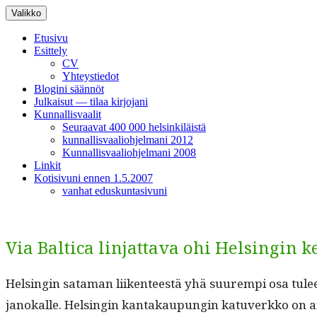
Siirry
Valikko
sisältöön
Etusivu
Esittely
CV
Yhteystiedot
Blogini säännöt
Julkaisut — tilaa kirjojani
Kunnallisvaalit
Seuraavat 400 000 helsinkiläistä
kunnallisvaaliohjelmani 2012
Kunnallisvaaliohjelmani 2008
Linkit
Kotisivuni ennen 1.5.2007
vanhat eduskuntasivuni
Via Baltica linjattava ohi Helsingin 
Helsin­gin sata­man liiken­teestä yhä suurem­pi osa tulee
janokalle. Helsin­gin kan­takaupun­gin katu­verkko on aiva