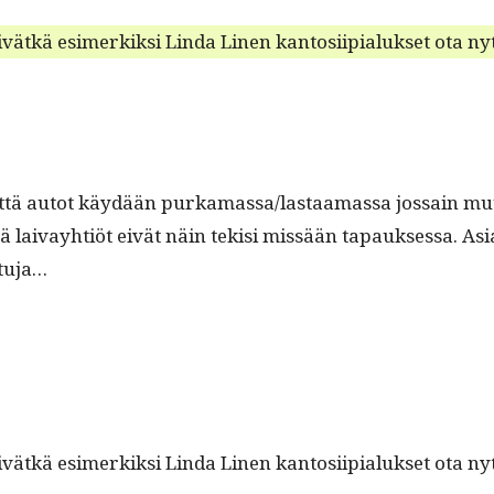
ivätkä esimerkik­si Lin­da Linen kan­tosi­ip­i­aluk­set ota 
, että autot käy­dään purkamassa/lastaamassa jos­sain muu
laivay­htiöt eivät näin tek­isi mis­sään tapauk­ses­sa. Asi­a
etuja…
ivätkä esimerkik­si Lin­da Linen kan­tosi­ip­i­aluk­set ota 