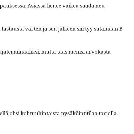
pauk­ses­sa. Asi­as­sa lie­nee vaikea saa­da neu­
as­taus­ta varten ja sen jäl­keen siir­tyy sata­maan B
ater­mi­naa­lik­si, mut­ta taas menisi arvokas­ta
ä olisi kohtu­uhin­taista pysäköin­ti­ti­laa tar­jol­la.