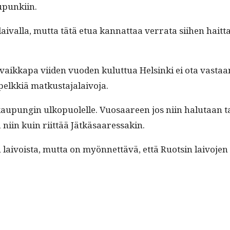
aupunkiin.
laival­la, mut­ta tätä etua kan­nat­taa ver­ra­ta siihen hai
ä vaikka­pa viiden vuo­den kulut­tua Helsin­ki ei ota vas­taa
e pelkkiä matkustajalaivoja.
akaupun­gin ulkop­uolelle. Vuosaa­reen jos niin halu­taan 
ää niin kuin riit­tää Jätkäsaaressakin.
aivoista, mut­ta on myön­net­tävä, että Ruotsin laivo­jen os