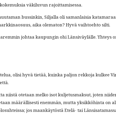
ä koke­muk­sia väk­ilu­vun rajoittamisessa.
uu­ta­man bussinkin, Sil­jal­la oli saman­laisia kata­ma­raan
kki­nao­su­us, aika olema­ton? Hyvä vai­h­toe­hto silti.
parem­min johtaa kaupun­gin ohi Län­siväylälle. Yhteys on
elua, olisi hyvä tietää, kuin­ka paljon rekko­ja kul­kee Vi
nettä.
iistä ote­taan melko isot kul­je­tus­mak­sut, joten niiden k
e­taan määräl­lis­es­ti enem­män, mut­ta yksikköhin­ta on alhai
olo­suhteis­sa; jos maankäytöstä Etelä- tai Län­sisa­ta­mas­sa