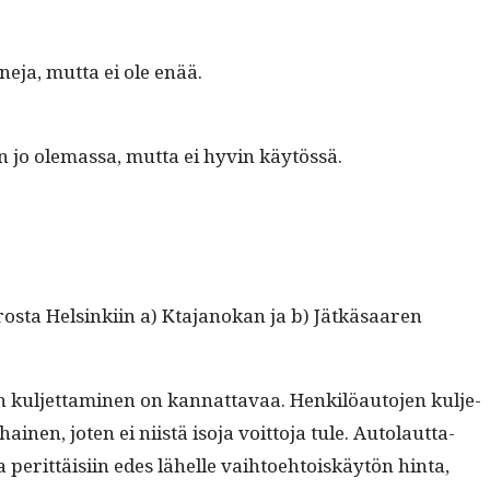
e­ja, mut­ta ei ole enää.
 jo ole­mas­sa, mut­ta ei hyvin käytössä.
ros­ta Helsinki­in a) Kta­janokan ja b) Jätkäsaaren
ul­jet­ta­mi­nen on kan­nat­tavaa. Henkilöau­to­jen kul­je­
nen, joten ei niistä iso­ja voit­to­ja tule. Auto­laut­ta-
 perit­täisi­in edes lähelle vai­h­toe­htoiskäytön hin­ta,