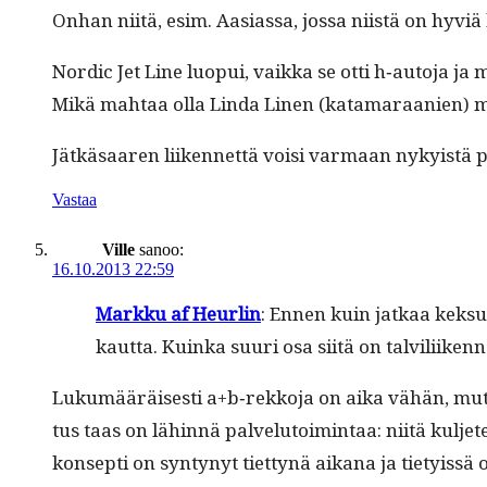
Onhan niitä, esim. Aasi­as­sa, jos­sa niistä on hyvi
Nordic Jet Line luopui, vaik­ka se otti h‑autoja ja m
Mikä mah­taa olla Lin­da Linen (kata­ma­raanien) mar
Jätkäsaaren liiken­net­tä voisi var­maan nyky­istä 
Vastaa
Ville
sanoo:
16.10.2013 22:59
Markku af Heurlin
: Ennen kuin jatkaa kek­sut
kaut­ta. Kuin­ka suuri osa siitä on talviliiken
Lukumääräis­es­ti a+b‑rekkoja on aika vähän, mut­ta n
tus taas on lähin­nä palve­lu­toim­intaa: niitä kul­jet
kon­sep­ti on syn­tynyt tiet­tynä aikana ja tietyis­sä 