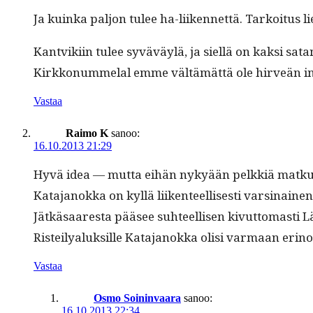
Ja kuin­ka paljon tulee ha-liiken­net­tä. Tarkoi­tus l
Kantviki­in tulee syväväylä, ja siel­lä on kak­si sat
Kirkkon­um­me­lal emme vältämät­tä ole hirveän innos
Vastaa
Raimo K
sanoo:
16.10.2013 21:29
Hyvä idea — mut­ta eihän nykyään pelkkiä matkus­ta­j
Kata­janok­ka on kyl­lä liiken­teel­lis­es­ti varsi­nai
Jätkäsaares­ta pääsee suh­teel­lisen kivut­tomasti 
Ris­teilyaluk­sille Kata­janok­ka olisi var­maan eri
Vastaa
Osmo Soininvaara
sanoo:
16.10.2013 22:34