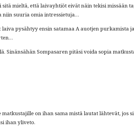
itä mieltä, että laivay­htiöt eivät näin tek­isi mis­sään ta
a on niin suuria omia intressietuja…
 lai­va pysähtyy ensin sata­maa A auot­jen purkamista ja l
arten…
lä. Sinän­sähän Som­pasaren pitäsi voi­da sopia matkus­ta­j
atkus­ta­jille on ihan sama mis­tä lau­tat lähtevät, jos siel­l
i ihan yliveto.