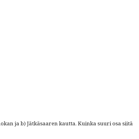
anokan ja b) Jätkäsaaren kaut­ta. Kuin­ka suuri osa siitä