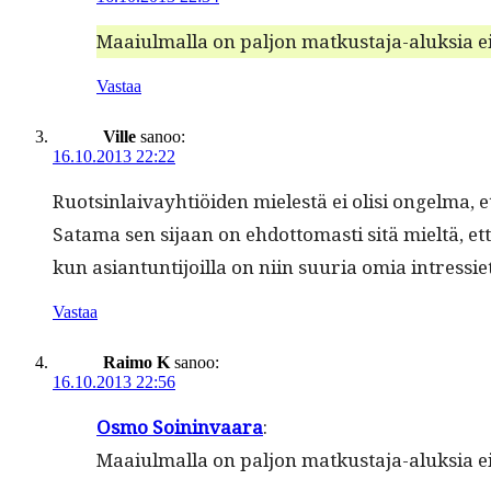
Maaiul­mal­la on paljon matkus­ta­ja-aluk­sia e
Vastaa
Ville
sanoo:
16.10.2013 22:22
Ruotsin­laivay­htiöi­den mielestä ei olisi ongel­ma
Sata­ma sen sijaan on ehdot­tomasti sitä mieltä, että 
kun asiantun­ti­joil­la on niin suuria omia intressi
Vastaa
Raimo K
sanoo:
16.10.2013 22:56
Osmo Soin­in­vaara
:
Maaiul­mal­la on paljon matkus­ta­ja-aluk­sia e