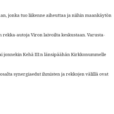
t­taan, jon­ka tuo liikenne aiheut­taa ja niihin maankäytön
n rek­ka-auto­ja Viron laivoil­ta keskus­taan. Varus­ta­
tai jon­nekin Kehä III:n län­sipäähän Kirkkon­um­melle
alta syn­er­giae­dut ihmis­ten ja rekko­jen välil­lä ovat