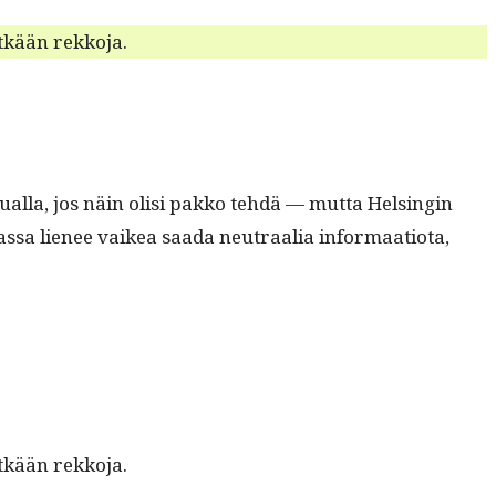
nytkään rekkoja.
al­la, jos näin olisi pakko tehdä — mut­ta Helsin­gin
s­sa lie­nee vaikea saa­da neu­traalia infor­maa­tio­ta,
nytkään rekkoja.