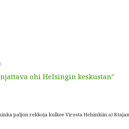
u
linjattava ohi Helsingin keskustan”
in­ka paljon rekko­ja kul­kee Viros­ta Helsinki­in a) Kta­j