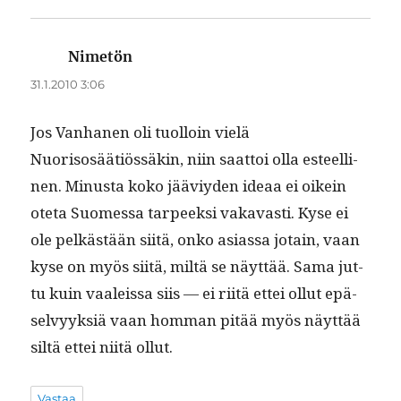
Nimetön
sanoo:
31.1.2010 3:06
Jos Van­hanen oli tuol­loin vielä
Nuorisosäätiössäkin, niin saat­toi olla esteelli­
nen. Minus­ta koko jääviy­den ideaa ei oikein
ote­ta Suomes­sa tarpeek­si vakavasti. Kyse ei
ole pelkästään siitä, onko asi­as­sa jotain, vaan
kyse on myös siitä, miltä se näyt­tää. Sama jut­
tu kuin vaaleis­sa siis — ei riitä ettei ollut epä­
selvyyk­siä vaan hom­man pitää myös näyt­tää
siltä ettei niitä ollut.
Vastaa