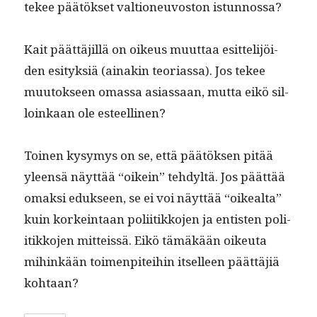
tekee päätök­set val­tioneu­vos­ton istunnossa?
Kait päät­täjil­lä on oikeus muut­taa esit­telijöi­
den esi­tyk­siä (ainakin teo­ri­as­sa). Jos tekee
muu­tok­seen omas­sa asi­as­saan, mut­ta eikö sil­
loinkaan ole esteellinen?
Toinen kysymys on se, että päätök­sen pitää
yleen­sä näyt­tää “oikein” tehdyltä. Jos päät­tää
omak­si eduk­seen, se ei voi näyt­tää “oikeal­ta”
kuin korkein­taan poli­itikko­jen ja entis­ten poli­
itikko­jen mit­teis­sä. Eikö tämäkään oikeu­ta
mihinkään toimen­pitei­hin itselleen päät­täjiä
kohtaan?