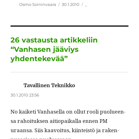
c
it
ai
k
at
e
a
Kirjoittaja
Julkaistu
Kategoriat
Osmo Soininvaara
30.1.2010
_
e
te
l
e
s
g
re
b
r
d
A
r
o
I
p
a
26 vastausta artikkeliin
o
n
p
m
“Vanhasen jääviys
k
yhdentekevää”
Tavallinen Teknikko
sanoo:
30.1.2010 23:56
No kaiketi Van­hasel­la on ollut rooli puolueen­
sa rahoituk­sen aitiopaikalla ennen PM
uraansa. Siis kaavoitus, kiin­teistö ja raken­