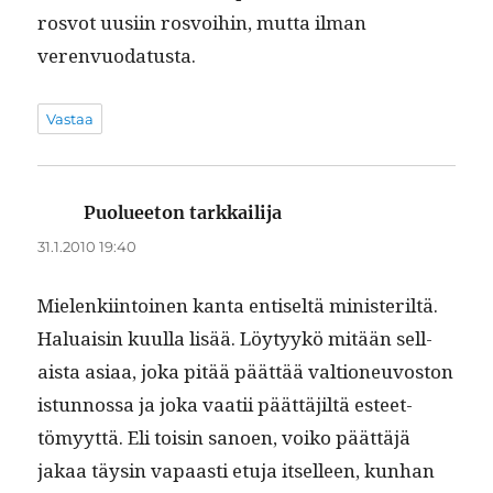
rosvot uusi­in rosvoihin, mut­ta ilman
verenvuodatusta.
Vastaa
Puolueeton tarkkailija
sanoo:
31.1.2010 19:40
Mie­lenki­in­toinen kan­ta entiseltä min­is­ter­iltä.
Halu­aisin kuul­la lisää. Löy­tyykö mitään sel­l­
aista asi­aa, joka pitää päät­tää val­tioneu­vos­ton
istun­nos­sa ja joka vaatii päät­täjiltä esteet­
tömyyt­tä. Eli toisin sanoen, voiko päät­täjä
jakaa täysin vapaasti etu­ja itselleen, kun­han