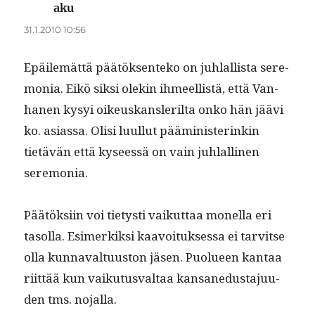
aku
sanoo:
31.1.2010 10:56
Epäilemät­tä päätök­sen­teko on juh­lal­lista ser­e­
mo­nia. Eikö sik­si olekin ihmeel­listä, että Van­
hanen kysyi oikeuskans­ler­il­ta onko hän jäävi
ko. asi­as­sa. Olisi luul­lut päämin­is­terinkin
tietävän että kyseessä on vain juh­lalli­nen
seremonia.
Päätök­si­in voi tietysti vaikut­taa monel­la eri
tasol­la. Esimerkik­si kaavoituk­ses­sa ei tarvitse
olla kun­naval­tu­us­ton jäsen. Puolueen kan­taa
riit­tää kun vaiku­tus­val­taa kansane­dus­ta­ju­u­
den tms. nojalla.