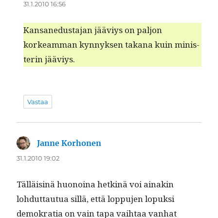
31.1.2010 16:56
Kansane­dus­ta­jan jääviys on paljon
korkeam­man kyn­nyk­sen takana kuin min­is­
terin jääviys.
Vastaa
Janne Korhonen
sanoo:
31.1.2010 19:02
Täl­läis­inä huonoina het­k­inä voi ainakin
lohdut­tau­tua sil­lä, että lop­pu­jen lopuk­si
demokra­tia on vain tapa vai­h­taa van­hat