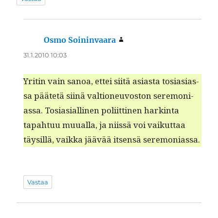
Osmo Soininvaara
sanoo:
31.1.2010 10:03
Yritin vain sanoa, ettei siitä asi­as­ta tosi­asi­as­
sa päätetä siinä val­tioneu­vos­ton ser­e­mo­ni­
as­sa. Tosi­asialli­nen poli­it­ti­nen hark­in­ta
tapah­tuu muual­la, ja niis­sä voi vaikut­taa
täysil­lä, vaik­ka jäävää itsen­sä seremoniassa.
Vastaa