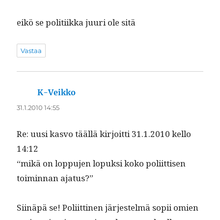
eikö se poli­ti­ik­ka juuri ole sitä
Vastaa
K-Veikko
sanoo:
31.1.2010 14:55
Re: uusi kas­vo tääl­lä kir­joit­ti 31.1.2010 kel­lo
14:12
“mikä on lop­pu­jen lopuk­si koko poli­it­tisen
toimin­nan ajatus?”
Siinäpä se! Poli­it­ti­nen jär­jestelmä sopii omien