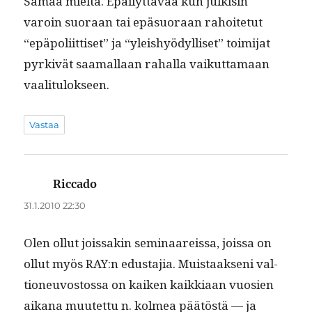
Samaa mieltä. Epäi­lyt­tävää kun julk­isin
varoin suo­raan tai epä­suo­raan rahoite­tut
“epäpoli­it­tiset” ja “yleishyödyl­liset” toim­i­jat
pyrkivät saa­mal­laan rahal­la vaikut­ta­maan
vaalitulokseen.
Vastaa
Riccado
sanoo:
31.1.2010 22:30
Olen ollut jois­sakin sem­i­naareis­sa, jois­sa on
ollut myös RAY:n edus­ta­jia. Muis­taak­seni val­
tioneu­vos­tossa on kaiken kaikki­aan vuosien
aikana muutet­tu n. kolmea päätöstä — ja