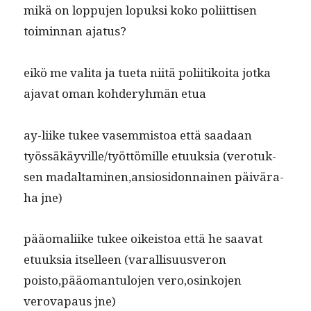
mikä on lop­pu­jen lopuk­si koko poli­it­tisen
toimin­nan ajatus?
eikö me vali­ta ja tue­ta niitä poli­itikoi­ta jot­ka
aja­vat oman kohderyh­män etua
ay-liike tukee vasem­mis­toa että saadaan
työssäkäyville/työttömille etuuk­sia (vero­tuk­
sen madaltaminen,ansiosidonnainen päivära­
ha jne)
pääo­ma­li­ike tukee oikeis­toa että he saa­vat
etuuk­sia itselleen (var­al­lisu­usveron
poisto,pääomantulojen vero,osinkojen
verova­paus jne)