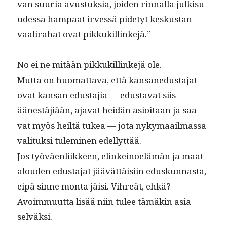
van suuria avus­tuk­sia, joiden rin­nal­la julk­isu­
udessa ham­paat irvessä pide­tyt keskus­tan
vaali­ra­hat ovat pikkukillinkejä.”
No ei ne mitään pikkukillinke­jä ole.
Mut­ta on huo­mat­ta­va, että kansane­dus­ta­jat
ovat kansan edus­ta­jia — edus­ta­vat siis
äänestäjiään, aja­vat hei­dän asioitaan ja saa­
vat myös heiltä tukea — jota nyky­maail­mas­sa
val­i­tuk­si tulem­i­nen edellyttää.
Jos työväen­li­ik­keen, elinkei­noelämän ja maat­
alouden edus­ta­jat jäävät­täisi­in eduskun­nas­ta,
eipä sinne mon­ta jäisi. Vihreät, ehkä?
Avoim­muut­ta lisää niin tulee tämäkin asia
selväksi.