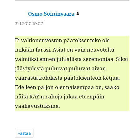
Osmo Soininvaara
sanoo:
31.1.2010 10:07
Ei val­tioneu­vos­ton päätök­sen­teko ole
mikään farssi. Asi­at on vain neu­votel­tu
valmi­ik­si ennen juh­lal­lista ser­e­mo­ni­aa. Sik­si
jääviy­destä puhu­vat puhu­vat aivan
väärästä kohdas­ta päätök­sen­teon ketjua.
Edelleen paljon olen­naisem­paa on, saako
näitä RAY:n raho­ja jakaa eteen­päin
vaaliavustuksina.
Vastaa