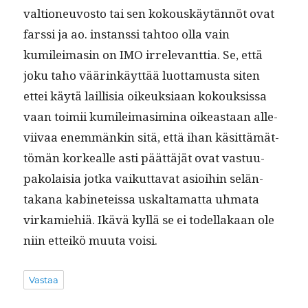
val­tioneu­vos­to tai sen kok­ouskäytän­nöt ovat
farssi ja ao. instanssi tah­too olla vain
kumileimasin on IMO irrel­e­vant­tia. Se, että
joku taho väärinkäyt­tää luot­ta­mus­ta siten
ettei käytä lail­lisia oikeuk­si­aan kok­ouk­sis­sa
vaan toimii kumileimasim­i­na oikeas­t­aan alle­
vi­ivaa enem­mänkin sitä, että ihan käsit­tämät­
tömän korkealle asti päät­täjät ovat vas­tu­u­
pako­laisia jot­ka vaikut­ta­vat asioi­hin selän­
takana kabi­neteis­sa uskalta­mat­ta uhma­ta
virkamiehiä. Ikävä kyl­lä se ei todel­lakaan ole
niin etteikö muu­ta voisi.
Vastaa