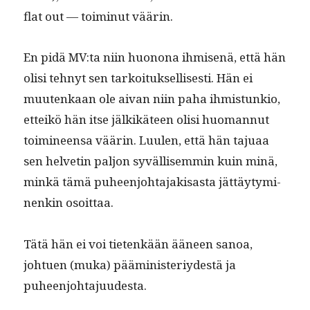
flat out — toimin­ut väärin.
En pidä MV:ta niin huonona ihmisenä, että hän
olisi tehnyt sen tarkoituk­sel­lis­es­ti. Hän ei
muutenkaan ole aivan niin paha ihmis­tunkio,
etteikö hän itse jälkikä­teen olisi huo­man­nut
toim­i­neen­sa väärin. Luulen, että hän tajuaa
sen hel­vetin paljon syväl­lisem­min kuin minä,
minkä tämä puheen­jo­hta­jak­isas­ta jät­täy­tymi­
nenkin osoittaa.
Tätä hän ei voi tietenkään ääneen sanoa,
johtuen (muka) päämin­is­teriy­destä ja
puheenjohtajuudesta.