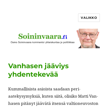
VALIKKO
Vanhasen jääviys
yhdentekevää
Kum­malli­sista asioista saadaan peri­
aatekysymyk­siä, kuten siitä, olisiko Mat­ti Van­
hasen pitänyt jäävätä itsen­sä val­tioneu­vos­ton