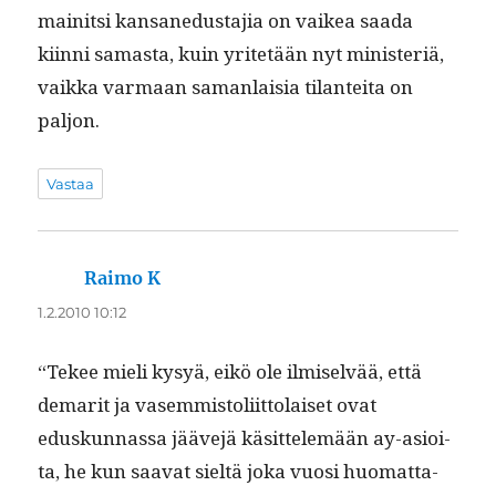
mainit­si kansane­dus­ta­jia on vaikea saa­da
kiin­ni samas­ta, kuin yritetään nyt min­is­ter­iä,
vaik­ka var­maan saman­laisia tilantei­ta on
paljon.
Vastaa
Raimo K
sanoo:
1.2.2010 10:12
“Tekee mieli kysyä, eikö ole ilmi­selvää, että
demar­it ja vasem­mis­toli­it­to­laiset ovat
eduskun­nas­sa jääve­jä käsit­telemään ay-asioi­
ta, he kun saa­vat sieltä joka vuosi huo­mat­ta­