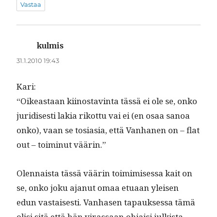
Vastaa
kulmis
sanoo:
31.1.2010 19:43
Kari:
“Oikeas­t­aan kiinos­tavin­ta tässä ei ole se, onko
juridis­es­ti lakia rikot­tu vai ei (en osaa sanoa
onko), vaan se tosi­a­sia, että Van­hanen on – flat
out – toimin­ut väärin.”
Olen­naista tässä väärin toim­imises­sa kait on
se, onko joku ajanut omaa etu­aan yleisen
edun vas­tais­es­ti. Van­hasen tapauk­ses­sa tämä
olisi sitä että hän viras­saan ohjaisi julk­ista