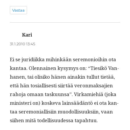
Vastaa
Kari
sanoo:
31.1.2010 13:45
Ei se juridi­ik­ka mihinkään ser­e­mo­ni­oi­hin ota
kan­taa. Olen­nainen kysymys on: “Tiesikö Van­
hanen, tai olisiko hänen ainakin tul­lut tietää,
että hän tosial­lis­es­ti siirtää veron­mak­sajien
raho­ja omaan tasku­un­sa”. Virkamiehiä (joka
min­is­teri on) koske­va lain­säädän­tö ei ota kan­
taa ser­e­mo­ni­al­lisi­in muodol­lisuuk­si­in, vaan
siihen mitä todel­lisu­udessa tapahtuu.