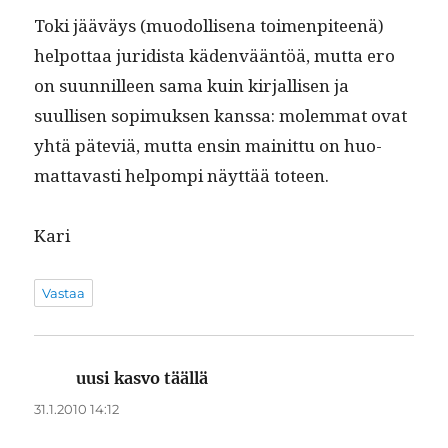
Toki jääväys (muodol­lise­na toimen­piteenä)
helpot­taa juridista käden­vään­töä, mut­ta ero
on suun­nilleen sama kuin kir­jal­lisen ja
suullisen sopimuk­sen kanssa: molem­mat ovat
yhtä päte­viä, mut­ta ensin mainit­tu on huo­
mat­tavasti helpom­pi näyt­tää toteen.
Kari
Vastaa
uusi kasvo täällä
sanoo:
31.1.2010 14:12