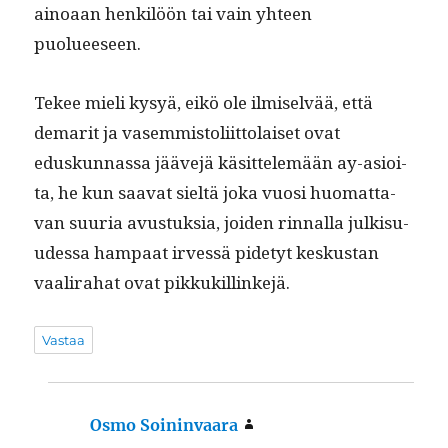
ain­oaan henkilöön tai vain yhteen
puolueeseen.
Tekee mieli kysyä, eikö ole ilmi­selvää, että
demar­it ja vasem­mis­toli­it­to­laiset ovat
eduskun­nas­sa jääve­jä käsit­telemään ay-asioi­
ta, he kun saa­vat sieltä joka vuosi huo­mat­ta­
van suuria avus­tuk­sia, joiden rin­nal­la julk­isu­
udessa ham­paat irvessä pide­tyt keskus­tan
vaali­ra­hat ovat pikkukillinkejä.
Vastaa
Osmo Soininvaara
sanoo: