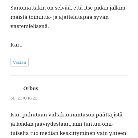
Sanomat­takin on selvää, että itse pidän jälkim­
mäistä toim­inta- ja ajat­te­lu­ta­paa syvän
vastemielisenä.
Kari
Vastaa
Orbus
sanoo:
31.1.2010 16:28
Kun puhutaan val­takun­nan­ta­son päät­täjistä
ja hei­dän jääviy­destään, niin tun­tuu omi­
tuiselta tuo medi­an keskit­tymi­nen vain yhteen