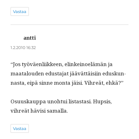
Vastaa
antti
sanoo:
1.2.2010 16:32
“Jos työväen­li­ik­keen, elinkei­noelämän ja
maat­alouden edus­ta­jat jäävät­täisi­in eduskun­
nas­ta, eipä sinne mon­ta jäisi. Vihreät, ehkä?”
Osu­uskaup­pa uno­h­tui lis­tas­tasi. Hup­sis,
vihreät hävisi samalla.
Vastaa