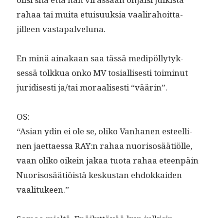
rahaa tai mui­ta etu­isuuk­sia vaali­ra­hoit­ta­
jilleen vastapalveluna.
En minä ainakaan saa tässä medipöl­ly­tyk­
sessä tolkkua onko MV tosial­lis­es­ti toimin­ut
juridis­es­ti ja/tai moraalis­es­ti “väärin”.
OS:
“Asian ydin ei ole se, oliko Van­hanen esteelli­
nen jaet­taes­sa RAY:n rahaa nuorisosäätiölle,
vaan oliko oikein jakaa tuo­ta rahaa eteen­päin
Nuorisosäätiöistä keskus­tan ehdokkaiden
vaalitukeen.”