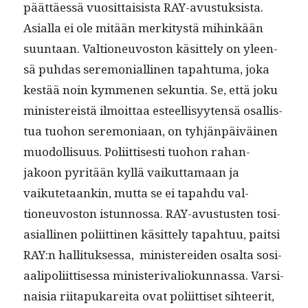
päät­täessä vuosit­tai­sista RAY-avus­tuk­sista.
Asial­la ei ole mitään merk­i­tys­tä mihinkään
suun­taan. Val­tioneu­vos­ton käsit­te­ly on yleen­
sä puh­das ser­e­mo­ni­alli­nen tapah­tu­ma, joka
kestää noin kymme­nen sekun­tia. Se, että joku
min­is­tereistä ilmoit­taa esteel­lisyyten­sä osal­lis­
tua tuo­hon ser­e­mo­ni­aan, on tyhjän­päiväi­nen
muodol­lisu­us. Poli­it­tis­es­ti tuo­hon rahan­
jakoon pyritään kyl­lä vaikut­ta­maan ja
vaikute­taankin, mut­ta se ei tapah­du val­
tioneu­vos­ton istun­nos­sa.
RAY-avus­tusten tosi­
asialli­nen poli­it­ti­nen käsit­te­ly tapah­tuu, pait­si
RAY:n hal­li­tuk­ses­sa, min­is­terei­den osalta sosi­
aalipoli­it­tises­sa min­is­terivaliokun­nas­sa. Varsi­
naisia riita­pukare­i­ta ovat poli­it­tiset sih­teer­it,