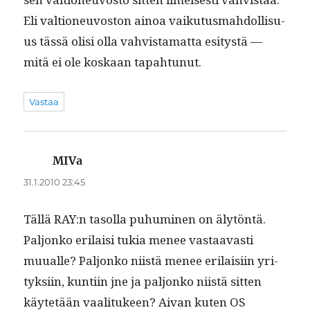
Eli val­tioneu­vos­ton ain­oa vaiku­tus­mah­dol­lisu­
us tässä olisi olla vahvis­ta­mat­ta esi­tys­tä —
mitä ei ole koskaan tapahtunut.
Vastaa
MIVa
sanoo:
31.1.2010 23:45
Täl­lä RAY:n tasol­la puhumi­nen on älytön­tä.
Paljonko eri­laisi tukia menee vas­taavasti
muualle? Paljonko niistä menee eri­laisi­in yri­
tyk­si­in, kun­ti­in jne ja paljonko niistä sit­ten
käytetään vaal­i­tu­keen? Aivan kuten OS