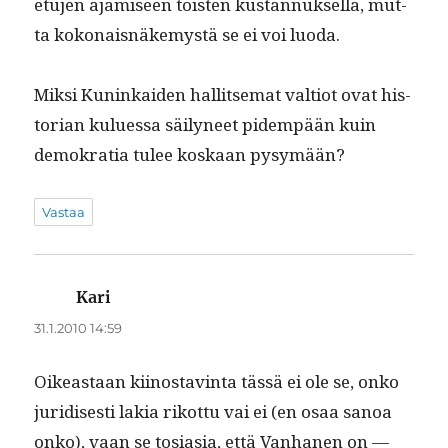
etu­jen ajamiseen tois­t­en kus­tan­nuk­sel­la, mut­
ta kokon­ais­näke­mys­tä se ei voi luoda.
Mik­si Kuninkaiden hal­lit­se­mat val­tiot ovat his­
to­ri­an kulues­sa säi­lyneet pidem­pään kuin
demokra­tia tulee koskaan pysymään?
Vastaa
Kari
sanoo:
31.1.2010 14:59
Oikeas­t­aan kiinos­tavin­ta tässä ei ole se, onko
juridis­es­ti lakia rikot­tu vai ei (en osaa sanoa
onko), vaan se tosi­a­sia, että Van­hanen on —