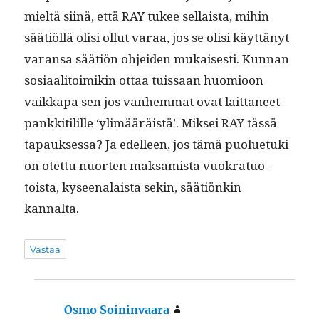
mieltä siinä, että RAY tukee sel­l­aista, mihin
säätiöl­lä olisi ollut varaa, jos se olisi käyt­tänyt
varansa säätiön ohjei­den mukaises­ti. Kun­nan
sosi­aal­i­toimikin ottaa tuis­saan huomioon
vaikka­pa sen jos van­hem­mat ovat lait­ta­neet
pankki­tilille ‘ylimääräistä’. Mik­sei RAY tässä
tapauk­ses­sa? Ja edelleen, jos tämä puolue­tu­ki
on otet­tu nuorten mak­samista vuokratuo­
toista, kyseenalaista sekin, säätiönkin
kannalta.
Vastaa
Osmo Soininvaara
sanoo: