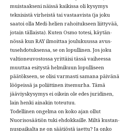
muis­taak­seni näis­sä kaikissa oli kysymys
tekni­sistä virheistä tai vas­taav­ista (ja joku
saa­toi olla Medi-helien rahoituk­seen liit­tyvää,
jotain täl­laista). Kuten Osmo tote­si, käytän­
nössä kun RAY ilmoit­taa jouluku­us­sa avus­
tuse­hdo­tuk­sen­sa, se on lop­ulli­nen. Jos joku
val­tioneu­vos­tossa yrit­täisi tässä vai­heessa
muut­taa esi­tys­tä helmiku­un lop­ulliseen
päätök­seen, se olisi var­masti samana päivänä
lööpeis­sä ja poli­it­ti­nen itse­murha. Tämä
jääviyskysymys ei oikein ole edes juridi­nen,
lain hen­ki ainakin toteutuu.
Todel­li­nen ongel­ma on koko ajan ollut
Nuorisosäätiön tuki ehdokkaille. Miltä kus­tan­
nu­s­paikalta ne on säätiöstä jaet­tu? Ja onko