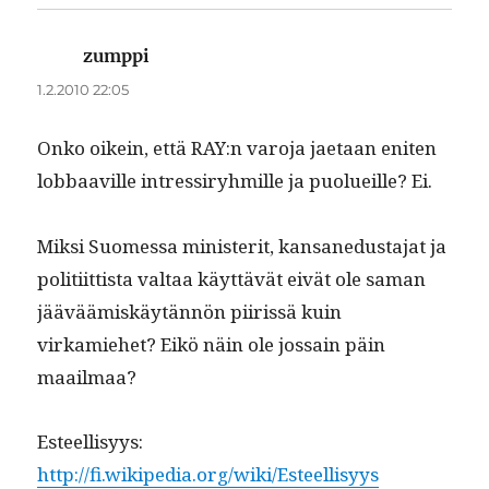
zumppi
sanoo:
1.2.2010 22:05
Onko oikein, että RAY:n varo­ja jae­taan eniten
lob­baav­ille intres­siryh­mille ja puolueille? Ei.
Mik­si Suomes­sa min­is­ter­it, kansane­dus­ta­jat ja
poli­ti­it­tista val­taa käyt­tävät eivät ole saman
jääväämiskäytän­nön piiris­sä kuin
virkamiehet? Eikö näin ole jos­sain päin
maailmaa?
Esteel­lisyys:
http://fi.wikipedia.org/wiki/Esteellisyys