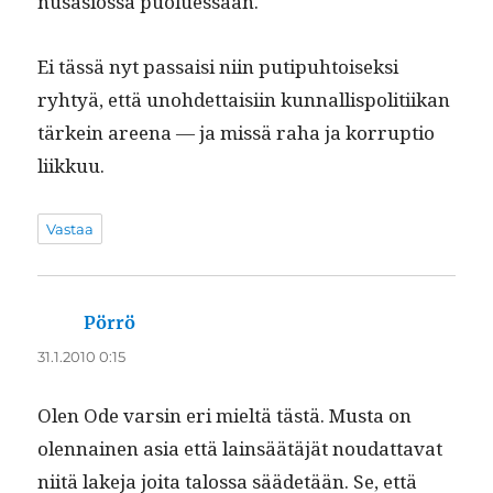
nusasios­sa puoluessaan.
Ei tässä nyt pas­saisi niin putipuh­toisek­si
ryhtyä, että uno­hdet­taisi­in kun­nal­lispoli­ti­ikan
tärkein areena — ja mis­sä raha ja kor­rup­tio
liikkuu.
Vastaa
Pörrö
sanoo:
31.1.2010 0:15
Olen Ode varsin eri mieltä tästä. Mus­ta on
olen­nainen asia että lain­säätäjät nou­dat­ta­vat
niitä lake­ja joi­ta talos­sa sääde­tään. Se, että