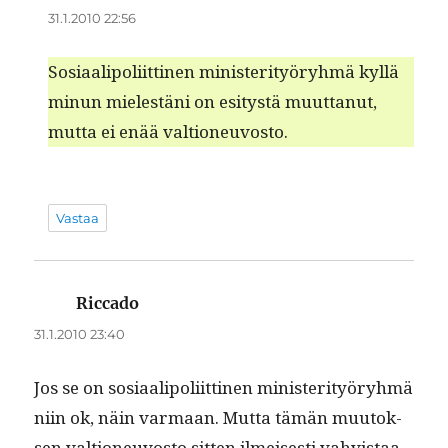
31.1.2010 22:56
Sosi­aalipoli­it­ti­nen min­is­ter­i­työryh­mä kyl­lä
min­un mielestäni on esi­tys­tä muut­tanut,
mut­ta ei enää valtioneuvosto.
Vastaa
Riccado
sanoo:
31.1.2010 23:40
Jos se on sosi­aalipoli­it­ti­nen min­is­ter­i­työryh­mä
niin ok, näin var­maan. Mut­ta tämän muu­tok­
sen val­tioneu­vos­to sit­ten ilmeis­es­ti vahvis­taa.