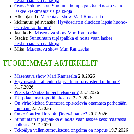
keskimääräisiä palkkoja
Osmo Soininvaara
:
Sunnuntain tuplapalkka ei nosta vaan
laskee keskimääräisiä palkkoja
Aika ajatella
:
Masentava show Mari Rantaselta
kielimuuri på svenska
:
Hyväosaisten alueiden lapsia huono-
osaisten kouluihin?
Jaakko K
:
Masentava show Mari Rantaselta
Stadist
:
Sunnuntain tuplapalkka ei nosta vaan laskee
keskimääräisiä palkkoja
Mika
:
Masentava show Mari Rantaselta
TUOREIMMAT ARTIKKELIT
Masentava show Mari Rantaselta
2.8.2026
Hyväosaisten alueiden lapsia huono-osaisten kouluihin?
31.7.2026
Pitäisikö Vantaa liittää Helsinkiin?
23.7.2026
EU pilaa ilmastopolitiikkaansa
22.7.2026
On virhe kieltää Suomessa opiskelevia ottamasta perhettään
mukaan.
22.7.2026
Onko Garden Helsinki järkevä hanke?
20.7.2026
Sunnuntain tuplapalkka ei nosta vaan laskee keskimääräisiä
palkkoja
19.7.2026
Tekoälyn vallankumouksessa ongelma on nopeus
19.7.2026