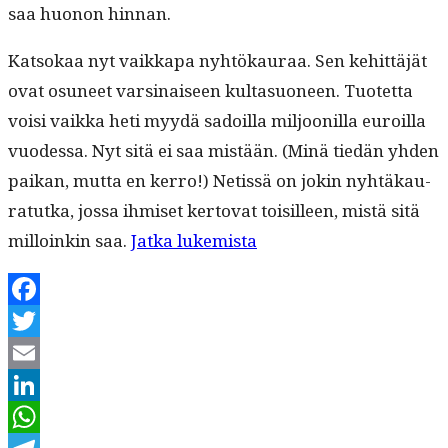
saa huonon hinnan.
Kat­sokaa nyt vaikka­pa nyhtökau­raa. Sen kehit­täjät
ovat osuneet varsi­naiseen kul­ta­suoneen. Tuotet­ta
voisi vaik­ka heti myy­dä sadoil­la miljoonil­la euroil­la
vuodessa. Nyt sitä ei saa mis­tään. (Minä tiedän yhden
paikan, mut­ta en ker­ro!) Netis­sä on jokin nyhtäkau­
ratut­ka, jos­sa ihmiset ker­to­vat toisilleen, mis­tä sitä
“Kasvun
mil­loinkin saa.
Jat­ka lukemista
pul­
lonkaula
Facebook
on
Twitter
riski­
Email
ra­
LinkedIn
hoituk­