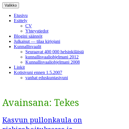
Siirry
Valikko
sisältöön
Etusivu
Esittely
CV
Yhteystiedot
Blogini säännöt
Julkaisut — tilaa kirjojani
Kunnallisvaalit
Seuraavat 400 000 helsinkiläistä
kunnallisvaaliohjelmani 2012
Kunnallisvaaliohjelmani 2008
Linkit
Kotisivuni ennen 1.5.2007
vanhat eduskuntasivuni
Avainsana:
Tekes
Kasvun pullonkaula on