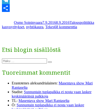
ses­
WhatsApp
sa
Telegram
Kirjoittaja
Julkaistu
Kategoriat
Avainsan
ja
Share
yrityskulttuurissa”
Osmo Soininvaara
7.9.2016
8.9.2016
Talouspolitiikka
artikkeliin
kasvuyritykset
,
nyhtökaura
,
Tekes
68 kommenttia
Kasvun
pullonkaula
on
riskirahoituksessa
Etsi blogin sisällöstä
ja
yrityskulttuurissa
Etsi:
Haku
Tuoreimmat kommentit
Erastotenes aleksandrialainen
:
Masentava show Mari
Rantaselta
Stadist
:
Sunnuntain tuplapalkka ei nosta vaan laskee
keskimääräisiä palkkoja
TL
:
Masentava show Mari Rantaselta
Ö
:
Sunnuntain tuplapalkka ei nosta vaan laskee