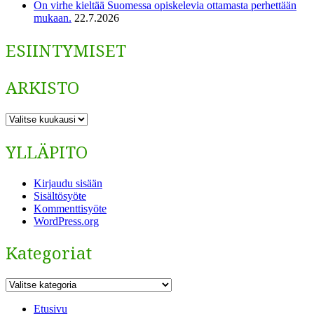
On virhe kieltää Suomessa opiskelevia ottamasta perhettään
mukaan.
22.7.2026
ESIINTYMISET
ARKISTO
ARKISTO
YLLÄPITO
Kirjaudu sisään
Sisältösyöte
Kommenttisyöte
WordPress.org
Kategoriat
Kategoriat
Etusivu