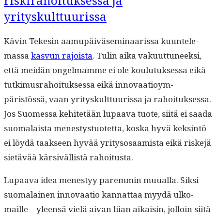
riskirahoituksessa ja
yrityskulttuurissa
Kävin Tekesin aamupäiväsem­i­naaris­sa kuun­tele­
mas­sa
kasvun rajoista
. Tulin aika vaku­ut­tuneek­si,
että mei­dän ongel­mamme ei ole koulu­tuk­ses­sa eikä
tutkimus­ra­hoituk­ses­sa eikä inno­vaa­tioym­
päristössä, vaan yri­tyskult­tuuris­sa ja rahoituk­ses­sa.
Jos Suomes­sa kehitetään lupaa­va tuote, siitä ei saa­da
suo­ma­laista men­estys­tuotet­ta, kos­ka hyvä keksin­tö
ei löy­dä taak­seen hyvää yri­tysosaamista eikä riske­jä
sietävää kär­siväl­listä rahoitusta.
Lupaa­va idea men­estyy parem­min muual­la. Sik­si
suo­ma­lainen inno­vaa­tio kan­nat­taa myy­dä ulko­
maille – yleen­sä vielä aivan liian aikaisin, jol­loin siitä