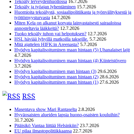
Tekoäly terveydenhuollossa
16.7.2026
Tekoäly ja työajan lyhentäminen
15.7.2026
Huomioita tekoälystä, sosiaalipolitiikasta ja työnvälityksestä ja
työttömyysturvasta
14.7.2026
Miten Kela on alkanut korvata lainvastaisesti sairaaloissa
annosteltavia lääkkeitä?
12.7.2026
Tuoko tekoäly tuhon vai helpotuksen?
12.7.2026
HSL häviää lyhyillä matkoilla takseille.
5.7.2026
Mitä ajattelen HIFK:in Areenasta?
5.7.2026
Hyödyn kapitalisoituminen maan hintaan (5) Uhanalaiset lajit
4.7.2026
Hyödyn kapitalisoituminen maan hintaan (4) Kiinteistövero
3.7.2026
Hyödyn kapitalisoituminen man hintaan (3)
29.6.2026
Hyödyn kapitalisoituminen maan hintaan (2)
28.6.2026
Hyödyn kapitalisoituminen maan hintaan (1)
27.6.2026
RSS
Masentava show Mari Rantaselta
2.8.2026
Hyväosaisten alueiden lapsia huono-osaisten kouluihin?
31.7.2026
Pitäisikö Vantaa liittää Helsinkiin?
23.7.2026
EU pilaa ilmastopolitiikkaansa
22.7.2026