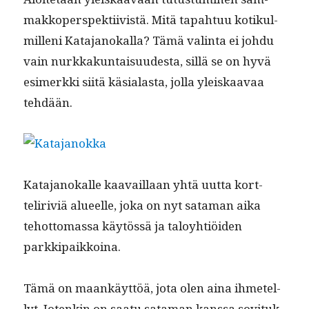
makkop­er­spek­ti­ivistä. Mitä tapah­tuu kotikul­
mil­leni Kata­janokalla? Tämä val­in­ta ei johdu
vain nurkkakun­taisu­ud­es­ta, sil­lä se on hyvä
esimerk­ki siitä käsialas­ta, jol­la yleiskaavaa
tehdään.
Kata­janokalle kaavail­laan yhtä uut­ta kort­
teliriv­iä alueelle, joka on nyt sata­man aika
tehot­tomas­sa käytössä ja taloy­htiöi­den
parkkipaikkoina.
Tämä on maankäyt­töä, jota olen aina ihme­tel­
lyt. Jotenkin on saatu sata­man kanssa sovi­tuk­