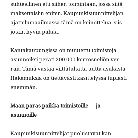
suh­teelli­nen etu siihen toim­intaan, jos­sa siitä
mak­set­taisi­in eniten. Kaupunkisu­un­nit­teli­jan
ajat­telumaail­mas­sa tämä on keinot­telua, siis
jotain hyvin pahaa.
Kan­takaupungis­sa on muutet­tu toimis­to­ja
asun­noik­si peräti 200 000 ker­rosneliön ver­
ran. Tämä vas­taa viit­tä­tuhat­ta uut­ta asukas­ta.
Hake­muk­sia on tiet­tävästi käsit­telyssä tuplas­ti
enemmän.
Maan paras paik­ka toimis­toille — ja
asunnoille
Kaupunkisu­un­nit­teli­jat puo­lus­ta­vat kan­