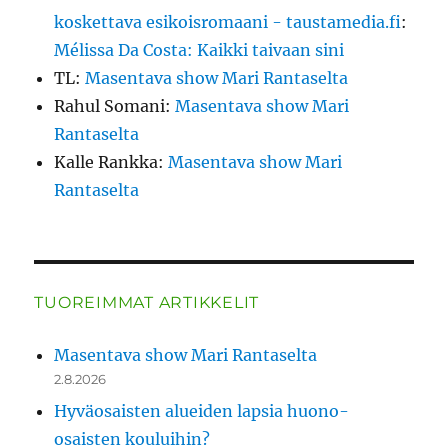
koskettava esikoisromaani - taustamedia.fi
:
Mélissa Da Costa: Kaikki taivaan sini
TL
:
Masentava show Mari Rantaselta
Rahul Somani
:
Masentava show Mari
Rantaselta
Kalle Rankka
:
Masentava show Mari
Rantaselta
TUOREIMMAT ARTIKKELIT
Masentava show Mari Rantaselta
2.8.2026
Hyväosaisten alueiden lapsia huono-
osaisten kouluihin?