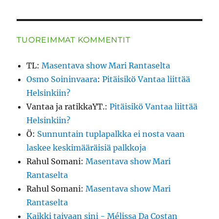
TUOREIMMAT KOMMENTIT
TL
:
Masentava show Mari Rantaselta
Osmo Soininvaara
:
Pitäisikö Vantaa liittää
Helsinkiin?
Vantaa ja ratikkaYT.
:
Pitäisikö Vantaa liittää
Helsinkiin?
Ö
:
Sunnuntain tuplapalkka ei nosta vaan
laskee keskimääräisiä palkkoja
Rahul Somani
:
Masentava show Mari
Rantaselta
Rahul Somani
:
Masentava show Mari
Rantaselta
Kaikki taivaan sini - Mélissa Da Costan