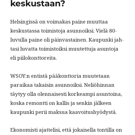
keskustaan?
Helsingis­sä on voimakas paine muut­taa
keskus­tas­sa toimis­to­ja asun­noik­si. Vielä 80-
luvul­la paine oli päin­vas­tainen. Kaupun­ki jah­
tasi luvat­ta toimis­toik­si muutet­tu­ja asun­to­ja
eli piilokonttoreita.
WSOY:n entistä pääkont­to­ria muute­taan
paraikaa takaisin asun­noik­si. Neliöhin­nan
täy­tyy olla olen­nais­es­ti korkeampi asun­toina,
kos­ka remont­ti on kallis ja senkin jäl­keen
kaupun­ki perii mak­sua kaavoitushyödystä.
Ekon­o­misti ajat­telisi, että jokaisel­la ton­til­la on