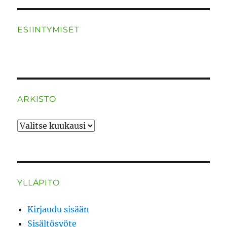
ESIINTYMISET
ARKISTO
ARKISTO
YLLÄPITO
Kirjaudu sisään
Sisältösyöte