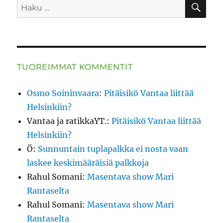
HA
Etsi:
TUOREIMMAT KOMMENTIT
Osmo Soininvaara
:
Pitäisikö Vantaa liittää
Helsinkiin?
Vantaa ja ratikkaYT.
:
Pitäisikö Vantaa liittää
Helsinkiin?
Ö
:
Sunnuntain tuplapalkka ei nosta vaan
laskee keskimääräisiä palkkoja
Rahul Somani
:
Masentava show Mari
Rantaselta
Rahul Somani
:
Masentava show Mari
Rantaselta