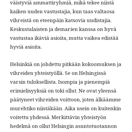
väistyviä ammat­tiryh­miä, mikä tekee niistä
kaiken uuden vas­tus­ta­jia, kun taas val­taosa
vihreistä on eteen­päin katso­via uud­is­ta­jia.
Keskusta­lais­ten ja demarien kanssa on hyvä
vas­tus­taa ikäviä asioi­ta, mut­ta vaikea edis­tää
hyviä asioita.
Helsinkiä on johdet­tu pitkään kokoomuk­sen ja
vihrei­den yhteistyöl­lä. Se on Helsingis­sä
varsin tulok­sel­lista. Isom­pia ja pienem­piä
erim­ielisyyk­siä on toki ollut. Ne ovat yleen­sä
pää­tyneet vihrei­den voit­toon, joten älkäämme
mure­htiko niistäkään. Aika usein on kuitenkin
voitet­tu yhdessä. Merkit­tävin yhteistyön
hedelmä on ollut Helsin­gin asun­to­tuotan­non