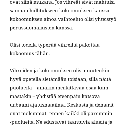
ovat siinä mukana. Jos vihreät eivät mah­tu­isi
samaan hal­li­tuk­seen kokoomuk­sen kanssa,
kokoomuk­sen ain­oa vai­h­toe­hto olisi yhteistyö
perus­suo­ma­lais­ten kanssa.
Olisi todel­la type­r­ää vihreiltä pakot­taa
kokoomus tähän.
Vihrei­den ja kokoomuk­sen olisi muutenkin
hyvä opetel­la sietämään toisi­aan, sil­lä näitä
puoluei­ta – ainakin merkit­tävää osaa kum­
mas­takin – yhdis­tää eteen­päin katso­va
urbaani aja­tus­maail­ma. Keskus­ta ja demar­it
ovat molem­mat ”ennen kaik­ki oli parem­min”
‑puoluei­ta. Ne edus­ta­vat taan­tu­via aluei­ta ja