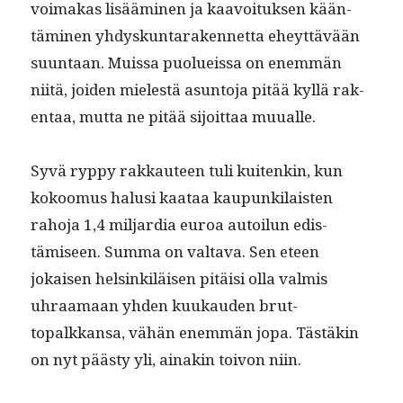
voimakas lisäämi­nen ja kaavoituk­sen kään­
tämi­nen yhdyskun­taraken­net­ta eheyt­tävään
suun­taan. Muis­sa puolueis­sa on enem­män
niitä, joiden mielestä asun­to­ja pitää kyl­lä rak­
en­taa, mut­ta ne pitää sijoit­taa muualle.
Syvä ryp­py rakkau­teen tuli kuitenkin, kun
kokoomus halusi kaataa kaupunki­lais­ten
raho­ja 1,4 mil­jar­dia euroa autoilun edis­
tämiseen. Sum­ma on val­ta­va. Sen eteen
jokaisen helsinkiläisen pitäisi olla valmis
uhraa­maan yhden kuukau­den brut­
topalkkansa, vähän enem­män jopa. Tästäkin
on nyt päästy yli, ainakin toivon niin.