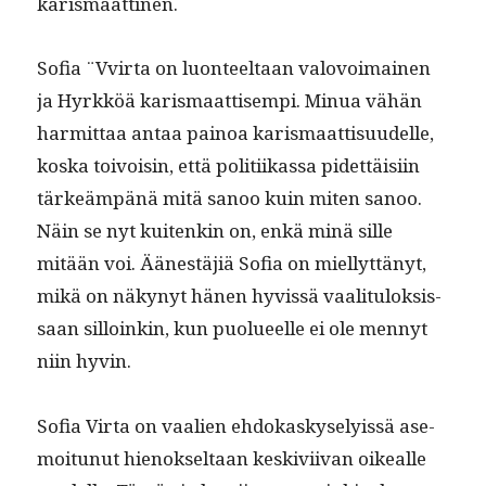
karismaattinen.
Sofia ¨Vvir­ta on luon­teeltaan val­ovoimainen
ja Hyrkköä karis­maat­tisem­pi. Min­ua vähän
har­mit­taa antaa pain­oa karis­maat­tisu­udelle,
kos­ka toivoisin, että poli­ti­ikas­sa pidet­täisi­in
tärkeäm­pänä mitä sanoo kuin miten sanoo.
Näin se nyt kuitenkin on, enkä minä sille
mitään voi. Äänestäjiä Sofia on miel­lyt­tänyt,
mikä on näkynyt hänen hyvis­sä vaal­i­t­u­lok­sis­
saan sil­loinkin, kun puolueelle ei ole men­nyt
niin hyvin.
Sofia Vir­ta on vaalien ehdokasky­se­lyis­sä ase­
moitunut hienok­seltaan keskivi­ivan oikealle