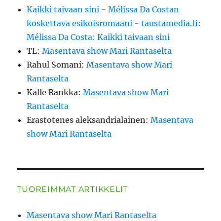
Kaikki taivaan sini - Mélissa Da Costan
koskettava esikoisromaani - taustamedia.fi
:
Mélissa Da Costa: Kaikki taivaan sini
TL
:
Masentava show Mari Rantaselta
Rahul Somani
:
Masentava show Mari
Rantaselta
Kalle Rankka
:
Masentava show Mari
Rantaselta
Erastotenes aleksandrialainen
:
Masentava
show Mari Rantaselta
TUOREIMMAT ARTIKKELIT
Masentava show Mari Rantaselta