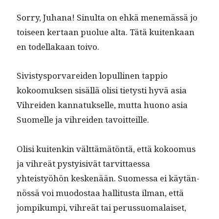
Sor­ry, Juhana! Sin­ul­ta on ehkä men­emässä jo
toiseen ker­taan puolue alta. Tätä kuitenkaan
en todel­lakaan toivo.
Sivistys­porvarei­den lop­ulli­nen tap­pio
kokoomuk­sen sisäl­lä olisi tietysti hyvä asia
Vihrei­den kan­natuk­selle, mut­ta huono asia
Suomelle ja vihrei­den tavoitteille.
Olisi kuitenkin vält­tämätön­tä, että kokoomus
ja vihreät pysty­i­sivät tarvit­taes­sa
yhteistyöhön keskenään. Suomes­sa ei käytän­
nössä voi muo­dostaa hal­li­tus­ta ilman, että
jom­pikumpi, vihreät tai perus­suo­ma­laiset,