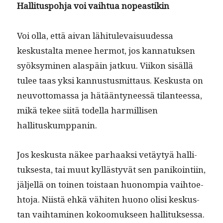
Hal­li­tus­po­h­ja voi vai­h­tua nopeastikin
Voi olla, että aivan lähi­t­ule­vaisu­udessa
keskustal­ta menee her­mot, jos kan­natuk­sen
syöksymi­nen alaspäin jatkuu. Viikon sisäl­lä
tulee taas yksi kan­nus­tus­mit­taus. Keskus­ta on
neu­vot­tomas­sa ja hätään­tyneessä tilanteessa,
mikä tekee siitä todel­la harmil­lisen
hallituskumppanin.
Jos keskus­ta näkee parhaak­si vetäy­tyä hal­li­
tuk­ses­ta, tai muut kyl­lästyvät sen panikoin­ti­in,
jäl­jel­lä on toinen tois­taan huonom­pia vai­h­toe­
hto­ja. Niistä ehkä vähiten huono olisi keskus­
tan vai­h­t­a­mi­nen kokoomuk­seen hal­li­tuk­ses­sa.