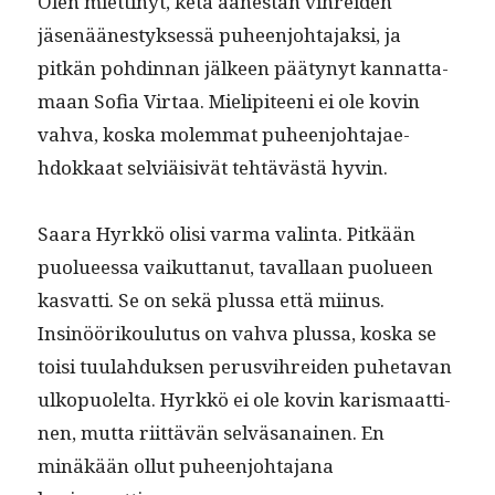
Olen miet­tinyt, ketä äänestän vihrei­den
jäsenäänestyk­sessä puheen­jo­hta­jak­si, ja
pitkän pohdin­nan jäl­keen pää­tynyt kan­nat­ta­
maan Sofia Vir­taa. Mielip­i­teeni ei ole kovin
vah­va, kos­ka molem­mat puheen­jo­hta­jae­
hdokkaat selviäi­sivät tehtävästä hyvin.
Saara Hyrkkö olisi var­ma val­in­ta. Pitkään
puolueessa vaikut­tanut, taval­laan puolueen
kas­vat­ti. Se on sekä plus­sa että mii­nus.
Insinöörik­oulu­tus on vah­va plus­sa, kos­ka se
toisi tuu­lah­duk­sen perusvihrei­den puheta­van
ulkop­uolelta. Hyrkkö ei ole kovin karis­maat­ti­
nen, mut­ta riit­tävän selväsanainen. En
minäkään ollut puheen­jo­hta­jana