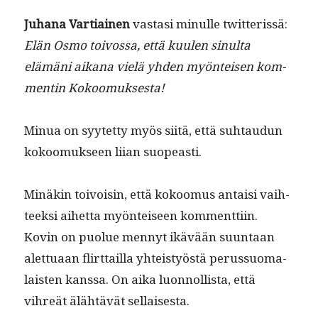
Juhana Var­ti­ainen
vas­tasi min­ulle twit­teris­sä:
Elän Osmo toivos­sa, että kuulen sin­ul­ta
elämäni aikana vielä yhden myön­teisen kom­
mentin Kokoomuksesta!
Min­ua on syytet­ty myös siitä, että suh­taudun
kokoomuk­seen liian suopeasti.
Minäkin toivoisin, että kokoomus antaisi vai­h­
teek­si aihet­ta myön­teiseen kom­ment­ti­in.
Kovin on puolue men­nyt ikävään suun­taan
alet­tuaan flirt­tail­la yhteistyöstä perus­suo­ma­
lais­ten kanssa. On aika luon­nol­lista, että
vihreät älähtävät sellaisesta.