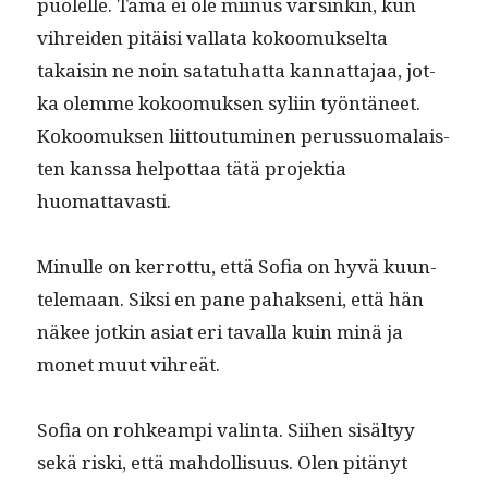
puolelle. Tämä ei ole mii­nus varsinkin, kun
vihrei­den pitäisi val­la­ta kokoomuk­selta
takaisin ne noin satatuhat­ta kan­nat­ta­jaa, jot­
ka olemme kokoomuk­sen syli­in työn­täneet.
Kokoomuk­sen liit­tou­tu­mi­nen perus­suo­ma­lais­
ten kanssa helpot­taa tätä pro­jek­tia
huomattavasti.
Min­ulle on ker­rot­tu, että Sofia on hyvä kuun­
tele­maan. Sik­si en pane pahak­seni, että hän
näkee jotkin asi­at eri taval­la kuin minä ja
mon­et muut vihreät.
Sofia on rohkeampi val­in­ta. Siihen sisäl­tyy
sekä ris­ki, että mah­dol­lisu­us. Olen pitänyt