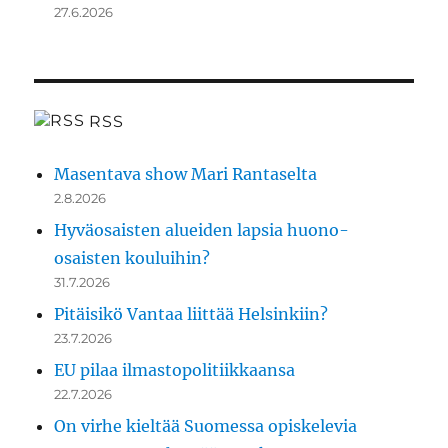
27.6.2026
RSS
Masentava show Mari Rantaselta
2.8.2026
Hyväosaisten alueiden lapsia huono-
osaisten kouluihin?
31.7.2026
Pitäisikö Vantaa liittää Helsinkiin?
23.7.2026
EU pilaa ilmastopolitiikkaansa
22.7.2026
On virhe kieltää Suomessa opiskelevia