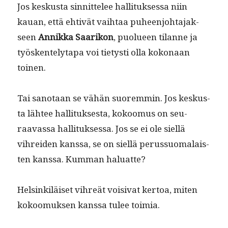
Jos keskus­ta sin­nit­telee hal­li­tuk­ses­sa niin
kauan, että ehtivät vai­h­taa puheen­jo­hta­jak­
seen
Annikka Saarikon
, puolueen tilanne ja
työsken­te­ly­ta­pa voi tietysti olla kokon­aan
toinen.
Tai san­o­taan se vähän suorem­min. Jos keskus­
ta läh­tee hal­li­tuk­ses­ta, kokoomus on seu­
raavas­sa hal­li­tuk­ses­sa. Jos se ei ole siel­lä
vihrei­den kanssa, se on siel­lä perus­suo­ma­lais­
ten kanssa. Kum­man haluatte?
Helsinkiläiset vihreät voisi­vat ker­toa, miten
kokoomuk­sen kanssa tulee toimia.